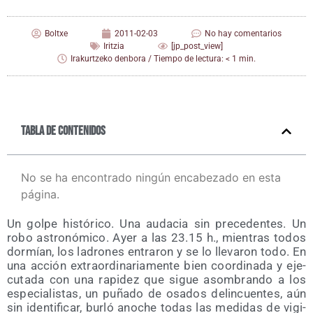
Boltxe
2011-02-03
No hay comentarios
Iritzia
[jp_post_view]
Irakurtzeko denbora / Tiempo de lectura: < 1 min.
Tabla de contenidos
No se ha encontrado ningún encabezado en esta
página.
Un gol­pe his­tó­ri­co. Una auda­cia sin pre­ce­den­tes. Un
robo astro­nó­mi­co. Ayer a las 23.15 h., mien­tras todos
dor­mían, los ladro­nes entra­ron y se lo lle­va­ron todo. En
una acción extra­or­di­na­ria­men­te bien coor­di­na­da y eje­
cu­ta­da con una rapi­dez que sigue asom­bran­do a los
espe­cia­lis­tas, un puña­do de osa­dos delin­cuen­tes, aún
sin iden­ti­fi­car, bur­ló ano­che todas las medi­das de vigi­