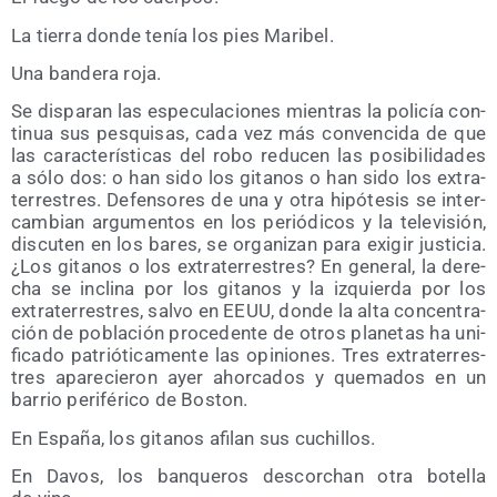
La tie­rra don­de tenía los pies Maribel.
Una ban­de­ra roja.
Se dis­pa­ran las espe­cu­la­cio­nes mien­tras la poli­cía con­
ti­nua sus pes­qui­sas, cada vez más con­ven­ci­da de que
las carac­te­rís­ti­cas del robo redu­cen las posi­bi­li­da­des
a sólo dos: o han sido los gita­nos o han sido los extra­
te­rres­tres. Defen­so­res de una y otra hipó­te­sis se inter­
cam­bian argu­men­tos en los perió­di­cos y la tele­vi­sión,
dis­cu­ten en los bares, se orga­ni­zan para exi­gir jus­ti­cia.
¿Los gita­nos o los extra­te­rres­tres? En gene­ral, la dere­
cha se incli­na por los gita­nos y la izquier­da por los
extra­te­rres­tres, sal­vo en EEUU, don­de la alta con­cen­tra­
ción de pobla­ción pro­ce­den­te de otros pla­ne­tas ha uni­
fi­ca­do patrió­ti­ca­men­te las opi­nio­nes. Tres extra­te­rres­
tres apa­re­cie­ron ayer ahor­ca­dos y que­ma­dos en un
barrio peri­fé­ri­co de Boston.
En Espa­ña, los gita­nos afi­lan sus cuchillos.
En Davos, los ban­que­ros des­cor­chan otra bote­lla