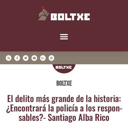
Boltxe
El deli­to más gran­de de la his­to­ria:
¿Encon­tra­rá la poli­cía a los res­pon­
sa­bles?- San­tia­go Alba Rico