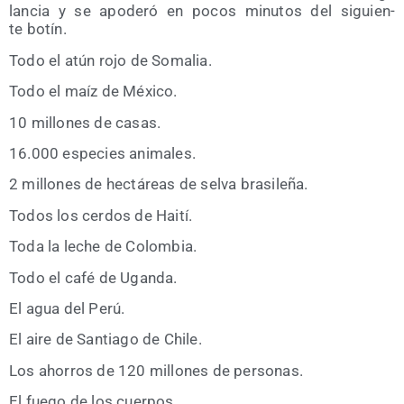
lan­cia y se apo­de­ró en pocos minu­tos del siguien­
te botín.
Todo el atún rojo de Somalia.
Todo el maíz de México.
10 millo­nes de casas.
16.000 espe­cies animales.
2 millo­nes de hec­tá­reas de sel­va brasileña.
Todos los cer­dos de Haití.
Toda la leche de Colombia.
Todo el café de Uganda.
El agua del Perú.
El aire de San­tia­go de Chile.
Los aho­rros de 120 millo­nes de personas.
El fue­go de los cuerpos.