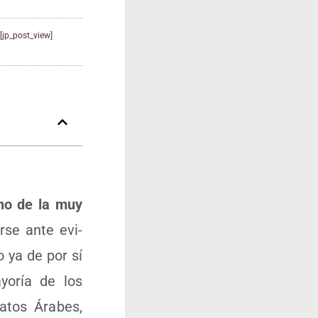
[jp_post_view]
sino de la muy
r­se ante evi­
o ya de por sí
yo­ría de los
­tos Ára­bes,