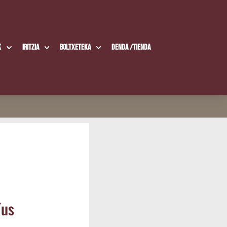
k
Iritzia
Boltxe­te­ka
Den­da /​Tien­da
íus