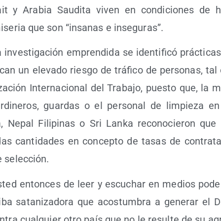
 y Ara­bia Sau­di­ta viven en con­di­cio­nes de hac
ise­ria que son “insa­nas e inseguras”.
 inves­ti­ga­ción empren­di­da se iden­ti­fi­có prác­ti­ca
can un ele­va­do ries­go de trá­fi­co de per­so­nas, ta
za­ción Inter­na­cio­nal del Tra­ba­jo, pues­to que, la 
ar­di­ne­ros, guar­das o el per­so­nal de lim­pie­za e
ia, Nepal Fili­pi­nas o Sri Lan­ka reco­no­cie­ron que
das can­ti­da­des en con­cep­to de tasas de con­tra­ta
e selección.
sted enton­ces de leer y escu­char en medios pode­
ri­ba sata­ni­za­do­ra que acos­tum­bra a gene­rar el D
n­tra cual­quier otro país que no le resul­te de su agr