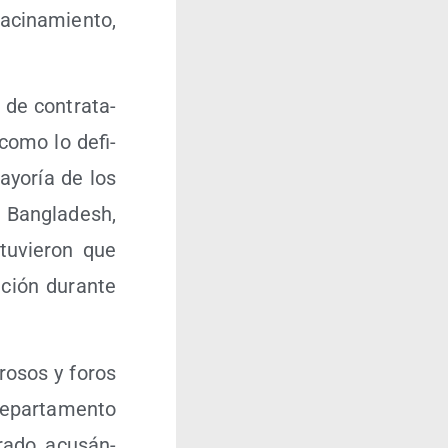
i­na­mien­to,
s de con­tra­ta­
l como lo defi­
mayo­ría de los
n Ban­gla­desh,
 tuvie­ron que
­ción duran­te
ro­sos y foros
epar­ta­men­to
a­do, acu­sán­