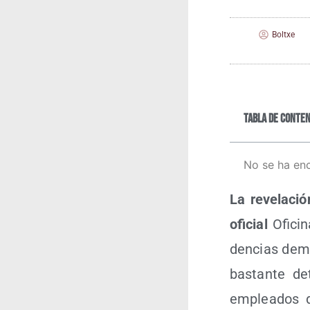
Boltxe
Tabla de conten
No se ha en
La reve­la­ci
ofi­cial
Ofi­ci­
den­cias dema
bas­tan­te d
emplea­dos d