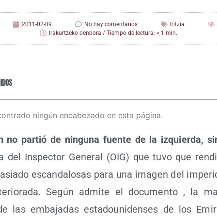
2011-02-09
No hay comentarios
Iritzia
Irakurtzeko denbora / Tiempo de lectura: < 1 min.
idos
contrado ningún encabezado en esta página.
ón no par­tió de nin­gu­na fuen­te de la izquier­da, 
na del Ins­pec­tor Gene­ral (OIG) que tuvo que ren­di
­sia­do escan­da­lo­sas para una ima­gen del impe­ri
ete­rio­ra­da. Según admi­te el docu­men­to , la ma
e las emba­ja­das esta­dou­ni­den­ses de los Emi­ra