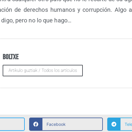
­la­ción de dere­chos huma­nos y corrup­ción. Algo
 digo, pero no lo que hago…
Boltxe
Artikulo guztiak / Todos los artículos
Facebook
Tel