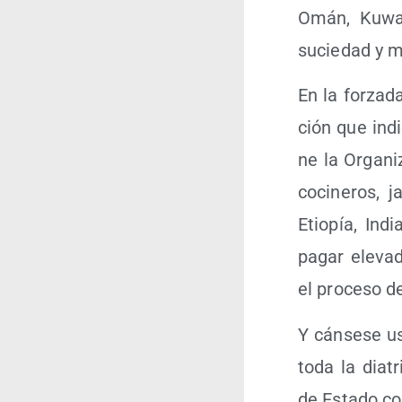
Omán, Kuwait
sucie­dad y m
En la for­za­da
ción que indi­
ne la Orga­ni­
coci­ne­ros, j
Etio­pía, Ind
pagar ele­va­
el pro­ce­so d
Y cán­se­se u
toda la dia­t
de Esta­do co