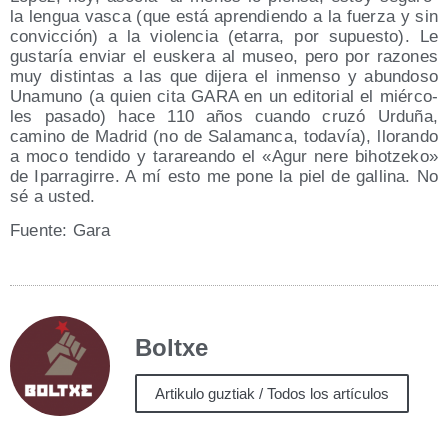
la len­gua vas­ca (que está apren­dien­do a la fuer­za y sin
con­vic­ción) a la vio­len­cia (eta­rra, por supues­to). Le
gus­ta­ría enviar el eus­ke­ra al museo, pero por razo­nes
muy dis­tin­tas a las que dije­ra el inmen­so y abun­do­so
Una­muno (a quien cita GARA en un edi­to­rial el miér­co­
les pasa­do) hace 110 años cuan­do cru­zó Urdu­ña,
camino de Madrid (no de Sala­man­ca, toda­vía), llo­ran­do
a moco ten­di­do y tara­rean­do el «Agur nere bihotze­ko»
de Ipa­rra­gi­rre. A mí esto me pone la piel de galli­na. No
sé a usted.
Fuen­te: Gara
Boltxe
Artikulo guztiak / Todos los artículos