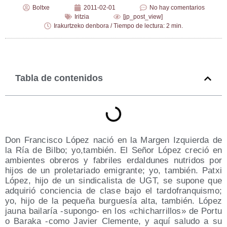
Boltxe
2011-02-01
No hay comentarios
Iritzia
[jp_post_view]
Irakurtzeko denbora / Tiempo de lectura: 2 min.
Tabla de contenidos
Don Fran­cis­co López nació en la Mar­gen Izquier­da de
la Ría de Bil­bo; yo,también. El Señor López cre­ció en
ambien­tes obre­ros y fabri­les erdal­du­nes nutri­dos por
hijos de un pro­le­ta­ria­do emi­gran­te; yo, tam­bién. Patxi
López, hijo de un sin­di­ca­lis­ta de UGT, se supo­ne que
adqui­rió con­cien­cia de cla­se bajo el tar­do­fran­quis­mo;
yo, hijo de la peque­ña bur­gue­sía alta, tam­bién. López
jau­na bai­la­ría ‑supon­go- en los «chi­cha­rri­llos» de Por­tu
o Bara­ka ‑como Javier Cle­men­te, y aquí salu­do a su