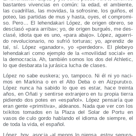
bas­tan­tes viven­cias en común: la edad, el ambien­te,
las cua­dri­llas, las movi­das, la sofro­si­ne, los gui­ños, el
poteo, las par­ti­das de mus y has­ta, oyes, el com­pro­mi­
so. Pero… El lehen­da­ka­ri López, de ori­gen obre­ro, se
des­cla­só «para arri­ba»; yo, de ori­gen bur­gués, me des­
cla­sé, idio­ta que es uno, «para aba­jo». López, ague­rri­
do revo­lu­cio­na­rio, no sufrió tor­tu­ras; yo, apren­diz de
tal, sí. López «gana­dor», yo «per­de­dor». El ple­be­yo
lehen­da­ka­ri como ejem­plo de la «movi­li­dad social» en
la demo­cra­cia. Ah, tam­bién somos los dos del Ath­le­tic,
lo que des­ba­ra­ta la jurá­si­ca lucha de clases.
López no sabe eus­ke­ra; yo, tam­po­co. Ni él ni yo naci­
mos en Mar­ki­na o en el Alto Deba o en Aiz­pu­rutxo.
López nun­ca ha sabi­do lo que es estar, hace trein­ta
años, en Oña­ti y sen­tir­se extran­je­ro en tu pro­pia tie­rra
pidien­do dos potes en «espa­ñol». López pen­sa­ría que
eran gen­te «pri­mi­ti­va», aldea­nos. Nada que ver con los
txi­ki­tos toma­dos en la Pla­za del Solar de Por­tu en
vasos de culo gor­do hablan­do el idio­ma de siem­pre, el
de toda la vida, el español.
López, hoy, aso­cia ‑al menos lo pien­sa, estoy segu­ro-