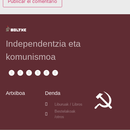
Independentzia eta
komunismoa
Artxiboa
Denda
Liburuak / Libros
Bestelakoak
/otros