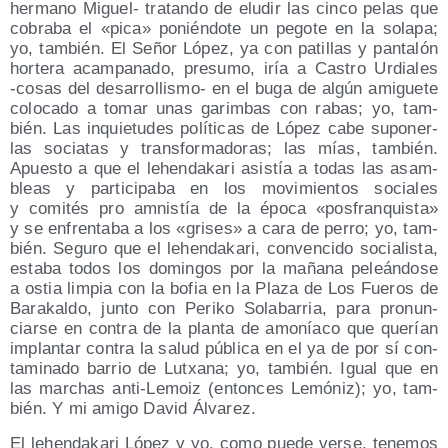
her­mano Miguel- tra­tan­do de elu­dir las cin­co pelas que
cobra­ba el «pica» ponién­do­te un pego­te en la sola­pa;
yo, tam­bién. El Señor López, ya con pati­llas y pan­ta­lón
hor­te­ra acam­pa­na­do, pre­su­mo, iría a Cas­tro Urdia­les
‑cosas del desa­rro­llis­mo- en el buga de algún ami­gue­te
colo­ca­do a tomar unas garim­bas con rabas; yo, tam­
bién. Las inquie­tu­des polí­ti­cas de López cabe supo­ner­
las socia­tas y trans­for­ma­do­ras; las mías, tam­bién.
Apues­to a que el lehen­da­ka­ri asis­tía a todas las asam­
bleas y par­ti­ci­pa­ba en los movi­mien­tos socia­les
y comi­tés pro amnis­tía de la épo­ca «pos­fran­quis­ta»
y se enfren­ta­ba a los «gri­ses» a cara de perro; yo, tam­
bién. Segu­ro que el lehen­da­ka­ri, con­ven­ci­do socia­lis­ta,
esta­ba todos los domin­gos por la maña­na peleán­do­se
a ostia lim­pia con la bofia en la Pla­za de Los Fue­ros de
Bara­kal­do, jun­to con Peri­ko Sola­ba­rria, para pro­nun­
ciar­se en con­tra de la plan­ta de amo­nía­co que que­rían
implan­tar con­tra la salud públi­ca en el ya de por sí con­
ta­mi­na­do barrio de Lutxa­na; yo, tam­bién. Igual que en
las mar­chas anti-Lemoiz (enton­ces Lemó­niz); yo, tam­
bién. Y mi ami­go David Álvarez.
El lehen­da­ka­ri López y yo, como pue­de ver­se, tene­mos