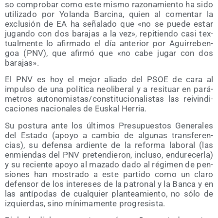
so com­pro­bar como este mis­mo razo­na­mien­to ha sido
uti­li­za­do por Yolan­da Bar­ci­na, quien al comen­tar la
exclu­sión de EA ha seña­la­do que «no se pue­de estar
jugan­do con dos bara­jas a la vez», repi­tien­do casi tex­
tual­men­te lo afir­ma­do el día ante­rior por Agui­rre­ben­
goa (PNV), que afir­mó que «no cabe jugar con dos
barajas».
El PNV es hoy el mejor alia­do del PSOE de cara al
impul­so de una polí­ti­ca neo­li­be­ral y a resi­tuar en pará­
me­tros autonomistas/​constitucionalistas las rei­vin­di­
ca­cio­nes nacio­na­les de Eus­kal Herria.
Su pos­tu­ra ante los últi­mos Pre­su­pues­tos Gene­ra­les
del Esta­do (apo­yo a cam­bio de algu­nas trans­fe­ren­
cias), su defen­sa ardien­te de la refor­ma labo­ral (las
enmien­das del PNV pre­ten­die­ron, inclu­so, endu­re­cer­la)
y su recien­te apo­yo al maza­do dado al régi­men de pen­
sio­nes han mos­tra­do a este par­ti­do como un cla­ro
defen­sor de los intere­ses de la patro­nal y la Ban­ca y en
las antí­po­das de cual­quier plan­tea­mien­to, no sólo de
izquier­das, sino míni­ma­men­te progresista.