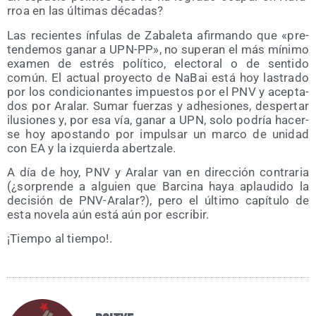
rroa en las últi­mas décadas?
Las recien­tes ínfu­las de Zaba­le­ta afir­man­do que «pre­
ten­de­mos ganar a UPN-PP», no supe­ran el más míni­mo
examen de estrés polí­ti­co, elec­to­ral o de sen­ti­do
común. El actual pro­yec­to de NaBai está hoy las­tra­do
por los con­di­cio­nan­tes impues­tos por el PNV y acep­ta­
dos por Ara­lar. Sumar fuer­zas y adhe­sio­nes, des­per­tar
ilu­sio­nes y, por esa vía, ganar a UPN, solo podría hacer­
se hoy apos­tan­do por impul­sar un mar­co de uni­dad
con EA y la izquier­da abertzale.
A día de hoy, PNV y Ara­lar van en direc­ción con­tra­ria
(¿sor­pren­de a alguien que Bar­ci­na haya aplau­di­do la
deci­sión de PNV-Ara­lar?), pero el últi­mo capí­tu­lo de
esta nove­la aún está aún por escribir.
¡Tiem­po al tiempo!.