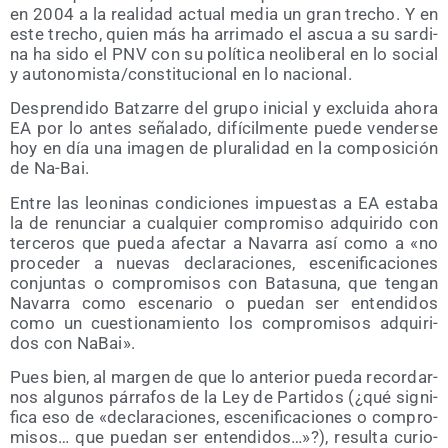
en 2004 a la reali­dad actual media un gran tre­cho. Y en
este tre­cho, quien más ha arri­ma­do el ascua a su sar­di­
na ha sido el PNV con su polí­ti­ca neo­li­be­ral en lo social
y autonomista/​constitucional en lo nacional.
Des­pren­di­do Batza­rre del gru­po ini­cial y exclui­da aho­ra
EA por lo antes seña­la­do, difí­cil­men­te pue­de ven­der­se
hoy en día una ima­gen de plu­ra­li­dad en la com­po­si­ción
de Na-Bai.
Entre las leo­ni­nas con­di­cio­nes impues­tas a EA esta­ba
la de renun­ciar a cual­quier com­pro­mi­so adqui­ri­do con
ter­ce­ros que pue­da afec­tar a Nava­rra así como a «no
pro­ce­der a nue­vas decla­ra­cio­nes, esce­ni­fi­ca­cio­nes
con­jun­tas o com­pro­mi­sos con Bata­su­na, que ten­gan
Nava­rra como esce­na­rio o pue­dan ser enten­di­dos
como un cues­tio­na­mien­to los com­pro­mi­sos adqui­ri­
dos con NaBai».
Pues bien, al mar­gen de que lo ante­rior pue­da recor­dar­
nos algu­nos párra­fos de la Ley de Par­ti­dos (¿qué sig­ni­
fi­ca eso de «decla­ra­cio­nes, esce­ni­fi­ca­cio­nes o com­pro­
mi­sos… que pue­dan ser enten­di­dos…»?), resul­ta curio­