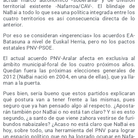
actual mar­co auto­nó­mi­co ‑sobe­ra­nía- y de divi­sión
terri­to­rial exis­ten­te ‑Nafa­rroa/­CAV-. El blin­da­je de
NaBai a todo lo que sea una polí­ti­ca inte­gra­da entre los
cua­tro terri­to­rios es así con­se­cuen­cia direc­ta de lo
anterior.
Por eso se con­si­de­ran «inge­ren­cias» los acuer­dos EA-
Bata­su­na a nivel de Eus­kal Herria, pero no los pac­tos
esta­ta­les PNV-PSOE.
El actual acuer­do PNV-Ara­lar afec­ta en exclu­si­va al
ámbi­to muni­ci­pal-foral de los cua­tro pró­xi­mos años.
Que­dan fue­ra las pró­xi­mas elec­cio­nes gene­ra­les de
2012 (NaBai nació en 2004, en una de ellas), que ya lla­
man a la puerta.
Pues bien, sería bueno que estos par­ti­dos expli­ca­ran
qué pos­tu­ra van a tener fren­te a las mis­mas, pues
segu­ro que ya han pen­sa­do algo al res­pec­to. ¿Apos­ta­
rán tam­bién por NaBai o no está tan cla­ro? Y si es esto
segun­do, ¿a san­to de que vie­ne zaho­ra ves­tir­se de furi­
bun­dos nabai­za­les? ¿Aca­so no está cla­ro que NaBai es
hoy, sobre todo, una herra­mien­ta del PNV para lograr
un espa­cio polí­ti­co que no ha logra­do ocu­par en Nafa­