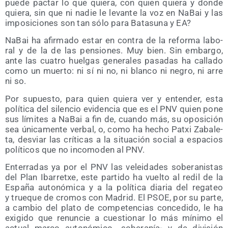
pue­de pac­tar lo que quie­ra, con quien quie­ra y don­de
quie­ra, sin que ni nadie le levan­te la voz en NaBai y las
impo­si­cio­nes son tan sólo para Bata­su­na y EA?
NaBai ha afir­ma­do estar en con­tra de la refor­ma labo­
ral y de la de las pen­sio­nes. Muy bien. Sin embar­go,
ante las cua­tro huel­gas gene­ra­les pasa­das ha calla­do
como un muer­to: ni sí ni no, ni blan­co ni negro, ni arre
ni so.
Por supues­to, para quien quie­ra ver y enten­der, esta
polí­ti­ca del silen­cio evi­den­cia que es el PNV quien pone
sus lími­tes a NaBai a fin de, cuan­do más, su opo­si­ción
sea úni­ca­men­te ver­bal, o, como ha hecho Patxi Zaba­le­
ta, des­viar las crí­ti­cas a la situa­ción social a espa­cios
polí­ti­cos que no inco­mo­den al PNV.
Ente­rra­das ya por el PNV las velei­da­des sobe­ra­nis­tas
del Plan Iba­rretxe, este par­ti­do ha vuel­to al redil de la
Espa­ña auto­nó­mi­ca y a la polí­ti­ca dia­ria del rega­teo
y true­que de cro­mos con Madrid. El PSOE, por su par­te,
a cam­bio del pla­to de com­pe­ten­cias con­ce­di­do, le ha
exi­gi­do que renun­cie a cues­tio­nar lo más míni­mo el