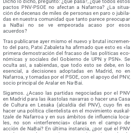
Dicho lo dicho, pre­gun­to: ¿qué pasa?, ¿que todos estos
pac­tos PNV-PSOE no afec­tan a Nafa­rroa? ¿La situa­
ción de dece­nas de miles de per­so­nas en paro o jubi­la­
das en nues­tra comu­ni­dad que tan­to pare­ce preo­cu­par
a NaBai no se ve empeo­ra­da aca­so por esos
acuerdos?
Tras publi­car­se ayer mis­mo el nue­vo y bru­tal incre­men­
to del paro, Patxi Zaba­le­ta ha afir­ma­do que esto es «la
pri­me­ra demos­tra­ción del fra­ca­so de las polí­ti­cas eco­
nó­mi­cas y socia­les del Gobierno de UPN y PSN». Se
ocul­ta así, a sabien­das, que todo esto se debe, en lo
esen­cial, a deci­sio­nes adop­ta­das en Madrid, no en
Nafa­rroa, y toma­das por el PSOE, con el apo­yo del PNV,
socio prin­ci­pal de Ara­lar en Na-Bai.
Siga­mos. ¿Aca­so las par­ti­das nego­cia­das por el PNV
en Madrid para las ikas­to­las nava­rras o hacer una Casa
de Cul­tu­ra en Lesa­ka (alcal­día del PNV), cuyo fin es
hacer una polí­ti­ca clien­te­lis­ta en el movi­mien­to eus­kal­
tza­le de Nafa­rroa y en sus ámbi­tos de influen­cia loca­
les, no son «inter­fe­ren­cias» cla­ras en el cam­po de
acción de NaBai? En últi­ma ins­tan­cia, ¿por qué el PNV