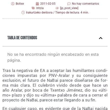
Boltxe
2011-02-05
No hay comentarios
Iritzia
[jp_post_view]
Irakurtzeko denbora / Tiempo de lectura: 4 min.
Tabla de contenidos
No se ha encontrado ningún encabezado en esta
página.
Tras la nega­ti­va de EA a acep­tar las humi­llan­tes con­di­
cio­nes impues­tas por PNV-Ara­lar y su con­si­guien­te
exclu­sión, el futu­ro de NaBai pare­ce dise­ñar­se de for­
ma más cla­ra. El cule­brón vivi­do des­de que hace un
año Ara­lar, por boca de Txentxo Jimé­nez, dio su «últi­
mo» pla­zo y dijo su «últi­ma» pala­bra de cara a cerrar el
pro­yec­to de NaBai, pare­ce estar lle­gan­do a su fin.
En cual­quier caso, es evi­den­te que de la NaBai naci­da