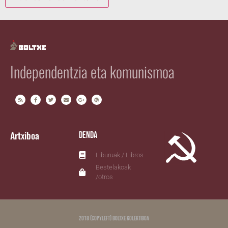
Independentzia eta komunismoa
Artxiboa
Denda
Liburuak / Libros
Bestelakoak
/otros
2018 (copyleft) Boltxe Kolektiboa