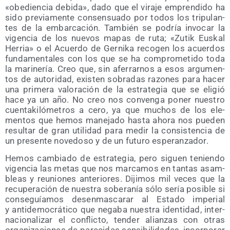
«obe­dien­cia debi­da», dado que el vira­je empren­di­do ha
sido pre­via­men­te con­sen­sua­do por todos los tri­pu­lan­
tes de la embar­ca­ción. Tam­bién se podría invo­car la
vigen­cia de los nue­vos mapas de ruta; «Zutik Eus­kal
Herria» o el Acuer­do de Ger­ni­ka reco­gen los acuer­dos
fun­da­men­ta­les con los que se ha com­pro­me­ti­do toda
la mari­ne­ría. Creo que, sin afe­rrar­nos a esos argu­men­
tos de auto­ri­dad, exis­ten sobra­das razo­nes para hacer
una pri­me­ra valo­ra­ción de la estra­te­gia que se eli­gió
hace ya un año. No creo nos con­ven­ga poner nues­tro
cuen­ta­ki­ló­me­tros a cero, ya que muchos de los ele­
men­tos que hemos mane­ja­do has­ta aho­ra nos pue­den
resul­tar de gran uti­li­dad para medir la con­sis­ten­cia de
un pre­sen­te nove­do­so y de un futu­ro esperanzador.
Hemos cam­bia­do de estra­te­gia, pero siguen tenien­do
vigen­cia las metas que nos mar­ca­mos en tan­tas asam­
bleas y reunio­nes ante­rio­res. Diji­mos mil veces que la
recu­pe­ra­ción de nues­tra sobe­ra­nía sólo sería posi­ble si
con­se­guía­mos des­en­mas­ca­rar al Esta­do impe­rial
y anti­de­mo­crá­ti­co que nega­ba nues­tra iden­ti­dad, inter­
na­cio­na­li­zar el con­flic­to, ten­der alian­zas con otras