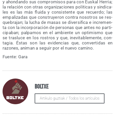
y ahon­dan­do sus com­pro­mi­sos para con Eus­kal Herria;
la rela­ción con otras orga­ni­za­cio­nes polí­ti­cas y sin­di­ca­
les es las más flui­da y con­sis­ten­te que recuer­do; las
empa­li­za­das que cons­tru­ye­ron con­tra noso­tros se res­
que­bra­jan; la lucha de masas se diver­si­fi­ca e incre­men­
ta con la incor­po­ra­ción de per­so­nas que antes no par­ti­
ci­pa­ban; pal­pa­mos en el ambien­te un opti­mis­mo que
se tras­lu­ce en los ros­tros y que, inevi­ta­ble­men­te, con­
ta­gia. Éstas son las evi­den­cias que, con­ver­ti­das en
razo­nes, ani­man a seguir por el nue­vo camino.
Fuen­te: Gara
Boltxe
Artikulo guztiak / Todos los artículos