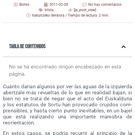
Boltxe
2011-02-28
No hay comentarios
Iritzia
[jp_post_view]
Irakurtzeko denbora / Tiempo de lectura: 2 min.
Tabla de contenidos
No se ha encontrado ningún encabezado en esta
página.
Cuán­to darían algu­nos por ver las aguas de la izquier­da
aber­tza­le más revuel­tas de lo que en reali­dad bajan, si
bien no se tra­ta de negar que el acto del Eus­kal­du­na
y los esta­tu­tos de Sor­tu han pro­vo­ca­do cru­ji­dos com­
pren­si­bles, y has­ta cier­to pun­to inevi­ta­bles, en un bajel
que está rea­li­zan­do una impor­tan­te manio­bra de
reorientación.
En estos casos, se podría recu­rrir al prin­ci­pio de la