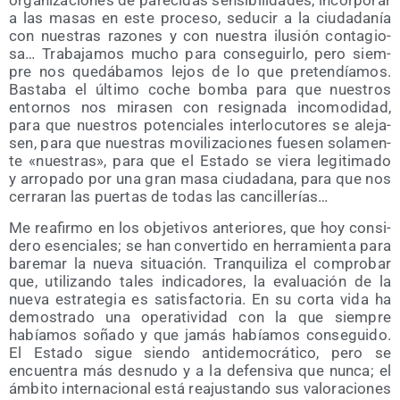
orga­ni­za­cio­nes de pare­ci­das sen­si­bi­li­da­des, incor­po­rar
a las masas en este pro­ce­so, sedu­cir a la ciu­da­da­nía
con nues­tras razo­nes y con nues­tra ilu­sión con­ta­gio­
sa… Tra­ba­ja­mos mucho para con­se­guir­lo, pero siem­
pre nos que­dá­ba­mos lejos de lo que pre­ten­día­mos.
Bas­ta­ba el últi­mo coche bom­ba para que nues­tros
entor­nos nos mira­sen con resig­na­da inco­mo­di­dad,
para que nues­tros poten­cia­les inter­lo­cu­to­res se ale­ja­
sen, para que nues­tras movi­li­za­cio­nes fue­sen sola­men­
te «nues­tras», para que el Esta­do se vie­ra legi­ti­ma­do
y arro­pa­do por una gran masa ciu­da­da­na, para que nos
cerra­ran las puer­tas de todas las cancillerías…
Me reafir­mo en los obje­ti­vos ante­rio­res, que hoy con­si­
de­ro esen­cia­les; se han con­ver­ti­do en herra­mien­ta para
bare­mar la nue­va situa­ción. Tran­qui­li­za el com­pro­bar
que, uti­li­zan­do tales indi­ca­do­res, la eva­lua­ción de la
nue­va estra­te­gia es satis­fac­to­ria. En su cor­ta vida ha
demos­tra­do una ope­ra­ti­vi­dad con la que siem­pre
había­mos soña­do y que jamás había­mos con­se­gui­do.
El Esta­do sigue sien­do anti­de­mo­crá­ti­co, pero se
encuen­tra más des­nu­do y a la defen­si­va que nun­ca; el
ámbi­to inter­na­cio­nal está reajus­tan­do sus valo­ra­cio­nes