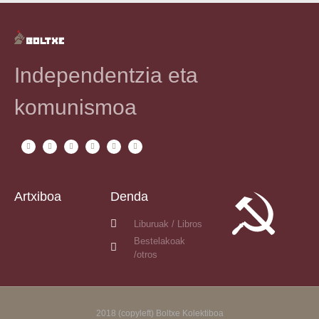
Independentzia eta
komunismoa
Artxiboa
Denda
Liburuak / Libros
Bestelakoak
/otros
2018 (copyleft) Boltxe Kolektiboa