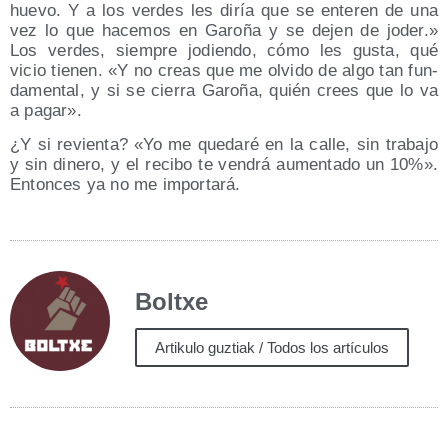
hue­vo. Y a los ver­des les diría que se ente­ren de una
vez lo que hace­mos en Garo­ña y se dejen de joder.»
Los ver­des, siem­pre jodien­do, cómo les gus­ta, qué
vicio tie­nen. «Y no creas que me olvi­do de algo tan fun­
da­men­tal, y si se cie­rra Garo­ña, quién crees que lo va
a pagar».
¿Y si revien­ta? «Yo me que­da­ré en la calle, sin tra­ba­jo
y sin dine­ro, y el reci­bo te ven­drá aumen­ta­do un 10%».
Enton­ces ya no me importará.
Boltxe
Artikulo guztiak / Todos los artículos