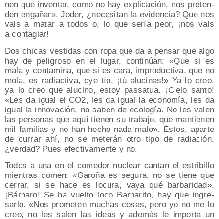
nen que inven­tar, como no hay expli­ca­ción, nos pre­ten­
den enga­ñar». Joder, ¿nece­si­tan la evi­den­cia? Que nos
vais a matar a todos o, lo que sería peor, ¡nos vais
a contagiar!
Dos chi­cas ves­ti­das con ropa que da a pen­sar que algo
hay de peli­gro­so en el lugar, con­ti­núan: «Que si es
mala y con­ta­mi­na, que si es cara, impro­duc­ti­va, que no
mola, es radiac­ti­va, oye tío, ¡tú alu­ci­nas!» Ya lo creo,
ya lo creo que alu­cino, estoy pas­sa­tua. ¡Cie­lo san­to!
«Les da igual el CO2, les da igual la eco­no­mía, les da
igual la inno­va­ción, no saben de eco­lo­gía. No les valen
las per­so­nas que aquí tie­nen su tra­ba­jo, que man­tie­nen
mil fami­lias y no han hecho nada malo». Éstos, apar­te
de currar ahí, no se mete­rán otro tipo de radia­ción,
¿ver­dad? Pues efec­ti­va­men­te y no.
Todos a una en el come­dor nuclear can­tan el estri­bi­llo
mien­tras comen: «Garo­ña es segu­ra, no se tie­ne que
cerrar, si se hace es locu­ra, vaya qué bar­ba­ri­dad».
¡Bár­ba­ro! Se ha vuel­to loco Bar­ba­ri­to, hay que ingre­
sar­lo. «Nos pro­me­ten muchas cosas, pero yo no me lo
creo, no les salen las ideas y ade­más le impor­ta un