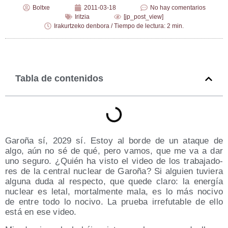
Boltxe
2011-03-18
No hay comentarios
Iritzia
[jp_post_view]
Irakurtzeko denbora / Tiempo de lectura: 2 min.
Tabla de contenidos
Garo­ña sí, 2029 sí. Estoy al bor­de de un ata­que de
algo, aún no sé de qué, pero vamos, que me va a dar
uno segu­ro. ¿Quién ha vis­to el video de los tra­ba­ja­do­
res de la cen­tral nuclear de Garo­ña? Si alguien tuvie­ra
algu­na duda al res­pec­to, que que­de cla­ro: la ener­gía
nuclear es letal, mor­tal­men­te mala, es lo más noci­vo
de entre todo lo noci­vo. La prue­ba irre­fu­ta­ble de ello
está en ese video.