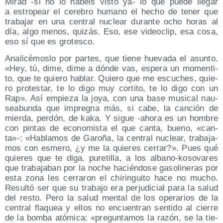
Mirad ‑si no lo habéis vis­to ya- lo que pue­de lle­gar
a estro­pear el cere­bro humano el hecho de tener que
tra­ba­jar en una cen­tral nuclear duran­te ocho horas al
día, algo menos, qui­zás. Eso, ese video­clip, esa cosa,
eso sí que es grotesco.
Ana­li­cé­mos­lo por par­tes, que tie­ne hue­va­da el asun­to.
«Hey, tú, dime, dime a dón­de vas, espe­ra un momen­ti­
to, que te quie­ro hablar. Quie­ro que me escu­ches, quie­
ro pro­tes­tar, te lo digo muy cor­ti­to, te lo digo con un
Rap». Así empie­za la joya, con una base musi­cal nau­
sea­bun­da que impreg­na más, si cabe, la can­ción de
mier­da, per­dón, de kaka. Y sigue ‑aho­ra es un hom­bre
con pin­tas de eco­no­mis­ta el que can­ta, bueno, «can­
ta»-: «Habla­mos de Garo­ña, la cen­tral nuclear, tra­ba­ja­
mos con esme­ro, ¿y me la quie­res cerrar?». Pues qué
quie­res que te diga, pure­ti­lla, a los albano-koso­va­res
que tra­ba­ja­ban por la noche hacién­do­se gaso­li­ne­ras por
esta zona les cerra­ron el chi­rin­gui­to hace no mucho.
Resul­tó ser que su tra­ba­jo era per­ju­di­cial para la salud
del res­to. Pero la salud men­tal de los ope­ra­rios de la
cen­tral fla­quea y ellos no encuen­tran sen­ti­do al cie­rre
de la bom­ba ató­mi­ca: «pre­gun­ta­mos la razón, se la tie­