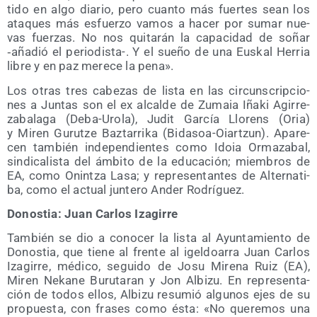
ti­do en algo dia­rio, pero cuan­to más fuer­tes sean los
ata­ques más esfuer­zo vamos a hacer por sumar nue­
vas fuer­zas. No nos qui­ta­rán la capa­ci­dad de soñar
‑aña­dió el perio­dis­ta-. Y el sue­ño de una Eus­kal Herria
libre y en paz mere­ce la pena».
Los otras tres cabe­zas de lis­ta en las cir­cuns­crip­cio­
nes a Jun­tas son el ex alcal­de de Zumaia Iña­ki Agi­rre­
za­ba­la­ga (Deba-Uro­la), Judit Gar­cía Llo­rens (Oria)
y Miren Gurutze Baz­ta­rri­ka (Bida­soa-Oiar­tzun). Apa­re­
cen tam­bién inde­pen­dien­tes como Idoia Orma­za­bal,
sin­di­ca­lis­ta del ámbi­to de la edu­ca­ción; miem­bros de
EA, como Onin­tza Lasa; y repre­sen­tan­tes de Alter­na­ti­
ba, como el actual jun­te­ro Ander Rodríguez.
Donos­tia: Juan Car­los Izagirre
Tam­bién se dio a cono­cer la lis­ta al Ayun­ta­mien­to de
Donos­tia, que tie­ne al fren­te al igel­doa­rra Juan Car­los
Iza­gi­rre, médi­co, segui­do de Josu Mire­na Ruiz (EA),
Miren Neka­ne Buru­ta­ran y Jon Albi­zu. En repre­sen­ta­
ción de todos ellos, Albi­zu resu­mió algu­nos ejes de su
pro­pues­ta, con fra­ses como ésta: «No que­re­mos una