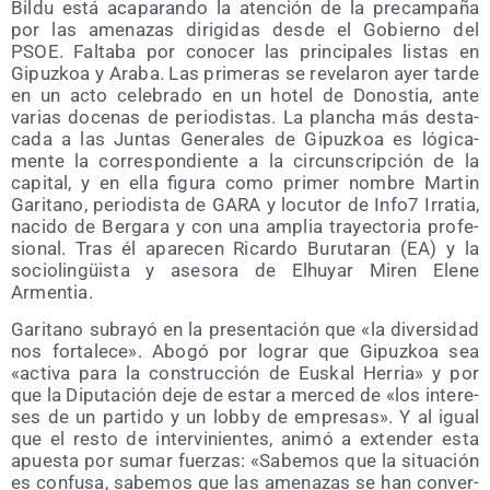
Bil­du está aca­pa­ran­do la aten­ción de la pre­cam­pa­ña
por las ame­na­zas diri­gi­das des­de el Gobierno del
PSOE. Fal­ta­ba por cono­cer las prin­ci­pa­les lis­tas en
Gipuz­koa y Ara­ba. Las pri­me­ras se reve­la­ron ayer tar­de
en un acto cele­bra­do en un hotel de Donos­tia, ante
varias doce­nas de perio­dis­tas. La plan­cha más des­ta­
ca­da a las Jun­tas Gene­ra­les de Gipuz­koa es lógi­ca­
men­te la corres­pon­dien­te a la cir­cuns­crip­ción de la
capi­tal, y en ella figu­ra como pri­mer nom­bre Mar­tin
Gari­tano, perio­dis­ta de GARA y locu­tor de Info7 Irra­tia,
naci­do de Ber­ga­ra y con una amplia tra­yec­to­ria pro­fe­
sio­nal. Tras él apa­re­cen Ricar­do Buru­ta­ran (EA) y la
socio­lin­güis­ta y ase­so­ra de Elhu­yar Miren Ele­ne
Armentia.
Gari­tano sub­ra­yó en la pre­sen­ta­ción que «la diver­si­dad
nos for­ta­le­ce». Abo­gó por lograr que Gipuz­koa sea
«acti­va para la cons­truc­ción de Eus­kal Herria» y por
que la Dipu­tación deje de estar a mer­ced de «los intere­
ses de un par­ti­do y un lobby de empre­sas». Y al igual
que el res­to de inter­vi­nien­tes, ani­mó a exten­der esta
apues­ta por sumar fuer­zas: «Sabe­mos que la situa­ción
es con­fu­sa, sabe­mos que las ame­na­zas se han con­ver­