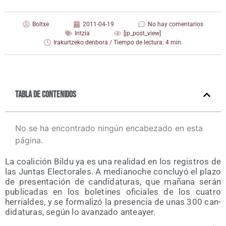
Boltxe
2011-04-19
No hay comentarios
Iritzia
[jp_post_view]
Irakurtzeko denbora / Tiempo de lectura: 4 min.
Tabla de contenidos
No se ha encontrado ningún encabezado en esta
página.
La coa­li­ción Bil­du ya es una reali­dad en los regis­tros de
las Jun­tas Elec­to­ra­les. A media­no­che con­clu­yó el pla­zo
de pre­sen­ta­ción de can­di­da­tu­ras, que maña­na serán
publi­ca­das en los bole­ti­nes ofi­cia­les de los cua­tro
herrial­des, y se for­ma­li­zó la pre­sen­cia de unas 300 can­
di­da­tu­ras, según lo avan­za­do anteayer.