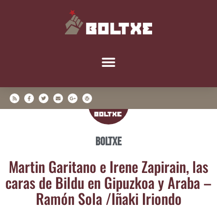
Boltxe
Mar­tin Gari­tano e Ire­ne Zapi­rain, las
caras de Bil­du en Gipuz­koa y Ara­ba –
Ramón Sola /​Iña­ki Iriondo