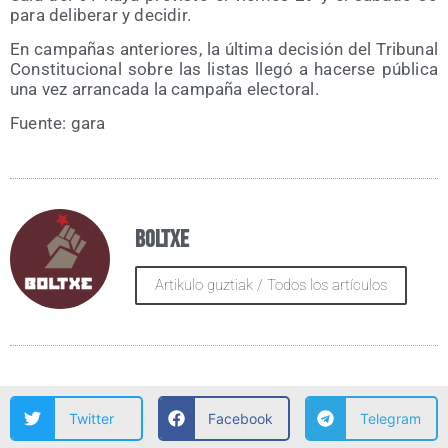
para deli­be­rar y decidir.
En cam­pa­ñas ante­rio­res, la últi­ma deci­sión del Tri­bu­nal
Cons­ti­tu­cio­nal sobre las lis­tas lle­gó a hacer­se públi­ca
una vez arran­ca­da la cam­pa­ña electoral.
Fuen­te: gara
Boltxe
Artikulo guztiak / Todos los artículos
Twitter
Facebook
Telegram