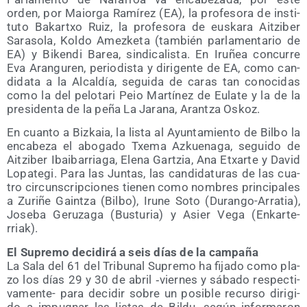
orden, por Maior­ga Ramí­rez (EA), la pro­fe­so­ra de ins­ti­
tu­to Bakartxo Ruiz, la pro­fe­so­ra de eus­ka­ra Aitzi­ber
Sara­so­la, Kol­do Amez­ke­ta (tam­bién par­la­men­ta­rio de
EA) y Biken­di Barea, sin­di­ca­lis­ta. En Iru­ñea con­cu­rre
Eva Aran­gu­ren, perio­dis­ta y diri­gen­te de EA, como can­
di­da­ta a la Alcal­día, segui­da de caras tan cono­ci­das
como la del pelo­ta­ri Peio Mar­tí­nez de Eula­te y la de la
pre­si­den­ta de la peña La Jara­na, Aran­tza Oskoz.
En cuan­to a Biz­kaia, la lis­ta al Ayun­ta­mien­to de Bil­bo la
enca­be­za el abo­ga­do Txe­ma Azkue­na­ga, segui­do de
Aitzi­ber Ibai­ba­rria­ga, Ele­na Gar­tzia, Ana Etxar­te y David
Lopa­te­gi. Para las Jun­tas, las can­di­da­tu­ras de las cua­
tro cir­cuns­crip­cio­nes tie­nen como nom­bres prin­ci­pa­les
a Zuri­ñe Gain­tza (Bil­bo), Iru­ne Soto (Duran­go-Arra­tia),
Jose­ba Geru­za­ga (Bus­tu­ria) y Asier Vega (Enkar­te­
rriak).
El Supre­mo deci­di­rá a seis días de la campaña
La Sala del 61 del Tri­bu­nal Supre­mo ha fija­do como pla­
zo los días 29 y 30 de abril ‑vier­nes y sába­do res­pec­ti­
va­men­te- para deci­dir sobre un posi­ble recur­so diri­gi­
do a impug­nar las lis­tas de Bil­du, según infor­ma­ron