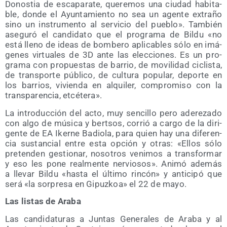
Donos­tia de esca­pa­ra­te, que­re­mos una ciu­dad habi­ta­
ble, don­de el Ayun­ta­mien­to no sea un agen­te extra­ño
sino un ins­tru­men­to al ser­vi­cio del pue­blo». Tam­bién
ase­gu­ró el can­di­da­to que el pro­gra­ma de Bil­du «no
está lleno de ideas de bom­be­ro apli­ca­bles sólo en imá­
ge­nes vir­tua­les de 3D ante las elec­cio­nes. Es un pro­
gra­ma con pro­pues­tas de barrio, de movi­li­dad ciclis­ta,
de trans­por­te públi­co, de cul­tu­ra popu­lar, depor­te en
los barrios, vivien­da en alqui­ler, com­pro­mi­so con la
trans­pa­ren­cia, etcétera».
La intro­duc­ción del acto, muy sen­ci­llo pero ade­re­za­do
con algo de músi­ca y ber­tsos, corrió a car­go de la diri­
gen­te de EA Iker­ne Badio­la, para quien hay una dife­ren­
cia sus­tan­cial entre esta opción y otras: «Ellos sólo
pre­ten­den ges­tio­nar, noso­tros veni­mos a trans­for­mar
y eso les pone real­men­te ner­vio­sos». Ani­mó ade­más
a lle­var Bil­du «has­ta el últi­mo rin­cón» y anti­ci­pó que
será «la sor­pre­sa en Gipuz­koa» el 22 de mayo.
Las lis­tas de Araba
Las can­di­da­tu­ras a Jun­tas Gene­ra­les de Ara­ba y al