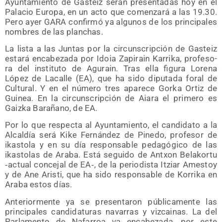
Ayun­ta­mien­to de Gas­teiz serán pre­sen­ta­das hoy en el
Pala­cio Euro­pa, en un acto que comen­za­rá a las 19.30.
Pero ayer GARA con­fir­mó ya algu­nos de los prin­ci­pa­les
nom­bres de las planchas.
La lis­ta a las Jun­tas por la cir­cuns­crip­ción de Gas­teiz
esta­rá enca­be­za­da por Idoia Zapi­rain Karri­ka, pro­fe­so­
ra del ins­ti­tu­to de Agu­rain. Tras ella figu­ra Lore­na
López de Laca­lle (EA), que ha sido dipu­tada foral de
Cul­tu­ral. Y en el núme­ro tres apa­re­ce Gor­ka Ortiz de
Gui­nea. En la cir­cuns­crip­ción de Aia­ra el pri­me­ro es
Gaiz­ka Bara­ñano, de EA.
Por lo que res­pec­ta al Ayun­ta­mien­to, el can­di­da­to a la
Alcal­día será Kike Fer­nán­dez de Pine­do, pro­fe­sor de
ikas­to­la y en su día res­pon­sa­ble peda­gó­gi­co de las
ikas­to­las de Ara­ba. Está segui­do de Antxon Bela­kor­tu
‑actual con­ce­jal de EA‑, de la perio­dis­ta Itziar Ames­toy
y de Ane Aris­ti, que ha sido res­pon­sa­ble de Korri­ka en
Ara­ba estos días.
Ante­rior­men­te ya se pre­sen­ta­ron públi­ca­men­te las
prin­ci­pa­les can­di­da­tu­ras nava­rras y viz­cai­nas. La del
Par­la­men­to de Nafa­rroa va enca­be­za­da, por este