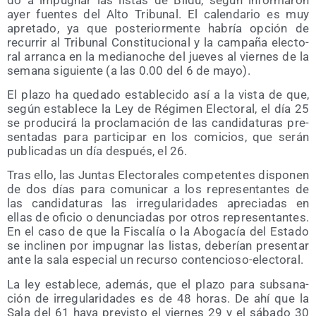
ayer fuen­tes del Alto Tri­bu­nal. El calen­da­rio es muy
apre­ta­do, ya que pos­te­rior­men­te habría opción de
recu­rrir al Tri­bu­nal Cons­ti­tu­cio­nal y la cam­pa­ña elec­to­
ral arran­ca en la media­no­che del jue­ves al vier­nes de la
sema­na siguien­te (a las 0.00 del 6 de mayo).
El pla­zo ha que­da­do esta­ble­ci­do así a la vis­ta de que,
según esta­ble­ce la Ley de Régi­men Elec­to­ral, el día 25
se pro­du­ci­rá la pro­cla­ma­ción de las can­di­da­tu­ras pre­
sen­ta­das para par­ti­ci­par en los comi­cios, que serán
publi­ca­das un día des­pués, el 26.
Tras ello, las Jun­tas Elec­to­ra­les com­pe­ten­tes dis­po­nen
de dos días para comu­ni­car a los repre­sen­tan­tes de
las can­di­da­tu­ras las irre­gu­la­ri­da­des apre­cia­das en
ellas de ofi­cio o denun­cia­das por otros repre­sen­tan­tes.
En el caso de que la Fis­ca­lía o la Abo­ga­cía del Esta­do
se incli­nen por impug­nar las lis­tas, debe­rían pre­sen­tar
ante la sala espe­cial un recur­so contencioso-electoral.
La ley esta­ble­ce, ade­más, que el pla­zo para sub­sa­na­
ción de irre­gu­la­ri­da­des es de 48 horas. De ahí que la
Sala del 61 haya pre­vis­to el vier­nes 29 y el sába­do 30