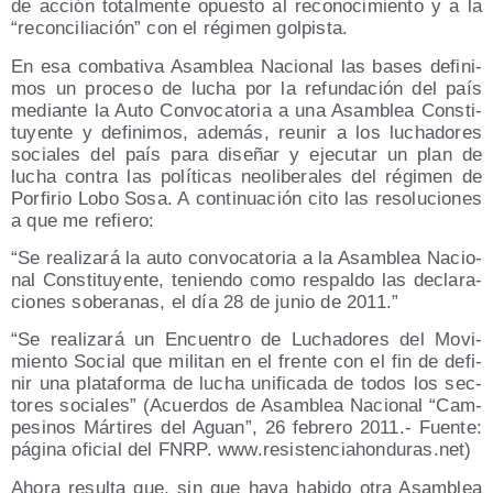
de acción total­men­te opues­to al reco­no­ci­mien­to y a la
“recon­ci­lia­ción” con el régi­men golpista.
En esa com­ba­ti­va Asam­blea Nacio­nal las bases defi­ni­
mos un pro­ce­so de lucha por la refun­da­ción del país
median­te la Auto Con­vo­ca­to­ria a una Asam­blea Cons­ti­
tu­yen­te y defi­ni­mos, ade­más, reu­nir a los lucha­do­res
socia­les del país para dise­ñar y eje­cu­tar un plan de
lucha con­tra las polí­ti­cas neo­li­be­ra­les del régi­men de
Por­fi­rio Lobo Sosa. A con­ti­nua­ción cito las reso­lu­cio­nes
a que me refiero:
“Se rea­li­za­rá la auto con­vo­ca­to­ria a la Asam­blea Nacio­
nal Cons­ti­tu­yen­te, tenien­do como res­pal­do las decla­ra­
cio­nes sobe­ra­nas, el día 28 de junio de 2011.”
“Se rea­li­za­rá un Encuen­tro de Lucha­do­res del Movi­
mien­to Social que mili­tan en el fren­te con el fin de defi­
nir una pla­ta­for­ma de lucha uni­fi­ca­da de todos los sec­
to­res socia­les” (Acuer­dos de Asam­blea Nacio­nal “Cam­
pe­si­nos Már­ti­res del Aguan”, 26 febre­ro 2011.- Fuen­te:
pági­na ofi­cial del FNRP. www​.resis​ten​ciahon​du​ras​.net)
Aho­ra resul­ta que, sin que haya habi­do otra Asam­blea