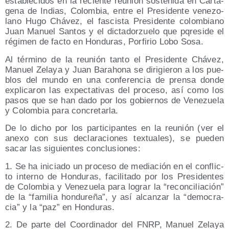
esta­ble­ci­dos en la recien­te reu­nión sos­te­ni­da en Car­ta­
ge­na de Indias, Colom­bia, entre el Pre­si­den­te vene­zo­
lano Hugo Chá­vez, el fas­cis­ta Pre­si­den­te colom­biano
Juan Manuel San­tos y el dic­ta­dor­zue­lo que pqre­si­de el
régi­men de fac­to en Hon­du­ras, Por­fi­rio Lobo Sosa.
Al tér­mino de la reu­nión tan­to el Pre­si­den­te Chá­vez,
Manuel Zela­ya y Juan Baraho­na se diri­gie­ron a los pue­
blos del mun­do en una con­fe­ren­cia de pren­sa don­de
expli­ca­ron las expec­ta­ti­vas del pro­ce­so, así como los
pasos que se han dado por los gobier­nos de Vene­zue­la
y Colom­bia para concretarla.
De lo dicho por los par­ti­ci­pan­tes en la reu­nión (ver el
ane­xo con sus decla­ra­cio­nes tex­tua­les), se pue­den
sacar las siguien­tes conclusiones:
1. Se ha ini­cia­do un pro­ce­so de media­ción en el con­flic­
to interno de Hon­du­ras, faci­li­ta­do por los Pre­si­den­tes
de Colom­bia y Vene­zue­la para lograr la “recon­ci­lia­ción”
de la “fami­lia hon­du­re­ña”, y así alcan­zar la “demo­cra­
cia” y la “paz” en Honduras.
2. De par­te del Coor­di­na­dor del FNRP, Manuel Zela­ya