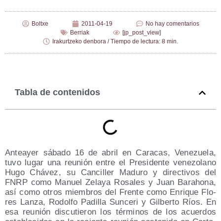
Boltxe
2011-04-19
No hay comentarios
Berriak
[jp_post_view]
Irakurtzeko denbora / Tiempo de lectura: 8 min.
Tabla de contenidos
Ante­ayer sába­do 16 de abril en Cara­cas, Vene­zue­la,
tuvo lugar una reu­nión entre el Pre­si­den­te vene­zo­lano
Hugo Chá­vez, su Can­ci­ller Madu­ro y direc­ti­vos del
FNRP como Manuel Zela­ya Rosa­les y Juan Baraho­na,
así como otros miem­bros del Fren­te como Enri­que Flo­
res Lan­za, Rodol­fo Padi­lla Sun­ce­ri y Gil­ber­to Ríos. En
esa reu­nión dis­cu­tie­ron los tér­mi­nos de los acuer­dos