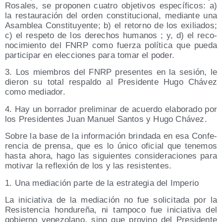
Rosa­les, se pro­po­nen cua­tro obje­ti­vos espe­cí­fi­cos: a)
la res­tau­ra­ción del orden cons­ti­tu­cio­nal, median­te una
Asam­blea Cons­ti­tu­yen­te; b) el retorno de los exi­lia­dos;
c) el res­pe­to de los dere­chos huma­nos ; y, d) el reco­
no­ci­mien­to del FNRP como fuer­za polí­ti­ca que pue­da
par­ti­ci­par en elec­cio­nes para tomar el poder.
3. Los miem­bros del FNRP pre­sen­tes en la sesión, le
die­ron su total res­pal­do al Pre­si­den­te Hugo Chá­vez
como mediador.
4. Hay un borra­dor pre­li­mi­nar de acuer­do ela­bo­ra­do por
los Pre­si­den­tes Juan Manuel San­tos y Hugo Chávez.
Sobre la base de la infor­ma­ción brin­da­da en esa Con­fe­
ren­cia de pren­sa, que es lo úni­co ofi­cial que tene­mos
has­ta aho­ra, hago las siguien­tes con­si­de­ra­cio­nes para
moti­var la refle­xión de los y las resistentes.
1. Una media­ción par­te de la estra­te­gia del Imperio
La ini­cia­ti­va de la media­ción no fue soli­ci­ta­da por la
Resis­ten­cia hon­du­re­ña, ni tam­po­co fue ini­cia­ti­va del
gobierno vene­zo­lano, sino que pro­vino del Pre­si­den­te