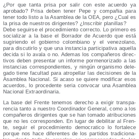
¿Por que tan­ta pri­sa por salir con este acuer­do ya
apro­ba­do? Pri­sa deben tener Pepe y com­pa­ñia para
tener todo lis­to a la Asam­blea de la OEA, pero ¿Cual es
la pri­sa de nues­tros diri­gen­tes? ¿Ins­cri­bir planillas?
Debe seguir­se el pro­ce­di­mien­to correc­to. Lo pri­me­ro es
socia­li­zar a la base el Borra­dor de Acuer­do que está
sugi­rien­do el gobierno colom­biano y el vene­zo­lano,
para dis­cu­tir­lo y que una ins­tan­cia par­ti­ci­pa­ti­va aque­lla
deci­da si lo ava­la o no. Ade­mas los com­pa­ñe­ros direc­
ti­vos deben pre­sen­tar un infor­me por­me­no­ri­za­do a las
ins­tan­cias corres­pon­dien­tes, y nin­gún orga­nis­mo dele­
ga­do tie­ne facul­tad para atro­pe­llar las deci­sio­nes de la
Asam­blea Nacio­nal. Si aca­so se quie­re modi­fi­car esos
acuer­dos, lo pro­ce­den­te seria con­vo­car una Asam­blea
Nacio­nal Extraordinaria.
La base del Fren­te tene­mos dere­cho a exi­gir trans­pa­
ren­cia tan­to a nues­tro Coor­di­na­dor Gene­ral, como a los
com­pa­ñe­ros diri­gen­tes que se han toma­do atri­bu­cio­nes
que no les corres­pon­den. En lugar de debi­li­tar al Fren­
te, seguir el pro­ce­di­mien­to demo­cra­ti­co lo for­ta­le­ce
por­que nos hace dife­ren­tes de los par­ti­dos tra­di­cio­na­