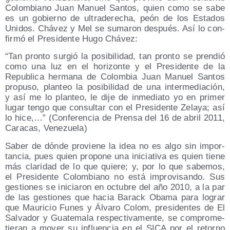
Colom­biano Juan Manuel San­tos, quien como se sabe
es un gobierno de ultra­de­re­cha, peón de los Esta­dos
Uni­dos. Chá­vez y Mel se suma­ron des­pués. Así lo con­
fir­mó el Pre­si­den­te Hugo Chávez:
“Tan pron­to sur­gió la posi­bi­li­dad, tan pron­to se pren­dió
como una luz en el hori­zon­te y el Pre­si­den­te de la
Repu­bli­ca her­ma­na de Colom­bia Juan Manuel San­tos
pro­pu­so, plan­teo la posi­bi­li­dad de una inter­me­dia­ción,
y así me lo plan­teo, le dije de inme­dia­to yo en pri­mer
lugar ten­go que con­sul­tar con el Pre­si­den­te Zela­ya; así
lo hice,…” (Con­fe­ren­cia de Pren­sa del 16 de abril 2011,
Cara­cas, Venezuela)
Saber de dón­de pro­vie­ne la idea no es algo sin impor­
tan­cia, pues quien pro­po­ne una ini­cia­ti­va es quien tie­ne
más cla­ri­dad de lo que quie­re; y, por lo que sabe­mos,
el Pre­si­den­te Colom­biano no está impro­vi­san­do. Sus
ges­tio­nes se ini­cia­ron en octu­bre del año 2010, a la par
de las ges­tio­nes que hacia Barack Oba­ma para lograr
que Mau­ri­cio Funes y Álva­ro Colom, pre­si­den­tes de El
Sal­va­dor y Gua­te­ma­la res­pec­ti­va­men­te, se com­pro­me­
tie­ran a mover su influen­cia en el SICA por el retorno