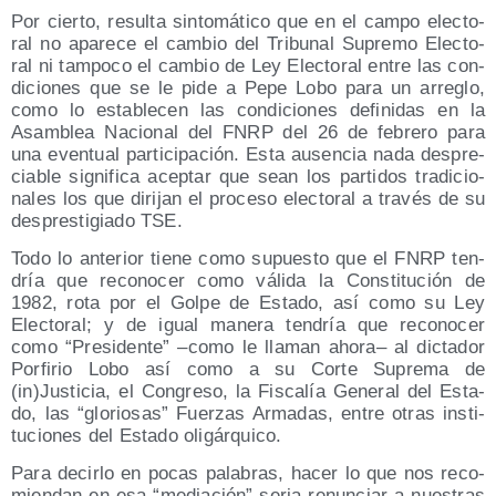
Por cier­to, resul­ta sin­to­má­ti­co que en el cam­po elec­to­
ral no apa­re­ce el cam­bio del Tri­bu­nal Supre­mo Elec­to­
ral ni tam­po­co el cam­bio de Ley Elec­to­ral entre las con­
di­cio­nes que se le pide a Pepe Lobo para un arre­glo,
como lo esta­ble­cen las con­di­cio­nes defi­ni­das en la
Asam­blea Nacio­nal del FNRP del 26 de febre­ro para
una even­tual par­ti­ci­pa­ción. Esta ausen­cia nada des­pre­
cia­ble sig­ni­fi­ca acep­tar que sean los par­ti­dos tra­di­cio­
na­les los que diri­jan el pro­ce­so elec­to­ral a tra­vés de su
des­pres­ti­gia­do TSE.
Todo lo ante­rior tie­ne como supues­to que el FNRP ten­
dría que reco­no­cer como váli­da la Cons­ti­tu­ción de
1982, rota por el Gol­pe de Esta­do, así como su Ley
Elec­to­ral; y de igual mane­ra ten­dría que reco­no­cer
como “Pre­si­den­te” –como le lla­man aho­ra– al dic­ta­dor
Por­fi­rio Lobo así como a su Cor­te Supre­ma de
(in)Justicia, el Con­gre­so, la Fis­ca­lía Gene­ral del Esta­
do, las “glo­rio­sas” Fuer­zas Arma­das, entre otras ins­ti­
tu­cio­nes del Esta­do oligárquico.
Para decir­lo en pocas pala­bras, hacer lo que nos reco­
mien­dan en esa “media­ción” seria renun­ciar a nues­tras