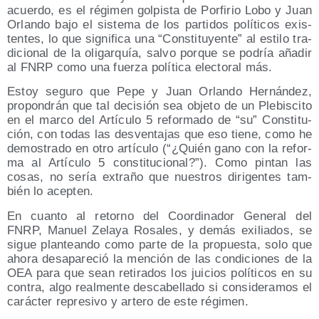
acuer­do, es el régi­men gol­pis­ta de Por­fi­rio Lobo y Juan
Orlan­do bajo el sis­te­ma de los par­ti­dos polí­ti­cos exis­
ten­tes, lo que sig­ni­fi­ca una “Cons­ti­tu­yen­te” al esti­lo tra­
di­cio­nal de la oli­gar­quía, sal­vo por­que se podría aña­dir
al FNRP como una fuer­za polí­ti­ca elec­to­ral más.
Estoy segu­ro que Pepe y Juan Orlan­do Her­nán­dez,
pro­pon­drán que tal deci­sión sea obje­to de un Ple­bis­ci­to
en el mar­co del Artícu­lo 5 refor­ma­do de “su” Cons­ti­tu­
ción, con todas las des­ven­ta­jas que eso tie­ne, como he
demos­tra­do en otro artícu­lo (“¿Quién gano con la refor­
ma al Artícu­lo 5 cons­ti­tu­cio­nal?”). Como pin­tan las
cosas, no sería extra­ño que nues­tros diri­gen­tes tam­
bién lo acepten.
En cuan­to al retorno del Coor­di­na­dor Gene­ral del
FNRP, Manuel Zela­ya Rosa­les, y demás exi­lia­dos, se
sigue plan­tean­do como par­te de la pro­pues­ta, solo que
aho­ra des­apa­re­ció la men­ción de las con­di­cio­nes de la
OEA para que sean reti­ra­dos los jui­cios polí­ti­cos en su
con­tra, algo real­men­te des­ca­be­lla­do si con­si­de­ra­mos el
carác­ter repre­si­vo y arte­ro de este régimen.