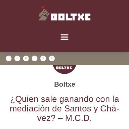
Boltxe
¿Quien sale ganan­do con la
media­ción de San­tos y Chá­
vez? – M.C.D.