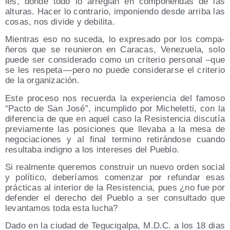
les, don­de todo lo arre­glan en com­po­nen­das de las
altu­ras. Hacer lo con­tra­rio, impo­nien­do des­de arri­ba las
cosas, nos divi­de y debilita.
Mien­tras eso no suce­da, lo expre­sa­do por los com­pa­
ñe­ros que se reu­nie­ron en Cara­cas, Vene­zue­la, solo
pue­de ser con­si­de­ra­do como un cri­te­rio per­so­nal –que
se les res­pe­ta — pero no pue­de con­si­de­rar­se el cri­te­rio
de la organización.
Este pro­ce­so nos recuer­da la expe­rien­cia del famo­so
“Pac­to de San José”, incum­pli­do por Miche­let­ti, con la
dife­ren­cia de que en aquel caso la Resis­ten­cia dis­cu­tía
pre­via­men­te las posi­cio­nes que lle­va­ba a la mesa de
nego­cia­cio­nes y al final ter­mino reti­rán­do­se cuan­do
resul­ta­ba indigno a los intere­ses del Pueblo.
Si real­men­te que­re­mos cons­truir un nue­vo orden social
y polí­ti­co, debe­ría­mos comen­zar por refun­dar esas
prác­ti­cas al inte­rior de la Resis­ten­cia, pues ¿no fue por
defen­der el dere­cho del Pue­blo a ser con­sul­ta­do que
levan­ta­mos toda esta lucha?
Dado en la ciu­dad de Tegu­ci­gal­pa, M.D.C. a los 18 dias