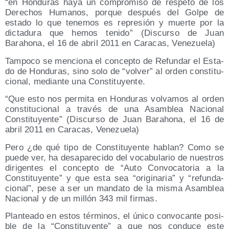
“en Hon­du­ras haya un com­pro­mi­so de res­pe­to de los
Dere­chos Huma­nos, por­que des­pués del Gol­pe de
esta­do lo que tene­mos es repre­sión y muer­te por la
dic­ta­du­ra que hemos teni­do” (Dis­cur­so de Juan
Baraho­na, el 16 de abril 2011 en Cara­cas, Venezuela)
Tam­po­co se men­cio­na el con­cep­to de Refun­dar el Esta­
do de Hon­du­ras, sino solo de “vol­ver” al orden cons­ti­tu­
cio­nal, median­te una Constituyente.
“Que esto nos per­mi­ta en Hon­du­ras vol­va­mos al orden
cons­ti­tu­cio­nal a tra­vés de una Asam­blea Nacio­nal
Cons­ti­tu­yen­te” (Dis­cur­so de Juan Baraho­na, el 16 de
abril 2011 en Cara­cas, Venezuela)
Pero ¿de qué tipo de Cons­ti­tu­yen­te hablan? Como se
pue­de ver, ha des­apa­re­ci­do del voca­bu­la­rio de nues­tros
diri­gen­tes el con­cep­to de “Auto Con­vo­ca­to­ria a la
Cons­ti­tu­yen­te” y que esta sea “ori­gi­na­ria” y “refun­da­
cio­nal”, pese a ser un man­da­to de la mis­ma Asam­blea
Nacio­nal y de un millón 343 mil firmas.
Plan­tea­do en estos tér­mi­nos, el úni­co con­vo­can­te posi­
ble de la “Cons­ti­tu­yen­te” a que nos con­du­ce este