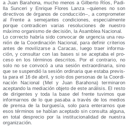
a Juan Baraho­na, mucho menos a Gil­ber­to Ríos, Padi­
lla Sun­ce­ri y Enri­que Flo­res Lan­za –quie­nes no son
direc­ti­vos de órga­nos de con­duc­ción – , a com­pro­me­ter
al Fren­te a seme­jan­tes con­di­cio­nes, espe­cial­men­te
por­que con­tra­di­cen varias reso­lu­cio­nes de nues­tro
máxi­mo orga­nis­mo de deci­sión, la Asam­blea Nacional.
Lo correc­to habría sido con­vo­car de urgen­cia una reu­
nión de la Coor­di­na­ción Nacio­nal, para defi­nir cri­te­rios
antes de movi­li­zar­se a Cara­cas, lue­go traer infor­ma­
ción, y con­sul­tar con las bases si se acep­ta­ba el pro­
ce­so en los tér­mi­nos des­cri­tos. Por el con­tra­rio, no
solo no se con­vo­có a una sesión extra­or­di­na­ria, sino
que se sus­pen­dió la sesión ordi­na­ria que esta­ba pre­vis­
ta para el 16 de abril, y solo dos per­so­nas de la Coor­di­
na­ción Nacio­nal (Mel y Juan Baraho­na) ter­mi­na­ron
acep­tan­do la media­ción obje­to de este aná­li­sis. El res­to
de diri­gen­tes y toda la base del fren­te tuvi­mos que
infor­mar­nos de lo que pasa­ba a tra­vés de los medios
de pren­sa de la bur­gue­sía, solo para ente­rar­nos que
esos tér­mi­nos se habían acep­ta­do sin con­sul­ta algu­na,
en total des­pre­cio por la ins­ti­tu­cio­na­li­dad de nues­tra
organización.