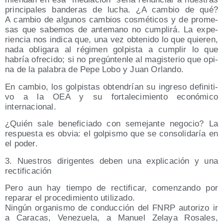
prin­ci­pa­les ban­de­ras de lucha. ¿A cam­bio de qué?
A cam­bio de algu­nos cam­bios cos­mé­ti­cos y de pro­me­
sas que sabe­mos de ante­mano no cum­pli­rá. La expe­
rien­cia nos indi­ca que, una vez obte­ni­do lo que quie­ren,
nada obli­ga­ra al régi­men gol­pis­ta a cum­plir lo que
habría ofre­ci­do; si no pre­gún­ten­le al magis­te­rio que opi­
na de la pala­bra de Pepe Lobo y Juan Orlando.
En cam­bio, los gol­pis­tas obten­drían su ingre­so defi­ni­ti­
vo a la OEA y su for­ta­le­ci­mien­to eco­nó­mi­co
internacional.
¿Quién sale bene­fi­cia­do con seme­jan­te nego­cio? La
res­pues­ta es obvia: el gol­pis­mo que se con­so­li­da­ría en
el poder.
3. Nues­tros diri­gen­tes deben una expli­ca­ción y una
rectificación
Pero aun hay tiem­po de rec­ti­fi­car, comen­zan­do por
repa­rar el pro­ce­di­mien­to utilizado.
Nin­gún orga­nis­mo de con­duc­ción del FNRP auto­ri­zo ir
a Cara­cas, Vene­zue­la, a Manuel Zela­ya Rosa­les,