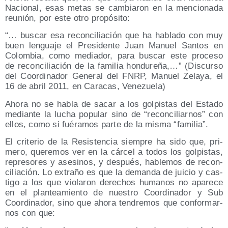
Nacio­nal, esas metas se cam­bia­ron en la men­cio­na­da
reu­nión, por este otro propósito:
“… bus­car esa recon­ci­lia­ción que ha habla­do con muy
buen len­gua­je el Pre­si­den­te Juan Manuel San­tos en
Colom­bia, como media­dor, para bus­car este pro­ce­so
de recon­ci­lia­ción de la fami­lia hon­du­re­ña,…” (Dis­cur­so
del Coor­di­na­dor Gene­ral del FNRP, Manuel Zela­ya, el
16 de abril 2011, en Cara­cas, Venezuela)
Aho­ra no se habla de sacar a los gol­pis­tas del Esta­do
median­te la lucha popu­lar sino de “recon­ci­liar­nos” con
ellos, como si fué­ra­mos par­te de la mis­ma “fami­lia”.
El cri­te­rio de la Resis­ten­cia siem­pre ha sido que, pri­
me­ro, que­re­mos ver en la cár­cel a todos los gol­pis­tas,
repre­so­res y ase­si­nos, y des­pués, hable­mos de recon­
ci­lia­ción. Lo extra­ño es que la deman­da de jui­cio y cas­
ti­go a los que vio­la­ron dere­chos huma­nos no apa­re­ce
en el plan­tea­mien­to de nues­tro Coor­di­na­dor y Sub
Coor­di­na­dor, sino que aho­ra ten­dre­mos que con­for­mar­
nos con que: