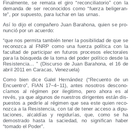
Final­men­te, se rema­ta el giro “recon­ci­lia­to­rio” con la
deman­da de ser reco­no­ci­dos como “fuer­za beli­ge­ran­
te”, por supues­to, para luchar en las urnas.
Así lo dijo el com­pa­ñe­ro Juan Baraho­na, quien se pro­
nun­ció por un acuerdo:
“que nos per­mi­ta tam­bién tener la posi­bi­li­dad de que se
reco­noz­ca al FNRP como una fuer­za polí­ti­ca con la
facul­tad de par­ti­ci­par en futu­ros pro­ce­sos elec­to­ra­les
para la bús­que­da de la toma del poder polí­ti­co des­de la
Resis­ten­cia… ” (Dis­cur­so de Juan Baraho­na, el 16 de
abril 2011 en Cara­cas, Venezuela)
Como bien dice Galel Her­nán­dez (“Recuen­to de un
Encuen­tro”, FIAN 17−4−11), antes noso­tros des­co­no­
cía­mos al régi­men por ile­gi­ti­mo, pero aho­ra es al
revés, ya que algu­nos de nues­tros diri­gen­tes están dis­
pues­tos a pedir­le al régi­men que sea este quien reco­
noz­ca a la Resis­ten­cia, con tal de tener acce­so a dipu­
tacio­nes, alcal­días y regi­du­rías, que, como se ha
demos­tra­do has­ta la sacie­dad, no sig­ni­fi­can haber
“toma­do el Poder”.