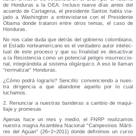
de Hon­du­ras a la OEA. Inclu­so nue­ve días antes del
acuer­do de Car­ta­ge­na, el pre­si­den­te San­tos había via­
ja­do a Washing­ton a entre­vis­tar­se con el Pre­si­den­te
Oba­ma don­de tra­ta­ron entre otros temas, el caso de
Honduras.
No nos cabe duda que detrás del gobierno colom­biano,
el Esta­do nor­te­ame­ri­cano es el ver­da­de­ro autor inte­lec­
tual de este pro­ce­so y que su fina­li­dad es des­ac­ti­var
a la Resis­ten­cia como un poten­cial peli­gro insu­rrec­cio­
nal, inte­grán­do­la al sis­te­ma oli­gár­qui­co. A eso le lla­man
“nor­ma­li­zar” Honduras.
¿Cómo podrá lograr­lo? Sen­ci­llo: con­ven­cien­do a nues­
tra diri­gen­cia a que aban­do­ne aque­llo por lo cual
luchamos.
2. Renun­ciar a nues­tras ban­de­ras a cam­bio de maqui­
lla­je y promesas
Ape­nas hace un mes y medio, el FNRP rea­li­za­mos
nues­tra mag­na Asam­blea Nacio­nal “Cam­pe­si­nos Már­ti­
res del Aguan” (26÷2÷2011) don­de defi­ni­mos un cur­so