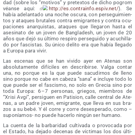
dad (sobre los “moti­vos” y pre­tex­tos de dicho pogrom
véan­se aquí:
http://​es​.con​tra​in​fo​.espiv​.net/
). Se
había ade­lan­ta­do una noche oscu­ra, con per­se­gui­mien­
tos y ata­ques bru­ta­les con­tra emi­gran­tes y con­tra ocu­
pa­cio­nes anar­quis­tas, ata­ques que lle­ga­ron has­ta el
ase­si­na­to de un joven de Ban­gla­desh, un joven de 20
años que dejó su últi­mo res­pi­ro per­se­gui­do y acu­chi­lla­
do por fas­cis­tas. Su úni­co deli­to era que había lle­ga­do
a Euro­pa para vivir.
Las esce­nas que se han vivi­do ayer en Ate­nas son
abso­lu­ta­men­te difí­ci­les en des­cri­bir­se. Val­ga con­tar
una, no por­que es la que pue­de sacu­dir­nos de lleno
sino por­que no cabe en cabe­za “sana” e inclu­ye todo lo
que pue­de ser el fas­cis­mo, no solo en Gre­cia sino por
toda Euro­pa: 6 – 7 per­so­nas, grie­gos, miem­bros de
“Xri­si Avgi”, per­si­guen en Pati­sion, calle cen­tral de Ate­
nas, a un padre joven, emi­gran­te, que lle­va en sus bra­
zos a su bebé. Y él corre y corre deses­pe­ra­do, como –
supo­nía­mos- no pue­de hacer­lo nin­gún ser humano.
La cuen­ta de la bar­ba­ri­dad cul­ti­va­da o pro­vo­ca­da por
el Esta­do, ha deja­do dece­nas de víc­ti­mas los dos últi­