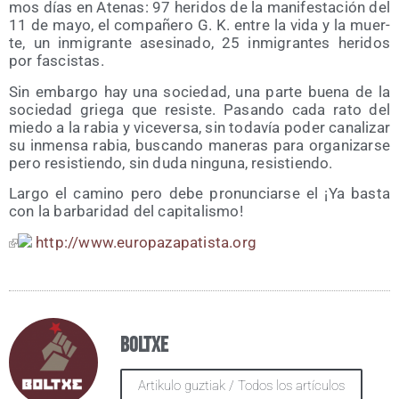
mos días en Ate­nas: 97 heri­dos de la mani­fes­ta­ción del
11 de mayo, el com­pa­ñe­ro G. K. entre la vida y la muer­
te, un inmi­gran­te ase­si­na­do, 25 inmi­gran­tes heri­dos
por fascistas.
Sin embar­go hay una socie­dad, una par­te bue­na de la
socie­dad grie­ga que resis­te. Pasan­do cada rato del
mie­do a la rabia y vice­ver­sa, sin toda­vía poder cana­li­zar
su inmen­sa rabia, bus­can­do mane­ras para orga­ni­zar­se
pero resis­tien­do, sin duda nin­gu­na, resistiendo.
Lar­go el camino pero debe pro­nun­ciar­se el ¡Ya bas­ta
con la bar­ba­ri­dad del capitalismo!
http://​www​.euro​pa​za​pa​tis​ta​.org
Boltxe
Artikulo guztiak / Todos los artículos