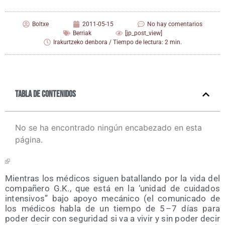
Boltxe
2011-05-15
No hay comentarios
Berriak
[jp_post_view]
Irakurtzeko denbora / Tiempo de lectura: 2 min.
Tabla de contenidos
No se ha encontrado ningún encabezado en esta
página.
Mien­tras los médi­cos siguen bata­llan­do por la vida del
com­pa­ñe­ro G.K., que está en la ‘uni­dad de cui­da­dos
inten­si­vos” bajo apo­yo mecá­ni­co (el comu­ni­ca­do de
los médi­cos habla de un tiem­po de 5 – 7 días para
poder decir con segu­ri­dad si va a vivir y sin poder decir