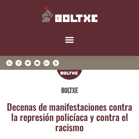
Boltxe
Dece­nas de mani­fes­ta­cio­nes con­tra
la repre­sión poli­cía­ca y con­tra el
racismo