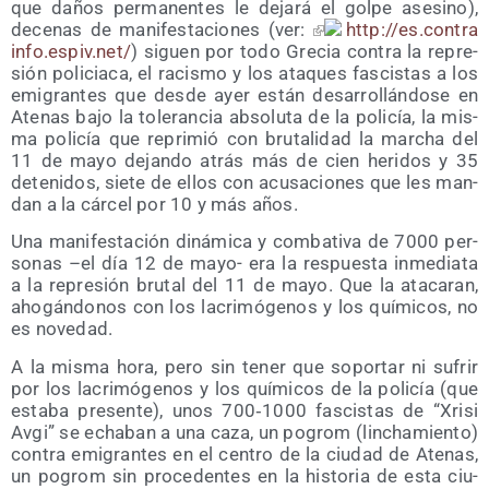
que daños per­ma­nen­tes le deja­rá el gol­pe ase­sino),
dece­nas de mani­fes­ta­cio­nes (ver:
http://​es​.con​tra​
in​fo​.espiv​.net/
) siguen por todo Gre­cia con­tra la repre­
sión poli­cia­ca, el racis­mo y los ata­ques fas­cis­tas a los
emi­gran­tes que des­de ayer están desa­rro­llán­do­se en
Ate­nas bajo la tole­ran­cia abso­lu­ta de la poli­cía, la mis­
ma poli­cía que repri­mió con bru­ta­li­dad la mar­cha del
11 de mayo dejan­do atrás más de cien heri­dos y 35
dete­ni­dos, sie­te de ellos con acu­sa­cio­nes que les man­
dan a la cár­cel por 10 y más años.
Una mani­fes­ta­ción diná­mi­ca y com­ba­ti­va de 7000 per­
so­nas –el día 12 de mayo- era la res­pues­ta inme­dia­ta
a la repre­sión bru­tal del 11 de mayo. Que la ata­ca­ran,
aho­gán­do­nos con los lacri­mó­ge­nos y los quí­mi­cos, no
es novedad.
A la mis­ma hora, pero sin tener que sopor­tar ni sufrir
por los lacri­mó­ge­nos y los quí­mi­cos de la poli­cía (que
esta­ba pre­sen­te), unos 700‑1000 fas­cis­tas de “Xri­si
Avgi” se echa­ban a una caza, un pogrom (lin­cha­mien­to)
con­tra emi­gran­tes en el cen­tro de la ciu­dad de Ate­nas,
un pogrom sin pro­ce­den­tes en la his­to­ria de esta ciu­