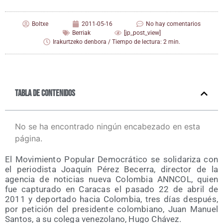
Boltxe
2011-05-16
No hay comentarios
Berriak
[jp_post_view]
Irakurtzeko denbora / Tiempo de lectura: 2 min.
Tabla de contenidos
No se ha encontrado ningún encabezado en esta
página.
El Movi­mien­to Popu­lar Demo­crá­ti­co se soli­da­ri­za con
el perio­dis­ta Joa­quín Pérez Bece­rra, direc­tor de la
agen­cia de noti­cias nue­va Colom­bia ANNCOL, quien
fue cap­tu­ra­do en Cara­cas el pasa­do 22 de abril de
2011 y depor­ta­do hacia Colom­bia, tres días des­pués,
por peti­ción del pre­si­den­te colom­biano, Juan Manuel
San­tos, a su cole­ga vene­zo­lano, Hugo Chávez.