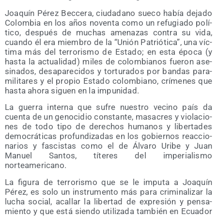
Joa­quín Pérez Bec­ce­ra, ciu­da­dano sue­co había deja­do
Colom­bia en los años noven­ta como un refu­gia­do polí­
ti­co, des­pués de muchas ame­na­zas con­tra su vida,
cuan­do él era miem­bro de la “Unión Patrió­ti­ca”, una víc­
ti­ma más del terro­ris­mo de Esta­do; en esta épo­ca (y
has­ta la actua­li­dad) miles de colom­bia­nos fue­ron ase­
si­na­dos, des­apa­re­ci­dos y tor­tu­ra­dos por ban­das para­
mi­li­ta­res y el pro­pio Esta­do colom­biano, crí­me­nes que
has­ta aho­ra siguen en la impunidad.
La gue­rra inter­na que sufre nues­tro vecino país da
cuen­ta de un geno­ci­dio cons­tan­te, masa­cres y vio­la­cio­
nes de todo tipo de dere­chos huma­nos y liber­ta­des
demo­crá­ti­cas pro­fun­di­za­das en los gobier­nos reac­cio­
na­rios y fas­cis­tas como el de Álva­ro Uri­be y Juan
Manuel San­tos, títe­res del impe­ria­lis­mo
norteamericano.
La figu­ra de terro­ris­mo que se le impu­ta a Joa­quín
Pérez, es solo un ins­tru­men­to más para cri­mi­na­li­zar la
lucha social, aca­llar la liber­tad de expre­sión y pen­sa­
mien­to y que está sien­do uti­li­za­da tam­bién en Ecua­dor