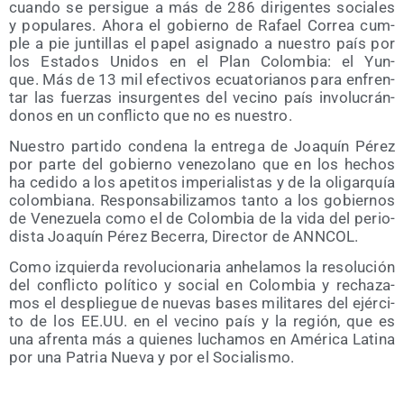
cuan­do se per­si­gue a más de 286 diri­gen­tes socia­les
y popu­la­res. Aho­ra el gobierno de Rafael Correa cum­
ple a pie jun­ti­llas el papel asig­na­do a nues­tro país por
los Esta­dos Uni­dos en el Plan Colom­bia: el Yun­
que. Más de 13 mil efec­ti­vos ecua­to­ria­nos para enfren­
tar las fuer­zas insur­gen­tes del vecino país invo­lu­crán­
do­nos en un con­flic­to que no es nuestro.
Nues­tro par­ti­do con­de­na la entre­ga de Joa­quín Pérez
por par­te del gobierno vene­zo­lano que en los hechos
ha cedi­do a los ape­ti­tos impe­ria­lis­tas y de la oli­gar­quía
colom­bia­na. Res­pon­sa­bi­li­za­mos tan­to a los gobier­nos
de Vene­zue­la como el de Colom­bia de la vida del perio­
dis­ta Joa­quín Pérez Bece­rra, Direc­tor de ANNCOL.
Como izquier­da revo­lu­cio­na­ria anhe­la­mos la reso­lu­ción
del con­flic­to polí­ti­co y social en Colom­bia y recha­za­
mos el des­plie­gue de nue­vas bases mili­ta­res del ejér­ci­
to de los EE.UU. en el vecino país y la región, que es
una afren­ta más a quie­nes lucha­mos en Amé­ri­ca Lati­na
por una Patria Nue­va y por el Socialismo.