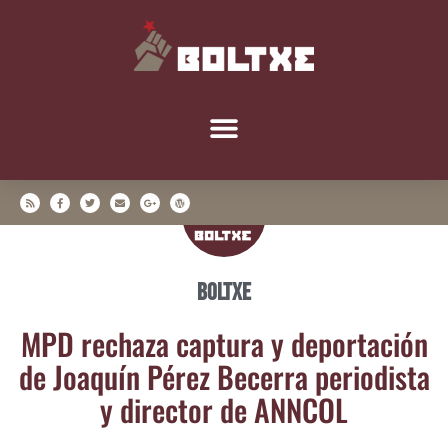
Boltxe
MPD recha­za cap­tu­ra y depor­ta­ción
de Joa­quín Pérez Bece­rra perio­dis­ta
y direc­tor de ANNCOL