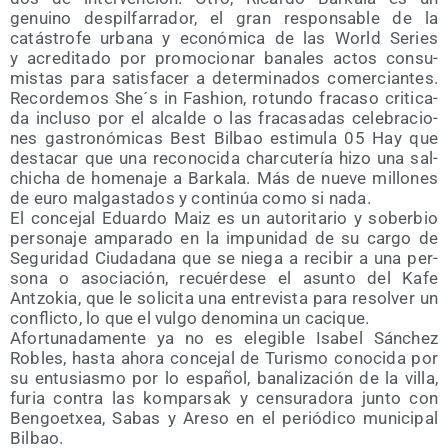
genuino des­pil­fa­rra­dor, el gran res­pon­sa­ble de la
catás­tro­fe urba­na y eco­nó­mi­ca de las World Series
y acre­di­ta­do por pro­mo­cio­nar bana­les actos con­su­
mis­tas para satis­fa­cer a deter­mi­na­dos comer­cian­tes.
Recor­de­mos She´s in Fashion, rotun­do fra­ca­so cri­ti­ca­
da inclu­so por el alcal­de o las fra­ca­sa­das cele­bra­cio­
nes gas­tro­nó­mi­cas Best Bil­bao esti­mu­la 05 Hay que
des­ta­car que una reco­no­ci­da char­cu­te­ría hizo una sal­
chi­cha de home­na­je a Bar­ka­la. Más de nue­ve millo­nes
de euro mal­gas­ta­dos y con­ti­núa como si nada.
El con­ce­jal Eduar­do Maiz es un auto­ri­ta­rio y sober­bio
per­so­na­je ampa­ra­do en la impu­ni­dad de su car­go de
Segu­ri­dad Ciu­da­da­na que se nie­ga a reci­bir a una per­
so­na o aso­cia­ción, recuér­de­se el asun­to del Kafe
Antzo­kia, que le soli­ci­ta una entre­vis­ta para resol­ver un
con­flic­to, lo que el vul­go deno­mi­na un cacique.
Afor­tu­na­da­men­te ya no es ele­gi­ble Isa­bel Sán­chez
Robles, has­ta aho­ra con­ce­jal de Turis­mo cono­ci­da por
su entu­sias­mo por lo espa­ñol, bana­li­za­ción de la villa,
furia con­tra las kom­par­sak y cen­su­ra­do­ra jun­to con
Ben­goetxea, Sabas y Are­so en el perió­di­co muni­ci­pal
Bilbao.