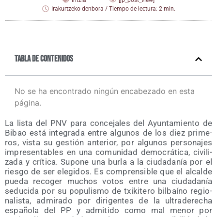
Iritzia
[jp_post_view]
Irakurtzeko denbora / Tiempo de lectura: 2 min.
Tabla de contenidos
No se ha encontrado ningún encabezado en esta
página.
La lis­ta del PNV para con­ce­ja­les del Ayun­ta­mien­to de
Bibao está inte­gra­da entre algu­nos de los diez pri­me­
ros, vis­ta su ges­tión ante­rior, por algu­nos per­so­na­jes
impre­sen­ta­bles en una comu­ni­dad demo­crá­ti­ca, civi­li­
za­da y crí­ti­ca. Supo­ne una bur­la a la ciu­da­da­nía por el
ries­go de ser ele­gi­dos. Es com­pren­si­ble que el alcal­de
pue­da reco­ger muchos votos entre una ciu­da­da­nía
sedu­ci­da por su popu­lis­mo de txi­ki­te­ro bil­baíno regio­
na­lis­ta, admi­ra­do por diri­gen­tes de la ultra­de­re­cha
espa­ño­la del PP y admi­ti­do como mal menor por