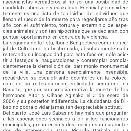
nacio­na­lis­tas ver­da­de­ros al no ver una posi­bi­li­dad de
can­di­da­to aber­tza­le y eus­kal­dun. Esen­cial y coin­ci­den­
te­men­te es una lis­ta de tau­ri­ci­das, de indi­vi­duos que
lle­nan el rue­do de la muer­te para rego­ci­jar­se año tras
año con el sufri­mien­to, tor­tu­ra y exter­mi­nio de espe­
cies ani­ma­les y son tan hipó­cri­tas que se decla­ran, con
pun­tual opor­tu­nis­mo, en con­tra de la violencia.
La segun­da de la lis­ta, Ibo­ne Ben­goetxea como con­ce­
jal de Cul­tu­ra no ha hecho nada, abso­lu­ta­men­te nada
reite­ran­do su inca­pa­ci­dad para esta fun­ción, sólo asis­
tir a fes­te­jos e inau­gu­ra­cio­nes y con­tem­plar com­pla­
cien­te­men­te la demo­li­ción del patri­mo­nio monu­men­tal
de la villa. Una per­so­na esen­cial­men­te insen­si­ble,
recuér­de­se su esca­lo­frian­te desin­te­rés en la colo­ca­
ción de un reite­ra­da­men­te soli­ci­ta­do semá­fo­ro, en
Basur­tu, que por su caren­cia moti­vó la muer­te de los
her­ma­nos Aitor y Oiha­ne Agi­na­ko el 3 de enero de
2006 y su pos­te­rior indi­fe­ren­cia. La ciu­da­da­nía de Bil­
bao no podrá olvi­dar jamás tan des­pre­cia­ble actitud.
Del cuar­to, José Luis Sabas no hay más que pre­gun­tar
a las aso­cia­cio­nes veci­na­les u oír a los fun­cio­na­rios
muni­ci­pa­les, pre­po­ten­cia y des­truc­ción son sus méto­
dos de inter­ven­ción. Otro, Ricar­do Bar­ka­la es un