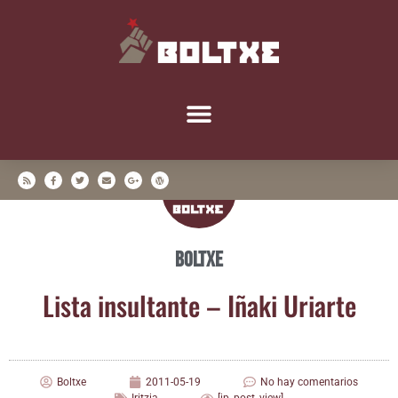
Boltxe
Lis­ta insul­tan­te – Iña­ki Uriarte
Boltxe
2011-05-19
No hay comentarios