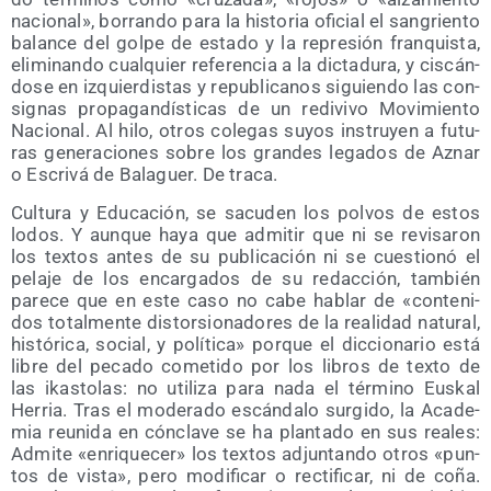
nacio­nal», borran­do para la his­to­ria ofi­cial el san­grien­to
balan­ce del gol­pe de esta­do y la repre­sión fran­quis­ta,
eli­mi­nan­do cual­quier refe­ren­cia a la dic­ta­du­ra, y cis­cán­
do­se en izquier­dis­tas y repu­bli­ca­nos siguien­do las con­
sig­nas pro­pa­gan­dís­ti­cas de un redi­vi­vo Movi­mien­to
Nacio­nal. Al hilo, otros cole­gas suyos ins­tru­yen a futu­
ras gene­ra­cio­nes sobre los gran­des lega­dos de Aznar
o Escri­vá de Bala­guer. De traca.
Cul­tu­ra y Edu­ca­ción, se sacu­den los pol­vos de estos
lodos. Y aun­que haya que admi­tir que ni se revi­sa­ron
los tex­tos antes de su publi­ca­ción ni se cues­tio­nó el
pela­je de los encar­ga­dos de su redac­ción, tam­bién
pare­ce que en este caso no cabe hablar de «con­te­ni­
dos total­men­te dis­tor­sio­na­do­res de la reali­dad natu­ral,
his­tó­ri­ca, social, y polí­ti­ca» por­que el dic­cio­na­rio está
libre del peca­do come­ti­do por los libros de tex­to de
las ikas­to­las: no uti­li­za para nada el tér­mino Eus­kal
Herria. Tras el mode­ra­do escán­da­lo sur­gi­do, la Aca­de­
mia reu­ni­da en cón­cla­ve se ha plan­ta­do en sus reales:
Admi­te «enri­que­cer» los tex­tos adjun­tan­do otros «pun­
tos de vis­ta», pero modi­fi­car o rec­ti­fi­car, ni de coña.