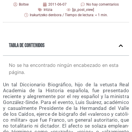
Boltxe
2011-06-07
No hay comentarios
Iritzia
[jp_post_view]
Irakurtzeko denbora / Tiempo de lectura: < 1 min.
Tabla de contenidos
No se ha encontrado ningún encabezado en esta
página.
Un tal Dic­cio­na­rio Bio­grá­fi­co, hijo de la vetus­ta Real
Aca­de­mia de la His­to­ria espa­ño­la, fue pre­sen­ta­do
recien­te y ale­gre­men­te por el rey espa­ñol y la minis­tra
Gon­zá­lez-Sin­de. Para el even­to, Luis Suá­rez, aca­dé­mi­co
y casual­men­te Pre­si­den­te de la Her­man­dad del Valle
de los Caí­dos, ejer­ce de bió­gra­fo del «vale­ro­so y cató­li­
co mili­tar» que fue Fran­co, un gene­ral auto­ri­ta­rio, que
no tota­li­ta­rio ni dic­ta­dor. El afec­to se sola­za emplean­
do tér­mi­nos como «cru­za­da», «rojos» o «alza­mien­to