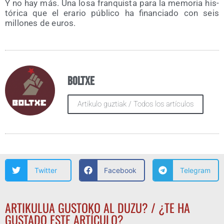
Y no hay más. Una losa fran­quis­ta para la memo­ria his­
tó­ri­ca que el era­rio públi­co ha finan­cia­do con seis
millo­nes de euros.
Boltxe
Artikulo guztiak / Todos los artículos
Twitter
Facebook
Telegram
ARTIKULUA GUSTOKO AL DUZU? / ¿TE HA
GUSTADO ESTE ARTÍCULO?