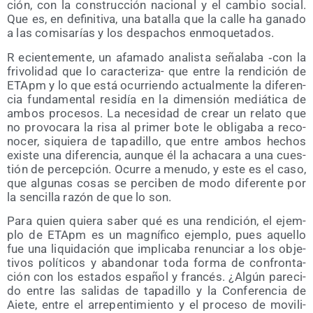
ción, con la cons­truc­ción nacio­nal y el cam­bio social.
Que es, en defi­ni­ti­va, una bata­lla que la calle ha gana­do
a las comi­sa­rías y los des­pa­chos enmoquetados.
R ecien­te­men­te, un afa­ma­do ana­lis­ta seña­la­ba ‑con la
fri­vo­li­dad que lo carac­te­ri­za- que entre la ren­di­ción de
ETApm y lo que está ocu­rrien­do actual­men­te la dife­ren­
cia fun­da­men­tal resi­día en la dimen­sión mediá­ti­ca de
ambos pro­ce­sos. La nece­si­dad de crear un rela­to que
no pro­vo­ca­ra la risa al pri­mer bote le obli­ga­ba a reco­
no­cer, siquie­ra de tapa­di­llo, que entre ambos hechos
exis­te una dife­ren­cia, aun­que él la acha­ca­ra a una cues­
tión de per­cep­ción. Ocu­rre a menu­do, y este es el caso,
que algu­nas cosas se per­ci­ben de modo dife­ren­te por
la sen­ci­lla razón de que lo son.
Para quien quie­ra saber qué es una ren­di­ción, el ejem­
plo de ETApm es un mag­ní­fi­co ejem­plo, pues aque­llo
fue una liqui­da­ción que impli­ca­ba renun­ciar a los obje­
ti­vos polí­ti­cos y aban­do­nar toda for­ma de con­fron­ta­
ción con los esta­dos espa­ñol y fran­cés. ¿Algún pare­ci­
do entre las sali­das de tapa­di­llo y la Con­fe­ren­cia de
Aie­te, entre el arre­pen­ti­mien­to y el pro­ce­so de movi­li­