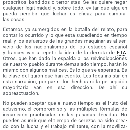
pros­cri­tos, ban­di­dos o terro­ris­tas. Se les quie­re negar
cual­quier legi­ti­mi­dad y, sobre todo, evi­tar que alguien
pue­da per­ci­bir que luchar es efi­caz para cam­biar
las cosas.
Esta­mos ya sumer­gi­dos en la bata­lla del rela­to, para
con­tar lo ocu­rri­do y lo que está suce­dien­do en tiem­po
real, y los esfuer­zos de las gran­des maqui­na­rias al ser­
vi­cio de los nacio­na­lis­mos de los esta­dos espa­ñol
y fran­cés van a repe­tir la idea de la derro­ta de
ETA
.
Otros, que han dado la espal­da a las rei­vin­di­ca­cio­nes
de nues­tro pue­blo duran­te dema­sia­do tiem­po, harán lo
mis­mo con algu­nos mati­ces. Es lo que se espe­ra­ba. Es
la cla­ve del guión que han escri­to. Les toca insis­tir en
esta narra­ción, por­que ni los hechos ni la per­cep­ción
mayo­ri­ta­ria van en esa direc­ción. De ahí su
sobreactuación.
No pue­den acep­tar que el nue­vo tiem­po es el fru­to del
acti­vis­mo, el com­pro­mi­so y las múl­ti­ples fór­mu­las de
insu­mi­sión prac­ti­ca­das en las pasa­das déca­das. No
pue­den asu­mir que el tiem­po de cere­zas ha sido crea­
do con la lucha y el tra­ba­jo mili­tan­te, con la movi­li­za­