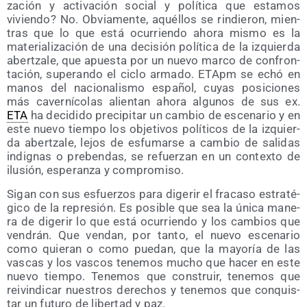
za­ción y acti­va­ción social y polí­ti­ca que esta­mos
vivien­do? No. Obvia­men­te, aqué­llos se rin­die­ron, mien­
tras que lo que está ocu­rrien­do aho­ra mis­mo es la
mate­ria­li­za­ción de una deci­sión polí­ti­ca de la izquier­da
aber­tza­le, que apues­ta por un nue­vo mar­co de con­fron­
ta­ción, superan­do el ciclo arma­do. ETApm se echó en
manos del nacio­na­lis­mo espa­ñol, cuyas posi­cio­nes
más caver­ní­co­las alien­tan aho­ra algu­nos de sus ex.
ETA
ha deci­di­do pre­ci­pi­tar un cam­bio de esce­na­rio y en
este nue­vo tiem­po los obje­ti­vos polí­ti­cos de la izquier­
da aber­tza­le, lejos de esfu­mar­se a cam­bio de sali­das
indig­nas o pre­ben­das, se refuer­zan en un con­tex­to de
ilu­sión, espe­ran­za y compromiso.
Sigan con sus esfuer­zos para dige­rir el fra­ca­so estra­té­
gi­co de la repre­sión. Es posi­ble que sea la úni­ca mane­
ra de dige­rir lo que está ocu­rrien­do y los cam­bios que
ven­drán. Que ven­dan, por tan­to, el nue­vo esce­na­rio
como quie­ran o como pue­dan, que la mayo­ría de las
vas­cas y los vas­cos tene­mos mucho que hacer en este
nue­vo tiem­po. Tene­mos que cons­truir, tene­mos que
rei­vin­di­car nues­tros dere­chos y tene­mos que con­quis­
tar un futu­ro de liber­tad y paz.