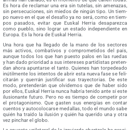
Es hora de recla­mar una era sin tute­las, sin ame­na­zas,
sin per­se­cu­cio­nes, sin mie­dos de nin­gún tipo. Un tiem­
po nue­vo en el que el desa­fío ya no será, como en tiem­
pos pasa­dos, evi­tar que Eus­kal Herria des­apa­rez­ca
como pue­blo, sino lograr un esta­do inde­pen­dien­te en
Euro­pa. Es la hora de Eus­kal Herria.
Una hora que ha lle­ga­do de la mano de los sec­to­res
más acti­vos, com­ba­ti­vos y com­pro­me­ti­dos del país,
aun­que todos los que han pues­to palos en las rue­das
y han dado prio­ri­dad a sus intere­ses par­ti­dis­tas pre­ten­
dan aho­ra apun­tar­se el tan­to. Quie­nes han tor­pe­dea­do
inú­til­men­te los inten­tos de abrir esta nue­va fase se feli­
ci­ta­rán y que­rrán jus­ti­fi­car sus tra­yec­to­rias. De este
modo, pre­ten­de­rán que olvi­de­mos que de haber sido
por ellos, Eus­kal Herria nun­ca habría teni­do ante sí este
ilu­sio­nan­te futu­ro. Pero no es tiem­po de com­pe­tir por
el pro­ta­go­nis­mo. Que gas­ten sus ener­gías en con­tar
cuen­tos y auto­co­lo­car­se meda­llas, todo el mun­do sabe
quién ha traí­do la ilu­sión y quién ha que­ri­do una y otra
vez pin­char el globo.