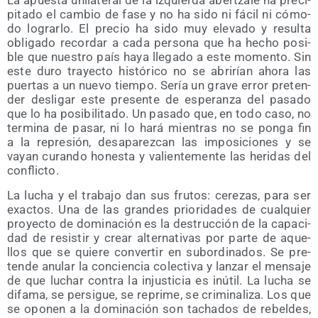
La apues­ta uni­la­te­ral de la izquier­da aber­tza­le ha pre­ci­
pi­ta­do el cam­bio de fase y no ha sido ni fácil ni cómo­
do lograr­lo. El pre­cio ha sido muy ele­va­do y resul­ta
obli­ga­do recor­dar a cada per­so­na que ha hecho posi­
ble que nues­tro país haya lle­ga­do a este momen­to. Sin
este duro tra­yec­to his­tó­ri­co no se abri­rían aho­ra las
puer­tas a un nue­vo tiem­po. Sería un gra­ve error pre­ten­
der des­li­gar este pre­sen­te de espe­ran­za del pasa­do
que lo ha posi­bi­li­ta­do. Un pasa­do que, en todo caso, no
ter­mi­na de pasar, ni lo hará mien­tras no se pon­ga fin
a la repre­sión, des­apa­rez­can las impo­si­cio­nes y se
vayan curan­do hones­ta y valien­te­men­te las heri­das del
conflicto.
La lucha y el tra­ba­jo dan sus fru­tos: cere­zas, para ser
exac­tos. Una de las gran­des prio­ri­da­des de cual­quier
pro­yec­to de domi­na­ción es la des­truc­ción de la capa­ci­
dad de resis­tir y crear alter­na­ti­vas por par­te de aque­
llos que se quie­re con­ver­tir en subor­di­na­dos. Se pre­
ten­de anu­lar la con­cien­cia colec­ti­va y lan­zar el men­sa­je
de que luchar con­tra la injus­ti­cia es inú­til. La lucha se
difa­ma, se per­si­gue, se repri­me, se cri­mi­na­li­za. Los que
se opo­nen a la domi­na­ción son tacha­dos de rebel­des,