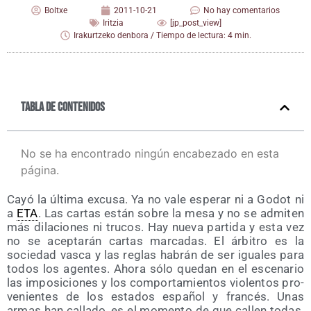
Boltxe
2011-10-21
No hay comentarios
Iritzia
[jp_post_view]
Irakurtzeko denbora / Tiempo de lectura: 4 min.
Tabla de contenidos
No se ha encontrado ningún encabezado en esta
página.
Cayó la últi­ma excu­sa. Ya no vale espe­rar ni a Godot ni
a
ETA
. Las car­tas están sobre la mesa y no se admi­ten
más dila­cio­nes ni tru­cos. Hay nue­va par­ti­da y esta vez
no se acep­ta­rán car­tas mar­ca­das. El árbi­tro es la
socie­dad vas­ca y las reglas habrán de ser igua­les para
todos los agen­tes. Aho­ra sólo que­dan en el esce­na­rio
las impo­si­cio­nes y los com­por­ta­mien­tos vio­len­tos pro­
ve­nien­tes de los esta­dos espa­ñol y fran­cés. Unas
armas han calla­do, es el momen­to de que callen todas.