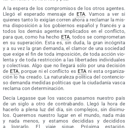
A la espe­ra de los com­pro­mi­sos de los otros agen­tes.
Lle­gó el espe­ra­do men­sa­je de
ETA
. Vamos a ver si
quie­nes tan­to lo exi­gían corren aho­ra a recla­mar la mis­
ma dis­po­si­ción a los gobier­nos espa­ñol y fran­cés y a
todos los demás agen­tes impli­ca­dos en el con­flic­to,
para que, como ha hecho
ETA
, todos se com­pro­me­tan
en su supera­ción. Esta es, sin duda, la gran incóg­ni­ta
y a su vez la gran deman­da, el cla­mor de una socie­dad
que exi­ge el fin de toda impo­si­ción, de toda acción vio­
len­ta y de toda res­tric­ción a las liber­ta­des indi­vi­dua­les
y colec­ti­vas. Algo que no lle­ga­rá sólo por una deci­sión
de
ETA
, por­que ni el con­flic­to es
ETA
ni esta orga­ni­za­
ción lo ha crea­do. La natu­ra­le­za polí­ti­ca del con­ten­cio­
so deman­da medi­das polí­ti­cas que la ciu­da­da­nía vas­ca
recla­ma con determinación.
Decía Legas­se que los vas­cos pasa­mos nues­tro país
de un siglo a otro de con­tra­ban­do. Lle­gó la hora de
hacer­lo a ple­na luz del día, sin com­ple­jos, sin disi­mu­
los. Que­re­mos nues­tro lugar en el mun­do, nada más
y nada menos, y esta­mos deci­di­das y deci­di­dos
a lograr­lo. El via­je sigue. Pró­xi­ma esta­ción,