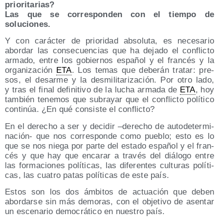
prioritarias?
Las que se corres­pon­den con el tiem­po de
soluciones.
Y con carác­ter de prio­ri­dad abso­lu­ta, es nece­sa­rio
abor­dar las con­se­cuen­cias que ha deja­do el con­flic­to
arma­do, entre los gobier­nos espa­ñol y el fran­cés y la
orga­ni­za­ción
ETA
. Los temas que debe­rán tra­tar: pre­
sos, el desar­me y la des­mi­li­ta­ri­za­ción. Por otro lado,
y tras el final defi­ni­ti­vo de la lucha arma­da de
ETA
, hoy
tam­bién tene­mos que sub­ra­yar que el con­flic­to polí­ti­co
con­ti­núa. ¿En qué con­sis­te el conflicto?
En el dere­cho a ser y deci­dir –dere­cho de auto­de­ter­mi­
na­ción- que nos corres­pon­de como pue­blo; esto es lo
que se nos nie­ga por par­te del esta­do espa­ñol y el fran­
cés y que hay que enca­rar a tra­vés del diá­lo­go entre
las for­ma­cio­nes polí­ti­cas, las dife­ren­tes cul­tu­ras polí­ti­
cas, las cua­tro patas polí­ti­cas de este país.
Estos son los dos ámbi­tos de actua­ción que deben
abor­dar­se sin más demo­ras, con el obje­ti­vo de asen­tar
un esce­na­rio demo­crá­ti­co en nues­tro país.