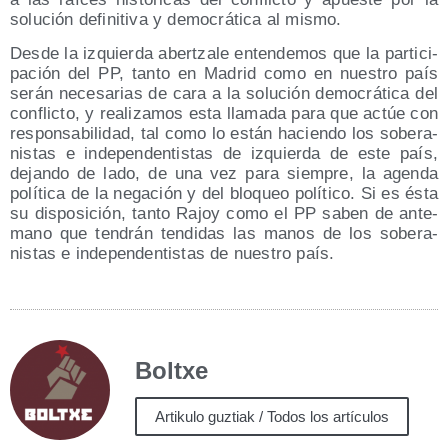
solu­ción defi­ni­ti­va y demo­crá­ti­ca al mismo.
Des­de la izquier­da aber­tza­le enten­de­mos que la par­ti­ci­
pa­ción del PP, tan­to en Madrid como en nues­tro país
serán nece­sa­rias de cara a la solu­ción demo­crá­ti­ca del
con­flic­to, y rea­li­za­mos esta lla­ma­da para que actúe con
res­pon­sa­bi­li­dad, tal como lo están hacien­do los sobe­ra­
nis­tas e inde­pen­den­tis­tas de izquier­da de este país,
dejan­do de lado, de una vez para siem­pre, la agen­da
polí­ti­ca de la nega­ción y del blo­queo polí­ti­co. Si es ésta
su dis­po­si­ción, tan­to Rajoy como el PP saben de ante­
mano que ten­drán ten­di­das las manos de los sobe­ra­
nis­tas e inde­pen­den­tis­tas de nues­tro país.
Boltxe
Artikulo guztiak / Todos los artículos