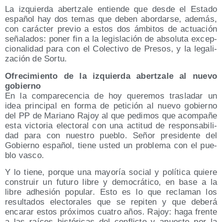
La izquier­da aber­tza­le entien­de que des­de el Esta­do
espa­ñol hay dos temas que deben abor­dar­se, ade­más,
con carác­ter pre­vio a estos dos ámbi­tos de actua­ción
seña­la­dos: poner fin a la legis­la­ción de abso­lu­ta excep­
cio­na­li­dad para con el Colec­ti­vo de Pre­sos, y la lega­li­
za­ción de Sortu.
Ofre­ci­mien­to de la izquier­da aber­tza­le al nue­vo
gobierno
En la com­pa­re­cen­cia de hoy que­re­mos tras­la­dar un
idea prin­ci­pal en for­ma de peti­ción al nue­vo gobierno
del PP de Mariano Rajoy al que pedi­mos que acom­pa­ñe
esta vic­to­ria elec­to­ral con una acti­tud de res­pon­sa­bi­li­
dad para con nues­tro pue­blo. Señor pre­si­den­te del
Gobierno espa­ñol, tie­ne usted un pro­ble­ma con el pue­
blo vasco.
Y lo tie­ne, por­que una mayo­ría social y polí­ti­ca quie­re
cons­truir un futu­ro libre y demo­crá­ti­co, en base a la
libre adhe­sión popu­lar. Esto es lo que recla­man los
resul­ta­dos elec­to­ra­les que se repi­ten y que debe­rá
enca­rar estos pró­xi­mos cua­tro años. Rajoy: haga fren­te
a las raí­ces his­tó­ri­cas del con­flic­to y apues­te por la