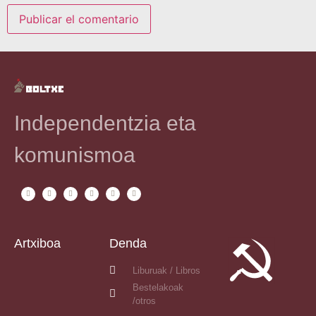
Independentzia eta
komunismoa
Artxiboa
Denda
Liburuak / Libros
Bestelakoak
/otros