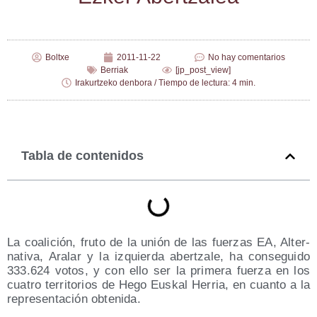
Boltxe
2011-11-22
No hay comentarios
Berriak
[jp_post_view]
Irakurtzeko denbora / Tiempo de lectura: 4 min.
Tabla de contenidos
La coa­li­ción, fru­to de la unión de las fuer­zas EA, Alter­
na­ti­va, Ara­lar y la izquier­da aber­tza­le, ha con­se­gui­do
333.624 votos, y con ello ser la pri­me­ra fuer­za en los
cua­tro terri­to­rios de Hego Eus­kal Herria, en cuan­to a la
repre­sen­ta­ción obtenida.