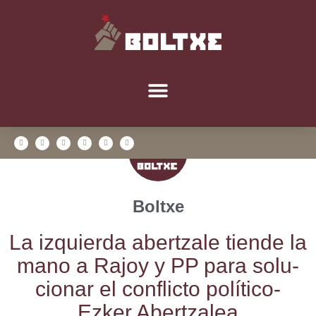
Boltxe
La izquier­da aber­tza­le tien­de la
mano a Rajoy y PP para solu­
cio­nar el con­flic­to polí­ti­co-
Ezker Abertzalea