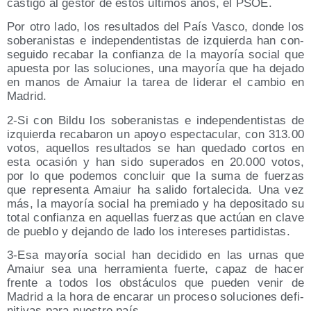
cas­ti­go al ges­tor de estos últi­mos años, el PSOE.
Por otro lado, los resul­ta­dos del País Vas­co, don­de los
sobe­ra­nis­tas e inde­pen­den­tis­tas de izquier­da han con­
se­gui­do reca­bar la con­fian­za de la mayo­ría social que
apues­ta por las solu­cio­nes, una mayo­ría que ha deja­do
en manos de Amaiur la tarea de lide­rar el cam­bio en
Madrid.
2‑Si con Bil­du los sobe­ra­nis­tas e inde­pen­den­tis­tas de
izquier­da reca­ba­ron un apo­yo espec­ta­cu­lar, con 313.00
votos, aque­llos resul­ta­dos se han que­da­do cor­tos en
esta oca­sión y han sido supe­ra­dos en 20.000 votos,
por lo que pode­mos con­cluir que la suma de fuer­zas
que repre­sen­ta Amaiur ha sali­do for­ta­le­ci­da. Una vez
más, la mayo­ría social ha pre­mia­do y ha depo­si­ta­do su
total con­fian­za en aque­llas fuer­zas que actúan en cla­ve
de pue­blo y dejan­do de lado los intere­ses partidistas.
3‑Esa mayo­ría social han deci­di­do en las urnas que
Amaiur sea una herra­mien­ta fuer­te, capaz de hacer
fren­te a todos los obs­tácu­los que pue­den venir de
Madrid a la hora de enca­rar un pro­ce­so solu­cio­nes defi­
ni­ti­vas para nues­tro país.