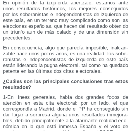
En opi­nión de la izquier­da aber­tza­le, esta­mos ante
unos resul­ta­dos his­tó­ri­cos, los mejo­res con­se­gui­dos
por los sobe­ra­nis­tas e inde­pen­den­tis­tas de izquier­da de
este país, en un terreno muy com­pli­ca­do como son las
elec­cio­nes espa­ño­las, que hacen del resul­ta­do obte­ni­do
un triun­fo aun de más cala­do y de una dimen­sión sin
precedentes.
En con­se­cuen­cia, algo que pare­cía impo­si­ble, inal­can­
za­ble hace unos pocos años, es una reali­dad: los sobe­
ra­nis­tas e inde­pen­den­tis­tas de izquier­da de este país
están lide­ran­do la pug­na elec­to­ral, tal como ha que­da­do
paten­te en las últi­mas dos citas electorales.
¿Cuá­les son las prin­ci­pa­les con­clu­sio­nes tras estos
resultados?
1‑En líneas gene­ra­les, había dos gran­des focos de
aten­ción en esta cita elec­to­ral: por un lado, el que
corres­pon­día a Madrid, don­de el PP ha con­se­gui­do sin
dar lugar a sor­pre­sa algu­na unos resul­ta­dos inme­jo­ra­
bles, debi­do prin­ci­pal­men­te a la alar­man­te reali­dad eco­
nó­mi­ca en la que está inmer­sa Espa­ña y el voto de