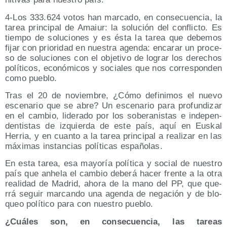
4‑Los 333.624 votos han mar­ca­do, en con­se­cuen­cia, la
tarea prin­ci­pal de Amaiur: la solu­ción del con­flic­to. Es
tiem­po de solu­cio­nes y es ésta la tarea que debe­mos
fijar con prio­ri­dad en nues­tra agen­da: enca­rar un pro­ce­
so de solu­cio­nes con el obje­ti­vo de lograr los dere­chos
polí­ti­cos, eco­nó­mi­cos y socia­les que nos corres­pon­den
como pueblo.
Tras el 20 de noviem­bre, ¿Cómo defi­ni­mos el nue­vo
esce­na­rio que se abre? Un esce­na­rio para pro­fun­di­zar
en el cam­bio, lide­ra­do por los sobe­ra­nis­tas e inde­pen­
den­tis­tas de izquier­da de este país, aquí en Eus­kal
Herria, y en cuan­to a la tarea prin­ci­pal a rea­li­zar en las
máxi­mas ins­tan­cias polí­ti­cas españolas.
En esta tarea, esa mayo­ría polí­ti­ca y social de nues­tro
país que anhe­la el cam­bio debe­rá hacer fren­te a la otra
reali­dad de Madrid, aho­ra de la mano del PP, que que­
rrá seguir mar­can­do una agen­da de nega­ción y de blo­
queo polí­ti­co para con nues­tro pueblo.
¿Cuá­les son, en con­se­cuen­cia, las tareas