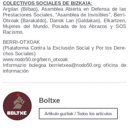
COLECTIVOS SOCIALES DE BIZKAIA:
Argi­lan (Bil­bao), Asam­blea Abier­ta en Defen­sa de las
Pres­ta­cio­nes Socia­les, “Asam­blea de Invi­si­bles”, Berri-
Otxoak (Bara­kal­do), Danok Lan (Gal­da­kao), Elkar­tzen,
Muje­res del Mun­do, Posa­da de los Abra­zos y SOS
Racismo.
BERRI-OTXOAK
(Pla­ta­for­ma Con­tra la Exclu­sión Social y Por los Dere­
chos Sociales)
www​.nodo50​.org/​b​e​r​r​i​_​o​t​x​oak
Infor­ma­zio bule­goa berrietxea@​nodo50.​org ofi­ci­na de
información
Boltxe
Artikulo guztiak / Todos los artículos