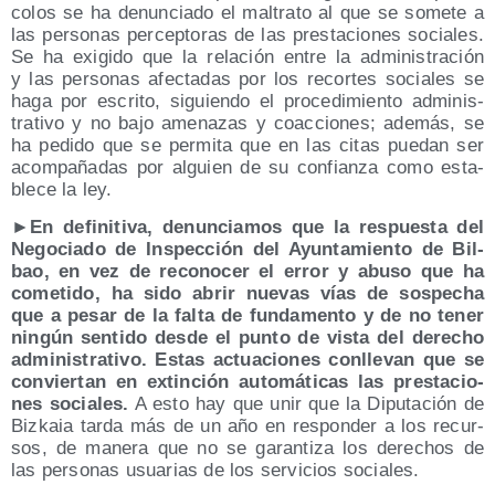
co­los se ha denun­cia­do el mal­tra­to al que se some­te a
las per­so­nas per­cep­to­ras de las pres­ta­cio­nes socia­les.
Se ha exi­gi­do que la rela­ción entre la admi­nis­tra­ción
y las per­so­nas afec­ta­das por los recor­tes socia­les se
haga por escri­to, siguien­do el pro­ce­di­mien­to admi­nis­
tra­ti­vo y no bajo ame­na­zas y coac­cio­nes; ade­más, se
ha pedi­do que se per­mi­ta que en las citas pue­dan ser
acom­pa­ña­das por alguien de su con­fian­za como esta­
ble­ce la ley.
►En defi­ni­ti­va, denun­cia­mos que la res­pues­ta del
Nego­cia­do de Ins­pec­ción del Ayun­ta­mien­to de Bil­
bao, en vez de reco­no­cer el error y abu­so que ha
come­ti­do, ha sido abrir nue­vas vías de sos­pe­cha
que a pesar de la fal­ta de fun­da­men­to y de no tener
nin­gún sen­ti­do des­de el pun­to de vis­ta del dere­cho
admi­nis­tra­ti­vo. Estas actua­cio­nes con­lle­van que se
con­vier­tan en extin­ción auto­má­ti­cas las pres­ta­cio­
nes socia­les.
A esto hay que unir que la Dipu­tación de
Biz­kaia tar­da más de un año en res­pon­der a los recur­
sos, de mane­ra que no se garan­ti­za los dere­chos de
las per­so­nas usua­rias de los ser­vi­cios sociales.