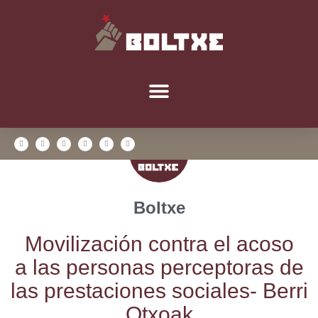
Boltxe
Movi­li­za­ción con­tra el aco­so
a las per­so­nas per­cep­to­ras de
las pres­ta­cio­nes socia­les- Berri
Otxoak