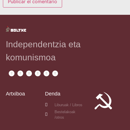
Independentzia eta
komunismoa
Artxiboa
Denda
Liburuak / Libros
Bestelakoak
/otros