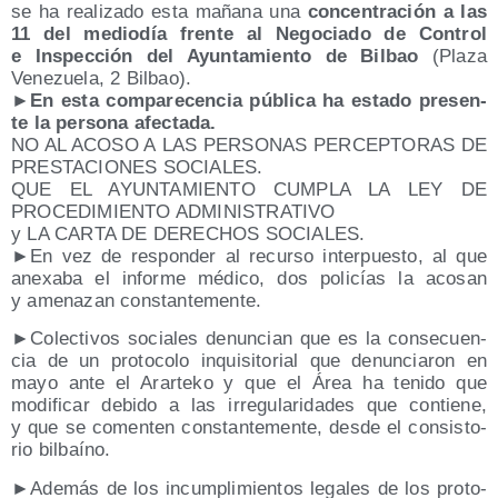
se ha rea­li­za­do esta maña­na una
con­cen­tra­ción a las
11 del medio­día fren­te al Nego­cia­do de Con­trol
e Ins­pec­ción del Ayun­ta­mien­to de Bil­bao
(Pla­za
Vene­zue­la, 2 Bilbao).
►En esta com­pa­re­cen­cia públi­ca ha esta­do pre­sen­
te la per­so­na afectada.
NO AL ACOSO A LAS PERSONAS PERCEPTORAS DE
PRESTACIONES SOCIALES.
QUE EL AYUNTAMIENTO CUMPLA LA LEY DE
PROCEDIMIENTO ADMINISTRATIVO
y LA CARTA DE DERECHOS SOCIALES.
►
En vez de res­pon­der al recur­so inter­pues­to, al que
ane­xa­ba el infor­me médi­co, dos poli­cías la aco­san
y ame­na­zan constantemente.
►
Colec­ti­vos socia­les denun­cian que es la con­se­cuen­
cia de un pro­to­co­lo inqui­si­to­rial que denun­cia­ron en
mayo ante el Arar­te­ko y que el Área ha teni­do que
modi­fi­car debi­do a las irre­gu­la­ri­da­des que con­tie­ne,
y que se comen­ten cons­tan­te­men­te, des­de el con­sis­to­
rio bilbaíno.
►
Ade­más de los incum­pli­mien­tos lega­les de los pro­to­