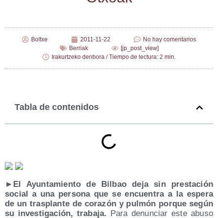
Boltxe
2011-11-22
No hay comentarios
Berriak
[jp_post_view]
Irakurtzeko denbora / Tiempo de lectura: 2 min.
Tabla de contenidos
►El Ayun­ta­mien­to de Bil­bao deja sin pres­ta­ción
social a una per­so­na que se encuen­tra a la espe­ra
de un tras­plan­te de cora­zón y pul­món por­que según
su inves­ti­ga­ción, tra­ba­ja.
Para denun­ciar este abu­so