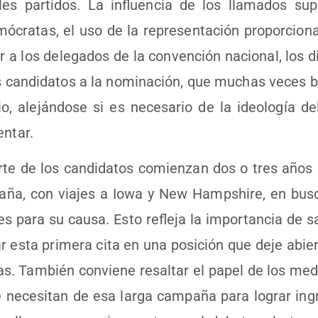
a­les par­ti­dos. La influen­cia de los lla­ma­dos sup
ó­cra­tas, el uso de la repre­sen­ta­ción pro­por­cio­n
r a los dele­ga­dos de la con­ven­ción nacio­nal, los di
s can­di­da­tos a la nomi­na­ción, que muchas veces b
io, ale­ján­do­se si es nece­sa­rio de la ideo­lo­gía de
entar.
te de los can­di­da­tos comien­zan dos o tres años
­ña, con via­jes a Iowa y New Ham­pshi­re, en bus­c
es para su cau­sa. Esto refle­ja la impor­tan­cia de sa
ar esta pri­me­ra cita en una posi­ción que deje abier
u­ras. Tam­bién con­vie­ne resal­tar el papel de los m
e nece­si­tan de esa lar­ga cam­pa­ña para lograr ingr