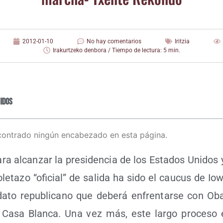
2012-01-10
No hay comentarios
Iritzia
Irakurtzeko denbora / Tiempo de lectura: 5 min.
idos
contrado ningún encabezado en esta página.
para alcan­zar la pre­si­den­cia de los Esta­dos Uni­do
to­le­ta­zo “ofi­cial” de sali­da ha sido el cau­cus de 
­da­to repu­bli­cano que debe­rá enfren­tar­se con Ob
 Casa Blan­ca. Una vez más, este lar­go pro­ce­so e