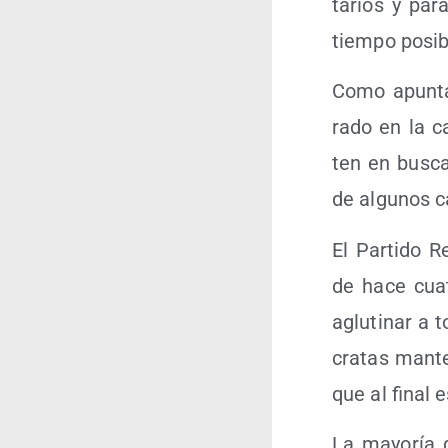
ta­rios y par
tiem­po posib
Como apun­ta­
ra­do en la c
ten en bus­car
de algu­nos c
El Par­ti­do R
de hace cua­t
aglu­ti­nar a
cra­tas man­t
que al final e
La mayo­ría 