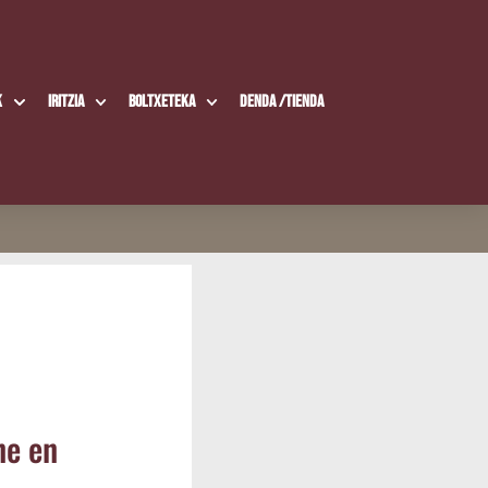
k
Iritzia
Boltxe­te­ka
Den­da /​Tien­da
ne en