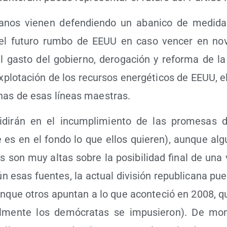
ca­nos vie­nen defen­dien­do un aba­ni­co de medi­
r el futu­ro rum­bo de EEUU en caso ven­cer en no
l gas­to del gobierno, dero­ga­ción y refor­ma de la l
plo­ta­ción de los recur­sos ener­gé­ti­cos de EEUU, e
­nas de esas líneas maestras.
i­di­rán en el incum­pli­mien­to de las pro­me­sas
es en el fon­do lo que ellos quie­ren), aun­que alg
 son muy altas sobre la posi­bi­li­dad final de una vi
ún esas fuen­tes, la actual divi­sión repu­bli­ca­na pue­
­que otros apun­tan a lo que acon­te­ció en 2008, q
inal­men­te los demó­cra­tas se impu­sie­ron). De m