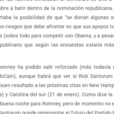
re a batir den­tro de la nomi­na­ción repu­bli­ca­na.
­ta­ba la posi­bi­li­dad de que “se die­ran algu­nas so
s ries­gos que debe afron­tar es que sus apo­yos t
s (sobre todo para com­pe­tir con Oba­ma, y a pesa
repu­bli­cano que según las encues­tas esta­ría má
om­ney ha podi­do salir refor­za­do (más toda­vía 
McCain), aun­que habrá que ver si Rick San­to­ru
u buen resul­ta­do a las pró­xi­mas citas en New Ham­ps
) y Caro­li­na del sur (21 de enero). Como dice la 
 bue­na noche para Rom­ney, pero de momen­to no es
 San­to­rum pue­de repre­sen­tar el futu­ro del Par­ti­d