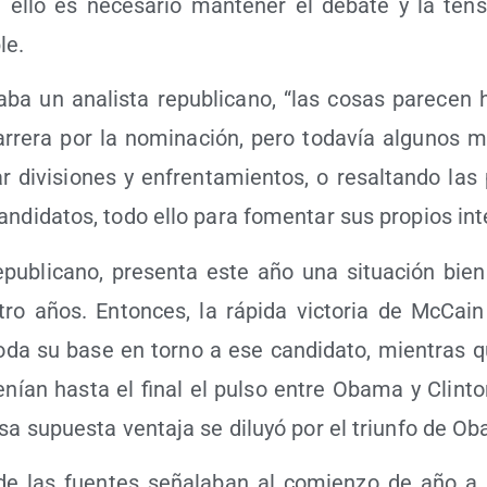
a ello es nece­sa­rio man­te­ner el deba­te y la ten
le.
ba un ana­lis­ta repu­bli­cano, “las cosas pare­cen 
arre­ra por la nomi­na­ción, pero toda­vía algu­nos m
 divi­sio­nes y enfren­ta­mien­tos, o resal­tan­do las po
an­di­da­tos, todo ello para fomen­tar sus pro­pios in
epu­bli­cano, pre­sen­ta este año una situa­ción bien 
ro años. Enton­ces, la rápi­da vic­to­ria de McCain 
 toda su base en torno a ese can­di­da­to, mien­tras
e­nían has­ta el final el pul­so entre Oba­ma y Clin­t
sa supues­ta ven­ta­ja se dilu­yó por el triun­fo de O
de las fuen­tes seña­la­ban al comien­zo de año a