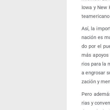
Iowa y New Ha
te­ame­ri­can
Así, la impor
na­ción es mu
do por el pue
más apo­yos (
rios para la 
a engro­sar s
za­ción y men
Pero ade­más,
rias y con­ven