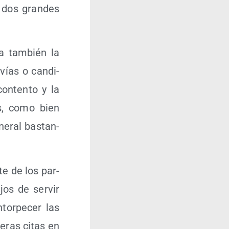
s dos gran­des
­ca tam­bién la
vías o can­di­
on­ten­to y la
es, como bien
ne­ral bas­tan­
­te de los par­
jos de ser­vir
tor­pe­cer las
e­ras citas en