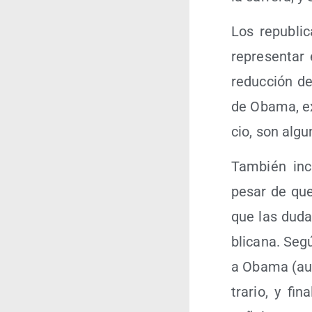
Los repu­bli­
repre­sen­ta
reduc­ción de
de Oba­ma, ex
cio, son algu
Tam­bién inc
pesar de que 
que las dudas
bli­ca­na. Seg
a Oba­ma (aun
tra­rio, y f