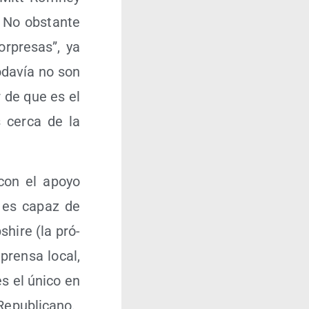
 No obs­tan­te
r­pre­sas”, ya
oda­vía no son
r de que es el
s cer­ca de la
con el apo­yo
m es capaz de
hi­re (la pró­
pren­sa local,
 el úni­co en
o Republicano.