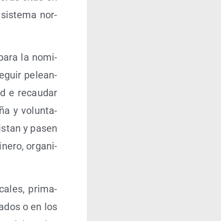
sis­te­ma nor­
 para la nomi­
seguir pelean­
ad e recau­dar
ña y volun­ta­
is­tan y pasen
e­ro, orga­ni­
a­les, pri­ma­
ta­dos o en los