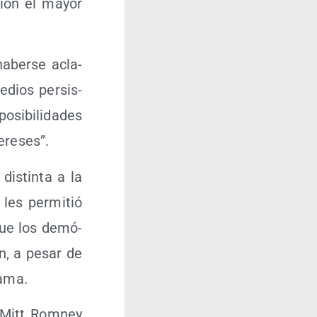
­sión el mayor
haber­se acla­
edios per­sis­
si­bi­li­da­des
tereses”.
dis­tin­ta a la
les per­mi­tió
 que los demó­
on, a pesar de
bama.
 Mitt Rom­ney