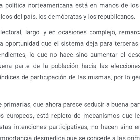
a la polí­ti­ca nor­te­ame­ri­ca­na está en manos de lo
í­ti­cos del país, los demó­cra­tas y los republicanos.
lec­to­ral, lar­go, y en oca­sio­nes com­ple­jo, remar
a opor­tu­ni­dad que el sis­te­ma deja para ter­ce­ras 
en­dien­tes, lo que no hace sino aumen­tar el des­c
ue­na par­te de la pobla­ción hacia las elec­cio­n
ndi­ces de par­ti­ci­pa­ción de las mis­mas, por lo ge
e pri­ma­rias, que aho­ra pare­ce sedu­cir a bue­na par
i­cos euro­peos, está reple­to de meca­nis­mos que le
tas inten­cio­nes par­ti­ci­pa­ti­vas, no hacen sino en
mpor­tan­cia des­me­di­da que se con­ce­de a las pri­m