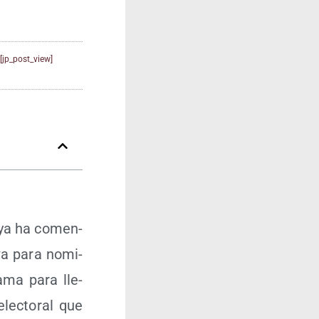
[jp_post_view]
s ya ha comen­
Iowa para nomi­
a­ma para lle­
lec­to­ral que