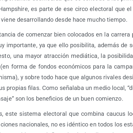
m­pshi­re, es par­te de ese cir­co elec­to­ral que el 
o vie­ne desa­rro­llan­do des­de hace mucho tiempo.
­tan­cia de comen­zar bien colo­ca­dos en la carre­ra
y impor­tan­te, ya que ello posi­bi­li­ta, ade­más de 
s­to, una mayor atrac­ción mediá­ti­ca, la posi­bi­li­d
en for­ma de fon­dos eco­nó­mi­cos para la cam­pa­
mis­ma), y sobre todo hace que algu­nos riva­les des
us pro­pias filas. Como seña­la­ba un medio local, “din
­sa­je” son los bene­fi­cios de un buen comienzo.
 este sis­te­ma elec­to­ral que com­bi­na cau­cus loc
­cio­nes nacio­na­les, no es idén­ti­co en todos los es