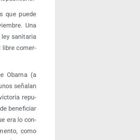
das que pue­de
viem­bre. Una
ey sani­ta­ria
l libre comer­
 de Oba­ma (a
u­nos seña­lan
c­to­ria repu­
de bene­fi­ciar
ue era lo con­
omen­to, como