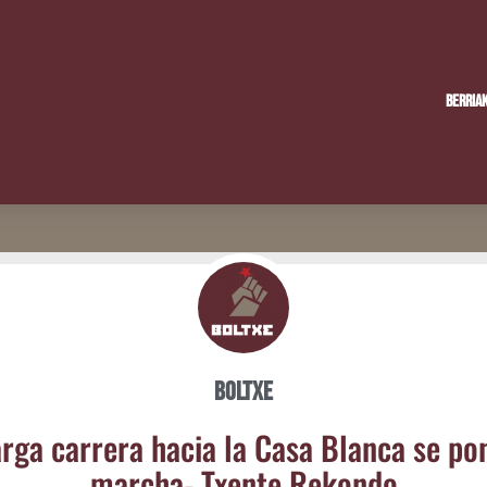
Berria
Boltxe
ar­ga carre­ra hacia la Casa Blan­ca se po
mar­cha- Txen­te Rekondo