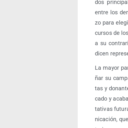
dos prin­ci­p
entre los dem
zo para ele­gi
cur­sos de lo
a su con­tra­r
dicen repres
La mayor par­
ñar su cam­pa
tas y donan­t
ca­do y aca­b
ta­ti­vas fut
ni­ca­ción, qu