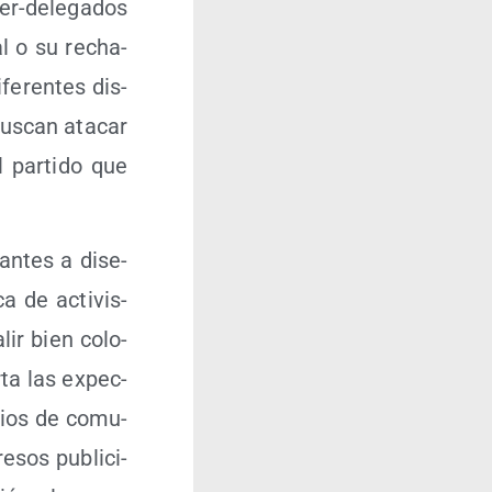
er-dele­ga­dos
al o su recha­
fe­ren­tes dis­
us­can ata­car
l par­ti­do que
 antes a dise­
a de acti­vis­
lir bien colo­
­ta las expec­
edios de comu­
e­sos publi­ci­