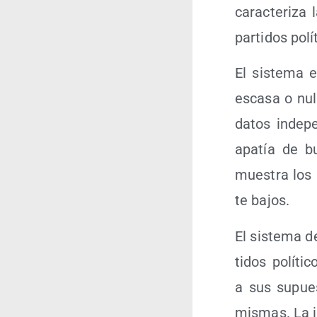
carac­te­ri­z
par­ti­dos pol
El sis­te­ma e
esca­sa o nul
da­tos inde­p
apa­tía de b
mues­tra los í
te bajos.
El sis­te­ma d
ti­dos polí­t
a sus supues­
mis­mas. La i