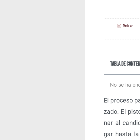
Boltxe
Tabla de conten
No se ha en
El pro­ce­so 
za­do. El pis­
nar al can­di
gar has­ta la