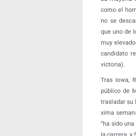
como el hom­b
no se des­car
que uno de lo
muy ele­va­do
can­di­da­to 
victoria).
Tras Iowa, R
públi­co de 
tras­la­dar s
xi­ma sema­na
“ha sido una
la carre­ra, y