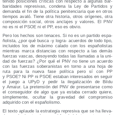
te­ni­do posi­cio­nes crí­ti­cas con res­pec­to a algu­nas bar­
ba­ri­da­des repre­si­vas, con­de­na la Ley de Par­ti­dos y
deman­da el fin de la polí­ti­ca peni­ten­cia­ria que en otros
tiem­pos ava­ló. Tie­ne otra his­to­ria, otros orí­ge­nes, otra
com­po­si­ción social, otros ancla­jes y valo­res. El PNV
no es ni el PSOE ni el PP, eso es obvio.
Pero los hechos son tena­ces. Si no es un par­ti­do espa­
ño­lis­ta, ¿por qué bus­ca ‑y logra- acuer­dos de todo tipo,
inclui­dos los de máxi­mo cala­do con los espa­ño­lis­tas
mien­tras mar­ca dis­tan­cias con res­pec­to a las demás
fuer­zas vas­cas, des­oyen­do todas las lla­ma­das a la uni­
dad de fuer­zas? ¿Por qué el PNV no tie­ne un acuer­do
con las fuer­zas sobe­ra­nis­tas en torno a una hoja de
ruta para la nue­va fase polí­ti­ca pero sí con PP
y PSOE? Ni PP ni PSOE esta­ban intere­sa­dos en seguir
el jue­go a UPyD y pedir la ile­ga­li­za­ción de Bil­du
y Amaiur. La pre­ten­sión del PNV de pre­sen­tar­se como
el con­se­gui­dor de algo que ya esta­ba cerra­do quie­re,
sim­ple­men­te, ocul­tar la gra­ve­dad del com­pro­mi­so
adqui­ri­do con el españolismo.
El tex­to aplau­de la estra­te­gia repre­si­va que se ha lle­va­