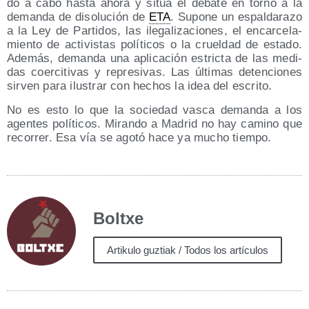
do a cabo has­ta aho­ra y sitúa el deba­te en torno a la
deman­da de diso­lu­ción de
ETA
. Supo­ne un espal­da­ra­zo
a la Ley de Par­ti­dos, las ile­ga­li­za­cio­nes, el encar­ce­la­
mien­to de acti­vis­tas polí­ti­cos o la cruel­dad de esta­do.
Ade­más, deman­da una apli­ca­ción estric­ta de las medi­
das coer­ci­ti­vas y repre­si­vas. Las últi­mas deten­cio­nes
sir­ven para ilus­trar con hechos la idea del escrito.
No es esto lo que la socie­dad vas­ca deman­da a los
agen­tes polí­ti­cos. Miran­do a Madrid no hay camino que
reco­rrer. Esa vía se ago­tó hace ya mucho tiempo.
Boltxe
Artikulo guztiak / Todos los artículos