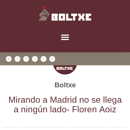
Boltxe
Miran­do a Madrid no se lle­ga
a nin­gún lado- Flo­ren Aoiz