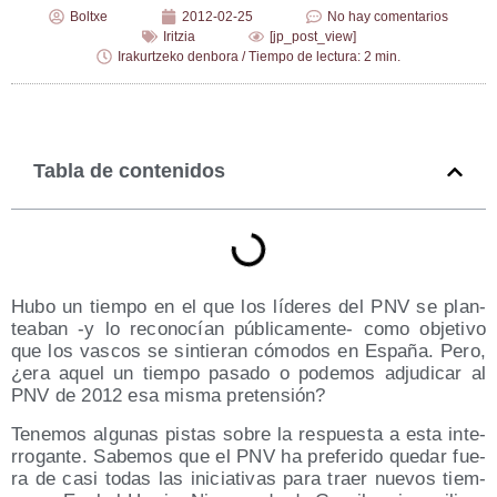
Boltxe
2012-02-25
No hay comentarios
Iritzia
[jp_post_view]
Irakurtzeko denbora / Tiempo de lectura: 2 min.
Tabla de contenidos
Hubo un tiem­po en el que los líde­res del PNV se plan­
tea­ban ‑y lo reco­no­cían públi­ca­men­te- como obje­ti­vo
que los vas­cos se sin­tie­ran cómo­dos en Espa­ña. Pero,
¿era aquel un tiem­po pasa­do o pode­mos adju­di­car al
PNV de 2012 esa mis­ma pretensión?
Tene­mos algu­nas pis­tas sobre la res­pues­ta a esta inte­
rro­gan­te. Sabe­mos que el PNV ha pre­fe­ri­do que­dar fue­
ra de casi todas las ini­cia­ti­vas para traer nue­vos tiem­