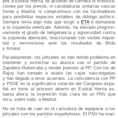
pos a Eus­kal Herria. Ni acuer­do de Ger­ni­ka ni movi­li­za­
cio­nes por los pre­sos, ni can­di­da­tu­ras uni­ta­rias vas­cas
fren­te a Madrid, ni com­pro­mi­sos con los faci­li­ta­do­res
para posi­bi­li­tar espa­cios esta­bles de diá­lo­go polí­ti­co.
Siem­pre tenía algo más que exi­gir a
ETA
o deman­dar
a la izquier­da aber­tza­le. Ade­más, ha ele­va­do pro­gre­si­
va­men­te el gra­do de beli­ge­ran­cia y agre­si­vi­dad con­tra
la izquier­da aber­tza­le, reac­cio­nan­do con visi­ble inquie­
tud y ner­vio­sis­mo ante los resul­ta­dos de Bil­du
y Amaiur.
Para­le­la­men­te, los jel­tza­les no han teni­do pro­ble­ma en
man­te­ner y estre­char su alian­za con el par­ti­do de
Zapa­te­ro-Rubal­ca­ba y ten­der puen­tes al PP. Con los de
Rajoy han toma­do a asal­to las cajas vas­con­ga­das
y han lle­ga­do a otros acuer­dos. La coin­ci­den­cia con PP
y PSOE en la sig­ni­fi­ca­ti­va vota­ción del Con­gre­so espa­
ñol en torno al pro­ce­so abier­to en Eus­kal Herria es,
has­ta aho­ra, la expre­sión más cla­ra de un PNV que
mira, sobre todo, a Madrid.
No se tra­ta de caer en la cari­ca­tu­ra de equi­pa­rar a los
jel­tza­les con los par­ti­dos espa­ño­lis­tas. El PNV ha man­