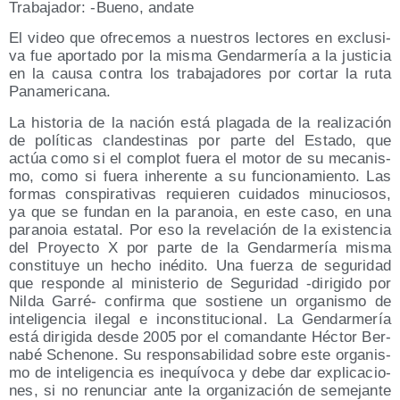
Tra­ba­ja­dor: ‑Bueno, andate
El video que ofre­ce­mos a nues­tros lec­to­res en exclu­si­
va fue apor­ta­do por la mis­ma Gen­dar­me­ría a la jus­ti­cia
en la cau­sa con­tra los tra­ba­ja­do­res por cor­tar la ruta
Panamericana.
La his­to­ria de la nación está pla­ga­da de la rea­li­za­ción
de polí­ti­cas clan­des­ti­nas por par­te del Esta­do, que
actúa como si el com­plot fue­ra el motor de su meca­nis­
mo, como si fue­ra inhe­ren­te a su fun­cio­na­mien­to. Las
for­mas cons­pi­ra­ti­vas requie­ren cui­da­dos minu­cio­sos,
ya que se fun­dan en la para­noia, en este caso, en una
para­noia esta­tal. Por eso la reve­la­ción de la exis­ten­cia
del Pro­yec­to X por par­te de la Gen­dar­me­ría mis­ma
cons­ti­tu­ye un hecho iné­di­to. Una fuer­za de segu­ri­dad
que res­pon­de al minis­te­rio de Segu­ri­dad ‑diri­gi­do por
Nil­da Garré- con­fir­ma que sos­tie­ne un orga­nis­mo de
inte­li­gen­cia ile­gal e incons­ti­tu­cio­nal. La Gen­dar­me­ría
está diri­gi­da des­de 2005 por el coman­dan­te Héc­tor Ber­
na­bé Sche­no­ne. Su res­pon­sa­bi­li­dad sobre este orga­nis­
mo de inte­li­gen­cia es ine­quí­vo­ca y debe dar expli­ca­cio­
nes, si no renun­ciar ante la orga­ni­za­ción de seme­jan­te