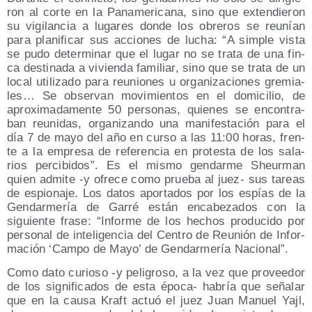
ron al cor­te en la Pan­ame­ri­ca­na, sino que exten­die­ron
su vigi­lan­cia a luga­res don­de los obre­ros se reu­nían
para pla­ni­fi­car sus accio­nes de lucha: “A sim­ple vis­ta
se pudo deter­mi­nar que el lugar no se tra­ta de una fin­
ca des­ti­na­da a vivien­da fami­liar, sino que se tra­ta de un
local uti­li­za­do para reunio­nes u orga­ni­za­cio­nes gre­mia­
les… Se obser­van movi­mien­tos en el domi­ci­lio, de
apro­xi­ma­da­men­te 50 per­so­nas, quie­nes se encon­tra­
ban reu­ni­das, orga­ni­zan­do una mani­fes­ta­ción para el
día 7 de mayo del año en cur­so a las 11:00 horas, fren­
te a la empre­sa de refe­ren­cia en pro­tes­ta de los sala­
rios per­ci­bi­dos”. Es el mis­mo gen­dar­me Sheur­man
quien admi­te ‑y ofre­ce como prue­ba al juez- sus tareas
de espio­na­je. Los datos apor­ta­dos por los espías de la
Gen­dar­me­ría de Garré están enca­be­za­dos con la
siguien­te fra­se: “Infor­me de los hechos pro­du­ci­do por
per­so­nal de inte­li­gen­cia del Cen­tro de Reu­nión de Infor­
ma­ción ‘Cam­po de Mayo’ de Gen­dar­me­ría Nacional”.
Como dato curio­so ‑y peli­gro­so, a la vez que pro­vee­dor
de los sig­ni­fi­ca­dos de esta épo­ca- habría que seña­lar
que en la cau­sa Kraft actuó el juez Juan Manuel Yajl,