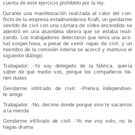
cuen­ta de este ejer­ci­cio prohi­bi­do por la ley.
Duran­te una mani­fes­ta­ción rea­li­za­da al calor del con­
flic­to de la empre­sa esta­dou­ni­den­se Kraft, un gen­dar­me
ves­ti­do de civil con una cáma­ra de vídeo encen­di­da se
aden­tró en una asam­blea obre­ra que se esta­ba rea­li­
zan­do. Los tra­ba­ja­do­res detec­ta­ron que tenía una acti­
tud sos­pe­cho­sa, a pesar de ves­tir ropas de civil, y un
miem­bro de la comi­sión inter­na se acer­có y man­tu­vo el
siguien­te diálogo:
Tra­ba­ja­dor: ‑Yo soy dele­ga­do de la fábri­ca, que­ría
saber de qué medio sos, por­que los com­pa­ñe­ros tie­
nen dudas
Gen­dar­me infil­tra­do de civil: ‑Pren­sa inde­pen­dien­
te amigo
Tra­ba­ja­dor: ‑No, deci­me don­de por­que sino te saca­mos
a la mierda
Gen­dar­me infil­tra­do de civil: ‑Yo me voy solo, no te
hagas drama