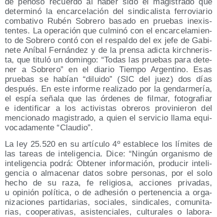
de peno­so recuer­do al haber sido el magis­tra­do que
deter­mi­nó la encar­ce­la­ción del sin­di­ca­lis­ta ferro­via­rio
com­ba­ti­vo Rubén Sobre­ro basa­do en prue­bas inexis­
ten­tes. La ope­ra­ción que cul­mi­nó con el encar­ce­la­mien­
to de Sobre­ro con­tó con el res­pal­do del ex jefe de Gabi­
ne­te Aní­bal Fer­nán­dez y de la pren­sa adic­ta kirch­ne­ris­
ta, que titu­ló un domin­go: “Todas las prue­bas para dete­
ner a Sobre­ro” en el dia­rio Tiem­po Argen­tino. Esas
prue­bas se habían “dilui­do” (SIC del juez) dos días
des­pués. En este infor­me rea­li­za­do por la gen­dar­me­ría,
el espía seña­la que las órde­nes de fil­mar, foto­gra­fiar
e iden­ti­fi­car a los acti­vis­tas obre­ros pro­vi­nie­ron del
men­cio­na­do magis­tra­do, a quien el ser­vi­cio lla­ma equi­
vo­ca­da­men­te “Clau­dio”.
La ley 25.520 en su artícu­lo 4º esta­ble­ce los lími­tes de
las tareas de inte­li­gen­cia. Dice: “Nin­gún orga­nis­mo de
inte­li­gen­cia podrá: Obte­ner infor­ma­ción, pro­du­cir inte­li­
gen­cia o alma­ce­nar datos sobre per­so­nas, por el solo
hecho de su raza, fe reli­gio­sa, accio­nes pri­va­das,
u opi­nión polí­ti­ca, o de adhe­sión o per­te­nen­cia a orga­
ni­za­cio­nes par­ti­da­rias, socia­les, sin­di­ca­les, comu­ni­ta­
rias, coope­ra­ti­vas, asis­ten­cia­les, cul­tu­ra­les o labo­ra­