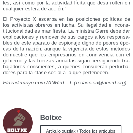
les, así como por la acti­vi­dad líci­ta que desa­rro­llen en
cual­quier esfe­ra de acción.”
El Pro­yec­to X escar­ba en las posi­cio­nes polí­ti­cas de
los acti­vis­tas obre­ros en lucha. Su ile­ga­li­dad e incons­
ti­tu­cio­na­li­dad es mani­fies­ta. La minis­tra Garré debe dar
expli­ca­cio­nes y remo­ver de sus car­gos a los res­pon­sa­
bles de este apa­ra­to de espio­na­je digno de peo­res épo­
cas de la nación, aun­que la vigen­cia de estos méto­dos
demues­tre que los empre­sa­rios en con­ni­ven­cia con el
gobierno y las fuer­zas arma­das sigan per­si­guien­do tra­
ba­ja­do­res cons­cien­tes, a quie­nes con­si­de­ran per­tur­ba­
do­res para la cla­se social a la que pertenecen.
Pla​za​de​ma​yo​.com /​ANRed – L (redaccion@​anred.​org)
Boltxe
Artikulo guztiak / Todos los artículos