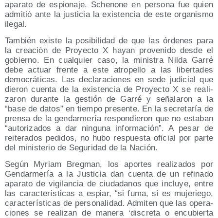
apa­ra­to de espio­na­je. Sche­no­ne en per­so­na fue quien
admi­tió ante la jus­ti­cia la exis­ten­cia de este orga­nis­mo
ilegal.
Tam­bién exis­te la posi­bi­li­dad de que las órde­nes para
la crea­ción de Pro­yec­to X hayan pro­ve­ni­do des­de el
gobierno. En cual­quier caso, la minis­tra Nil­da Garré
debe actuar fren­te a este atro­pe­llo a las liber­ta­des
demo­crá­ti­cas. Las decla­ra­cio­nes en sede judi­cial que
die­ron cuen­ta de la exis­ten­cia de Pro­yec­to X se rea­li­
za­ron duran­te la ges­tión de Garré y seña­la­ron a la
“base de datos” en tiem­po pre­sen­te. En la secre­ta­ría de
pren­sa de la gen­dar­me­ría res­pon­die­ron que no esta­ban
“auto­ri­za­dos a dar nin­gu­na infor­ma­ción”. A pesar de
reite­ra­dos pedi­dos, no hubo res­pues­ta ofi­cial por par­te
del minis­te­rio de Segu­ri­dad de la Nación.
Según Myriam Breg­man, los apor­tes rea­li­za­dos por
Gen­dar­me­ría a la Jus­ti­cia dan cuen­ta de un refi­na­do
apa­ra­to de vigi­lan­cia de ciu­da­da­nos que inclu­ye, entre
las carac­te­rís­ti­cas a espiar, “si fuma, si es muje­rie­go,
carac­te­rís­ti­cas de per­so­na­li­dad. Admi­ten que las ope­ra­
cio­nes se rea­li­zan de mane­ra ‘dis­cre­ta o encu­bier­ta