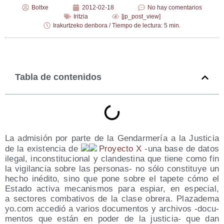
Boltxe
2012-02-18
No hay comentarios
Iritzia
[jp_post_view]
Irakurtzeko denbora / Tiempo de lectura: 5 min.
Tabla de contenidos
La admi­sión por par­te de la Gen­dar­me­ría a la Jus­ti­cia
de la exis­ten­cia de
Pro­yec­to X
‑una base de datos
ile­gal, incons­ti­tu­cio­nal y clan­des­ti­na que tie­ne como fin
la vigi­lan­cia sobre las per­so­nas- no sólo cons­ti­tu­ye un
hecho iné­di­to, sino que pone sobre el tape­te cómo el
Esta­do acti­va meca­nis­mos para espiar, en espe­cial,
a sec­to­res com­ba­ti­vos de la cla­se obre­ra. Pla​za​de​ma​
yo​.com acce­dió a varios docu­men­tos y archi­vos ‑docu­
men­tos que están en poder de la jus­ti­cia- que dan