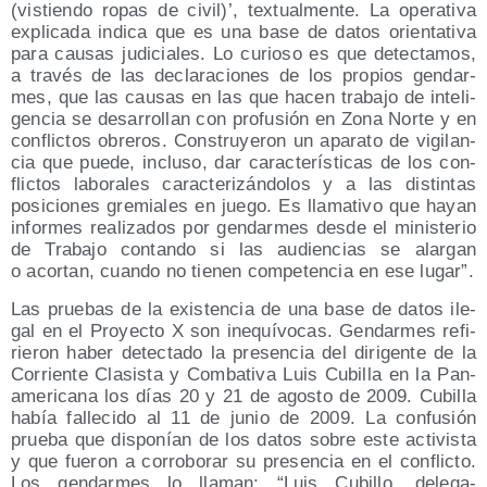
(vis­tien­do ropas de civil)’, tex­tual­men­te. La ope­ra­ti­va
expli­ca­da indi­ca que es una base de datos orien­ta­ti­va
para cau­sas judi­cia­les. Lo curio­so es que detec­ta­mos,
a tra­vés de las decla­ra­cio­nes de los pro­pios gen­dar­
mes, que las cau­sas en las que hacen tra­ba­jo de inte­li­
gen­cia se desa­rro­llan con pro­fu­sión en Zona Nor­te y en
con­flic­tos obre­ros. Cons­tru­ye­ron un apa­ra­to de vigi­lan­
cia que pue­de, inclu­so, dar carac­te­rís­ti­cas de los con­
flic­tos labo­ra­les carac­te­ri­zán­do­los y a las dis­tin­tas
posi­cio­nes gre­mia­les en jue­go. Es lla­ma­ti­vo que hayan
infor­mes rea­li­za­dos por gen­dar­mes des­de el minis­te­rio
de Tra­ba­jo con­tan­do si las audien­cias se alar­gan
o acor­tan, cuan­do no tie­nen com­pe­ten­cia en ese lugar”.
Las prue­bas de la exis­ten­cia de una base de datos ile­
gal en el Pro­yec­to X son ine­quí­vo­cas. Gen­dar­mes refi­
rie­ron haber detec­ta­do la pre­sen­cia del diri­gen­te de la
Corrien­te Cla­sis­ta y Com­ba­ti­va Luis Cubi­lla en la Pan­
ame­ri­ca­na los días 20 y 21 de agos­to de 2009. Cubi­lla
había falle­ci­do al 11 de junio de 2009. La con­fu­sión
prue­ba que dis­po­nían de los datos sobre este acti­vis­ta
y que fue­ron a corro­bo­rar su pre­sen­cia en el con­flic­to.
Los gen­dar­mes lo lla­man: “Luis Cubi­llo, dele­ga­