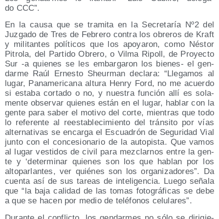
do CCC”.
En la cau­sa que se tra­mi­ta en la Secre­ta­ría Nº2 del
Juz­ga­do de Tres de Febre­ro con­tra los obre­ros de Kraft
y mili­tan­tes polí­ti­cos que los apo­ya­ron, como Nés­tor
Pitro­la, del Par­ti­do Obre­ro, o Vil­ma Ripoll, de Pro­yec­to
Sur ‑a quie­nes se les embar­ga­ron los bie­nes- el gen­
dar­me Raúl Ernes­to Sheur­man decla­ra: “Lle­ga­mos al
lugar, Pan­ame­ri­ca­na altu­ra Henry Ford, no me acuer­do
si esta­ba cor­ta­do o no, y nues­tra fun­ción allí es sola­
men­te obser­var quie­nes están en el lugar, hablar con la
gen­te para saber el moti­vo del cor­te, mien­tras que todo
lo refe­ren­te al rees­ta­ble­ci­mien­to del trán­si­to por vías
alter­na­ti­vas se encar­ga el Escua­drón de Segu­ri­dad Vial
jun­to con el con­ce­sio­na­rio de la auto­pis­ta. Que vamos
al lugar ves­ti­dos de civil para mez­clar­nos entre la gen­
te y ‘deter­mi­nar quie­nes son los que hablan por los
alto­par­lan­tes, ver quié­nes son los orga­ni­za­do­res”. Da
cuen­ta así de sus tareas de inte­li­gen­cia. Lue­go seña­la
que “la baja cali­dad de las tomas foto­grá­fi­cas se debe
a que se hacen por medio de telé­fo­nos celulares”.
Duran­te el con­flic­to, los gen­dar­mes no sólo se diri­gie­