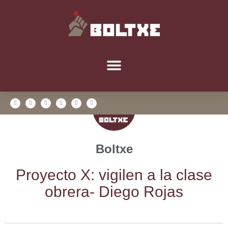
Boltxe
Pro­yec­to X: vigi­len a la cla­se
obre­ra- Die­go Rojas