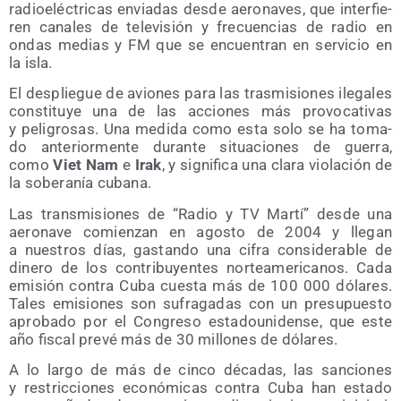
radio­eléc­tri­cas envia­das des­de aero­na­ves, que inter­fie­
ren cana­les de tele­vi­sión y fre­cuen­cias de radio en
ondas medias y FM que se encuen­tran en ser­vi­cio en
la isla.
El des­plie­gue de avio­nes para las tras­mi­sio­nes ile­ga­les
cons­ti­tu­ye una de las accio­nes más pro­vo­ca­ti­vas
y peli­gro­sas. Una medi­da como esta solo se ha toma­
do ante­rior­men­te duran­te situa­cio­nes de gue­rra,
como
Viet Nam
e
Irak
, y sig­ni­fi­ca una cla­ra vio­la­ción de
la sobe­ra­nía cubana.
Las trans­mi­sio­nes de “Radio y TV Mar­tí” des­de una
aero­na­ve comien­zan en agos­to de 2004 y lle­gan
a nues­tros días, gas­tan­do una cifra con­si­de­ra­ble de
dine­ro de los con­tri­bu­yen­tes nor­te­ame­ri­ca­nos. Cada
emi­sión con­tra Cuba cues­ta más de 100 000 dóla­res.
Tales emi­sio­nes son sufra­ga­das con un pre­su­pues­to
apro­ba­do por el Con­gre­so esta­dou­ni­den­se, que este
año fis­cal pre­vé más de 30 millo­nes de dólares.
A lo lar­go de más de cin­co déca­das, las san­cio­nes
y res­tric­cio­nes eco­nó­mi­cas con­tra Cuba han esta­do