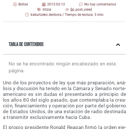
Boltxe
2012-02-12
No hay comentarios
Iritzia
[jp_post_view]
Irakurtzeko denbora / Tiempo de lectura: 3 min.
Tabla de contenidos
No se ha encontrado ningún encabezado en esta
página.
Uno de los pro­yec­tos de ley que más pre­pa­ra­ción, aná­
li­sis y dis­cu­sión ha teni­do en la Cáma­ra y Sena­do nor­te­
ame­ri­cano es sin dudas el pre­sen­tan­do a prin­ci­pio de
los años 80 del siglo pasa­do, que con­tem­pla­ba la crea­
ción, finan­cia­mien­to y ope­ra­ción por par­te del gobierno
de Esta­dos Uni­dos, de una esta­ción de radio des­ti­na­da
a trans­mi­tir exclu­si­va­men­te hacia Cuba.
El pro­pio pre­si­den­te Ronald Reagan fir­mó la orden eje­