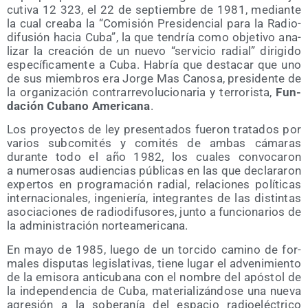
cu­ti­va 12 323, el 22 de sep­tiem­bre de 1981, median­te
la cual crea­ba la “Comi­sión Pre­si­den­cial para la Radio­
di­fu­sión hacia Cuba”, la que ten­dría como obje­ti­vo ana­
li­zar la crea­ción de un nue­vo “ser­vi­cio radial” diri­gi­do
espe­cí­fi­ca­men­te a Cuba. Habría que des­ta­car que uno
de sus miem­bros era Jor­ge Mas Cano­sa, pre­si­den­te de
la orga­ni­za­ción con­tra­rre­vo­lu­cio­na­ria y terro­ris­ta,
Fun­
da­ción Cubano Ame­ri­ca­na
.
Los pro­yec­tos de ley pre­sen­ta­dos fue­ron tra­ta­dos por
varios sub­co­mi­tés y comi­tés de ambas cáma­ras
duran­te todo el año 1982, los cua­les con­vo­ca­ron
a nume­ro­sas audien­cias públi­cas en las que decla­ra­ron
exper­tos en pro­gra­ma­ción radial, rela­cio­nes polí­ti­cas
inter­na­cio­na­les, inge­nie­ría, inte­gran­tes de las dis­tin­tas
aso­cia­cio­nes de radio­di­fu­so­res, jun­to a fun­cio­na­rios de
la admi­nis­tra­ción norteamericana.
En mayo de 1985, lue­go de un tor­ci­do camino de for­
ma­les dispu­tas legis­la­ti­vas, tie­ne lugar el adve­ni­mien­to
de la emi­so­ra anti­cu­ba­na con el nom­bre del após­tol de
la inde­pen­den­cia de Cuba, mate­ria­li­zán­do­se una nue­va
agre­sión a la sobe­ra­nía del espa­cio radio­eléc­tri­co