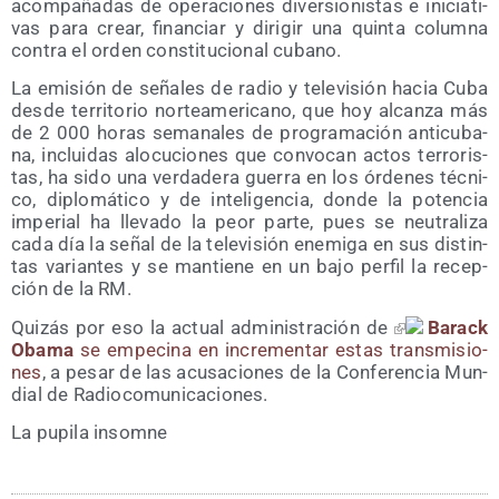
acom­pa­ña­das de ope­ra­cio­nes diver­sio­nis­tas e ini­cia­ti­
vas para crear, finan­ciar y diri­gir una quin­ta colum­na
con­tra el orden cons­ti­tu­cio­nal cubano.
La emi­sión de seña­les de radio y tele­vi­sión hacia Cuba
des­de terri­to­rio nor­te­ame­ri­cano, que hoy alcan­za más
de 2 000 horas sema­na­les de pro­gra­ma­ción anti­cu­ba­
na, inclui­das alo­cu­cio­nes que con­vo­can actos terro­ris­
tas, ha sido una ver­da­de­ra gue­rra en los órde­nes téc­ni­
co, diplo­má­ti­co y de inte­li­gen­cia, don­de la poten­cia
impe­rial ha lle­va­do la peor par­te, pues se neu­tra­li­za
cada día la señal de la tele­vi­sión enemi­ga en sus dis­tin­
tas varian­tes y se man­tie­ne en un bajo per­fil la recep­
ción de la RM.
Qui­zás por eso la actual admi­nis­tra­ción de
Barack
Oba­ma
se empe­ci­na en incre­men­tar estas trans­mi­sio­
nes
, a pesar de las acu­sa­cio­nes de la Con­fe­ren­cia Mun­
dial de Radiocomunicaciones.
La pupi­la insomne