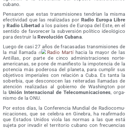
cubano.
Pen­sa­ron que estas trans­mi­sio­nes ten­drían la mis­ma
efec­ti­vi­dad que las rea­li­za­das por
Radio Euro­pa Libre
y
Radio Liber­tad
a los paí­ses de Euro­pa del Este, en el
sen­ti­do de favo­re­cer la sub­ver­sión polí­ti­co ideo­ló­gi­co
para des­truir la
Revo­lu­ción Cuba­na
.
Lue­go de casi 27 años de fra­ca­sa­das trans­mi­sio­nes de
la mal lla­ma­da
Radio Mar­tí
hacia la mayor de las
Anti­llas, por par­te de cin­co admi­nis­tra­cio­nes nor­te­
ame­ri­ca­nas, se pone de mani­fies­to la impo­ten­cia de la
poten­cia más pode­ro­sa del pla­ne­ta, para cum­plir sus
obje­ti­vos impe­ria­les con rela­ción a Cuba. Es tan­ta la
sober­bia, que des­co­no­cen las reite­ra­das lla­ma­das de
aten­ción rea­li­za­das al gobierno de Washing­ton por
la
Unión Inter­na­cio­nal de Tele­co­mu­ni­ca­cio­nes
, orga­
nis­mo de la ONU.
Por estos días, la Con­fe­ren­cia Mun­dial de Radio­co­mu­
ni­ca­cio­nes, que se cele­bra en Gine­bra, ha reafir­ma­do
que Esta­dos Uni­dos vio­la las nor­mas a las que está
suje­ta por inva­dir el terri­to­rio cubano con fre­cuen­cias