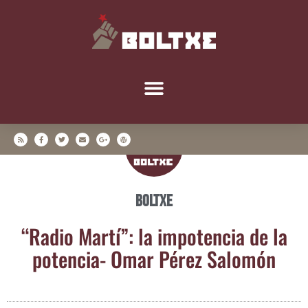
Boltxe
“Radio Mar­tí”: la impo­ten­cia de la
poten­cia- Omar Pérez Salomón