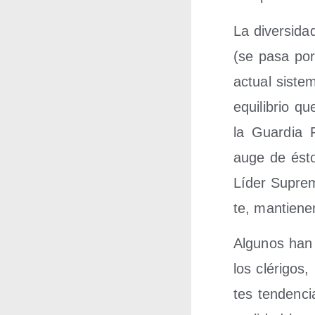
La diver­si­da
(se pasa por 
actual sis­te­
equi­li­brio 
la Guar­dia R
auge de ésto
Líder Supre­m
te, man­tie­n
Algu­nos han 
los clé­ri­go
tes ten­den­c