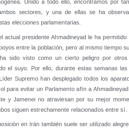
o­gé­nea. Uni­do a todo ello, encon­tra­mos por tan­t
mbos sec­to­res, y una de ellas se ha obser­va­
tas elec­cio­nes parlamentarias.
del actual pre­si­den­te Ahma­di­ne­yad le ha per­mi­ti­d
po­yos entre la pobla­ción, pero al mis­mo tiem­po 
d ha sido vis­to como un cier­to peli­gro por otro
i­do el suyo. Por ello, duran­te estas sema­nas las
 Líder Supre­mo han des­ple­ga­do todos los apa­ra­t
ol para evi­tar un Par­la­men­to afín a Ahma­di­ne­yad
te y Jame­nei no atra­vie­san por su mejor mome
s siguen estre­cha­men­te rela­cio­na­dos entre sí.
o­si­ción en Irán tam­bién sue­le ser uti­li­za­do ale­gr