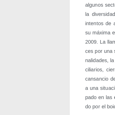
algu­nos sec­
la diver­si­d
inten­tos de 
su máxi­ma ex
2009. La lla­m
ces por una se
na­li­da­des, 
ci­lia­rios, c
can­san­cio d
a una situa­c
pa­do en las 
do por el boi