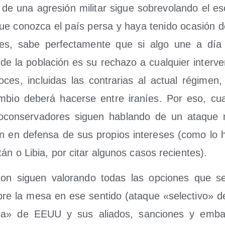
e una agre­sión mili­tar sigue sobre­vo­lan­do el esce
que conoz­ca el país per­sa y haya teni­do oca­sión d
­tes, sabe per­fec­ta­men­te que si algo une a dí
de la pobla­ción es su recha­zo a cual­quier inter­ve
oces, inclui­das las con­tra­rias al actual régi­men
m­bio debe­rá hacer­se entre ira­níes. Por eso, cu
o­con­ser­va­do­res siguen hablan­do de un ata­que mi
en en defen­sa de sus pro­pios intere­ses (como lo
­tán o Libia, por citar algu­nos casos recientes).
on siguen valo­ran­do todas las opcio­nes que s
re la mesa en ese sen­ti­do (ata­que «selec­ti­vo» d
i­ca» de EEUU y sus alia­dos, san­cio­nes y embar