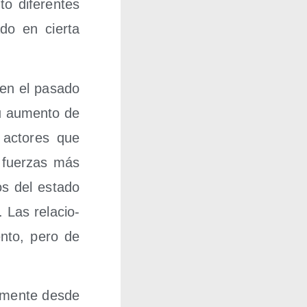
o dife­ren­tes
do en cier­ta
o en el pasa­do
su aumen­to de
s acto­res que
 fuer­zas más
os del esta­do
. Las rela­cio­
n­to, pero de
e­men­te des­de