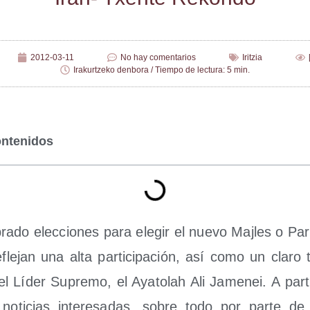
2012-03-11
No hay comentarios
Iritzia
Irakurtzeko denbora / Tiempo de lectura: 5 min.
ontenidos
ra­do elec­cio­nes para ele­gir el nue­vo Maj­les o Par
efle­jan una alta par­ti­ci­pa­ción, así como un cla­ro 
 del Líder Supre­mo, el Aya­to­lah Ali Jame­nei. A par
noti­cias intere­sa­das, sobre todo por par­te de 