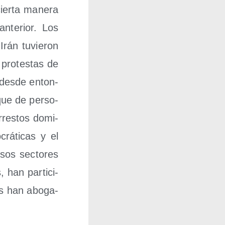
ier­ta mane­ra
ante­rior. Los
Irán tuvie­ron
pro­tes­tas de
e des­de enton­
­que de per­so­
arres­tos domi­
crá­ti­cas y el
sos sec­to­res
han par­ti­ci­
os han abo­ga­