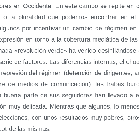
to­res en Occi­den­te. En este cam­po se repi­te en c
ad o la plu­ra­li­dad que pode­mos encon­trar en el 
algu­nos por incen­ti­var un cam­bio de régi­men en 
pre­sión en torno a la cober­tu­ra mediá­ti­ca de las 
a­da «revo­lu­ción ver­de» ha veni­do des­in­flán­do­s
rie de fac­to­res. Las dife­ren­cias inter­nas, el cho
la repre­sión del régi­men (deten­ción de diri­gen­tes, 
ie­rre de medios de comu­ni­ca­ción), las tra­bas buro­
e bue­na par­te de sus segui­do­res han lle­va­do a e
ión muy deli­ca­da. Mien­tras que algu­nos, lo menos, 
elec­cio­nes, con unos resul­ta­dos muy pobres, otr
­cot de las mismas.