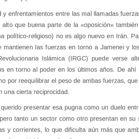
d y enfren­ta­mien­tos entre las mal lla­ma­das fuer­za
alto que bue­na par­te de la «opo­si­ción» tam­bién
ma polí­ti­co-reli­gio­so) no es algo nue­vo en Irán. P
que man­tie­nen las fuer­zas en torno a Jame­nei y l
evo­lu­cio­na­ria Islá­mi­ca (IRGC) pue­de ver­se alt
s en torno al poder en los últi­mos años. De ahí el
o por reequi­li­brar el peso de ambas fuer­zas, que
en una cier­ta reciprocidad.
que­ri­do pre­sen­tar esa pug­na como un due­lo en
s, pero tan­to un sec­tor como otro pre­sen­tan en su 
ias y corrien­tes, lo que difi­cul­ta aún más que 