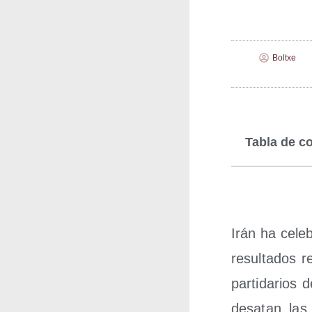
Boltxe
Tabla de c
Irán ha cele­b
resul­ta­dos r
par­ti­da­rios
des­atan las 