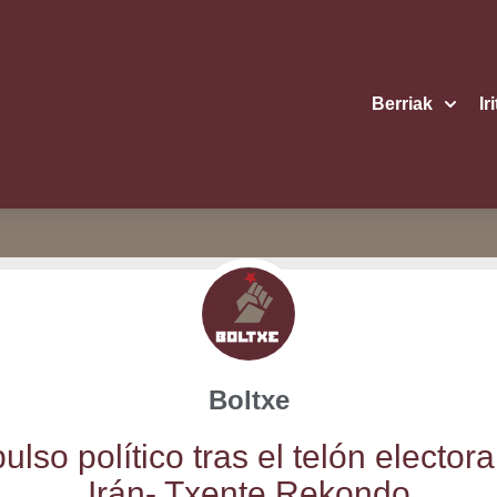
Berriak
Ir
Boltxe
ul­so polí­ti­co tras el telón elec­to­r
Irán- Txen­te Rekondo