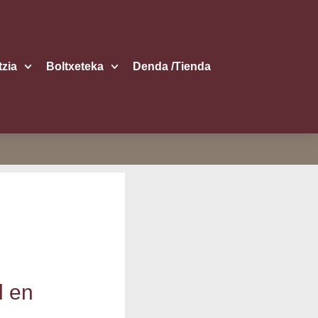
itzia
Boltxe­te­ka
Den­da /​Tien­da
al en