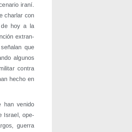
­na­rio ira­ní.
e char­lar con
a de hoy a la
n­ción extran­
, seña­lan que
an­do algu­nos
li­tar con­tra
 han hecho en
e han veni­do
e Israel, ope­
­gos, gue­rra