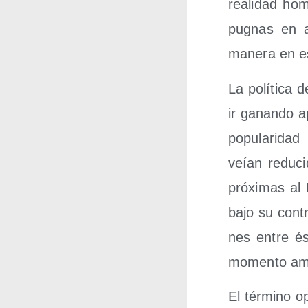
reali­dad hom
pug­nas en a
mane­ra en es
La polí­ti­ca 
ir ganan­do a
popu­la­ri­da
veían redu­c
pró­xi­mas al
bajo su con­tr
nes entre és
momen­to ambo
El tér­mino op