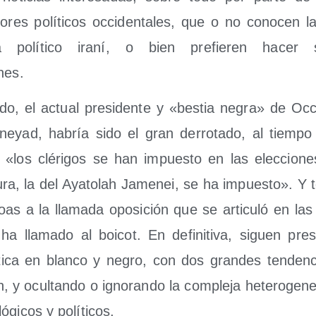
­res polí­ti­cos occi­den­ta­les, que o no cono­cen la
ma polí­ti­co ira­ní, o bien pre­fie­ren hacer 
nes.
­do, el actual pre­si­den­te y «bes­tia negra» de Occ
ne­yad, habría sido el gran derro­ta­do, al tiem­po
 «los clé­ri­gos se han impues­to en las elec­cio­n
, la del Aya­to­lah Jame­nei, se ha impues­to». Y 
oas a la lla­ma­da opo­si­ción que se arti­cu­ló en las
 lla­ma­do al boi­cot. En defi­ni­ti­va, siguen pre­
­ti­ca en blan­co y negro, con dos gran­des ten­den­ci
ón, y ocul­tan­do o igno­ran­do la com­ple­ja hete­ro­ge­
ó­gi­cos y políticos.