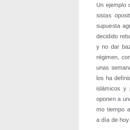
Un ejem­plo c
sis­tas opo­s
supues­ta ag
deci­di­do reb
y no dar baz
régi­men, com
unas sema­na
los ha defi­ni
islá­mi­cos y
opo­nen a una 
mo tiem­po ap
a día de hoy 