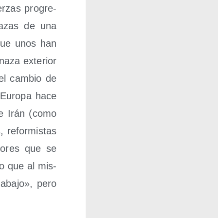
r­zas pro­gre­
­na­zas de una
 que unos han
na­za exte­rior
el cam­bio de
n Euro­pa hace
de Irán (como
, refor­mis­tas
­to­res que se
ero que al mis­
 aba­jo», pero