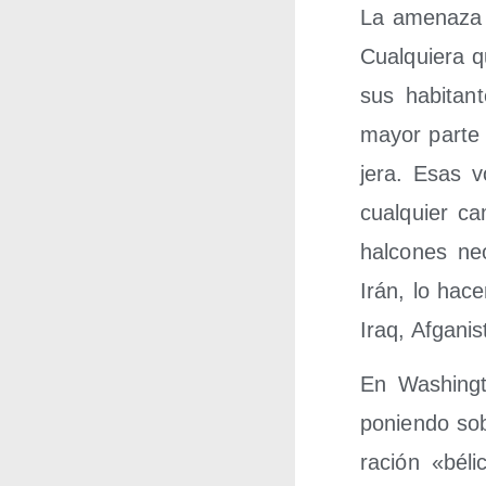
La ame­na­za d
Cual­quie­ra 
sus habi­tan
mayor par­te 
je­ra. Esas v
cual­quier ca
hal­co­nes ne
Irán, lo hac
Iraq, Afga­nis
En Washing­t
ponien­do sob
ra­ción «bél