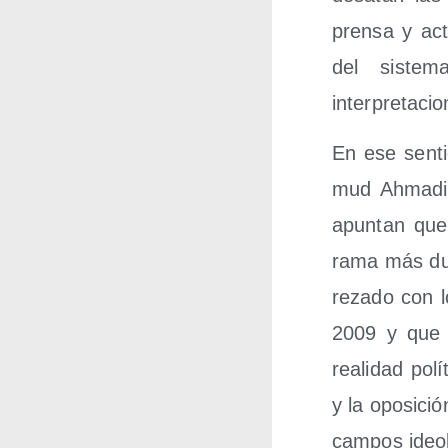
pren­sa y acto
del sis­te­
interpretacio
En ese sen­ti
mud Ahma­di­
apun­tan que
rama más dura
re­za­do con l
2009 y que ha
reali­dad polí
y la opo­si­ci
cam­pos ideo­l