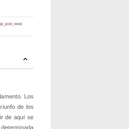
[jp_post_view]
­la­men­to. Los
triun­fo de los
­tir de aquí se
deter­mi­na­da