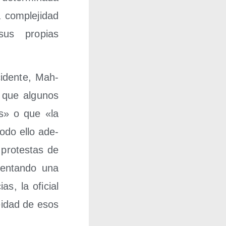
 com­ple­ji­dad
sus pro­pias
i­den­te, Mah­
 que algu­nos
es» o que «la
todo ello ade­
 pro­tes­tas de
sen­tan­do una
as, la ofi­cial
nei­dad de esos