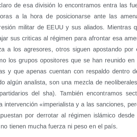
la­ro de esa divi­sión lo encon­tra­mos entra las fue
i­to­ras a la hora de posi­cio­nar­se ante las ame
re­sión mili­tar de EEUU y sus alia­dos. Mien­tras
a­jar sus cri­ti­cas al régi­men para afron­tar esa ame­
a a los agre­so­res, otros siguen apos­tan­do por 
o los gru­pos opo­si­to­res que se han reu­ni­do e
s y que ape­nas cuen­tan con res­pal­do den­tro 
­do algún ana­lis­ta, son una mez­cla de neo­li­be­ra­les
 par­ti­da­rios del sha). Tam­bién encon­tra­mos sec
inter­ven­ción «impe­ria­lis­ta y a las san­cio­nes, p
ues­tan por derro­tar al régi­men islá­mi­co des­de
no tie­nen mucha fuer­za ni peso en el país.