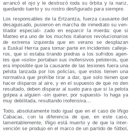
arran­có el ojo y le des­tro­zó toda su órbi­ta y la nariz,
que­dan­do tuer­to y su ros­tro des­fi­gu­ra­do para siempre.
Los res­pon­sa­bles de la Ertzan­tza, fuer­za cau­san­te del
desa­gui­sa­do, pusie­ron en mar­cha de inme­dia­to su ven­
ti­la­dor espe­cia­li- zado en espar­cir la mier­da: que si
Mat­teo era uno de los muchos ita­lia­nos revo­lu­cio­na­rios
de extre­ma izquier­da que en verano se des­pla­zan
a Eus­kal Herria para tomar par­te en inci­den­tes calle­je­
ros, que si esta­ba tiran­do pie­dras a los sufri­dos agen­
tes que «solo» por­ta­ban sus ino­fen­si­vos pelo­te­ros, que
era impo­si­ble que la cau­san­te de las lesio­nes fue­ra una
pelo­ta lan­za­da por los poli­cías, que estos tie­nen una
nor­ma­ti­va que prohí­be tirar a dar, que solo tie­nen que
hacer dis­pa­ros al aire, y en el supues­to de que no den
resul­ta­do, deben dis­pa­rar al sue­lo para que si la pelo­ta
gol­pea a alguien ‑sin que­rer, por supues­to- lo haga ya
muy debi­li­ta­da, resul­tan­do inofensiva…
Todo, abso­lu­ta­men­te todo igual que en el caso de Iñi­go
Caba­cas, con la dife­ren­cia de que, en este caso,
lamen­ta­ble­men­te, Iñi­go está muer­to y de que la inter­
ven­ción se pro­du­jo en el mar­co de un par­ti­do de fút­bol,