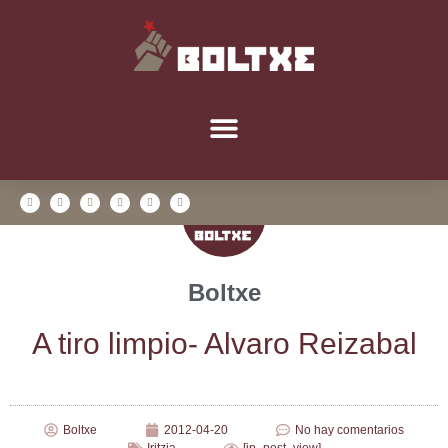
Boltxe
A tiro lim­pio- Alva­ro Reizabal
Boltxe
2012-04-20
No hay comentarios