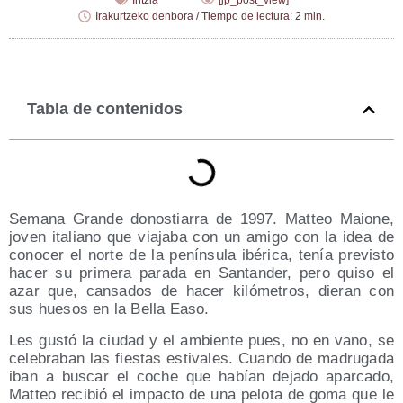
Iritzia
[jp_post_view]
Irakurtzeko denbora / Tiempo de lectura: 2 min.
Tabla de contenidos
Sema­na Gran­de donos­tia­rra de 1997. Mat­teo Maio­ne,
joven ita­liano que via­ja­ba con un ami­go con la idea de
cono­cer el nor­te de la penín­su­la ibé­ri­ca, tenía pre­vis­to
hacer su pri­me­ra para­da en San­tan­der, pero qui­so el
azar que, can­sa­dos de hacer kiló­me­tros, die­ran con
sus hue­sos en la Bella Easo.
Les gus­tó la ciu­dad y el ambien­te pues, no en vano, se
cele­bra­ban las fies­tas esti­va­les. Cuan­do de madru­ga­da
iban a bus­car el coche que habían deja­do apar­ca­do,
Mat­teo reci­bió el impac­to de una pelo­ta de goma que le