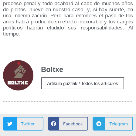
pro­ce­so penal y todo aca­ba­rá al cabo de muchos años
de plei­tos ‑nue­ve en nues­tro caso- y, si hay suer­te, en
una indem­ni­za­ción. Pero para enton­ces el paso de los
años habrá pro­du­ci­do su efec­to inexo­ra­ble y los car­gos
polí­ti­cos habrán elu­di­do sus res­pon­sa­bi­li­da­des. Al
tiempo.
Boltxe
Artikulo guztiak / Todos los artículos
Twitter
Facebook
Telegram