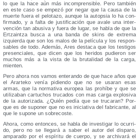
lo que la hace aún más incom­pren­si­ble. Pero tam­bién
en este caso se empe­zó por negar que la cau­sa de la
muer­te fue­ra el pelo­ta­zo, aun­que la autop­sia lo ha con­
fir­ma­do, y a fal­ta de jus­ti­fi­ca­ción que ava­le una inter­
ven­ción tan abu­si­va y fue­ra de lugar, se habla de que la
Ertzain­tza bus­ca a una ban­da de skins de extre­ma
izquier­da que son los malos de la pelí­cu­la y los res­pon­
sa­bles de todo. Ade­más, Ares des­ta­ca que los tes­ti­gos
pre­sen­cia­les, que dicen que los heri­dos pudie­ron ser
muchos más a la vis­ta de la bru­ta­li­dad de la car­ga,
mienten.
Pero aho­ra nos vamos ente­ran­do de que hace años que
el Arar­te­ko venía pidien­do que no se usa­ran esas
armas, que la nor­ma­ti­va euro­pea las prohí­be y que se
uti­li­za­ban car­tu­chos tru­ca­dos con mas car­ga explo­si­va
de la auto­ri­za­da. ¿Quién pedía que se tru­ca­ran? Por­
que es de supo­ner que no es ini­cia­ti­va del fabri­can­te, al
que le supo­ne un sobrecoste.
Aho­ra, como enton­ces, se habla de inves­ti­gar lo ocu­rri­
do, pero no se lle­ga­rá a saber el autor del dis­pa­ro,
ampa­ra­do por el espí­ri­tu de cuer­po, y se archi­va­rá el