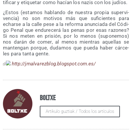
ti­fi­car y eti­que­tar como hacían los nazis con los judíos.
¿Estos (esta­mos hablan­do de nues­tra pro­pia super­vi­
ven­cia) no son moti­vos más que sufi­cien­tes para
echar­se a la calle pese a la refor­ma anun­cia­da del Códi­
go Penal que endu­re­ce­rá las penas por esas razo­nes?
Si nos meten en pri­sión, por lo menos (supo­ne­mos)
nos darán de comer, al menos mien­tras aque­llas se
man­ten­gan por­que, duda­mos que pue­da haber cár­ce­
les para tan­ta gente.
http://​jmal​va​rez​blog​.blogs​pot​.com​.es/
Boltxe
Artikulo guztiak / Todos los artículos