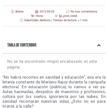
Boltxe
2012-04-20
No hay comentarios
Iritzia
[jp_post_view]
Irakurtzeko denbora / Tiempo de lectura: < 1 min.
Tabla de contenidos
No se ha encontrado ningún encabezado en esta
página.
“No habrá recor­tes en sani­dad y edu­ca­ción”, esa era la
leta­nía cons­tan­te de Mariano Rajoy duran­te la cam­pa­ña
elec­to­ral. En edu­ca­ción (públi­ca) lo vamos a ver ya:
Aulas haci­na­das, des­pi­dos de maes­tros y pro­fe­so­res,
cul­tu­ra por los sue­los, igno­ran­cia por las nubes. En
sani­dad recor­ta­rán nues­tras vidas ¿Esto no es para
tirar­se a la calle?