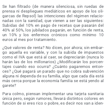
Se han fil­tra­do (de mane­ra silen­cio­sa, sin rue­das de
pren­sa ni des­plie­gues mediá­ti­cos en apo­yo de los oli­
gar­cas de Rep­sol) las inten­cio­nes del régi­men rela­cio­
na­das con la sani­dad, que vie­nen a ser las siguien­tes:
Subi­das del 10% en pago de rece­tas que pasa­rán del
40% al 50%, los jubi­la­dos paga­rán, en fun­ción de ren­ta,
un 10% y los enfer­mos cró­ni­cos como míni­mo 10
euros al mes por tratamiento.
¿Qué valo­res de ren­ta? No dicen, por aho­ra; sin embar­
go aque­lla es varia­ble, y con la subi­da de impues­tos
como el IVA que está al caer, se depre­cia­rán (nun­ca lo
harán las de los millo­na­rios) ¿Modi­fi­ca­rán los por­cen­
ta­jes cuan­do eso ocu­rra? ¿Cuán­to paga­re­mos enton­
ces? ¿Qué paga­rá un para­do que no cobra sub­ven­ción
algu­na ni depen­da de su fami­lia, algo que cada día está
más cer­ca por­que la eco­no­mía fami­lia se está yen­do al
garete?
Para col­mo, pien­san imple­men­tar una tar­je­ta sani­ta­ria
úni­ca pero, según rumo­res, lle­va­rá dis­tin­tos colo­res en
fun­ción de si eres rico o pobre, es decir nos van a iden­