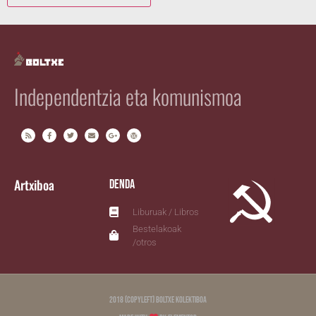
Independentzia eta komunismoa
Artxiboa
Denda
Liburuak / Libros
Bestelakoak
/otros
2018 (copyleft) Boltxe Kolektiboa