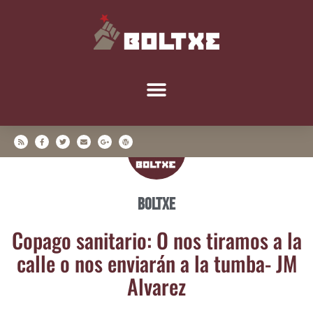
Boltxe
Copa­go sani­ta­rio: O nos tira­mos a la
calle o nos envia­rán a la tum­ba- JM
Alvarez