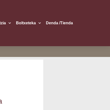
itzia
Boltxe­te­ka
Den­da /​Tien­da
a