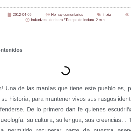
2012-04-09
No hay comentarios
Iritzia
Irakurtzeko denbora / Tiempo de lectura: 2 min.
ontenidos
ás! Una de las manías que tie­ne este pue­blo es, pre
r su his­to­ria; para man­te­ner vivos sus ras­gos iden­ti
en­der­se. De lo pri­me­ro dan fe quie­nes escu­dri­
ueo­lo­gía, su cul­tu­ra, su len­gua, sus creen­cias… T
 per­mi­ti­do recu­pe­rar par­te de nues­tra esen­