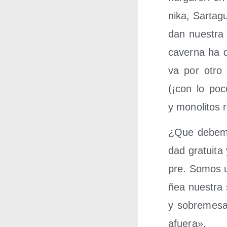
ni­ka, Sar­t
dan nues­tra v
caver­na ha d
va por otro 
(¡con lo poco
y mono­li­tos 
¿Que debe­mos
dad gra­tui­t
pre. Somos u
ñea nues­tra 
y sobre­me­sa
afuera».