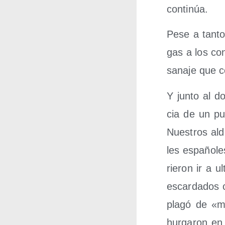
continúa.
Pese a tan­to
gas a los con
sa­na­je que c
Y jun­to al do
cia de un pue
Nues­tros ald
les espa­ño­le
rie­ron ir a 
escar­da­dos 
pla­gó de «mo
hur­ga­ron en 