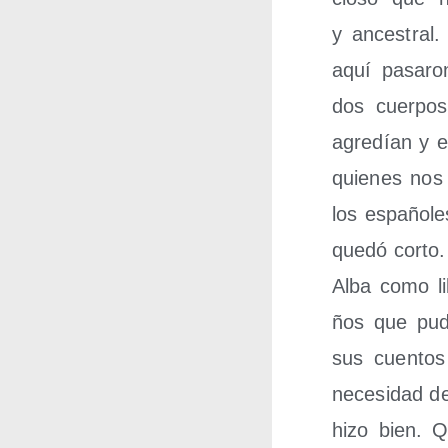
y ances­tral.
aquí pasa­ro
dos cuer­pos 
agre­dían y e
quie­nes nos 
los espa­ño­l
que­dó cor­to.
Alba como lib
ños que pudie
sus cuen­tos 
nece­si­dad d
hizo bien. Q