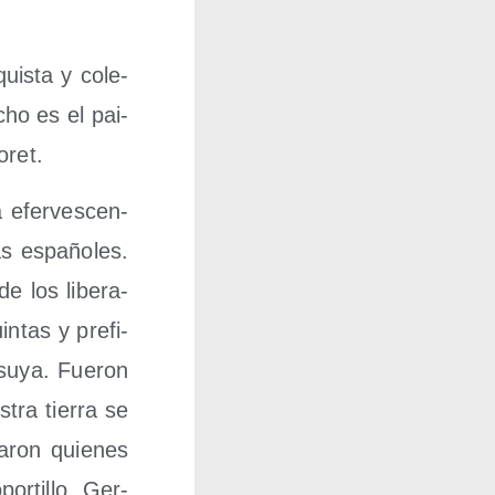
uis­ta y cole­
cho es el pai­
oret.
a efer­ves­cen­
s espa­ño­les.
e los libe­ra­
n­tas y pre­fi­
 suya. Fue­ron
tra tie­rra se
a­ron quie­nes
or­ti­llo, Ger­