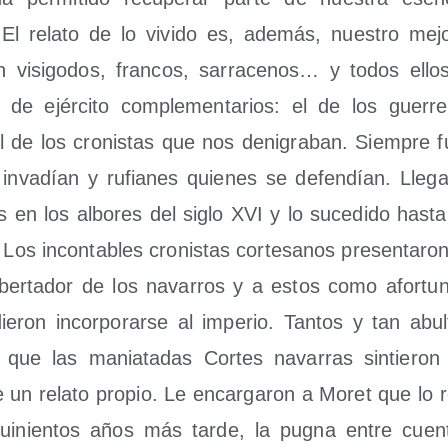
 El rela­to de lo vivi­do es, ade­más, nues­tro mejo
n visi­go­dos, fran­cos, sarra­ce­nos… y todos ell
de ejér­ci­to com­ple­men­ta­rios: el de los gue­r
l de los cro­nis­tas que nos deni­gra­ban. Siem­pre 
inva­dían y rufia­nes quie­nes se defen­dían. Lle­ga
es en los albo­res del siglo XVI y lo suce­di­do has­t
 Los incon­ta­bles cro­nis­tas cor­te­sa­nos pre­sen­ta­
er­ta­dor de los nava­rros y a estos como afor­tu­n
­ron incor­po­rar­se al impe­rio. Tan­tos y tan abul­
que las mania­ta­das Cor­tes nava­rras sin­tie­ron 
e un rela­to pro­pio. Le encar­ga­ron a Moret que lo re
ui­nien­tos años más tar­de, la pug­na entre cuen­t