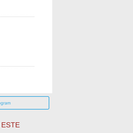
egram
 ESTE