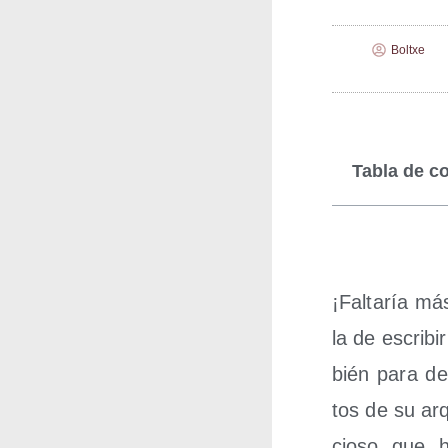
Boltxe
Tabla de c
¡Fal­ta­ría m
la de escri­bi
bién para def
tos de su arq
cio­so que ha