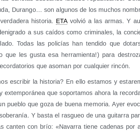
a­gu­da, Duran­go… son algu­nos de los muchos nom­b
er­da­de­ra his­to­ria.
ETA
vol­vió a las armas. Y au
eni­gra­do a sus caí­dos como cri­mi­na­les, la con­cie
lado. Todas las poli­cías han ten­di­do que dota
 que les gus­ta esa herra­mien­ta!) para des­tro­z
recor­da­to­rios que aso­man por cual­quier rincón.
 escri­bir la his­to­ria? En ello esta­mos y esta­re­
a y extem­po­rá­nea que sopor­ta­mos aho­ra la recor­d
n pue­blo que goza de bue­na memo­ria. Ayer evo­c
sobe­ra­nía. Y bas­ta el ras­gueo de una gui­ta­rra pa
s can­ten con brío: «Nava­rra tie­ne cade­nas por 