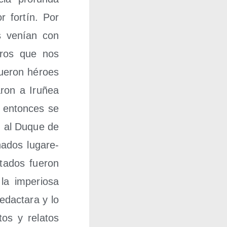
r for­tín. Por
os venían con
re­ros que nos
fue­ron héroes
­ron a Iru­ñea
a enton­ces se
ron al Duque de
a­dos luga­re­
ta­dos fue­ron
la impe­rio­sa
dac­ta­ra y lo
os y rela­tos