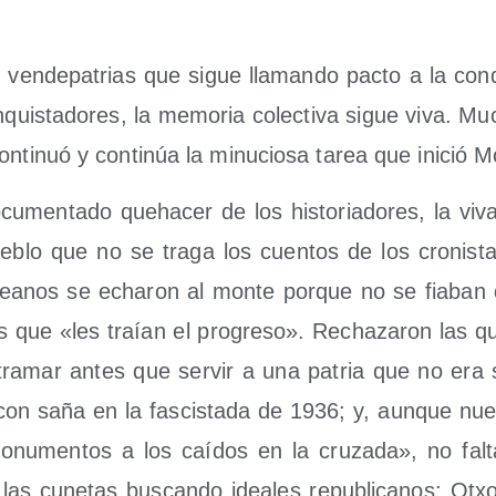
 ven­de­pa­trias que sigue lla­man­do pac­to a la con­q
­quis­ta­do­res, la memo­ria colec­ti­va sigue viva. Mu
on­ti­nuó y con­ti­núa la minu­cio­sa tarea que ini­ció M
cu­men­ta­do queha­cer de los his­to­ria­do­res, la viv
­blo que no se tra­ga los cuen­tos de los cro­nis­ta
ea­nos se echa­ron al mon­te por­que no se fia­ban d
s que «les traían el pro­gre­so». Recha­za­ron las qui
ultra­mar antes que ser­vir a una patria que no era
con saña en la fas­cis­ta­da de 1936; y, aun­que nues­
nu­men­tos a los caí­dos en la cru­za­da», no fal­t
las cune­tas bus­can­do idea­les repu­bli­ca­nos: Otxo­p