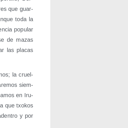
res que guar­
n­que toda la
n­cia popu­lar
r­se de mazas
ar las pla­cas
mos; la cruel­
a­re­mos siem­
a­mos en Iru­
ra que txo­kos
aden­tro y por