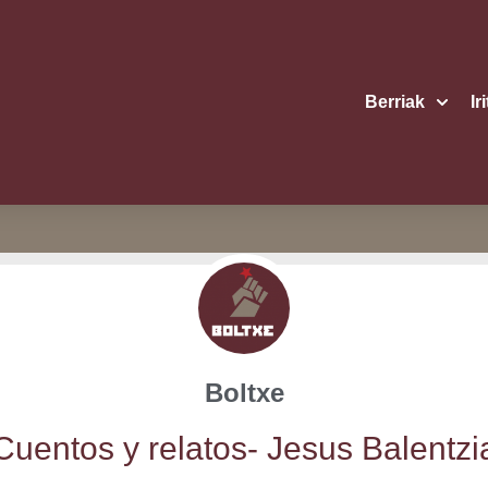
Berriak
Ir
Boltxe
Cuen­tos y rela­tos- Jesus Balentzi