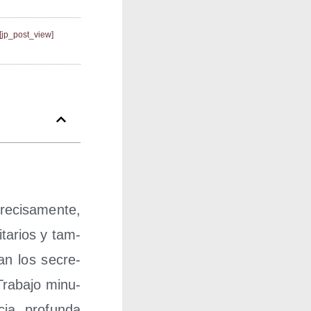
[jp_post_view]
­ci­sa­men­te,
­ta­rios y tam­
ñan los secre­
ra­ba­jo minu­
cia pro­fun­da