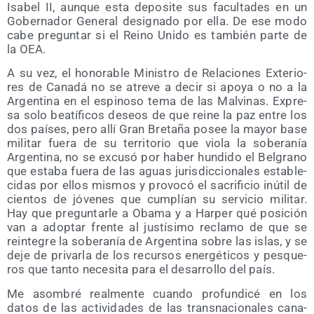
Isa­bel II, aun­que esta depo­si­te sus facul­ta­des en un
Gober­na­dor Gene­ral desig­na­do por ella. De ese modo
cabe pre­gun­tar si el Rei­no Uni­do es tam­bién par­te de
la OEA.
A su vez, el hono­ra­ble Minis­tro de Rela­cio­nes Exte­rio­
res de Cana­dá no se atre­ve a decir si apo­ya o no a la
Argen­ti­na en el espi­no­so tema de las Mal­vi­nas. Expre­
sa solo bea­tí­fi­cos deseos de que reine la paz entre los
dos paí­ses, pero allí Gran Bre­ta­ña posee la mayor base
mili­tar fue­ra de su terri­to­rio que vio­la la sobe­ra­nía
Argen­ti­na, no se excu­só por haber hun­di­do el Bel­grano
que esta­ba fue­ra de las aguas juris­dic­cio­na­les esta­ble­
ci­das por ellos mis­mos y pro­vo­có el sacri­fi­cio inú­til de
cien­tos de jóve­nes que cum­plían su ser­vi­cio mili­tar.
Hay que pre­gun­tar­le a Oba­ma y a Har­per qué posi­ción
van a adop­tar fren­te al jus­tí­si­mo recla­mo de que se
rein­te­gre la sobe­ra­nía de Argen­ti­na sobre las islas, y se
deje de pri­var­la de los recur­sos ener­gé­ti­cos y pes­que­
ros que tan­to nece­si­ta para el desa­rro­llo del país.
Me asom­bré real­men­te cuan­do pro­fun­di­cé en los
datos de las acti­vi­da­des de las trans­na­cio­na­les cana­