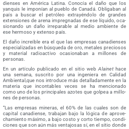
dien­ses en Amé­ri­ca Lati­na. Cono­cía el daño que los
yan­quis le impo­nían al pue­blo de Cana­dá. Obli­ga­ban al
país a bus­car el petró­leo extra­yén­do­lo de gran­des
exten­sio­nes de are­na impreg­na­das de ese líqui­do, oca­
sio­nan­do un daño irre­pa­ra­ble al medio ambien­te de
ese her­mo­so y exten­so país.
El daño increí­ble era el que las empre­sas cana­dien­ses
espe­cia­li­za­das en bús­que­da de oro, meta­les pre­cio­sos
y mate­rial radio­ac­ti­vo oca­sio­na­ban a millo­nes de
personas.
En un artícu­lo publi­ca­do en el sitio web
Alai­net
hace
una sema­na, sus­cri­to por una inge­nie­ra en Cali­dad
Ambiental,que nos intro­du­ce más deta­lla­da­men­te en la
mate­ria que incon­ta­bles veces se ha men­cio­na­do
como uno de los prin­ci­pa­les azo­tes que gol­pea a millo­
nes de personas.
“Las empre­sas mine­ras, el 60% de las cua­les son de
capi­tal cana­dien­se, tra­ba­jan bajo la lógi­ca de apro­ve­
cha­mien­to máxi­mo, a bajo cos­to y cor­to tiem­po, con­di­
cio­nes que son aún más ven­ta­jo­sas sí, en el sitio don­de