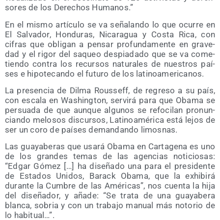
so­res de los Dere­chos Humanos.”
En el mis­mo artícu­lo se va seña­lan­do lo que ocu­rre en
El Sal­va­dor, Hon­du­ras, Nica­ra­gua y Cos­ta Rica, con
cifras que obli­gan a pen­sar pro­fun­da­men­te en gra­ve­
dad y el rigor del saqueo des­pia­da­do que se va come­
tien­do con­tra los recur­sos natu­ra­les de nues­tros paí­
ses e hipo­te­can­do el futu­ro de los latinoamericanos.
La pre­sen­cia de Dil­ma Rous­seff, de regre­so a su país,
con esca­la en Washing­ton, ser­vi­rá para que Oba­ma se
per­sua­da de que aun­que algu­nos se refo­ci­lan pro­nun­
cian­do melo­sos dis­cur­sos, Lati­noa­mé­ri­ca está lejos de
ser un coro de paí­ses deman­dan­do limosnas.
Las gua­ya­be­ras que usa­rá Oba­ma en Car­ta­ge­na es uno
de los gran­des temas de las agen­cias noti­cio­sas:
“Edgar Gómez […] ha dise­ña­do una para el pre­si­den­te
de Esta­dos Uni­dos, Barack Oba­ma, que la exhi­bi­rá
duran­te la Cum­bre de las Amé­ri­cas”, nos cuen­ta la hija
del dise­ña­dor, y aña­de: “Se tra­ta de una gua­ya­be­ra
blan­ca, sobria y con un tra­ba­jo manual más noto­rio de
lo habitual…”.