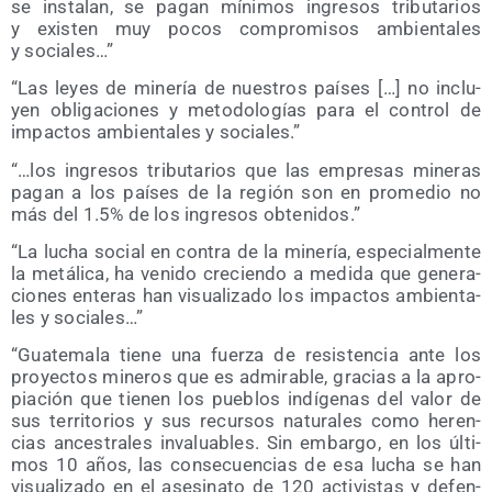
se ins­ta­lan, se pagan míni­mos ingre­sos tri­bu­ta­rios
y exis­ten muy pocos com­pro­mi­sos ambien­ta­les
y sociales…”
“Las leyes de mine­ría de nues­tros paí­ses […] no inclu­
yen obli­ga­cio­nes y meto­do­lo­gías para el con­trol de
impac­tos ambien­ta­les y sociales.”
“…los ingre­sos tri­bu­ta­rios que las empre­sas mine­ras
pagan a los paí­ses de la región son en pro­me­dio no
más del 1.5% de los ingre­sos obtenidos.”
“La lucha social en con­tra de la mine­ría, espe­cial­men­te
la metá­li­ca, ha veni­do cre­cien­do a medi­da que gene­ra­
cio­nes ente­ras han visua­li­za­do los impac­tos ambien­ta­
les y sociales…”
“Gua­te­ma­la tie­ne una fuer­za de resis­ten­cia ante los
pro­yec­tos mine­ros que es admi­ra­ble, gra­cias a la apro­
pia­ción que tie­nen los pue­blos indí­ge­nas del valor de
sus terri­to­rios y sus recur­sos natu­ra­les como heren­
cias ances­tra­les inva­lua­bles. Sin embar­go, en los últi­
mos 10 años, las con­se­cuen­cias de esa lucha se han
visua­li­za­do en el ase­si­na­to de 120 acti­vis­tas y defen­