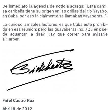
De inme­dia­to la agen­cia de noti­cia agre­ga: “Esta cami­
sa cari­be­ña tie­ne su ori­gen en las ori­llas del río Yaya­bo,
en Cuba, por eso ini­cial­men­te se lla­ma­ban yayaberas…”.
Lo curio­so, ama­bles lec­to­res, es que Cuba está prohi­bi­
da en esa reu­nión; pero las gua­ya­be­ras, no. ¿Quién pue­
de aguan­tar la risa? Hay que correr para avi­sar­le
a Harper.
Fidel Cas­tro Ruz
Abril 8 de 2012