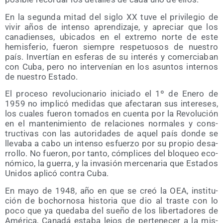
En la segun­da mitad del siglo XX tuve el pri­vi­le­gio de
vivir años de inten­so apren­di­za­je, y apre­ciar que los
cana­dien­ses, ubi­ca­dos en el extre­mo nor­te de este
hemis­fe­rio, fue­ron siem­pre res­pe­tuo­sos de nues­tro
país. Inver­tían en esfe­ras de su inte­rés y comer­cia­ban
con Cuba, pero no inter­ve­nían en los asun­tos inter­nos
de nues­tro Estado.
El pro­ce­so revo­lu­cio­na­rio ini­cia­do el 1º de Enero de
1959 no impli­có medi­das que afec­ta­ran sus intere­ses,
los cua­les fue­ron toma­dos en cuen­ta por la Revo­lu­ción
en el man­te­ni­mien­to de rela­cio­nes nor­ma­les y cons­
truc­ti­vas con las auto­ri­da­des de aquel país don­de se
lle­va­ba a cabo un inten­so esfuer­zo por su pro­pio desa­
rro­llo. No fue­ron, por tan­to, cóm­pli­ces del blo­queo eco­
nó­mi­co, la gue­rra, y la inva­sión mer­ce­na­ria que Esta­dos
Uni­dos apli­có con­tra Cuba.
En mayo de 1948, año en que se creó la OEA, ins­ti­tu­
ción de bochor­no­sa his­to­ria que dio al tras­te con lo
poco que ya que­da­ba del sue­ño de los liber­ta­do­res de
Amé­ri­ca, Cana­dá esta­ba lejos de per­te­ne­cer a la mis­