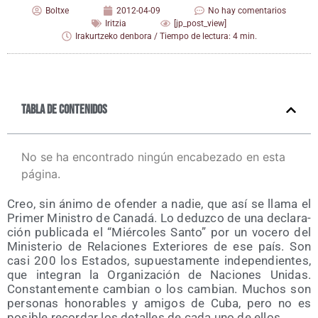
Boltxe
2012-04-09
No hay comentarios
Iritzia
[jp_post_view]
Irakurtzeko denbora / Tiempo de lectura: 4 min.
Tabla de contenidos
No se ha encontrado ningún encabezado en esta
página.
Creo, sin áni­mo de ofen­der a nadie, que así se lla­ma el
Pri­mer Minis­tro de Cana­dá. Lo deduz­co de una decla­ra­
ción publi­ca­da el “Miér­co­les San­to” por un voce­ro del
Minis­te­rio de Rela­cio­nes Exte­rio­res de ese país. Son
casi 200 los Esta­dos, supues­ta­men­te inde­pen­dien­tes,
que inte­gran la Orga­ni­za­ción de Nacio­nes Uni­das.
Cons­tan­te­men­te cam­bian o los cam­bian. Muchos son
per­so­nas hono­ra­bles y ami­gos de Cuba, pero no es
posi­ble recor­dar los deta­lles de cada uno de ellos.