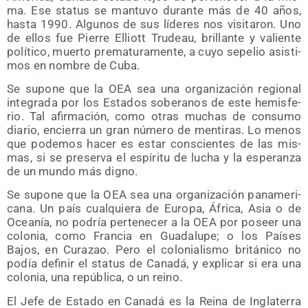
ma. Ese sta­tus se man­tu­vo duran­te más de 40 años,
has­ta 1990. Algu­nos de sus líde­res nos visi­ta­ron. Uno
de ellos fue Pie­rre Elliott Tru­deau, bri­llan­te y valien­te
polí­ti­co, muer­to pre­ma­tu­ra­men­te, a cuyo sepe­lio asis­ti­
mos en nom­bre de Cuba.
Se supo­ne que la OEA sea una orga­ni­za­ción regio­nal
inte­gra­da por los Esta­dos sobe­ra­nos de este hemis­fe­
rio. Tal afir­ma­ción, como otras muchas de con­su­mo
dia­rio, encie­rra un gran núme­ro de men­ti­ras. Lo menos
que pode­mos hacer es estar cons­cien­tes de las mis­
mas, si se pre­ser­va el espí­ri­tu de lucha y la espe­ran­za
de un mun­do más digno.
Se supo­ne que la OEA sea una orga­ni­za­ción pan­ame­ri­
ca­na. Un país cual­quie­ra de Euro­pa, Áfri­ca, Asia o de
Ocea­nía, no podría per­te­ne­cer a la OEA por poseer una
colo­nia, como Fran­cia en Gua­da­lu­pe; o los Paí­ses
Bajos, en Cura­zao. Pero el colo­nia­lis­mo bri­tá­ni­co no
podía defi­nir el sta­tus de Cana­dá, y expli­car si era una
colo­nia, una repú­bli­ca, o un reino.
El Jefe de Esta­do en Cana­dá es la Rei­na de Ingla­te­rra