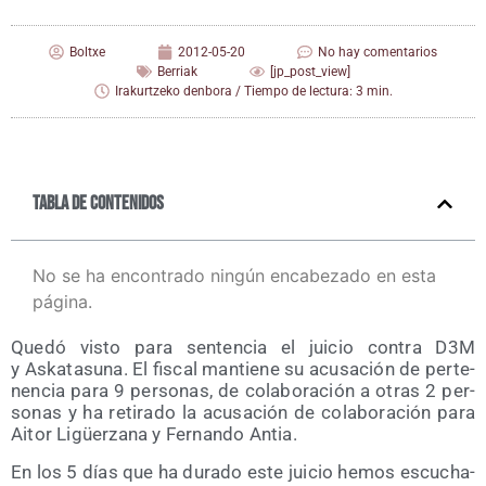
Boltxe
2012-05-20
No hay comentarios
Berriak
[jp_post_view]
Irakurtzeko denbora / Tiempo de lectura: 3 min.
Tabla de contenidos
No se ha encontrado ningún encabezado en esta
página.
Que­dó vis­to para sen­ten­cia el jui­cio con­tra D3M
y Aska­ta­su­na. El fis­cal man­tie­ne su acu­sa­ción de per­te­
nen­cia para 9 per­so­nas, de cola­bo­ra­ción a otras 2 per­
so­nas y ha reti­ra­do la acu­sa­ción de cola­bo­ra­ción para
Aitor Ligüer­za­na y Fer­nan­do Antia.
En los 5 días que ha dura­do este jui­cio hemos escu­cha­