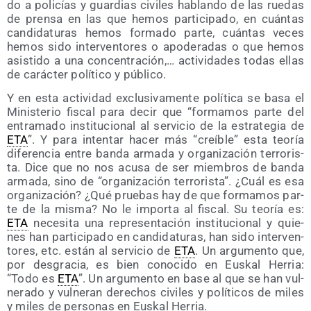
do a poli­cías y guar­dias civi­les hablan­do de las rue­das
de pren­sa en las que hemos par­ti­ci­pa­do, en cuán­tas
can­di­da­tu­ras hemos for­ma­do par­te, cuán­tas veces
hemos sido inter­ven­to­res o apo­de­ra­das o que hemos
asis­ti­do a una con­cen­tra­ción,… acti­vi­da­des todas ellas
de carác­ter polí­ti­co y público.
Y en esta acti­vi­dad exclu­si­va­men­te polí­ti­ca se basa el
Minis­te­rio fis­cal para decir que “for­ma­mos par­te del
entra­ma­do ins­ti­tu­cio­nal al ser­vi­cio de la estra­te­gia de
ETA
”. Y para inten­tar hacer más “creí­ble” esta teo­ría
dife­ren­cia entre ban­da arma­da y orga­ni­za­ción terro­ris­
ta. Dice que no nos acu­sa de ser miem­bros de ban­da
arma­da, sino de “orga­ni­za­ción terro­ris­ta”. ¿Cuál es esa
orga­ni­za­ción? ¿Qué prue­bas hay de que for­ma­mos par­
te de la mis­ma? No le impor­ta al fis­cal. Su teo­ría es:
ETA
nece­si­ta una repre­sen­ta­ción ins­ti­tu­cio­nal y quie­
nes han par­ti­ci­pa­do en can­di­da­tu­ras, han sido inter­ven­
to­res, etc. están al ser­vi­cio de
ETA
. Un argu­men­to que,
por des­gra­cia, es bien cono­ci­do en Eus­kal Herria:
“Todo es
ETA
”. Un argu­men­to en base al que se han vul­
ne­ra­do y vul­ne­ran dere­chos civi­les y polí­ti­cos de miles
y miles de per­so­nas en Eus­kal Herria.