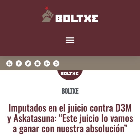
Boltxe
Impu­tados en el jui­cio con­tra D3M
y Aska­ta­su­na: “Este jui­cio lo vamos
a ganar con nues­tra absolución”