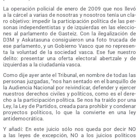
La ope­ra­ción poli­cial de enero de 2009 que nos lle­vó
a la cár­cel a varias de noso­tras y noso­tros tenía un cla­
ro obje­ti­vo: impe­dir la par­ti­ci­pa­ción polí­ti­ca de las per­
so­nas inde­pen­den­tis­tas y de izquier­das en las elec­cio­
nes al par­la­men­to de Gas­teiz. Con la ile­ga­li­za­ción de
D3M y Aska­ta­su­na con­si­guie­ron una foto tru­ca­da de
ese par­la­men­to, y un Gobierno Vas­co que no repre­sen­
ta la volun­tad de la socie­dad vas­ca. Ese fue nues­tro
deli­to: pre­sen­tar una ofer­ta elec­to­ral aber­tza­le y de
izquier­das a la ciu­da­da­nía vasca.
Como dije ayer ante el Tri­bu­nal, en nom­bre de todas las
per­so­nas juz­ga­das, “nos han sen­ta­do en el ban­qui­llo de
la Audien­cia Nacio­nal por rei­vin­di­car, defen­der y ejer­cer
nues­tros dere­chos civi­les y polí­ti­cos, como es el dere­
cho a la par­ti­ci­pa­ción polí­ti­ca. Se nos ha traí­do por una
Ley, la Ley de Par­ti­dos, crea­da para prohi­bir y con­de­nar
pro­yec­tos polí­ti­cos, lo que la con­vier­te en una ley
antidemocrática.
Y aña­dí: En este jui­cio só­lo nos que­da por decir NO
a las leyes de excep­ción, NO a los jui­cios polí­ti­cos