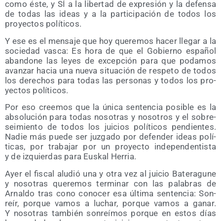
como és­te, y SÍ a la liber­tad de expre­sión y la defen­sa
de todas las ideas y a la par­ti­ci­pa­ción de todos los
pro­yec­tos políticos.
Y ese es el men­sa­je que hoy que­re­mos hacer lle­gar a la
socie­dad vas­ca: Es hora de que el Gobierno espa­ñol
aban­do­ne las leyes de excep­ción para que poda­mos
avan­zar hacia una nue­va situa­ción de res­pe­to de todos
los dere­chos para todas las per­so­nas y todos los pro­
yec­tos políticos.
Por eso cree­mos que la úni­ca sen­ten­cia posi­ble es la
abso­lu­ción para todas noso­tras y noso­tros y el sobre­
sei­mien­to de todos los jui­cios polí­ti­cos pen­dien­tes.
Nadie más pue­de ser juz­ga­do por defen­der ideas polí­
ti­cas, por tra­ba­jar por un pro­yec­to inde­pen­den­tis­ta
y de izquier­das para Eus­kal Herria.
Ayer el fis­cal alu­dió una y otra vez al jui­cio Bate­ra­gu­ne
y noso­tras que­re­mos ter­mi­nar con las pala­bras de
Arnal­do tras cono cono­cer esa úl­ti­ma sen­ten­cia: Son­
reír, por­que vamos a luchar, por­que vamos a ganar.
Y noso­tras tam­bién son­reí­mos por­que en estos días