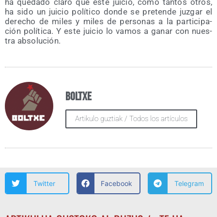
ha que­da­do cla­ro que este jui­cio, como tan­tos otros,
ha sido un jui­cio polí­ti­co don­de se pre­ten­de juz­gar el
dere­cho de miles y miles de per­so­nas a la par­ti­ci­pa­
ción polí­ti­ca. Y este jui­cio lo vamos a ganar con nues­
tra absolución.
Boltxe
Artikulo guztiak / Todos los artículos
Twitter
Facebook
Telegram