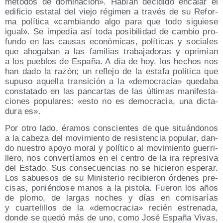
méto­dos de domi­na­ción». Habían deci­di­do enca­lar el
edi­fi­cio esta­tal del vie­jo régi­men a tra­vés de su Refor­
ma polí­ti­ca «cam­bian­do algo para que todo siguie­se
igual». Se impe­día así toda posi­bi­li­dad de cam­bio pro­
fun­do en las cau­sas eco­nó­mi­cas, polí­ti­cas y socia­les
que aho­ga­ban a las fami­lias tra­ba­ja­do­ras y opri­mían
a los pue­blos de Espa­ña. A día de hoy, los hechos nos
han dado la razón; un refle­jo de la esta­fa polí­ti­ca que
supu­so aque­lla tran­si­ción a la «demo­cra­cia» que­da­ba
cons­ta­ta­do en las pan­car­tas de las últi­mas mani­fes­ta­
cio­nes popu­la­res: «esto no es demo­cra­cia, una dic­ta­
du­ra es».
Por otro lado, éra­mos cons­cien­tes de que situán­do­nos
a la cabe­za del movi­mien­to de resis­ten­cia popu­lar, dan­
do nues­tro apo­yo moral y polí­ti­co al movi­mien­to gue­rri­
lle­ro, nos con­ver­tía­mos en el cen­tro de la ira repre­si­va
del Esta­do. Sus con­se­cuen­cias no se hicie­ron espe­rar.
Los sabue­sos de su Minis­te­rio reci­bie­ron órde­nes pre­
ci­sas, ponién­do­se manos a la pis­to­la. Fue­ron los años
de plo­mo, de lar­gas noches y días en comi­sa­rías
y cuar­te­li­llos de la «demo­cra­cia» recién estre­na­da,
don­de se que­dó más de uno, como José Espa­ña Vivas,