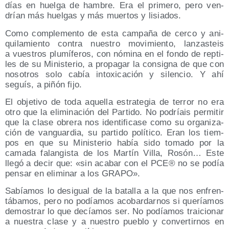
días en huel­ga de ham­bre. Era el pri­me­ro, pero ven­
drían más huel­gas y más muer­tos y lisiados.
Como com­ple­men­to de esta cam­pa­ña de cer­co y ani­
qui­la­mien­to con­tra nues­tro movi­mien­to, lan­zas­teis
a vues­tros plu­mí­fe­ros, con nómi­na en el fon­do de rep­ti­
les de su Minis­te­rio, a pro­pa­gar la con­sig­na de que con
noso­tros solo cabía into­xi­ca­ción y silen­cio. Y ahí
seguís, a piñón fijo.
El obje­ti­vo de toda aque­lla estra­te­gia de terror no era
otro que la eli­mi­na­ción del Par­ti­do. No podríais per­mi­tir
que la cla­se obre­ra nos iden­ti­fi­ca­se como su orga­ni­za­
ción de van­guar­dia, su par­ti­do polí­ti­co. Eran los tiem­
pos en que su Minis­te­rio había sido toma­do por la
cama­da falan­gis­ta de los Mar­tín Villa, Rosón… Este
lle­gó a decir que: «sin aca­bar con el PCE® no se podía
pen­sar en eli­mi­nar a los GRAPO».
Sabía­mos lo des­igual de la bata­lla a la que nos enfren­
tá­ba­mos, pero no podía­mos aco­bar­dar­nos si que­ría­mos
demos­trar lo que decía­mos ser. No podía­mos trai­cio­nar
a nues­tra cla­se y a nues­tro pue­blo y con­ver­tir­nos en