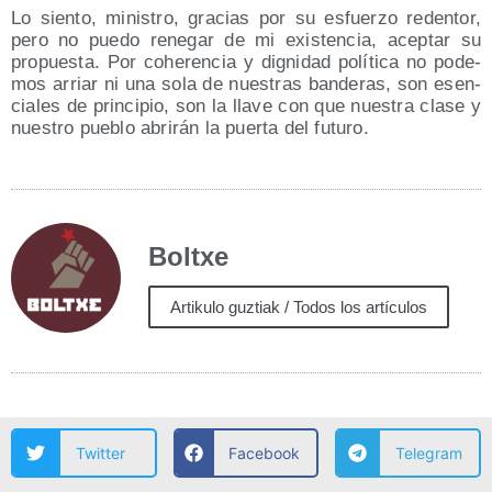
Lo sien­to, minis­tro, gra­cias por su esfuer­zo reden­tor,
pero no pue­do rene­gar de mi exis­ten­cia, acep­tar su
pro­pues­ta. Por cohe­ren­cia y dig­ni­dad polí­ti­ca no pode­
mos arriar ni una sola de nues­tras ban­de­ras, son esen­
cia­les de prin­ci­pio, son la lla­ve con que nues­tra cla­se y
nues­tro pue­blo abri­rán la puer­ta del futuro.
Boltxe
Artikulo guztiak / Todos los artículos
Twitter
Facebook
Telegram