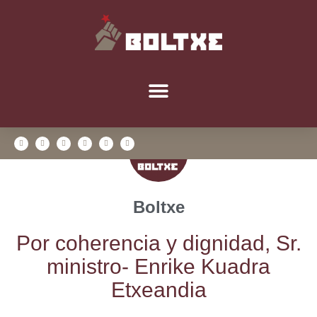
Boltxe
Por cohe­ren­cia y dig­ni­dad, Sr.
minis­tro- Enri­ke Kua­dra
Etxeandia