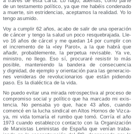
a tra­vés de esta car­ta. Lo hago, ade­más, como par­te
de un tes­ta­men­to polí­ti­co, ya que me habéis con­de­na­do
a muer­te, sin estri­den­cias, acep­ta­mos la reali­dad. Yo lo
ten­go asumido.
Voy a cum­plir 62 años, aca­bo de salir de una ope­ra­ción
de cán­cer y ten­go la salud un poco res­que­bra­ja­da. Lle­
vo 16 años de cár­cel y me que­dan 14 por cum­plir con
el incre­men­to de la «ley Parot», a la que habrá que
aña­dir, pro­ba­ble­men­te, la per­pe­tua revi­sa­ble. Ya ve,
minis­tro, no lle­go. Eso sí, pro­cu­ra­ré resis­tir lo más
posi­ble, man­te­nien­do la ban­de­ra de con­se­cuen­cia
y dig­ni­dad, de ejem­plo y orien­ta­ción para las gene­ra­cio­
nes veni­de­ras de revo­lu­cio­na­rios que están pidien­do
paso. Es la dia­léc­ti­ca de la vida.
No pue­do evi­tar una mira­da retros­pec­ti­va al pro­ce­so de
com­pro­mi­so social y polí­ti­co que ha mar­ca­do mi exis­
ten­cia. No pen­sa­ba yo que, hace 43 años, cuan­do
comen­cé en la lucha sin­di­cal en Altos Hor­nos de Viz­ca­
ya, mi vida toma­ría el rum­bo que tomó. Corría el año
1973 cuan­do esta­blez­co con­tac­to con la Orga­ni­za­ción
de Mar­xis­tas Leni­nis­tas de Espa­ña que venían tra­ba­