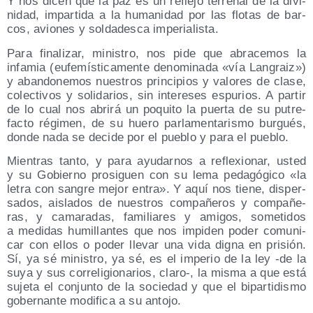
Y nos dicen que la paz es un refle­jo terre­nal de la divi­
ni­dad, impar­ti­da a la huma­ni­dad por las flo­tas de bar­
cos, avio­nes y sol­da­des­ca imperialista.
Para fina­li­zar, minis­tro, nos pide que abra­ce­mos la
infa­mia (eufe­mís­ti­ca­men­te deno­mi­na­da «vía Lan­graiz»)
y aban­do­ne­mos nues­tros prin­ci­pios y valo­res de cla­se,
colec­ti­vos y soli­da­rios, sin intere­ses espu­rios. A par­tir
de lo cual nos abri­rá un poqui­to la puer­ta de su putre­
fac­to régi­men, de su hue­ro par­la­men­ta­ris­mo bur­gués,
don­de nada se deci­de por el pue­blo y para el pueblo.
Mien­tras tan­to, y para ayu­dar­nos a refle­xio­nar, usted
y su Gobierno pro­si­guen con su lema peda­gó­gi­co «la
letra con san­gre mejor entra». Y aquí nos tie­ne, dis­per­
sa­dos, ais­la­dos de nues­tros com­pa­ñe­ros y com­pa­ñe­
ras, y cama­ra­das, fami­lia­res y ami­gos, some­ti­dos
a medi­das humi­llan­tes que nos impi­den poder comu­ni­
car con ellos o poder lle­var una vida dig­na en pri­sión.
Sí, ya sé minis­tro, ya sé, es el impe­rio de la ley ‑de la
suya y sus corre­li­gio­na­rios, claro‑, la mis­ma a que está
suje­ta el con­jun­to de la socie­dad y que el bipar­ti­dis­mo
gober­nan­te modi­fi­ca a su antojo.