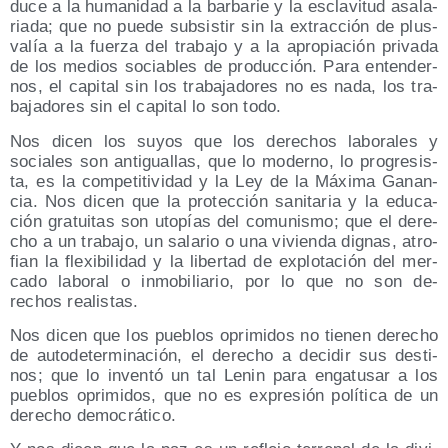
du­ce a la huma­ni­dad a la bar­ba­rie y la escla­vi­tud asa­la­
ria­da; que no pue­de sub­sis­tir sin la extrac­ción de plus­
va­lía a la fuer­za del tra­ba­jo y a la apro­pia­ción pri­va­da
de los medios socia­bles de pro­duc­ción. Para enten­der­
nos, el capi­tal sin los tra­ba­ja­do­res no es nada, los tra­
ba­ja­do­res sin el capi­tal lo son todo.
Nos dicen los suyos que los dere­chos labo­ra­les y
socia­les son anti­gua­llas, que lo moderno, lo pro­gre­sis­
ta, es la com­pe­ti­ti­vi­dad y la Ley de la Máxi­ma Ganan­
cia. Nos dicen que la pro­tec­ción sani­ta­ria y la edu­ca­
ción gra­tui­tas son uto­pías del comu­nis­mo; que el dere­
cho a un tra­ba­jo, un sala­rio o una vivien­da dig­nas, atro­
fian la fle­xi­bi­li­dad y la liber­tad de explo­ta­ción del mer­
ca­do labo­ral o inmo­bi­lia­rio, por lo que no son de-
rechos realistas.
Nos dicen que los pue­blos opri­mi­dos no tie­nen dere­cho
de auto­de­ter­mi­na­ción, el dere­cho a deci­dir sus des­ti­
nos; que lo inven­tó un tal Lenin para enga­tu­sar a los
pue­blos opri­mi­dos, que no es expre­sión polí­ti­ca de un
dere­cho democrático.