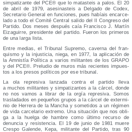
sim­pa­ti­zan­te del PCE® que lo matas­teis a palos. El 20
de abril de 1979, ase­si­nas­teis a Del­ga­do de Codex,
Secre­ta­rio Gene­ral en fun­cio­nes, pues habíais encar­ce­
la­do a todo el Comi­té Cen­tral sali­do del II Con­gre­so del
Par­ti­do. Dos meses des­pués caía Fran­cis­co J. Mar­tín
Eiza­gui­rre, pre­si­den­te del par­ti­do. Fue­ron los pri­me­ros
de una lar­ga lista.
Entre medias, el Tri­bu­nal Supre­mo, caver­na del fran­
quis­mo y la injus­ti­cia, nie­ga, en 1977, la apli­ca­ción de
la Amnis­tía Polí­ti­ca a varios mili­tan­tes de los GRAPO
y del PCE®. Pre­lu­dio de muros más recien­tes impues­
tos a los pre­sos polí­ti­cos por ese tribunal.
La ola repre­si­va lan­za­da con­tra el par­ti­do lle­va
a muchos mili­tan­tes y sim­pa­ti­zan­tes a la cár­cel, don­de
no nos vamos a librar de la orgía repre­si­va. Somos
tras­la­da­dos en peque­ños gru­pos a la cár­cel de exter­mi­
nio de Herre­ra de la Man­cha y some­ti­dos a un régi­men
de vida car­ce­la­rio extre­mo. Una situa­ción que nos obli­
ga a la huel­ga de ham­bre como últi­mo recur­so de
denun­cia y resis­ten­cia. El 19 de junio de 1981 mue­re
Cres­po Galen­de, Kepa, mili­tan­te del Par­ti­do, tras 90