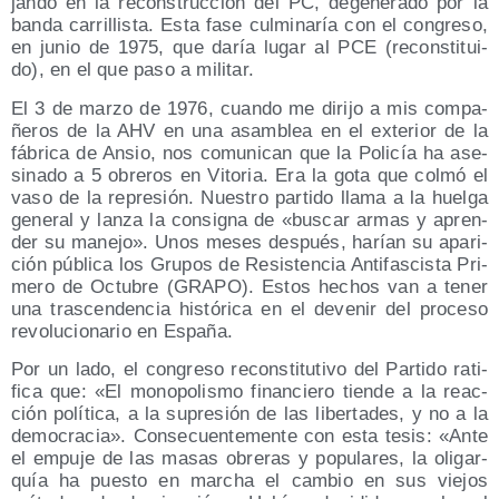
jan­do en la recons­truc­ción del PC, dege­ne­ra­do por la
ban­da carri­llis­ta. Esta fase cul­mi­na­ría con el con­gre­so,
en junio de 1975, que daría lugar al PCE (recons­ti­tui­
do), en el que paso a militar.
El 3 de mar­zo de 1976, cuan­do me diri­jo a mis com­pa­
ñe­ros de la AHV en una asam­blea en el exte­rior de la
fábri­ca de Ansio, nos comu­ni­can que la Poli­cía ha ase­
si­na­do a 5 obre­ros en Vito­ria. Era la gota que col­mó el
vaso de la repre­sión. Nues­tro par­ti­do lla­ma a la huel­ga
gene­ral y lan­za la con­sig­na de «bus­car armas y apren­
der su mane­jo». Unos meses des­pués, harían su apa­ri­
ción públi­ca los Gru­pos de Resis­ten­cia Anti­fas­cis­ta Pri­
me­ro de Octu­bre (GRAPO). Estos hechos van a tener
una tras­cen­den­cia his­tó­ri­ca en el deve­nir del pro­ce­so
revo­lu­cio­na­rio en España.
Por un lado, el con­gre­so recons­ti­tu­ti­vo del Par­ti­do rati­
fi­ca que: «El mono­po­lis­mo finan­cie­ro tien­de a la reac­
ción polí­ti­ca, a la supre­sión de las liber­ta­des, y no a la
demo­cra­cia». Con­se­cuen­te­men­te con esta tesis: «Ante
el empu­je de las masas obre­ras y popu­la­res, la oli­gar­
quía ha pues­to en mar­cha el cam­bio en sus vie­jos