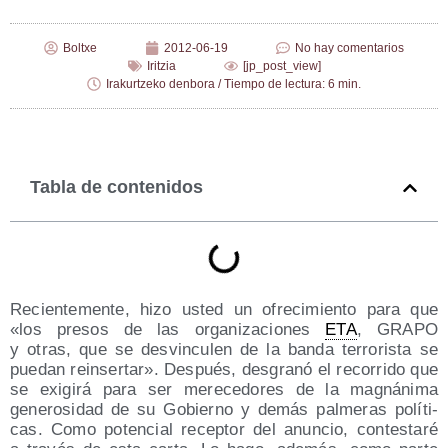
Boltxe
2012-06-19
No hay comentarios
Iritzia
[jp_post_view]
Irakurtzeko denbora / Tiempo de lectura: 6 min.
Tabla de contenidos
Recien­te­men­te, hizo usted un ofre­ci­mien­to para que
«los pre­sos de las orga­ni­za­cio­nes
ETA
, GRAPO
y otras, que se des­vin­cu­len de la ban­da terro­ris­ta se
pue­dan rein­ser­tar». Des­pués, des­gra­nó el reco­rri­do que
se exi­gi­rá para ser mere­ce­do­res de la mag­ná­ni­ma
gene­ro­si­dad de su Gobierno y demás pal­me­ras polí­ti­
cas. Como poten­cial recep­tor del anun­cio, con­tes­ta­ré