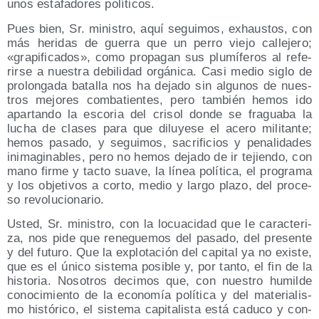
unos esta­fa­do­res políticos.
Pues bien, Sr. minis­tro, aquí segui­mos, exhaus­tos, con
más heri­das de gue­rra que un perro vie­jo calle­je­ro;
«gra­pi­fi­ca­dos», como pro­pa­gan sus plu­mí­fe­ros al refe­
rir­se a nues­tra debi­li­dad orgá­ni­ca. Casi medio siglo de
pro­lon­ga­da bata­lla nos ha deja­do sin algu­nos de nues­
tros mejo­res com­ba­tien­tes, pero tam­bién hemos ido
apar­tan­do la esco­ria del cri­sol don­de se fra­gua­ba la
lucha de cla­ses para que dilu­ye­se el ace­ro mili­tan­te;
hemos pasa­do, y segui­mos, sacri­fi­cios y pena­li­da­des
inima­gi­na­bles, pero no hemos deja­do de ir tejien­do, con
mano fir­me y tac­to sua­ve, la línea polí­ti­ca, el pro­gra­ma
y los obje­ti­vos a cor­to, medio y lar­go pla­zo, del pro­ce­
so revolucionario.
Usted, Sr. minis­tro, con la locua­ci­dad que le carac­te­ri­
za, nos pide que rene­gue­mos del pasa­do, del pre­sen­te
y del futu­ro. Que la explo­ta­ción del capi­tal ya no exis­te,
que es el úni­co sis­te­ma posi­ble y, por tan­to, el fin de la
his­to­ria. Noso­tros deci­mos que, con nues­tro humil­de
cono­ci­mien­to de la eco­no­mía polí­ti­ca y del mate­ria­lis­
mo his­tó­ri­co, el sis­te­ma capi­ta­lis­ta está cadu­co y con­