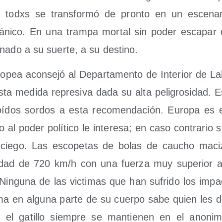
e todxs se trans­for­mó de pron­to en un esce­na­r
páni­co. En una tram­pa mor­tal sin poder esca­par 
­na­do a su suer­te, a su destino.
­pea acon­se­jó al Depar­ta­men­to de Inte­rior de La
esta medi­da repre­si­va dada su alta peli­gro­si­dad. 
ídos sor­dos a esta reco­men­da­ción. Euro­pa es e
o al poder polí­ti­co le intere­sa; en caso con­tra­rio 
ie­go. Las esco­pe­tas de bolas de cau­cho maci­
­dad de 720 km/​h con una fuer­za muy supe­rior a l
Nin­gu­na de las vic­ti­mas que han sufri­do los impa
a en algu­na par­te de su cuer­po sabe quien les di
 el gati­llo siem­pre se man­tie­nen en el ano­ni­