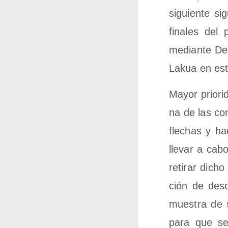
siguien­te si
fina­les del 
median­te Dec
Lakua en es
Mayor prio­ri
na de las com­
fle­chas y ha
lle­var a cabo
reti­rar dich
ción de des­o
mues­tra de s
para que se