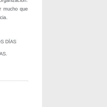
rga­ni­za­ción.
por mucho que
cia.
S DÍAS
AS.