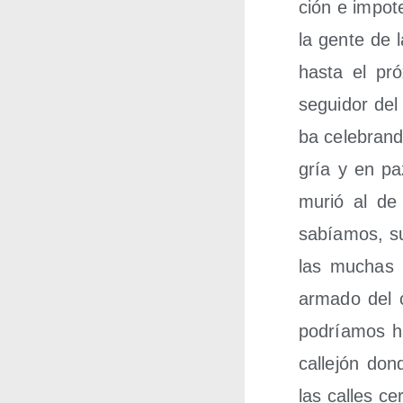
ción e impo­t
la gen­te de l
has­ta el pr
segui­dor del 
ba cele­bran­d
gría y en pa
murió al de 
sabía­mos, s
las muchas pe
arma­do del c
podría­mos ha
calle­jón do
las calles ce