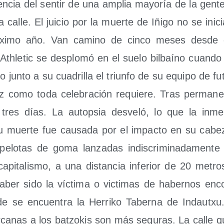
en­cia del sen­tir de una amplia mayo­ría de la gen­t
a calle. El jui­cio por la muer­te de Iñi­go no se ini­
ó­xi­mo año. Van camino de cin­co meses des­de
Ath­le­tic se des­plo­mó en el sue­lo bil­baíno cuan­d
o jun­to a su cua­dri­lla el triun­fo de su equi­po de fu
z como toda cele­bra­ción requie­re. Tras per­ma­n
tres días. La autop­sia des­ve­ló, lo que la inme
u muer­te fue cau­sa­da por el impac­to en su cabe
lo­tas de goma lan­za­das indis­cri­mi­na­da­men­te
api­ta­lis­mo, a una dis­tan­cia infe­rior de 20 metros
ber sido la víc­ti­ma o vic­ti­mas de haber­nos enco
n­de se encuen­tra la Herri­ko Taber­na de Indautxu
r­ca­nas a los batzo­kis son más segu­ras. La calle q