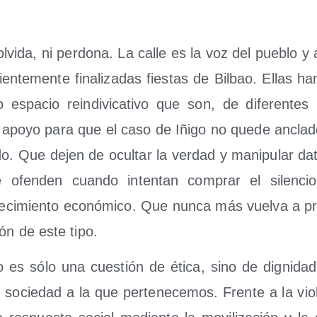
olvi­da, ni per­do­na. La calle es la voz del pue­blo y
en­te­men­te fina­li­za­das fies­tas de Bil­bao. Ellas han
 espa­cio rein­di­vi­ca­ti­vo que son, de dife­ren­te
d y apo­yo para que el caso de Iñi­go no que­de ancla­
­do. Que dejen de ocul­tar la ver­dad y mani­pu­lar da
ue ofen­den cuan­do inten­tan com­prar el silen­ci
­ci­mien­to eco­nó­mi­co. Que nun­ca más vuel­va a pro
ión de este tipo.
 no es sólo una cues­tión de éti­ca, sino de dig­ni­dad
cie­dad a la que per­te­ne­ce­mos. Fren­te a la vio­le