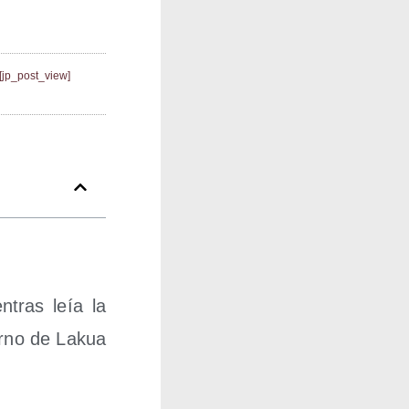
[jp_post_view]
n­tras leía la
ierno de Lakua