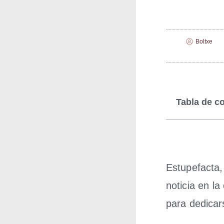
Boltxe
Tabla de c
Estu­pe­fac­t
noti­cia en l
para dedi­car­