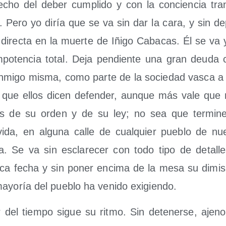
e­cho del deber cum­pli­do y con la con­cien­cia tran
. Pero yo diría que se va sin dar la cara, y sin de
dad direc­ta en la muer­te de Iñi­go Caba­cas. Él se v
o­ten­cia total. Deja pen­dien­te una gran deu­da c
on­mi­go mis­ma, como par­te de la socie­dad vas­ca a 
a que ellos dicen defen­der, aun­que más vale que 
 de su orden y de su ley; no sea que ter­mi­ne
da, en algu­na calle de cual­quier pue­blo de nues
a. Se va sin escla­re­cer con todo tipo de deta­lles
­di­ca fecha y sin poner enci­ma de la mesa su dimi­
yo­ría del pue­blo ha veni­do exigiendo.
ir del tiem­po sigue su rit­mo. Sin dete­ner­se, ajeno