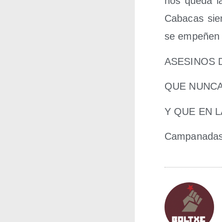
nos que­da la 
Caba­cas sie
se empe­ñen en
ASESINOS 
QUE NUNCA
Y QUE EN 
Cam­pa­na­das