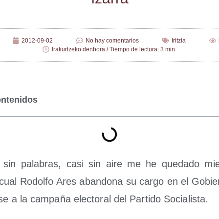
2012-09-02
No hay comentarios
Iritzia
Irakurtzeko denbora / Tiempo de lectura: 3 min.
ontenidos
a, sin pala­bras, casi sin aire me he que­da­do mie
a cual Rodol­fo Ares aban­do­na su car­go en el Gob
se a la cam­pa­ña elec­to­ral del Par­ti­do Socialista.