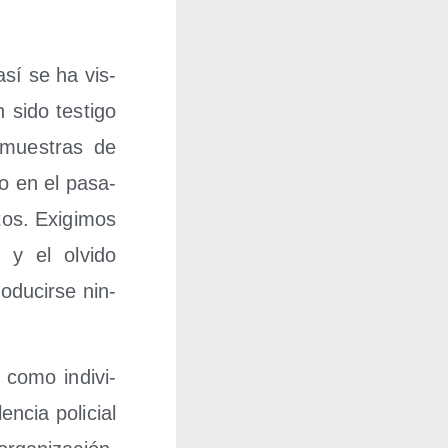
 así se ha vis­
 sido tes­ti­go
s mues­tras de
do en el pasa­
tos. Exi­gi­mos
o y el olvi­do
­du­cir­se nin­
 como indi­vi­
n­cia poli­cial