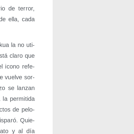
io de terror,
de ella, cada
kua la no uti­
Está cla­ro que
l icono refe­
se vuel­ve sor­
zo se lan­zan
a per­mi­ti­da
c­tos de pelo­
s­pa­ró. Quie­
ma­to y al día