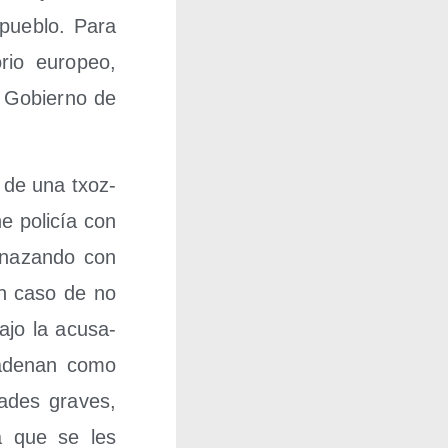
 pue­blo. Para
­rio euro­peo,
el Gobierno de
s de una txoz­
he poli­cía con
­na­zan­do con
s en caso de no
ajo la acu­sa­
ca­de­nan como
a­des gra­ves,
a que se les