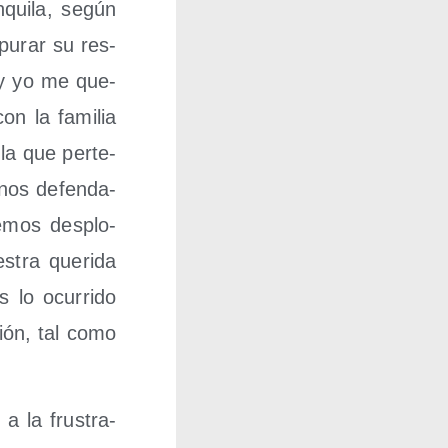
­qui­la, según
pu­rar su res­
a y yo me que­
on la fami­lia
la que per­te­
nos defen­da­
­mos des­plo­
­tra que­ri­da
 lo ocu­rri­do
sión, tal como
 a la frus­tra­