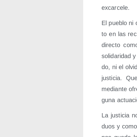
excarcele.
El pue­blo ni 
to en las reci
direc­to como
soli­da­ri­da
do, ni el olvi
jus­ti­cia. Q
median­te ofre
gu­na actua­c
La jus­ti­cia
duos y como so