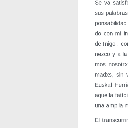
Se va satis­f
sus pala­bras
pon­sa­bi­li­
do con mi imp
de Iñi­go , c
nez­co y a l
mos nosotrxs
madxs, sin vi
Eus­kal Herri
aque­lla fatí
una amplia ma
El trans­cu­rr