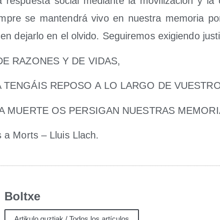
res­pues­ta social median­te la movi­li­za­ción y la o
m­pre se man­ten­drá vivo en nues­tra memo­ria 
 dejar­lo en el olvi­do. Segui­re­mos exi­gien­do justi
DE RAZONES Y DE VIDAS,
 TENGÁIS REPOSO A LO LARGO DE VUESTRO
LA MUERTE OS PERSIGAN NUESTRAS MEMORI
 a Morts – Lluis Llach.
Boltxe
Artikulo guztiak / Todos los artículos