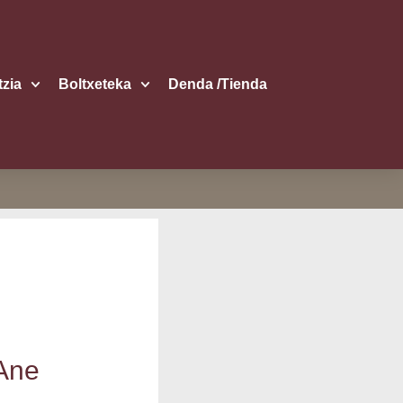
itzia
Boltxe­te­ka
Den­da /​Tien­da
 Ane