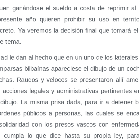
guen ganán­do­se el suel­do a cos­ta de repri­mir al
pre­sen­te año quie­ren prohi­bir su uso en terri­to
re­to. Ya vere­mos la deci­sión final que toma­rá 
te tema.
­dad le dan al hecho que en un uno de los late­ra­le
par­sas bil­baí­nas apa­re­cie­se el dibu­jo de un coc
chas. Rau­dos y velo­ces se pre­sen­ta­ron allí ame
 accio­nes lega­les y admi­nis­tra­ti­vas per­ti­nen­te
o dibu­jo. La mis­ma pri­sa dada, para ir a dete­ner b
r­de­nes públi­cos a per­so­nas, las cua­les se en
oli­da­ri­dad con los pre­sos vas­cos con enfer­me­d
 cum­pla lo que dice has­ta su pro­pia ley, par