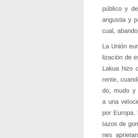
públi­co y d
angus­tia y 
cual, aban­do
La Unión euro
li­za­ción de 
Lakua hizo o
ren­te, cuan­d
do, mudo y c
a una velo­ci
por Euro­pa. 
ta­zos de gom
nes aprie­tan