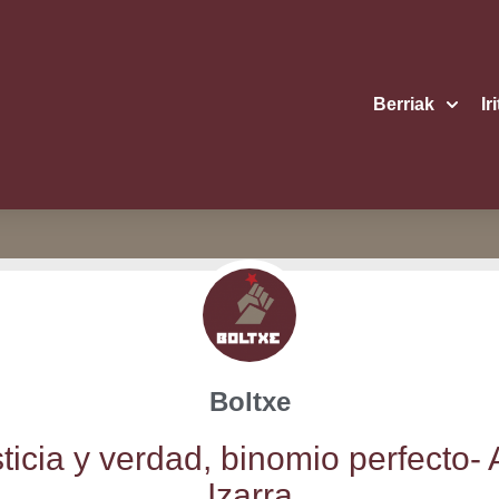
Berriak
Ir
Boltxe
­ti­cia y ver­dad, bino­mio per­fec­to-
Izarra