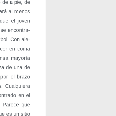
e de a pie, de
cia­rá al menos
 que el joven
o se encon­tra­
t­bol. Con ale­
e­cer en coma
n­sa mayo­ría
­za de una de
 por el bra­zo
. Cual­quie­ra
n­tra­do en el
. Pare­ce que
ue es un sitio