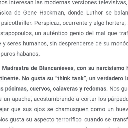
 nos intere­san las moder­nas ver­sio­nes tele­vi­si­vas,
clá­si­ca de Gene Hack­man, don­de Luthor se balan
si­coth­ri­ller. Pers­pi­caz, ocu­rren­te y algo hor­te­r
as­ta­po­pou­los, un autén­ti­co genio del mal que tra­
 y seres huma­nos, sin des­pren­der­se de su monóc
s puros habanos.
 Madras­tra de Blan­ca­nie­ves, con su nar­ci­sis­mo 
ti­nen­te. No gus­ta su “think tank”, un ver­da­de­ro la
s póci­mas, cuer­vos, cala­ve­ras y redo­mas
. Nos gus
e un apa­che, acos­tum­bran­do a cor­tar los pár­pa­d
 dejar que sus ojos se cha­mus­quen como un hue­vo
Nos gus­ta su aspec­to terro­rí­fi­co, cuan­do se trans