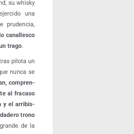
nd, su whisky
jer­ci­do una
e pru­den­cia,
o cana­lles­co
un tra­go
.
tras pilo­ta un
 que nun­ca se
man, com­pren­
e al fra­ca­so
y el arri­bis­
da­de­ro trono
 gran­de de la