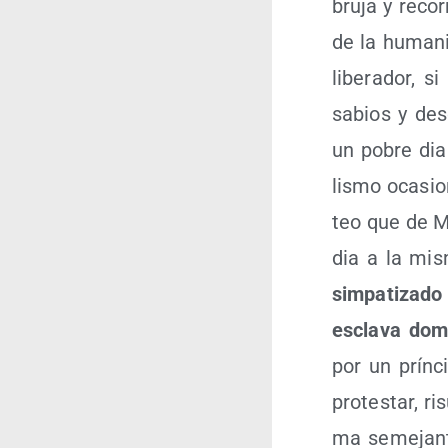
bru­ja y reco­
de la huma­n
libe­ra­dor, 
sabios y des­
un pobre dia­
lis­mo oca­si
teo que de Ma
dia a la mis­
sim­pa­ti­za­
escla­va domé
por un prín­ci
pro­tes­tar, r
ma seme­jan­