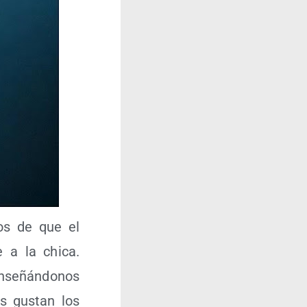
tos de que el
e a la chi­ca.
nse­ñán­do­nos
os gus­tan los