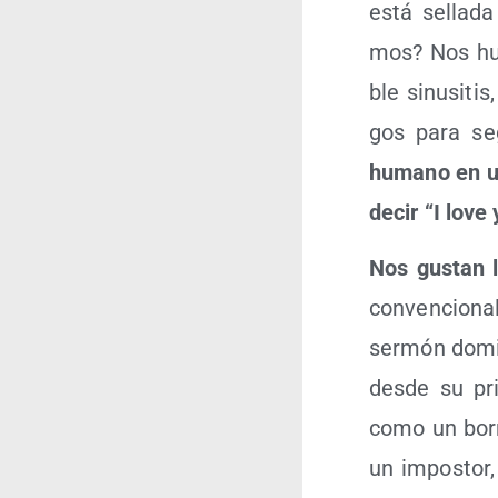
está sella­da
mos? Nos hubi
ble sinu­si­t
gos para se
humano en un
decir “I love 
Nos gus­tan 
con­ven­cio­n
ser­món domi­
des­de su pri­
como un borra
un impos­tor, 