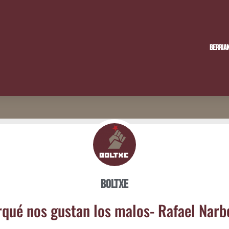
Berria
Boltxe
­qué nos gus­tan los malos- Rafael Nar