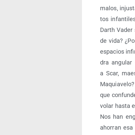
malos, injus­
tos infan­ti­
Darth Vader s
de vida? ¿Po
espa­cios inf
dra angu­lar
a Scar, maes­t
Maquia­ve­lo
que con­fun­d
volar has­ta el
Nos han eng
aho­rran esa 