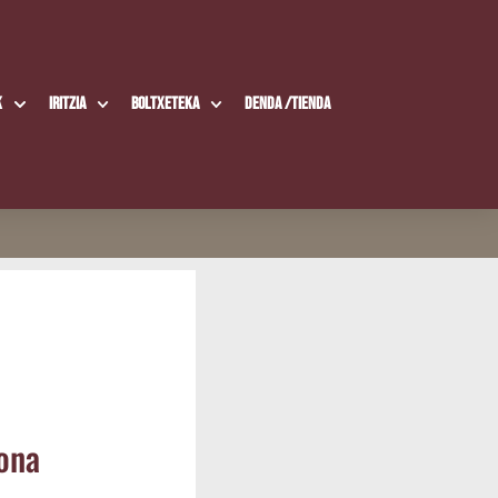
k
Iritzia
Boltxe­te­ka
Den­da /​Tien­da
bona