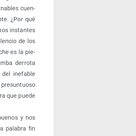
­na­bles cuen­
n­te. ¿Por qué
os ins­tan­tes
len­cio de los
che es la pie­
m­ba derro­ta
e del inefa­ble
re­sun­tuo­so
­ra que pue­de
ue­nos y nos
a pala­bra fin