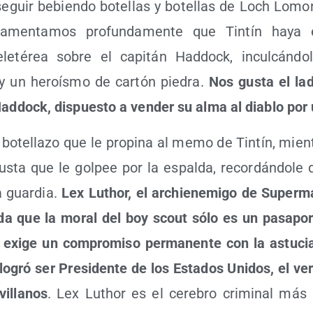
seguir bebien­do bote­llas y bote­llas de Loch Lomo
? Lamen­ta­mos pro­fun­da­men­te que Tin­tín haya e
ele­té­rea sobre el capi­tán Had­dock, incul­cán­do­l
y un heroís­mo de car­tón pie­dra.
Nos gus­ta el lad
ad­dock, dis­pues­to a ven­der su alma al dia­blo por 
bote­lla­zo que le pro­pi­na al memo de Tin­tín, mien­
s­ta que le gol­pee por la espal­da, recor­dán­do­le
 guar­dia.
Lex Luthor, el archi­ene­mi­go de Super­
da que la moral del boy scout sólo es un pasa­por­t
exi­ge un com­pro­mi­so per­ma­nen­te con la astu­cia 
ogró ser Pre­si­den­te de los Esta­dos Uni­dos, el ver­
i­lla­nos
. Lex Luthor es el cere­bro cri­mi­nal más