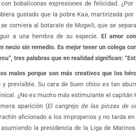
 con boba­li­co­nas expre­sio­nes de feli­ci­dad. ¿Po
e­ra gus­ta­do que la pobre Kaa, mar­ti­ri­za­da por
is, se comie­ra al bota­ra­te de Mogw­li, que se sepa­
guir a una hem­bra de su espe­cie.
El amor con­
 necio sin reme­dio. Es mejor tener un cole­ga c
you”, tres pala­bras que en reali­dad sig­ni­fi­can: “Es
los malos por­que son más crea­ti­vos que los hér
al y pre­vi­si­ble. Su cara de buen chi­co es tan abu­
ni­cal. ¿No es mucho más esti­mu­lan­te el capi­tán
me­ra apa­ri­ción (
El can­gre­jo de las pin­zas de o
­chín afi­cio­na­do a los impro­pe­rios y no tar­da 
asu­mien­do la pre­si­den­cia de la Liga de Mari­nos A