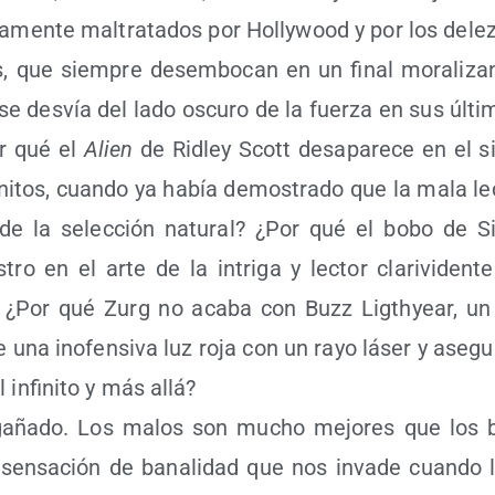
ta­men­te mal­tra­ta­dos por Holly­wood y por los delez
les, que siem­pre desem­bo­can en un final mora­li­za
e des­vía del lado oscu­ro de la fuer­za en sus últi­m
r qué el
Alien
de Rid­ley Scott des­apa­re­ce en el si
i­ni­tos, cuan­do ya había demos­tra­do que la mala le
 de la selec­ción natu­ral? ¿Por qué el bobo de Si
ro en el arte de la intri­ga y lec­tor cla­ri­vi­den­t
? ¿Por qué Zurg no aca­ba con Buzz Ligth­year, un p
e una ino­fen­si­va luz roja con un rayo láser y ase­gu
 infi­ni­to y más allá?
a­ña­do. Los malos son mucho mejo­res que los b
sen­sa­ción de bana­li­dad que nos inva­de cuan­do l