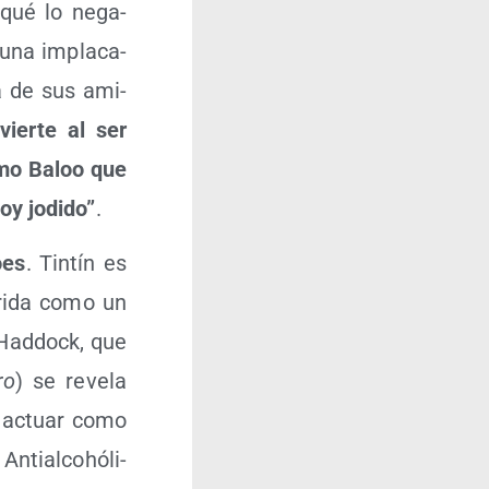
r qué lo nega­
 una impla­ca­
ra de sus ami­
vier­te al ser
omo Baloo que
toy jodi­do”
.
oes
. Tin­tín es
rri­da como un
 Had­dock, que
ro
) se reve­la
en actuar como
nti­al­cohó­li­