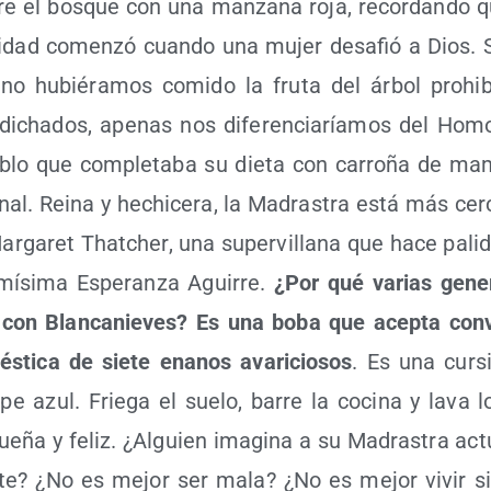
rre el bos­que con una man­za­na roja, recor­dan­do qu
i­dad comen­zó cuan­do una mujer desa­fió a Dios. S
si no hubié­ra­mos comi­do la fru­ta del árbol prohi­
di­cha­dos, ape­nas nos dife­ren­cia­ría­mos del Homo
blo que com­ple­ta­ba su die­ta con carro­ña de ma
o­nal. Rei­na y hechi­ce­ra, la Madras­tra está más cer
r­ga­ret That­cher, una super­vi­lla­na que hace pali­d
mí­si­ma Espe­ran­za Agui­rre.
¿Por qué varias gene­r
do con Blan­ca­nie­ves? Es una boba que acep­ta con­ve
s­ti­ca de sie­te enanos ava­ri­cio­sos
. Es una cur­si
­pe azul. Frie­ga el sue­lo, barre la coci­na y lava l
isue­ña y feliz. ¿Alguien ima­gi­na a su Madras­tra ac
te? ¿No es mejor ser mala? ¿No es mejor vivir s