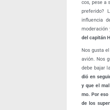
cos, pese a 
pre­fe­ri­do
influen­cia d
mode­ra­ción 
del capi­tán H
Nos gus­ta el 
avión. Nos gu
debe bajar la
dió en segui­
y que el mal 
mo. Por eso l
de los super­v