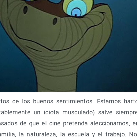
­tos de los bue­nos sen­ti­mien­tos. Esta­mos har­
ta­ble­men­te un idio­ta mus­cu­la­do) sal­ve siem­pr
sa­dos de que el cine pre­ten­da alec­cio­nar­nos, e
i­lia, la natu­ra­le­za, la escue­la y el tra­ba­jo. N