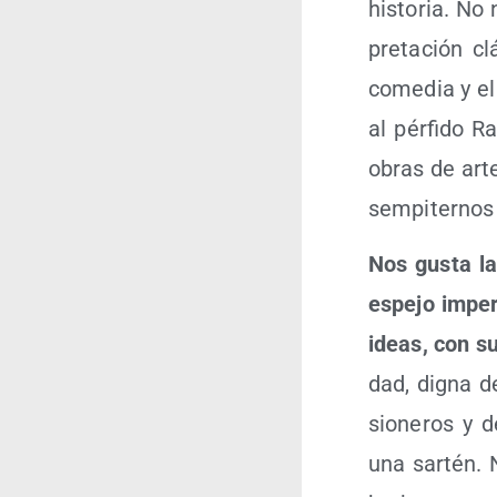
his­to­ria. No
pre­ta­ción 
come­dia y el p
al pér­fi­do R
obras de arte
sem­pi­ter­no
Nos gus­ta la
espe­jo imper­
ideas, con su
dad, dig­na d
sio­ne­ros y
una sar­tén. 