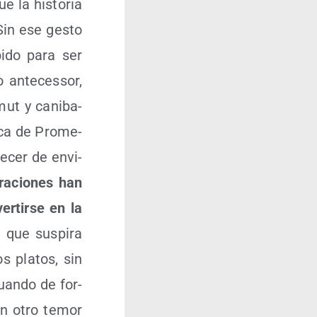
e la his­to­ria
in ese ges­to
bi­do para ser
 ante­ces­sor,
mut y cani­ba­
­ca de Pro­me­
e­cer de envi­
a­cio­nes han
r­tir­se en la
 que sus­pi­ra
os pla­tos, sin
tuan­do de for­
in otro temor