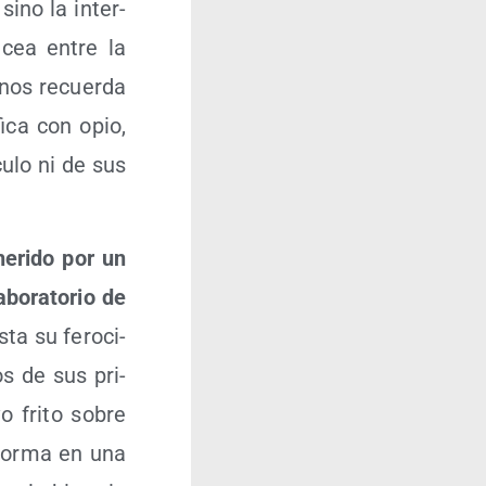
 sino la inter­
­cea entre la
a, nos recuer­da
fi­ca con opio,
u­lo ni de sus
heri­do por un
bo­ra­to­rio de
­ta su fero­ci­
os de sus pri­
 fri­to sobre
­for­ma en una