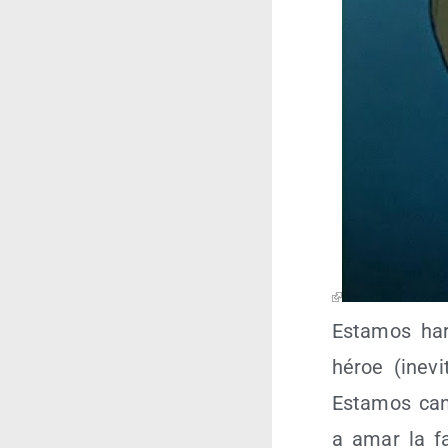
Esta­mos har
héroe (inevi­
Esta­mos can­
a amar la fam