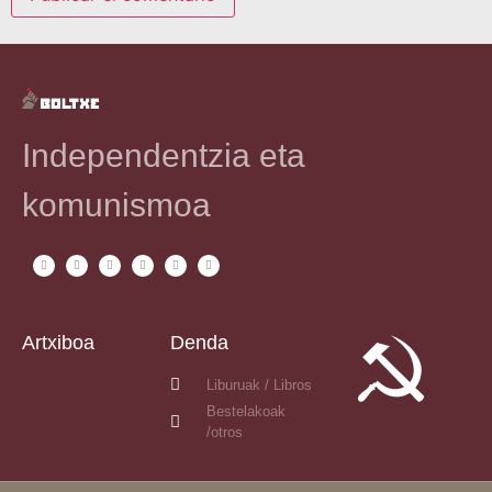
Independentzia eta
komunismoa
Artxiboa
Denda
Liburuak / Libros
Bestelakoak
/otros