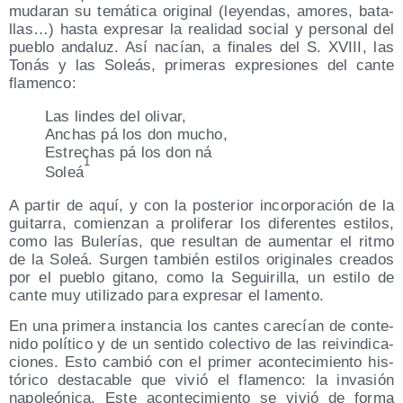
muda­ran su temá­ti­ca ori­gi­nal (leyen­das, amo­res, bata­
llas…) has­ta expre­sar la reali­dad social y per­so­nal del
pue­blo anda­luz. Así nacían, a fina­les del S. XVIII, las
Tonás y las Soleás, pri­me­ras expre­sio­nes del can­te
flamenco:
Las lin­des del olivar,
Anchas pá los don mucho,
Estre­chas pá los don ná
1
Soleá
A par­tir de aquí, y con la pos­te­rior incor­po­ra­ción de la
gui­ta­rra, comien­zan a pro­li­fe­rar los dife­ren­tes esti­los,
como las Bule­rías, que resul­tan de aumen­tar el rit­mo
de la Soleá. Sur­gen tam­bién esti­los ori­gi­na­les crea­dos
por el pue­blo gitano, como la Segui­ri­lla, un esti­lo de
can­te muy uti­li­za­do para expre­sar el lamento.
En una pri­me­ra ins­tan­cia los can­tes care­cían de con­te­
ni­do polí­ti­co y de un sen­ti­do colec­ti­vo de las rei­vin­di­ca­
cio­nes. Esto cam­bió con el pri­mer acon­te­ci­mien­to his­
tó­ri­co des­ta­ca­ble que vivió el fla­men­co: la inva­sión
napo­leó­ni­ca. Este acon­te­ci­mien­to se vivió de for­ma