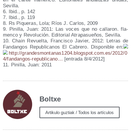
Sevilla.
6. Ibid., p. 142
7. Ibid., p. 119
8. Rs Pique­ras, Lola; Ríos J. Car­los, 2009
9. Pini­lla, Juan: 2011: Las voces que no calla­ron. fla­
men­co y Revo­lu­ción. Edi­to­rial Atra­pa­sue­ños, Sevilla.
10. Chain Revuel­ta, Fran­cis­co Javier, 2012: Letras de
Fan­dan­gos Repu­bli­ca­nos El Cabre­ro. Dis­po­ni­ble en:
http://​gran​des​mon​ta​na​s1204​.blogs​pot​.com​.es/​2​0​1​2​/​0​
4​/​f​a​n​d​a​n​g​o​s​-​r​e​p​u​b​l​i​c​ano…
[entra­da 8/​4/​2012]
11. Pini­lla, Juan: 2011
Boltxe
Artikulo guztiak / Todos los artículos