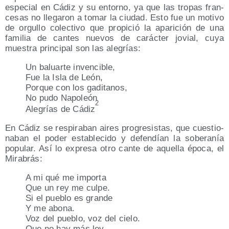
espe­cial en Cádiz y su entorno, ya que las tro­pas fran­
ce­sas no lle­ga­ron a tomar la ciu­dad. Esto fue un moti­vo
de orgu­llo colec­ti­vo que pro­pi­ció la apa­ri­ción de una
fami­lia de can­tes nue­vos de carác­ter jovial, cuya
mues­tra prin­ci­pal son las alegrías:
Un baluar­te invencible,
Fue la Isla de León,
Por­que con los gaditanos,
No pudo Napoleón
2
Ale­grías de Cádiz
En Cádiz se res­pi­ra­ban aires pro­gre­sis­tas, que cues­tio­
na­ban el poder esta­ble­ci­do y defen­dían la sobe­ra­nía
popu­lar. Así lo expre­sa otro can­te de aque­lla épo­ca, el
Mirabrás:
A mi qué me importa
Que un rey me culpe.
Si el pue­blo es grande
Y me abona.
Voz del pue­blo, voz del cielo.
Que no hay más ley,