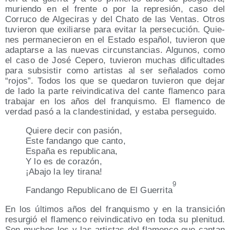
murien­do en el fren­te o por la repre­sión, caso del
Corru­co de Alge­ci­ras y del Cha­to de las Ven­tas. Otros
tuvie­ron que exi­liar­se para evi­tar la per­se­cu­ción. Quie­
nes per­ma­ne­cie­ron en el Esta­do espa­ñol, tuvie­ron que
adap­tar­se a las nue­vas cir­cuns­tan­cias. Algu­nos, como
el caso de José Cepe­ro, tuvie­ron muchas difi­cul­ta­des
para sub­sis­tir como artis­tas al ser seña­la­dos como
“rojos”. Todos los que se que­da­ron tuvie­ron que dejar
de lado la par­te rei­vin­di­ca­ti­va del can­te fla­men­co para
tra­ba­jar en los años del fran­quis­mo. El fla­men­co de
ver­dad pasó a la clan­des­ti­ni­dad, y esta­ba perseguido.
Quie­re decir con pasión,
Este fan­dan­go que canto,
Espa­ña es republicana,
Y lo es de corazón,
¡Aba­jo la ley tirana!
9
Fan­dan­go Repu­bli­cano de El Gue­rri­ta
En los últi­mos años del fran­quis­mo y en la tran­si­ción
resur­gió el fla­men­co rei­vin­di­ca­ti­vo en toda su ple­ni­tud.
Son muchos los y las artis­tas del fla­men­co que can­tan