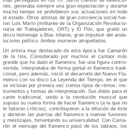
mas per­se­gui­do en los 70. Sufrió cien­tos de deten­cio­
nes, gene­ra­ba siem­pre una gran expec­ta­ción y duran­te
mucho tiem­po se prohi­bie­ron sus actua­cio­nes en todo
el esta­do. Otros artis­tas de gran con­cien­cia social fue­
ron Luis Marín (mili­tan­te de la Orga­ni­za­ción Revo­lu­cio­
na­ria de Tra­ba­ja­do­res, ORT) y El Piki, que gra­bó un
dis­co home­na­je a Blas Infan­te, gran impul­sor del anda­
lu­cis­mo polí­ti­co. Ambos murie­ron atropellados.
Un artis­ta muy des­ta­ca­do de esta épo­ca fue Cama­rón
de la Isla. Con­si­de­ra­do por muchos el can­taor más
gran­de que ha dado el fla­men­co, fue una figu­ra con­tro­
ver­ti­da. Inter­pre­ta­ba de for­ma genial el fla­men­co tra­di­
cio­nal, pero ade­más, ini­ció el desa­rro­llo del Nue­vo Fla­
men­co con su dis­co La Leyen­da del Tiem­po, en el que
se incluían por pri­me­ra vez cier­tos tipos de rit­mos, ins­
tru­men­tos y for­mas de inter­pre­ta­ción. Sus dotes para el
can­te tra­di­cio­nal, uni­do a la revo­lu­ción musi­cal que
supu­so su nue­va for­ma de hacer fla­men­co (a la que no
le fal­ta­ron crí­ti­cos), con­tri­bu­ye­ron a la difu­sión de éste
y abrie­ron las puer­tas del fla­men­co a nue­vas fusio­nes
y mes­ti­za­jes, fomen­tan­do su uni­ver­sa­li­dad. Con Cama­
rón el men­sa­je del fla­men­co pasó de los tablaos, los