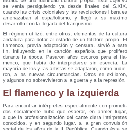
Esta­do de una iden­ti­dad cul­tu­ral pro­pia. Este obje­ti­vo
se venía per­si­guien­do ya des­de fina­les del S.XIX,
cuan­do las cri­sis colo­nia­les y las revo­lu­cio­nes libe­ra­les
ame­na­za­ban al espa­ño­lis­mo, y lle­gó a su máxi­mo
desa­rro­llo con la lle­ga­da del franquismo.
El régi­men uti­li­zó, entre otros, ele­men­tos de la cul­tu­ra
anda­lu­za para dotar al esta­do de un fol­clo­re pro­pio. El
fla­men­co, pre­via adap­ta­ción y cen­su­ra, sir­vió a este
fin, influ­yen­do en la can­ción espa­ño­la que pro­li­fe­ró
duran­te la épo­ca. Pasa­ron años oscu­ros para el fla­
men­co, que había de inter­pre­tar­se sin esen­cia. La
mayo­ría de los y las artis­tas se adap­ta­ron, como pudie­
ron, a las nue­vas cir­cuns­tan­cias. Otros se exi­lia­ron,
y algu­nos no sobre­vi­vie­ron a la gue­rra y a la represión.
El fla­men­co y la izquierda
Para encon­trar intér­pre­tes espe­cial­men­te com­pro­me­ti­
dos social­men­te hubo que espe­rar, en pri­mer lugar,
a que la pro­fe­sio­na­li­za­ción del can­te die­ra intér­pre­tes
cono­ci­dos, y en segun­do lugar, a la gran con­vul­sión
social de los años de la II Repú­bli­ca. Cuan­do ésta se