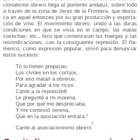
cio­na­lis­mo obre­ro lle­ga al ponien­te anda­luz, sobre todo
a tra­vés de la zona de Jerez de la Fron­te­ra, que des­ta­
ca en aquel enton­ces por su gran pro­duc­ción y expor­ta­
ción de vino. El movi­mien­to obre­ro, uni­do a las duras
con­di­cio­nes en que se vivía en el cam­po, las malas
cose­chas, etc., hizo que comen­za­ran las huel­gas y las
rei­vin­di­ca­cio­nes, con la con­si­guien­te repre­sión. El fla­
men­co, como expre­sión popu­lar, sir­vió para denun­ciar
estos sucesos:
Tó lo tie­nen preparao,
Los civi­les en los cortijos,
Por eso matan a obreros,
Para agra­dar a los ricos.
Can­te a la represión6
Le pre­gun­té a mi morena,
Que por qué me despreciaba,
Y me con­tes­tó serena,
Que en la aso­cia­ción entrara.”
7
Can­te al aso­cia­cio­nis­mo obre­ro