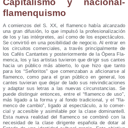
Capi­ta­lis­mo y nacional-
flamenquismo
A comien­zos del S. XX, el fla­men­co había alcan­za­do
una gran difu­sión, lo que impul­só la pro­fe­sio­na­li­za­ción
de los y las intér­pre­tes, así como de los espec­tácu­los.
Se con­vir­tió en una posi­bi­li­dad de nego­cio. Al entrar en
los cir­cui­tos comer­cia­les, a tra­vés prin­ci­pal­men­te de
los Cafés Can­tan­tes y pos­te­rior­men­te de la Ópe­ra Fla­
men­ca, los y las artis­tas tuvie­ron que diri­gir sus can­tes
hacia un públi­co más abier­to, lo que hizo que tan­to
para los “Seño­ri­tos” que comen­za­ban a afi­cio­nar­se al
fla­men­co, como para el gran públi­co en gene­ral, los
can­tes tuvie­ran que dejar de lado sus rei­vin­di­ca­cio­nes
y adap­tar sus letras a las nue­vas cir­cuns­tan­cias. Se
pue­de dis­tin­guir enton­ces, entre el “fla­men­co de uso”,
más liga­do a la for­ma y al fon­do tra­di­cio­nal, y el “fla­
men­co de cam­bio”, liga­do al espec­tácu­lo, a lo comer­
cial y acce­si­ble y asi­mi­la­ble por la cla­se dominante8.
Esta nue­va reali­dad del fla­men­co se com­bi­nó con la
nece­si­dad de la cla­se diri­gen­te espa­ño­la de dotar al