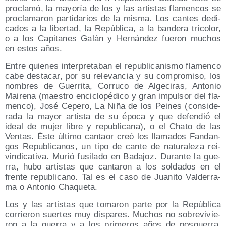
pro­cla­mó, la mayo­ría de los y las artis­tas fla­men­cos se
pro­cla­ma­ron par­ti­da­rios de la mis­ma. Los can­tes dedi­
ca­dos a la liber­tad, la Repú­bli­ca, a la ban­de­ra tri­co­lor,
o a los Capi­ta­nes Galán y Her­nán­dez fue­ron muchos
en estos años.
Entre quie­nes inter­pre­ta­ban el repu­bli­ca­nis­mo fla­men­co
cabe des­ta­car, por su rele­van­cia y su com­pro­mi­so, los
nom­bres de Gue­rri­ta, Corru­co de Alge­ci­ras, Anto­nio
Mai­re­na (maes­tro enci­clo­pé­di­co y gran impul­sor del fla­
men­co), José Cepe­ro, La Niña de los Pei­nes (con­si­de­
ra­da la mayor artis­ta de su épo­ca y que defen­dió el
ideal de mujer libre y repu­bli­ca­na), o el Cha­to de las
Ven­tas. Éste últi­mo can­taor creó los lla­ma­dos Fan­dan­
gos Repu­bli­ca­nos, un tipo de can­te de natu­ra­le­za rei­
vin­di­ca­ti­va. Murió fusi­la­do en Bada­joz. Duran­te la gue­
rra, hubo artis­tas que can­ta­ron a los sol­da­dos en el
fren­te repu­bli­cano. Tal es el caso de Jua­ni­to Val­de­rra­
ma o Anto­nio Chaqueta.
Los y las artis­tas que toma­ron par­te por la Repú­bli­ca
corrie­ron suer­tes muy dis­pa­res. Muchos no sobre­vi­vie­
ron a la gue­rra y a los pri­me­ros años de pos­gue­rra,