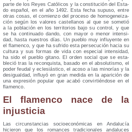
par­te de los Reyes Cató­li­cos y la cons­ti­tu­ción del Esta­
do espa­ñol, en el año 1492. Esta fecha supu­so, entre
otras cosas, el comien­zo del pro­ce­so de homo­ge­nei­za­
ción según los valo­res cas­te­lla­nos al que se some­tió
a la pobla­ción en los terri­to­rios bajo su con­trol, y que
se ha con­ti­nua­do dan­do, con mayor o menor inten­si­
dad, has­ta nues­tros días. Un pue­blo muy influ­yen­te en
el fla­men­co, y que ha sufri­do esta per­se­cu­ción hacia su
cul­tu­ra y sus for­mas de vida con espe­cial inten­si­dad,
ha sido el pue­blo gitano. El orden social que se esta­
ble­ció tras la recon­quis­ta, basa­do en el abso­lu­tis­mo, el
poder feu­dal y ecle­siás­ti­co, el aco­so a las mino­rías y la
des­igual­dad, influ­yó en gran medi­da en la apa­ri­ción de
una expre­sión popu­lar que aca­bó con­vir­tién­do­se en el
flamenco.
El fla­men­co nace de la
injusticia
Las cir­cuns­tan­cias socio­eco­nó­mi­cas en Anda­lu­cía
hicie­ron que los roman­ces tra­di­cio­na­les anda­lu­ces