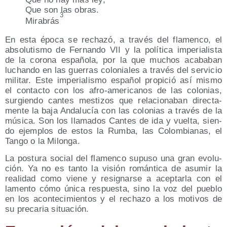
Que son las obras.
3
Mira­brás
En esta épo­ca se recha­zó, a tra­vés del fla­men­co, el
abso­lu­tis­mo de Fer­nan­do VII y la polí­ti­ca impe­ria­lis­ta
de la coro­na espa­ño­la, por la que muchos aca­ba­ban
luchan­do en las gue­rras colo­nia­les a tra­vés del ser­vi­cio
mili­tar. Este impe­ria­lis­mo espa­ñol pro­pi­ció así mis­mo
el con­tac­to con los afro-ame­ri­ca­nos de las colo­nias,
sur­gien­do can­tes mes­ti­zos que rela­cio­na­ban direc­ta­
men­te la baja Anda­lu­cía con las colo­nias a tra­vés de la
músi­ca. Son los lla­ma­dos Can­tes de ida y vuel­ta, sien­
do ejem­plos de estos la Rum­ba, las Colom­bia­nas, el
Tan­go o la Milonga.
La pos­tu­ra social del fla­men­co supu­so una gran evo­lu­
ción. Ya no es tan­to la visión román­ti­ca de asu­mir la
reali­dad como vie­ne y resig­nar­se a acep­tar­la con el
lamen­to cómo úni­ca res­pues­ta, sino la voz del pue­blo
en los acon­te­ci­mien­tos y el recha­zo a los moti­vos de
su pre­ca­ria situación.