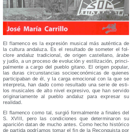
El fla­men­co es la expre­sión musi­cal más autén­ti­ca de
la cul­tu­ra anda­lu­za. Es el resul­ta­do de some­ter el fol­
clo­re anda­luz tra­di­cio­nal, de ori­gen cas­te­llano, ára­be
y judío, a un pro­ce­so de evo­lu­ción y esti­li­za­ción, prin­ci­
pal­men­te a car­go del pue­blo gitano. El ori­gen popu­lar,
las duras cir­cuns­tan­cias socio­eco­nó­mi­cas de quie­nes
par­ti­ci­pa­ban de él, y la car­ga emo­cio­nal con la que se
inter­pre­ta, han dado como resul­ta­do una serie de esti­
los musi­ca­les de alto nivel expre­si­vo, que han ser­vi­do
ori­gi­na­ria­men­te al pue­blo anda­luz para expre­sar su
realidad.
El fla­men­co como tal, sur­gió for­mal­men­te a fina­les del
S. XVIII, pero las con­di­cio­nes que deter­mi­na­ron su
apa­ri­ción datan de mucho antes. Como hecho his­tó­ri­co
de par­ti­da podría­mos tomar el fin de la Recon­quis­ta por