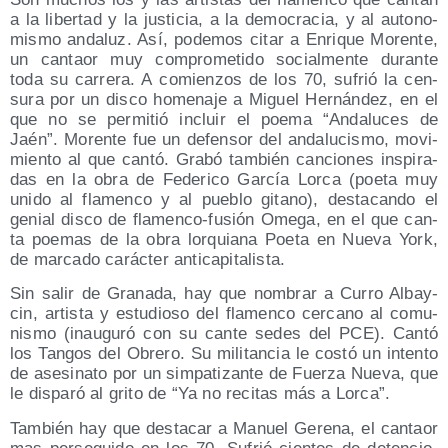
a la liber­tad y la jus­ti­cia, a la demo­cra­cia, y al auto­no­
mis­mo anda­luz. Así, pode­mos citar a Enri­que Moren­te,
un can­taor muy com­pro­me­ti­do social­men­te duran­te
toda su carre­ra. A comien­zos de los 70, sufrió la cen­
su­ra por un dis­co home­na­je a Miguel Her­nán­dez, en el
que no se per­mi­tió incluir el poe­ma “Anda­lu­ces de
Jaén”. Moren­te fue un defen­sor del anda­lu­cis­mo, movi­
mien­to al que can­tó. Gra­bó tam­bién can­cio­nes ins­pi­ra­
das en la obra de Fede­ri­co Gar­cía Lor­ca (poe­ta muy
uni­do al fla­men­co y al pue­blo gitano), des­ta­can­do el
genial dis­co de fla­men­co-fusión Ome­ga, en el que can­
ta poe­mas de la obra lor­quia­na Poe­ta en Nue­va York,
de mar­ca­do carác­ter anticapitalista.
Sin salir de Gra­na­da, hay que nom­brar a Curro Albay­
cin, artis­ta y estu­dio­so del fla­men­co cer­cano al comu­
nis­mo (inau­gu­ró con su can­te sedes del PCE). Can­tó
los Tan­gos del Obre­ro. Su mili­tan­cia le cos­tó un inten­to
de ase­si­na­to por un sim­pa­ti­zan­te de Fuer­za Nue­va, que
le dis­pa­ró al gri­to de “Ya no reci­tas más a Lorca”.
Tam­bién hay que des­ta­car a Manuel Gere­na, el can­taor