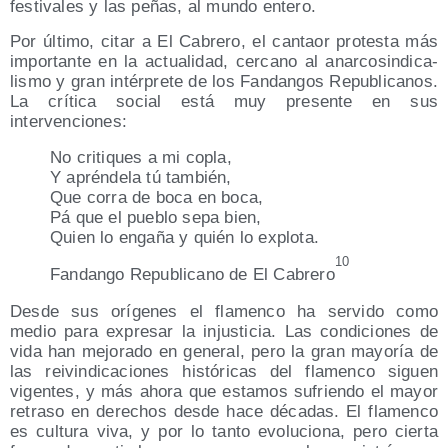
fes­ti­va­les y las peñas, al mun­do entero.
Por últi­mo, citar a El Cabre­ro, el can­taor pro­tes­ta más
impor­tan­te en la actua­li­dad, cer­cano al anar­co­sin­di­ca­
lis­mo y gran intér­pre­te de los Fan­dan­gos Repu­bli­ca­nos.
La crí­ti­ca social está muy pre­sen­te en sus
intervenciones:
No cri­ti­ques a mi copla,
Y aprén­de­la tú también,
Que corra de boca en boca,
Pá que el pue­blo sepa bien,
Quien lo enga­ña y quién lo explota.
10
Fan­dan­go Repu­bli­cano de El Cabre­ro
Des­de sus orí­ge­nes el fla­men­co ha ser­vi­do como
medio para expre­sar la injus­ti­cia. Las con­di­cio­nes de
vida han mejo­ra­do en gene­ral, pero la gran mayo­ría de
las rei­vin­di­ca­cio­nes his­tó­ri­cas del fla­men­co siguen
vigen­tes, y más aho­ra que esta­mos sufrien­do el mayor
retra­so en dere­chos des­de hace déca­das. El fla­men­co
es cul­tu­ra viva, y por lo tan­to evo­lu­cio­na, pero cier­ta