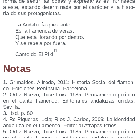
for­ma de sen­tir las cosas y expre­sar­las es intrín­se­ca
a este, estan­do deter­mi­na­da por el carác­ter y la his­to­
ria de sus protagonistas.
La Anda­lu­cía que canto,
Es la fla­men­ca de veras,
Que está llo­ran­do por dentro,
Y se rebe­la por fuera.
11
Can­te de El Piki
Notas
1. Gri­mal­dos, Alfre­do, 2011: His­to­ria Social del fla­men­
co. Edi­cio­nes Penín­su­la, Barcelona.
2. Ortiz Nue­vo, Jose Luis, 1985: Pen­sa­mien­to polí­ti­co
en el can­te fla­men­co. Edi­to­ria­les anda­lu­zas uni­das,
Sevilla.
3. Ibid, p. 80
4. Rs Pique­ras, Lola; Ríos J. Car­los, 2009: La iden­ti­dad
anda­lu­za en el fla­men­co. Edi­to­rial Atrapasueños.
5. Ortiz Nue­vo, Jose Luis, 1985: Pen­sa­mien­to polí­ti­co
en el can­te fla­men­co. Edi­to­ria­les anda­lu­zas uni­das,