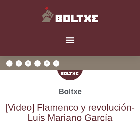
Boltxe
[Video] Fla­men­co y revo­lu­ción-
Luis Mariano García