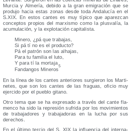
Mur­cia y Alme­ría, debi­do a la gran emi­gra­ción que se
pro­du­jo hacia estas zonas des­de toda Anda­lu­cía en el
S.XIX. En estos can­tes es muy típi­co que apa­rez­can
con­cep­tos pro­pios del mar­xis­mo como la plus­va­lía, la
acu­mu­la­ción, y la explo­ta­ción capitalista.
Mine­ro, ¿pá que trabajas,
Si pá tí no es el producto?
Pá el patrón son las alhajas,
Para tu fami­lia el luto,
Y para tí la mortaja
5
Fan­dan­gos Mine­ros
En la línea de los can­tes ante­rio­res sur­gie­ron los Mar­ti­
ne­tes, que son los can­tes de las fra­guas, ofi­cio muy
ejer­ci­do por el pue­blo gitano.
Otro tema que se ha expre­sa­do a tra­vés del can­te fla­
men­co ha sido la repre­sión sufri­da por los movi­mien­tos
de tra­ba­ja­do­res y tra­ba­ja­do­ras en la lucha por sus
derechos.
En el últi­mo ter­cio del S. XIX la influen­cia del inter­na­