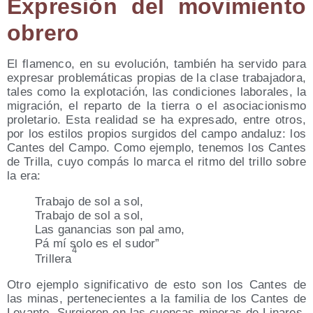
Expre­sión del movi­mien­to
obrero
El fla­men­co, en su evo­lu­ción, tam­bién ha ser­vi­do para
expre­sar pro­ble­má­ti­cas pro­pias de la cla­se tra­ba­ja­do­ra,
tales como la explo­ta­ción, las con­di­cio­nes labo­ra­les, la
migra­ción, el repar­to de la tie­rra o el aso­cia­cio­nis­mo
pro­le­ta­rio. Esta reali­dad se ha expre­sa­do, entre otros,
por los esti­los pro­pios sur­gi­dos del cam­po anda­luz: los
Can­tes del Cam­po. Como ejem­plo, tene­mos los Can­tes
de Tri­lla, cuyo com­pás lo mar­ca el rit­mo del tri­llo sobre
la era:
Tra­ba­jo de sol a sol,
Tra­ba­jo de sol a sol,
Las ganan­cias son pal amo,
Pá mí solo es el sudor”
4
Tri­lle­ra
Otro ejem­plo sig­ni­fi­ca­ti­vo de esto son los Can­tes de
las minas, per­te­ne­cien­tes a la fami­lia de los Can­tes de
Levan­te. Sur­gie­ron en las cuen­cas mine­ras de Lina­res,