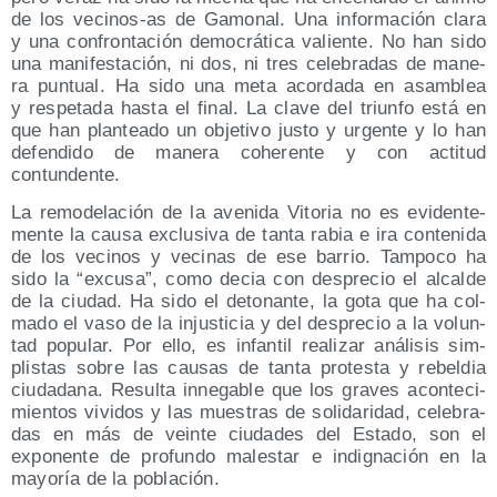
de los veci­nos-as de Gamo­nal. Una infor­ma­ción cla­ra
y una con­fron­ta­ción demo­crá­ti­ca valien­te. No han sido
una mani­fes­ta­ción, ni dos, ni tres cele­bra­das de mane­
ra pun­tual. Ha sido una meta acor­da­da en asam­blea
y res­pe­ta­da has­ta el final. La cla­ve del triun­fo está en
que han plan­tea­do un obje­ti­vo jus­to y urgen­te y lo han
defen­di­do de mane­ra cohe­ren­te y con acti­tud
contundente.
La remo­de­la­ción de la ave­ni­da Vito­ria no es evi­den­te­
men­te la cau­sa exclu­si­va de tan­ta rabia e ira con­te­ni­da
de los veci­nos y veci­nas de ese barrio. Tam­po­co ha
sido la “excu­sa”, como decia con des­pre­cio el alcal­de
de la ciu­dad. Ha sido el deto­nan­te, la gota que ha col­
ma­do el vaso de la injus­ti­cia y del des­pre­cio a la volun­
tad popu­lar. Por ello, es infan­til rea­li­zar aná­li­sis sim­
plis­tas sobre las cau­sas de tan­ta pro­tes­ta y rebel­dia
ciu­da­da­na. Resul­ta inne­ga­ble que los gra­ves acon­te­ci­
mien­tos vivi­dos y las mues­tras de soli­da­ri­dad, cele­bra­
das en más de vein­te ciu­da­des del Esta­do, son el
expo­nen­te de pro­fun­do males­tar e indig­na­ción en la
mayo­ría de la población.