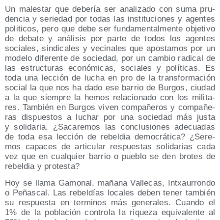
Un males­tar que debe­ría ser ana­li­za­do con suma pru­
den­cia y serie­dad por todas las ins­ti­tu­cio­nes y agen­tes
poli­ti­cos, pero que debe ser fun­da­men­tal­men­te obje­ti­vo
de deba­te y aná­li­sis por par­te de todos los agen­tes
socia­les, sin­di­ca­les y veci­na­les que apos­ta­mos por un
mode­lo dife­ren­te de socie­dad, por un cam­bio radi­cal de
las estruc­tu­ras eco­nó­mi­cas, socia­les y polí­ti­cas. Es
toda una lec­ción de lucha en pro de la trans­for­ma­ción
social la que nos ha dado ese barrio de Bur­gos, ciu­dad
a la que siem­pre la hemos rela­cio­na­do con los mili­ta­
res. Tam­bién en Bur­gos viven com­pa­ñe­ros y com­pa­ñe­
ras dis­pues­tos a luchar por una socie­dad más jus­ta
y soli­da­ria. ¿Saca­re­mos las con­clu­sio­nes ade­cua­das
de toda esa lec­ción de rebel­dia demo­crá­ti­ca? ¿Sere­
mos capa­ces de arti­cu­lar res­pues­tas soli­da­rias cada
vez que en cual­quier barrio o pue­blo se den bro­tes de
rebel­dia y protesta?
Hoy se lla­ma Gamo­nal, maña­na Valle­cas, Intxau­rron­do
o Peñas­cal. Las rebel­días loca­les deben tener tam­bién
su res­pues­ta en ter­mi­nos más gene­ra­les. Cuan­do el
1% de la pobla­ción con­tro­la la rique­za equi­va­len­te al