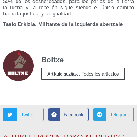
50% de los des­he­re­da­dos, para los parias de la tie­rra
la lucha y la rebe­lión sigue sien­do el úni­co camino
hacia la jus­ti­cia y la igualdad.
Tasio Erki­zia. Mili­tan­te de la izquier­da abertzale
Boltxe
Artikulo guztiak / Todos los artículos
Twitter
Facebook
Telegram