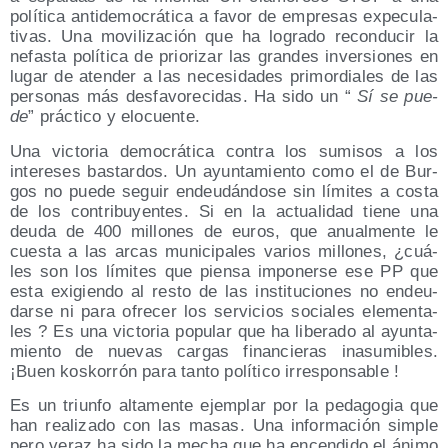
polí­ti­ca anti­de­mo­crá­ti­ca a favor de empre­sas expe­cu­la­
ti­vas. Una movi­li­za­ción que ha logra­do recon­du­cir la
nefas­ta polí­ti­ca de prio­ri­zar las gran­des inver­sio­nes en
lugar de aten­der a las nece­si­da­des pri­mor­dia­les de las
per­so­nas más des­fa­vo­re­ci­das. Ha sido un “
Sí se pue­
de
” prác­ti­co y elocuente.
Una vic­to­ria demo­crá­ti­ca con­tra los sumi­sos a los
intere­ses bas­tar­dos. Un ayun­ta­mien­to como el de Bur­
gos no pue­de seguir endeu­dán­do­se sin lími­tes a cos­ta
de los con­tri­bu­yen­tes. Si en la actua­li­dad tie­ne una
deu­da de 400 millo­nes de euros, que anual­men­te le
cues­ta a las arcas muni­ci­pa­les varios millo­nes, ¿cuá­
les son los lími­tes que pien­sa impo­ner­se ese PP que
esta exi­gien­do al res­to de las ins­ti­tu­cio­nes no endeu­
dar­se ni para ofre­cer los ser­vi­cios socia­les ele­men­ta­
les ? Es una vic­to­ria popu­lar que ha libe­ra­do al ayun­ta­
mien­to de nue­vas car­gas finan­cie­ras inasu­mi­bles.
¡Buen kos­ko­rrón para tan­to polí­ti­co irresponsable !
Es un triun­fo alta­men­te ejem­plar por la peda­go­gia que
han rea­li­za­do con las masas. Una infor­ma­ción sim­ple
pero veraz ha sido la mecha que ha encen­di­do el áni­mo