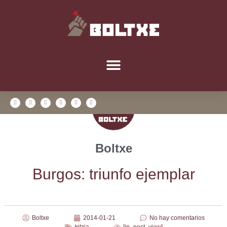
Boltxe
Bur­gos: triun­fo ejemplar
Boltxe
2014-01-21
No hay comentarios