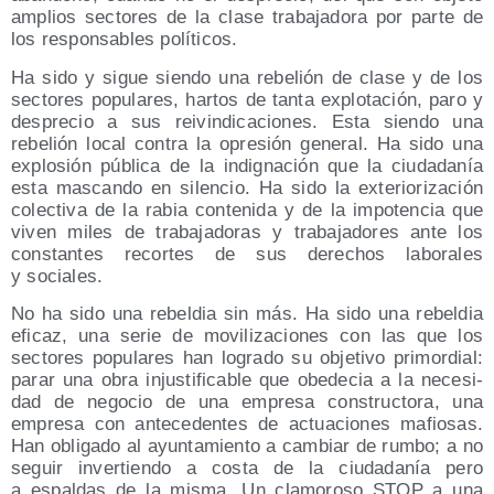
amplios sec­to­res de la cla­se tra­ba­ja­do­ra por par­te de
los res­pon­sa­bles políticos.
Ha sido y sigue sien­do una rebe­lión de cla­se y de los
sec­to­res popu­la­res, har­tos de tan­ta explo­ta­ción, paro y
des­pre­cio a sus rei­vin­di­ca­cio­nes. Esta sien­do una
rebe­lión local con­tra la opre­sión gene­ral. Ha sido una
explo­sión públi­ca de la indig­na­ción que la ciu­da­da­nía
esta mas­can­do en silen­cio. Ha sido la exte­rio­ri­za­ción
colec­ti­va de la rabia con­te­ni­da y de la impo­ten­cia que
viven miles de tra­ba­ja­do­ras y tra­ba­ja­do­res ante los
cons­tan­tes recor­tes de sus dere­chos labo­ra­les
y sociales.
No ha sido una rebel­dia sin más. Ha sido una rebel­dia
efi­caz, una serie de movi­li­za­cio­nes con las que los
sec­to­res popu­la­res han logra­do su obje­ti­vo pri­mor­dial:
parar una obra injus­ti­fi­ca­ble que obe­de­cia a la nece­si­
dad de nego­cio de una empre­sa cons­truc­to­ra, una
empre­sa con ante­ce­den­tes de actua­cio­nes mafio­sas.
Han obli­ga­do al ayun­ta­mien­to a cam­biar de rum­bo; a no
seguir inver­tien­do a cos­ta de la ciu­da­da­nía pero
a espal­das de la mis­ma. Un cla­mo­ro­so STOP a una