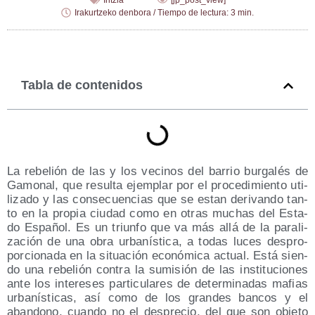
Iritzia
[jp_post_view]
Irakurtzeko denbora / Tiempo de lectura: 3 min.
Tabla de contenidos
La rebe­lión de las y los veci­nos del barrio bur­ga­lés de
Gamo­nal, que resul­ta ejem­plar por el pro­ce­di­mien­to uti­
li­za­do y las con­se­cuen­cias que se estan deri­van­do tan­
to en la pro­pia ciu­dad como en otras muchas del Esta­
do Espa­ñol. Es un triun­fo que va más allá de la para­li­
za­ción de una obra urba­nís­ti­ca, a todas luces des­pro­
por­cio­na­da en la situa­ción eco­nó­mi­ca actual. Está sien­
do una rebe­lión con­tra la sumi­sión de las ins­ti­tu­cio­nes
ante los intere­ses par­ti­cu­la­res de deter­mi­na­das mafias
urba­nís­ti­cas, así como de los gran­des ban­cos y el
aban­dono, cuan­do no el des­pre­cio, del que son obje­to