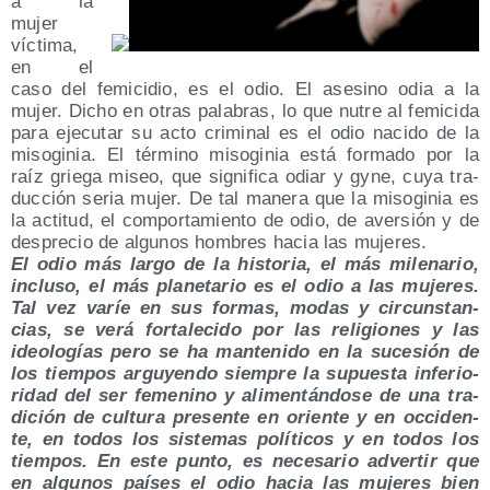
a la
mujer
víc­ti­ma,
en el
caso del femi­ci­dio, es el odio. El ase­sino odia a la
mujer. Dicho en otras pala­bras, lo que nutre al femi­ci­da
para eje­cu­tar su acto cri­mi­nal es el odio naci­do de la
miso­gi­nia. El tér­mino miso­gi­nia está for­ma­do por la
raíz grie­ga miseo, que sig­ni­fi­ca odiar y gyne, cuya tra­
duc­ción seria mujer. De tal mane­ra que la miso­gi­nia es
la acti­tud, el com­por­ta­mien­to de odio, de aver­sión y de
des­pre­cio de algu­nos hom­bres hacia las mujeres.
El odio más lar­go de la his­to­ria, el más mile­na­rio,
inclu­so, el más pla­ne­ta­rio es el odio a las muje­res.
Tal vez varíe en sus for­mas, modas y cir­cuns­tan­
cias, se verá for­ta­le­ci­do por las reli­gio­nes y las
ideo­lo­gías pero se ha man­te­ni­do en la suce­sión de
los tiem­pos argu­yen­do siem­pre la supues­ta infe­rio­
ri­dad del ser feme­nino y ali­men­tán­do­se de una tra­
di­ción de cul­tu­ra pre­sen­te en orien­te y en occi­den­
te, en todos los sis­te­mas polí­ti­cos y en todos los
tiem­pos. En este pun­to, es nece­sa­rio adver­tir que
en algu­nos paí­ses el odio hacia las muje­res bien