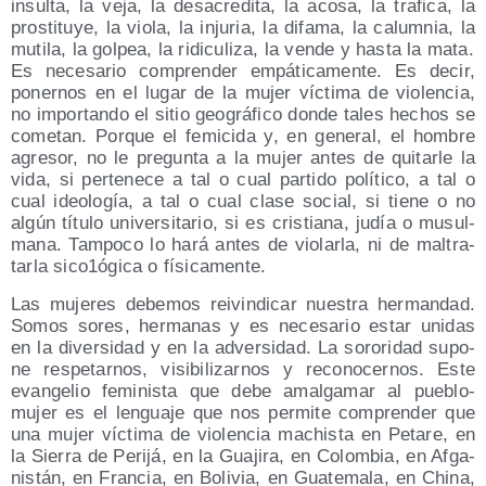
insul­ta, la veja, la des­acre­di­ta, la aco­sa, la tra­fi­ca, la
pros­ti­tu­ye, la vio­la, la inju­ria, la difa­ma, la calum­nia, la
muti­la, la gol­pea, la ridi­cu­li­za, la ven­de y has­ta la mata.
Es nece­sa­rio com­pren­der empá­ti­ca­men­te. Es decir,
poner­nos en el lugar de la mujer víc­ti­ma de vio­len­cia,
no impor­tan­do el sitio geo­grá­fi­co don­de tales hechos se
come­tan. Por­que el femi­ci­da y, en gene­ral, el hom­bre
agre­sor, no le pre­gun­ta a la mujer antes de qui­tar­le la
vida, si per­te­ne­ce a tal o cual par­ti­do polí­ti­co, a tal o
cual ideo­lo­gía, a tal o cual cla­se social, si tie­ne o no
algún títu­lo uni­ver­si­ta­rio, si es cris­tia­na, judía o musul­
ma­na. Tam­po­co lo hará antes de vio­lar­la, ni de mal­tra­
tar­la sico1ógica o físicamente.
Las muje­res debe­mos rei­vin­di­car nues­tra her­man­dad.
Somos sores, her­ma­nas y es nece­sa­rio estar uni­das
en la diver­si­dad y en la adver­si­dad. La soro­ri­dad supo­
ne res­pe­tar­nos, visi­bi­li­zar­nos y reco­no­cer­nos. Este
evan­ge­lio femi­nis­ta que debe amal­ga­mar al pue­blo-
mujer es el len­gua­je que nos per­mi­te com­pren­der que
una mujer víc­ti­ma de vio­len­cia machis­ta en Peta­re, en
la Sie­rra de Peri­já, en la Gua­ji­ra, en Colom­bia, en Afga­
nis­tán, en Fran­cia, en Boli­via, en Gua­te­ma­la, en Chi­na,