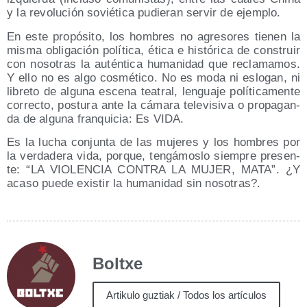
y la revo­lu­ción sovié­ti­ca pudie­ran ser­vir de ejemplo.
En este pro­pó­si­to, los hom­bres no agre­so­res tie­nen la
mis­ma obli­ga­ción polí­ti­ca, éti­ca e his­tó­ri­ca de cons­truir
con noso­tras la autén­ti­ca huma­ni­dad que recla­ma­mos.
Y ello no es algo cos­mé­ti­co. No es moda ni eslo­gan, ni
libre­to de algu­na esce­na tea­tral, len­gua­je polí­ti­ca­men­te
correc­to, pos­tu­ra ante la cáma­ra tele­vi­si­va o pro­pa­gan­
da de algu­na fran­qui­cia: Es VIDA.
Es la lucha con­jun­ta de las muje­res y los hom­bres por
la ver­da­de­ra vida, por­que, ten­gá­mos­lo siem­pre pre­sen­
te: “LA VIOLENCIA CONTRA LA MUJER, MATA”. ¿Y
aca­so pue­de exis­tir la huma­ni­dad sin nosotras?.
Boltxe
Artikulo guztiak / Todos los artículos