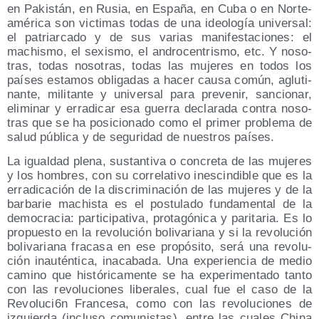
en Pakis­tán, en Rusia, en Espa­ña, en Cuba o en Nor­te­
amé­ri­ca son vic­ti­mas todas de una ideo­lo­gía uni­ver­sal:
el patriar­ca­do y de sus varias mani­fes­ta­cio­nes: el
machis­mo, el sexis­mo, el andro­cen­tris­mo, etc. Y noso­
tras, todas noso­tras, todas las muje­res en todos los
paí­ses esta­mos obli­ga­das a hacer cau­sa común, aglu­ti­
nan­te, mili­tan­te y uni­ver­sal para pre­ve­nir, san­cio­nar,
eli­mi­nar y erra­di­car esa gue­rra decla­ra­da con­tra noso­
tras que se ha posi­cio­na­do como el pri­mer pro­ble­ma de
salud públi­ca y de segu­ri­dad de nues­tros países.
La igual­dad ple­na, sus­tan­ti­va o con­cre­ta de las muje­res
y los hom­bres, con su corre­la­ti­vo ines­cin­di­ble que es la
erra­di­ca­ción de la dis­cri­mi­na­ción de las muje­res y de la
bar­ba­rie machis­ta es el pos­tu­la­do fun­da­men­tal de la
demo­cra­cia: par­ti­ci­pa­ti­va, pro­ta­gó­ni­ca y pari­ta­ria. Es lo
pro­pues­to en la revo­lu­ción boli­va­ria­na y si la revo­lu­ción
boli­va­ria­na fra­ca­sa en ese pro­pó­si­to, será una revo­lu­
ción inau­tén­ti­ca, inaca­ba­da. Una expe­rien­cia de medio
camino que his­tó­ri­ca­men­te se ha expe­ri­men­ta­do tan­to
con las revo­lu­cio­nes libe­ra­les, cual fue el caso de la
Revoluci6n Fran­ce­sa, como con las revo­lu­cio­nes de
izquier­da (inclu­so comu­nis­tas), entre las cua­les Chi­na