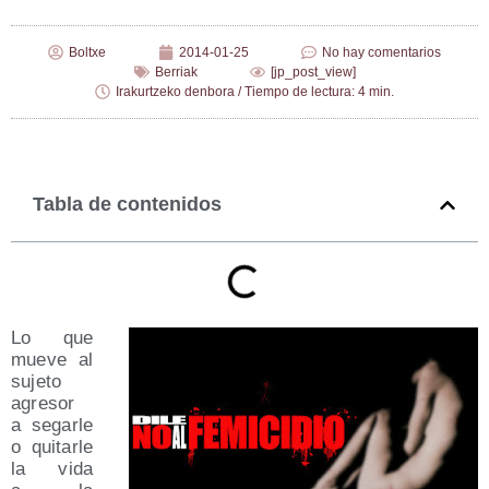
Boltxe
2014-01-25
No hay comentarios
Berriak
[jp_post_view]
Irakurtzeko denbora / Tiempo de lectura: 4 min.
Tabla de contenidos
Lo que
mue­ve al
suje­to
agre­sor
a segar­le
o qui­tar­le
la vida