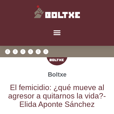
Boltxe
El femi­ci­dio: ¿qué mue­ve al
agre­sor a qui­tar­nos la vida?-
Eli­da Apon­te Sánchez