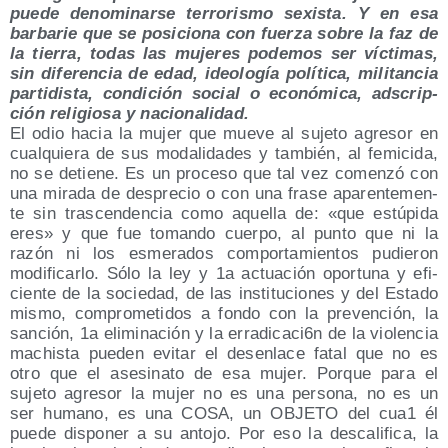
pue­de deno­mi­nar­se terro­ris­mo sexis­ta. Y en esa
bar­ba­rie que se posi­cio­na con fuer­za sobre la faz de
la tie­rra, todas las muje­res pode­mos ser víc­ti­mas,
sin dife­ren­cia de edad, ideo­lo­gía polí­ti­ca, mili­tan­cia
par­ti­dis­ta, con­di­ción social o eco­nó­mi­ca, ads­crip­
ción reli­gio­sa y nacionalidad.
El odio hacia la mujer que mue­ve al suje­to agre­sor en
cual­quie­ra de sus moda­li­da­des y tam­bién, al femi­ci­da,
no se detie­ne. Es un pro­ce­so que tal vez comen­zó con
una mira­da de des­pre­cio o con una fra­se apa­ren­te­men­
te sin tras­cen­den­cia como aque­lla de: «que estú­pi­da
eres» y que fue toman­do cuer­po, al pun­to que ni la
razón ni los esme­ra­dos com­por­ta­mien­tos pudie­ron
modi­fi­car­lo. Sólo la ley y 1a actua­ción opor­tu­na y efi­
cien­te de la socie­dad, de las ins­ti­tu­cio­nes y del Esta­do
mis­mo, com­pro­me­ti­dos a fon­do con la pre­ven­ción, la
san­ción, 1a eli­mi­na­ción y la erradicaci6n de la vio­len­cia
machis­ta pue­den evi­tar el des­en­la­ce fatal que no es
otro que el ase­si­na­to de esa mujer. Por­que para el
suje­to agre­sor la mujer no es una per­so­na, no es un
ser humano, es una COSA, un OBJETO del cua1 él
pue­de dis­po­ner a su anto­jo. Por eso la des­ca­li­fi­ca, la