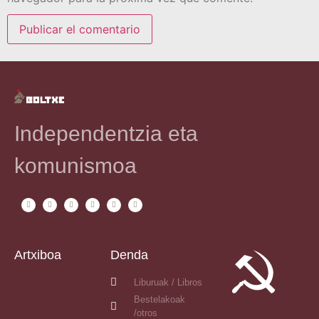
Independentzia eta
komunismoa
Artxiboa
Denda
Liburuak / Libros
Bestelakoak
/otros