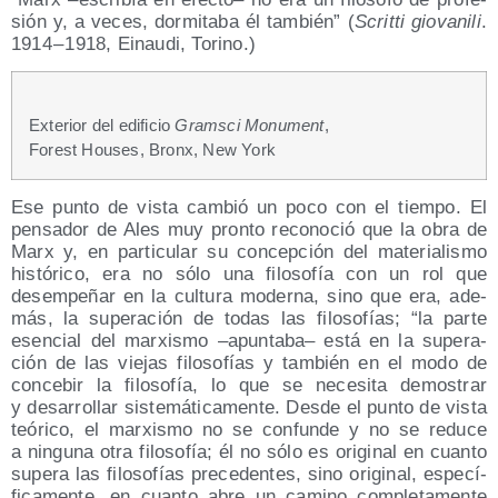
sión y, a veces, dor­mi­ta­ba él tam­bién” (
Scrit­ti gio­va­ni­li
.
1914 – 1918, Einau­di, Torino.)
Exte­rior del edi­fi­cio
Grams­ci Monu­ment
,
Forest Hou­ses, Bronx, New York
Ese pun­to de vis­ta cam­bió un poco con el tiem­po. El
pen­sa­dor de Ales muy pron­to reco­no­ció que la obra de
Marx y, en par­ti­cu­lar su con­cep­ción del mate­ria­lis­mo
his­tó­ri­co, era no sólo una filo­so­fía con un rol que
desem­pe­ñar en la cul­tu­ra moder­na, sino que era, ade­
más, la supera­ción de todas las filo­so­fías; “la par­te
esen­cial del mar­xis­mo –apun­ta­ba– está en la supera­
ción de las vie­jas filo­so­fías y tam­bién en el modo de
con­ce­bir la filo­so­fía, lo que se nece­si­ta demos­trar
y desa­rro­llar sis­te­má­ti­ca­men­te. Des­de el pun­to de vis­ta
teó­ri­co, el mar­xis­mo no se con­fun­de y no se redu­ce
a nin­gu­na otra filo­so­fía; él no sólo es ori­gi­nal en cuan­to
supera las filo­so­fías pre­ce­den­tes, sino ori­gi­nal, espe­cí­
fi­ca­men­te, en cuan­to abre un camino com­ple­ta­men­te