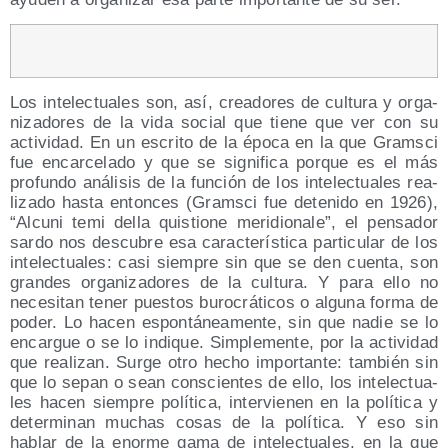
Los inte­lec­tua­les son, así, crea­do­res de cul­tu­ra y orga­
ni­za­do­res de la vida social que tie­ne que ver con su
acti­vi­dad. En un escri­to de la épo­ca en la que Grams­ci
fue encar­ce­la­do y que se sig­ni­fi­ca por­que es el más
pro­fun­do aná­li­sis de la fun­ción de los inte­lec­tua­les rea­
li­za­do has­ta enton­ces (Grams­ci fue dete­ni­do en 1926),
“Alcu­ni temi della quis­tio­ne meri­dio­na­le”, el pen­sa­dor
sar­do nos des­cu­bre esa carac­te­rís­ti­ca par­ti­cu­lar de los
inte­lec­tua­les: casi siem­pre sin que se den cuen­ta, son
gran­des orga­ni­za­do­res de la cul­tu­ra. Y para ello no
nece­si­tan tener pues­tos buro­crá­ti­cos o algu­na for­ma de
poder. Lo hacen espon­tá­nea­men­te, sin que nadie se lo
encar­gue o se lo indi­que. Sim­ple­men­te, por la acti­vi­dad
que rea­li­zan. Sur­ge otro hecho impor­tan­te: tam­bién sin
que lo sepan o sean cons­cien­tes de ello, los inte­lec­tua­
les hacen siem­pre polí­ti­ca, inter­vie­nen en la polí­ti­ca y
deter­mi­nan muchas cosas de la polí­ti­ca. Y eso sin
hablar de la enor­me gama de inte­lec­tua­les, en la que