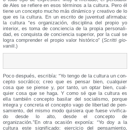
de Ales se refie­re en esos tér­mi­nos a la cul­tu­ra. Pero él
tie­ne un con­cep­to mucho más diná­mi­co y crea­ti­vo de lo
que es la cul­tu­ra. En un escri­to de juven­tud afir­ma­ba:
la cul­tu­ra “es orga­ni­za­ción, dis­ci­pli­na del pro­pio yo
inte­rior, es toma de con­cien­cia de la pro­pia per­so­na­li­
dad, es con­quis­ta de con­cien­cia supe­rior, por la cual se
logra com­pren­der el pro­pio valor his­tó­ri­co” (
Scrit­ti gio­
va­ni­li
.)
Poco des­pués, escri­bía: “Yo ten­go de la cul­tu­ra un con­
cep­to socrá­ti­co; creo que es pen­sar bien, cual­quier
cosa que se pien­se y, por tan­to, un optar bien, cual­
quier cosa que se haga. Y como sé que la cul­tu­ra es
ella tam­bién con­cep­to basi­lar del socia­lis­mo, por­que
inte­gra y con­cre­ta el con­cep­to vago de liber­tad de pen­
sa­mien­to, del mis­mo modo qui­sie­ra que fue­se vivi­fi­ca­
do des­de lo alto, des­de el con­cep­to de
organización.”En otra oca­sión expo­nía: “Yo doy a la
cul­tu­ra este sig­ni­fi­ca­do: ejer­ci­cio del pen­sa­mien­to,