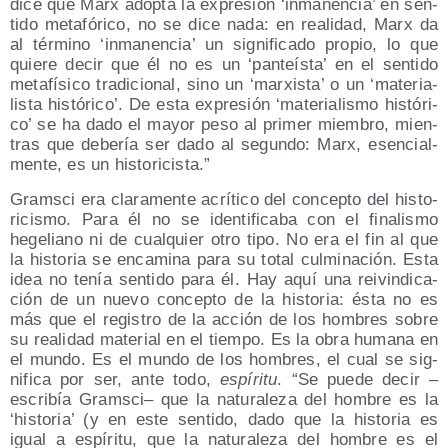
dice que Marx adop­ta la expre­sión ‘inma­nen­cia’ en sen­
ti­do meta­fó­ri­co, no se dice nada: en reali­dad, Marx da
al tér­mino ‘inma­nen­cia’ un sig­ni­fi­ca­do pro­pio, lo que
quie­re decir que él no es un ‘pan­teís­ta’ en el sen­ti­do
meta­fí­si­co tra­di­cio­nal, sino un ‘mar­xis­ta’ o un ‘mate­ria­
lis­ta his­tó­ri­co’. De esta expre­sión ‘mate­ria­lis­mo his­tó­ri­
co’ se ha dado el mayor peso al pri­mer miem­bro, mien­
tras que debe­ría ser dado al segun­do: Marx, esen­cial­
men­te, es un historicista.”
Grams­ci era cla­ra­men­te acrí­ti­co del con­cep­to del his­to­
ri­cis­mo. Para él no se iden­ti­fi­ca­ba con el fina­lis­mo
hege­liano ni de cual­quier otro tipo. No era el fin al que
la his­to­ria se enca­mi­na para su total cul­mi­na­ción. Esta
idea no tenía sen­ti­do para él. Hay aquí una rei­vin­di­ca­
ción de un nue­vo con­cep­to de la his­to­ria: ésta no es
más que el regis­tro de la acción de los hom­bres sobre
su reali­dad mate­rial en el tiem­po. Es la obra huma­na en
el mun­do. Es el mun­do de los hom­bres, el cual se sig­
ni­fi­ca por ser, ante todo,
espí­ri­tu
. “Se pue­de decir –
escri­bía Grams­ci– que la natu­ra­le­za del hom­bre es la
‘his­to­ria’ (y en este sen­ti­do, dado que la his­to­ria es
igual a espí­ri­tu, que la natu­ra­le­za del hom­bre es el