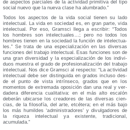
de aspec­tos par­cia­les de la acti­vi­dad pri­mi­ti­va del tipo
social nue­vo que la nue­va cla­se ha alumbrado.”
Todos los aspec­tos de la vida social tie­nen su lado
inte­lec­tual. La vida en socie­dad es, en gran par­te, vida
inte­lec­tual. Por eso, Grams­ci lle­ga a escri­bir: “Todos
los hom­bres son inte­lec­tua­les…; pero no todos los
hom­bres tie­nen en la socie­dad la fun­ción de inte­lec­tua­
les.” Se tra­ta de una espe­cia­li­za­ción en las diver­sas
fun­cio­nes del tra­ba­jo inte­lec­tual. Esas fun­cio­nes son de
una gran diver­si­dad y la espe­cia­li­za­ción de los indi­vi­
duos mues­tra el gra­do de pro­fe­sio­na­li­za­ción del tra­ba­jo
inte­lec­tual. Nos dice Grams­ci al res­pec­to: “La acti­vi­dad
inte­lec­tual debe ser dis­tin­gui­da en gra­dos inclu­so des­
de el pun­to de vis­ta intrín­se­co, gra­dos que en los
momen­tos de extre­ma­da opo­si­ción dan una real y ver­
da­de­ra dife­ren­cia cua­li­ta­ti­va: en el más alto esca­lón
debe­rán ubi­car­se los crea­do­res de las diver­sas cien­
cias, de la filo­so­fía, del arte, etcé­te­ra; en el más bajo
los más humil­des ‘admi­nis­tra­do­res’ y divul­ga­do­res de
la rique­za inte­lec­tual ya exis­ten­te, tra­di­cio­nal,
acumulada.”