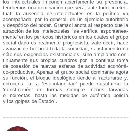
los inte­lec­tua­les impo­nen abier­ta­men­te su pre­sen­cia,
ten­dre­mos una domi­na­ción que será, ante todo, inte­lec­
tual; la ausen­cia de inte­lec­tua­les en la polí­ti­ca va
acom­pa­ña­da, por lo gene­ral, de un ejer­ci­cio auto­ri­ta­rio
y des­pó­ti­co del poder. Grams­ci ano­ta al res­pec­to que la
atrac­ción de los inte­lec­tua­les “se veri­fi­ca ‘espon­tá­nea­
men­te’ en los perío­dos his­tó­ri­cos en los cua­les el gru­po
social dado es real­men­te pro­gre­sis­ta, vale decir, hace
avan­zar de hecho a toda la socie­dad, satis­fa­cien­do no
sólo sus exi­gen­cias exis­ten­cia­les, sino amplian­do con­
ti­nua­men­te sus pro­pios cua­dros por la con­ti­nua toma
de pose­sión de nue­vas esfe­ras de acti­vi­dad eco­nó­mi­
co-pro­duc­ti­va. Ape­nas el gru­po social domi­nan­te ago­ta
su fun­ción, el blo­que ideo­ló­gi­co tien­de a frac­tu­rar­se y,
enton­ces, a la ‘espon­ta­nei­dad’ pue­de sus­ti­tuir­se la
‘cons­tric­ción’ en for­mas siem­pre menos lar­va­das
e indi­rec­tas, has­ta las medi­das de autén­ti­ca poli­cía
y los gol­pes de Estado”.