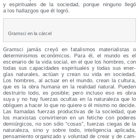
y espi­ri­tua­les de la socie­dad, por­que nin­guno lle­gó
a los hallaz­gos que él logró.
Grams­ci en la cárcel
Grams­ci jamás cre­yó en fata­lis­mos mate­ria­lis­tas o
deter­mi­nis­mos eco­nó­mi­cos. Para él, el mun­do es el
esce­na­rio de la vida social, en el que los hom­bres, con
todas sus capa­ci­da­des espi­ri­tua­les y todas sus ener­
gías natu­ra­les, actúan y crean su vida en socie­dad.
Los hom­bres, al actuar en el mun­do, crean la cul­tu­ra,
que es la obra huma­na en la reali­dad natu­ral. Pue­den
des­truir­lo todo, es posi­ble; pero inclu­so eso es obra
suya y no hay fuer­zas ocul­tas en la natu­ra­le­za que lo
obli­guen a hacer lo que no quie­re o él mis­mo no deci­de.
Las lla­ma­das fuer­zas pro­duc­ti­vas de la socie­dad, que
los mar­xis­tas con­vir­tie­ron en un feti­che con pode­res
demiúr­gi­cos, no son sólo “cosas”, fuer­zas cie­gas de la
natu­ra­le­za, sino y sobre todo, inte­li­gen­cia apli­ca­da,
pen­sa­mien­to orga­ni­za­do y volun­tad de crear y de cam­