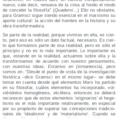
nue­vo, vale decir, renue­va de la cima al fon­do el modo
de con­ce­bir la filo­so­fía” (
Qua­der­ni
…) Ello no obs­tan­te,
para Grams­ci sigue sien­do esen­cial en el mar­xis­mo su
apor­te cul­tu­ral: la acción del hom­bre en la his­to­ria y su
obra transformadora.
Se par­te de la reali­dad, por­que vivi­mos en ella, es cier­
to, pero eso es sólo un dato fac­tual, nece­sa­rio. Es cier­
to que for­ma­mos par­te de esa reali­dad, pero es sólo el
prin­ci­pio y no es lo más impor­tan­te. Lo impor­tan­te es
que, estan­do en la reali­dad, actua­mos sobre ella y la
trans­for­ma­mos de acuer­do con nues­tro pen­sa­mien­to,
con nues­tras ideas.
Esta­mos en
(inma­nen­cia), pero
somos en
. “Des­de el pun­to de vis­ta de la inves­ti­ga­ción
his­tó­ri­ca –dice Grams­ci en el mis­mo lugar– se debe
tomar en cuen­ta des­de qué ele­men­tos Marx ha par­ti­do
en su filo­so­far, cuá­les ele­men­tos ha incor­po­ra­do, vol­
vién­do­los homo­gé­neos, etcé­te­ra; enton­ces se debe­rá
reco­no­cer que de estos ele­men­tos ‘ori­gi­na­rios’ el hege­
lis­mo es el más impor­tan­te rela­ti­va­men­te, en espe­cial
por su pro­pó­si­to de supe­rar las con­cep­cio­nes tra­di­cio­
na­les de ‘idea­lis­mo’ y de ‘mate­ria­lis­mo’. Cuan­do se