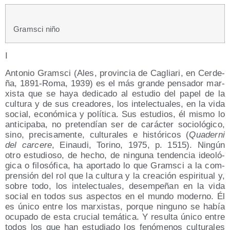
Grams­ci niño
I
A
nto­nio Grams­ci (Ales, pro­vin­cia de Caglia­ri, en Cer­de­
ña, 1891-Roma, 1939) es el más gran­de pen­sa­dor mar­
xis­ta que se haya dedi­ca­do al estu­dio del papel de la
cul­tu­ra y de sus crea­do­res, los inte­lec­tua­les, en la vida
social, eco­nó­mi­ca y polí­ti­ca. Sus estu­dios, él mis­mo lo
anti­ci­pa­ba, no pre­ten­dían ser de carác­ter socio­ló­gi­co,
sino, pre­ci­sa­men­te, cul­tu­ra­les e his­tó­ri­cos (
Qua­der­ni
del car­ce­re
, Einau­di, Torino, 1975, p. 1515). Nin­gún
otro estu­dio­so, de hecho, de nin­gu­na ten­den­cia ideo­ló­
gi­ca o filo­só­fi­ca, ha apor­ta­do lo que Grams­ci a la com­
pren­sión del rol que la cul­tu­ra y la crea­ción espi­ri­tual y,
sobre todo, los inte­lec­tua­les, desem­pe­ñan en la vida
social en todos sus aspec­tos en el mun­do moderno. Él
es úni­co entre los mar­xis­tas, por­que nin­guno se había
ocu­pa­do de esta cru­cial temá­ti­ca. Y resul­ta úni­co entre
todos los que han estu­dia­do los fenó­me­nos cul­tu­ra­les