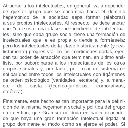
Atraer­se a los inte­lec­tua­les, en gene­ral, va a depen­der
de que el gru­po que se enca­mi­na hacia el domi­nio
hege­mó­ni­co de la socie­dad sepa for­mar (ela­bo­rar)
a sus pro­pios inte­lec­tua­les. Al res­pec­to, se debe ano­tar
que “no exis­te una cla­se inde­pen­dien­te de inte­lec­tua­
les, sino que cada gru­po social tie­ne una for­ma­ción de
inte­lec­tua­les que le es pro­pia o tien­de a for­már­se­la;
pero los inte­lec­tua­les de la cla­se his­tó­ri­ca­men­te (y rea­
lis­ta­men­te) pro­gre­sis­ta, en las con­di­cio­nes dadas, ejer­
cen tal poder de atrac­ción que ter­mi­nan, en últi­mo aná­
li­sis, por subor­di­nar­se a los inte­lec­tua­les de los otros
gru­pos socia­les y, por tan­to, por crear un sis­te­ma de
soli­da­ri­dad entre todos los inte­lec­tua­les con ligá­me­nes
de orden psi­co­ló­gi­co (vani­da­des, etcé­te­ra) y, a menu­
do, de cas­ta (téc­ni­co-jurí­di­cos, cor­po­ra­ti­vos,
etcétera)”.
Final­men­te, este hecho es tan impor­tan­te para la defi­ni­
ción de la mis­ma hege­mo­nía social y polí­ti­ca del gru­po
en cues­tión, que Grams­ci no duda en hacer depen­der
de que haya una gran for­ma­ción inte­lec­tual liga­da al
gru­po domi­nan­te el modo como se ejer­ce el poder. Si