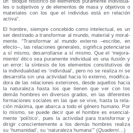
un “blo­que his­tó­ri­co de ele­men­tos pura­men­te indi­vi­dua­
les o sub­je­ti­vos y de ele­men­tos de masa y obje­ti­vos o
mate­ria­les con los que el indi­vi­duo está en rela­ción
activa”.
El hom­bre, siem­pre con­ce­bi­do como inte­lec­tual, es un
ser des­ti­na­do a trans­for­mar al mun­do, mate­rial y moral­
men­te. “Trans­for­mar al mun­do externo –escri­be, en
efec­to – , las rela­cio­nes gene­ra­les, sig­ni­fi­ca poten­ciar­se
a sí mis­mo, desa­rro­llar­se a sí mis­mo. Que el ‘mejo­ra­
mien­to’ éti­co sea pura­men­te indi­vi­dual es una ilu­sión y
un error: la sín­te­sis de los ele­men­tos cons­ti­tu­ti­vos de
la indi­vi­dua­li­dad es ‘indi­vi­dual’, pero no se rea­li­za ni se
desa­rro­lla sin una acti­vi­dad hacia lo externo, modi­fi­ca­
do­ra de las rela­cio­nes exte­rio­res, des­de aque­llos hacia
la natu­ra­le­za has­ta los que tie­nen que ver con los
demás hom­bres en diver­sos gra­dos, en las dife­ren­tes
for­ma­cio­nes socia­les en las que se vive, has­ta la rela­
ción máxi­ma, que abar­ca a todo el géne­ro humano. Por
lo mis­mo, se pue­de decir que el hom­bre es esen­cial­
men­te ‘polí­ti­co’, pues la acti­vi­dad para trans­for­mar y
diri­gir cons­cien­te­men­te a los demás hom­bres rea­li­za
su ‘huma­ni­dad’, su ‘natu­ra­le­za huma­na’” (
Qua­der­ni
…)