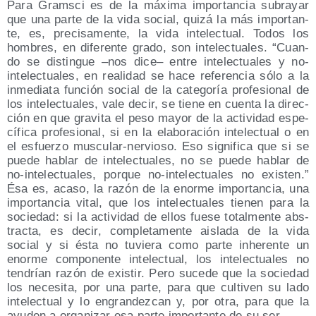
Para Grams­ci es de la máxi­ma impor­tan­cia sub­ra­yar
que una par­te de la vida social, qui­zá la más impor­tan­
te, es, pre­ci­sa­men­te, la vida inte­lec­tual. Todos los
hom­bres, en dife­ren­te gra­do, son inte­lec­tua­les. “Cuan­
do se dis­tin­gue –nos dice– entre inte­lec­tua­les y no-
inte­lec­tua­les, en reali­dad se hace refe­ren­cia sólo a la
inme­dia­ta fun­ción social de la cate­go­ría pro­fe­sio­nal de
los inte­lec­tua­les, vale decir, se tie­ne en cuen­ta la direc­
ción en que gra­vi­ta el peso mayor de la acti­vi­dad espe­
cí­fi­ca pro­fe­sio­nal, si en la ela­bo­ra­ción inte­lec­tual o en
el esfuer­zo mus­cu­lar-ner­vio­so. Eso sig­ni­fi­ca que si se
pue­de hablar de inte­lec­tua­les, no se pue­de hablar de
no-inte­lec­tua­les, por­que no-inte­lec­tua­les no exis­ten.”
Ésa es, aca­so, la razón de la enor­me impor­tan­cia, una
impor­tan­cia vital, que los inte­lec­tua­les tie­nen para la
socie­dad: si la acti­vi­dad de ellos fue­se total­men­te abs­
trac­ta, es decir, com­ple­ta­men­te ais­la­da de la vida
social y si ésta no tuvie­ra como par­te inhe­ren­te un
enor­me com­po­nen­te inte­lec­tual, los inte­lec­tua­les no
ten­drían razón de exis­tir. Pero suce­de que la socie­dad
los nece­si­ta, por una par­te, para que cul­ti­ven su lado
inte­lec­tual y lo engran­dez­can y, por otra, para que la
ayu­den a orga­ni­zar esa par­te impor­tan­te de su ser.