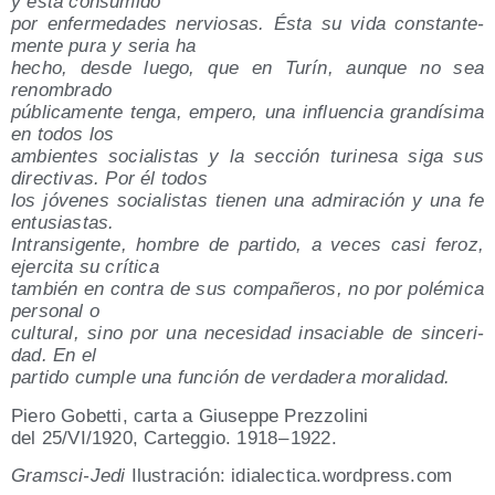
y está consumido
por enfer­me­da­des ner­vio­sas. Ésta su vida cons­tan­te­
men­te pura y seria ha
hecho, des­de lue­go, que en Turín, aun­que no sea
renombrado
públi­ca­men­te ten­ga, empe­ro, una influen­cia gran­dí­si­ma
en todos los
ambien­tes socia­lis­tas y la sec­ción turi­ne­sa siga sus
direc­ti­vas. Por él todos
los jóve­nes socia­lis­tas tie­nen una admi­ra­ción y una fe
entusiastas.
Intran­si­gen­te, hom­bre de par­ti­do, a veces casi feroz,
ejer­ci­ta su crítica
tam­bién en con­tra de sus com­pa­ñe­ros, no por polé­mi­ca
per­so­nal o
cul­tu­ral, sino por una nece­si­dad insa­cia­ble de sin­ce­ri­
dad. En el
par­ti­do cum­ple una fun­ción de ver­da­de­ra moralidad.
Pie­ro Gobet­ti, car­ta a Giu­sep­pe Prezzolini
del 25/​VI/​1920, Car­teg­gio. 1918 – 1922.
Grams­ci-Jedi
Ilus­tra­ción: idia​lec​ti​ca​.word​press​.com