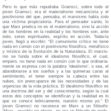
Pero lo que más repu­dia­ba Grams­ci, sobre todo el
joven Grams­ci, era el mate­ria­lis­mo meca­ni­cis­ta y el
posi­ti­vis­mo del que, pen­sa­ba, el mar­xis­mo había sido
una víc­ti­ma pro­pi­cia­to­ria. Para el pen­sa­dor sar­do, lo
que Marx pre­di­ca no es el mate­ria­lis­mo, sino la acción
de los hom­bres en la reali­dad y los hom­bres son, ante
todo, seres espi­ri­tua­les, espí­ri­tu en acción. Toda­vía
joven, lle­gó a escri­bir: “El comu­nis­mo crí­ti­co no tie­ne
nada en común con el posi­ti­vis­mo filo­só­fi­co, meta­fí­si­co
y mís­ti­co de la Evo­lu­ción de la Natu­ra­le­za. El mar­xis­
mo se fun­da sobre el idea­lis­mo filo­só­fi­co, el cual,
empe­ro, no tie­ne nada en común con lo que ordi­na­ria­
men­te se expre­sa con la pala­bra ‘idea­lis­mo’, o sea, el
aban­do­nar­se a los sue­ños y a las qui­me­ras caras al
sen­ti­mien­to, el tener siem­pre la cabe­za entre las
nubes, sin preo­cu­par­se de las nece­si­da­des y de las
urgen­cias de la vida prác­ti­ca. El idea­lis­mo filo­só­fi­co es
una doc­tri­na del ser y del cono­ci­mien­to, según la cual
estos dos con­cep­tos se iden­ti­fi­can y la reali­dad es lo
que se cono­ce teó­ri­ca­men­te, nues­tro mis­mo yo.” El
joven Grams­ci no reco­no­ce en Marx a un filó­so­fo:
“Marx –escri­bía en efec­to– no era un filó­so­fo de pro­fe­