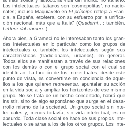
la más sóli­da y autóc­to­na vida del mun­do no ita­liano.
Los inte­lec­tua­les ita­lia­nos son ‘cos­mo­po­li­tas’, no nacio­
na­les; inclu­so Maquia­ve­lo en
El prín­ci­pe
refle­ja a Fran­
cia, a Espa­ña, etcé­te­ra, con su esfuer­zo por la uni­fi­ca­
ción nacio­nal, más que a Ita­lia” (
Qua­der­ni
…; tam­bién,
Let­te­re dal car­ce­re
.)
Aho­ra bien, a Grams­ci no le intere­sa­ban tan­to los gran­
des inte­lec­tua­les en lo par­ti­cu­lar como los gru­pos de
inte­lec­tua­les o, tam­bién, los inte­lec­tua­les según sus
carac­te­rís­ti­cas (tra­di­cio­na­les, urba­nos), en gene­ral.
Todos ellos se mani­fies­tan a tra­vés de sus rela­cio­nes
con los demás o con el gru­po social con el cual se
iden­ti­fi­can. La fun­ción de los inte­lec­tua­les, des­de este
pun­to de vis­ta, es con­ver­tir­se en con­cien­cia de aque­
llos a los que quie­ren repre­sen­tar, apun­ta­lar su acción
en la vida social y ampliar los hori­zon­tes de ese mis­mo
gru­po. No se tra­ta de un hecho con­cer­ta­do, habrá que
insis­tir, sino de algo espon­tá­neo que sur­ge en el desa­
rro­llo mis­mo de la socie­dad. Un gru­po social sin inte­
lec­tua­les y, menos toda­vía, sin vida inte­lec­tual, es un
absur­do. Toda cla­se social se hace de sus pro­pios inte­
lec­tua­les o se atrae a los de los otros gru­pos. Los inte­