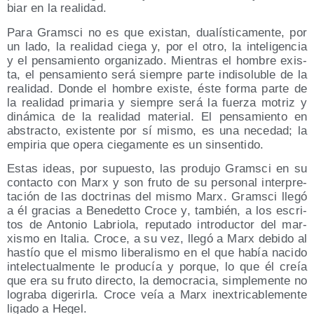
biar en la realidad.
Para Grams­ci no es que exis­tan, dua­lís­ti­ca­men­te, por
un lado, la reali­dad cie­ga y, por el otro, la inte­li­gen­cia
y el pen­sa­mien­to orga­ni­za­do. Mien­tras el hom­bre exis­
ta, el pen­sa­mien­to será siem­pre par­te indi­so­lu­ble de la
reali­dad. Don­de el hom­bre exis­te, éste for­ma par­te de
la reali­dad pri­ma­ria y siem­pre será la fuer­za motriz y
diná­mi­ca de la reali­dad mate­rial. El pen­sa­mien­to en
abs­trac­to, exis­ten­te por sí mis­mo, es una nece­dad; la
empi­ria que ope­ra cie­ga­men­te es un sinsentido.
Estas ideas, por supues­to, las pro­du­jo Grams­ci en su
con­tac­to con Marx y son fru­to de su per­so­nal inter­pre­
ta­ción de las doc­tri­nas del mis­mo Marx. Grams­ci lle­gó
a él gra­cias a Bene­det­to Cro­ce y, tam­bién, a los escri­
tos de Anto­nio Labrio­la, repu­tado intro­duc­tor del mar­
xis­mo en Ita­lia. Cro­ce, a su vez, lle­gó a Marx debi­do al
has­tío que el mis­mo libe­ra­lis­mo en el que había naci­do
inte­lec­tual­men­te le pro­du­cía y por­que, lo que él creía
que era su fru­to direc­to, la demo­cra­cia, sim­ple­men­te no
logra­ba dige­rir­la. Cro­ce veía a Marx inex­tri­ca­ble­men­te
liga­do a Hegel.