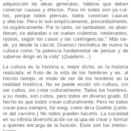
adqui­si­ción de ideas gene­ra­les, hábi­tos que deben
conec­tar cau­sas y efec­tos. Para mí todos son ya cul­
tos, por­que todos pien­san, todos conec­tan cau­sas
y efec­tos. Pero lo son empí­ri­ca­men­te, pri­mor­dial­men­te,
no orgá­ni­ca­men­te. Por lo tan­to, se tam­ba­lean, se aban­
do­nan, se ablan­dan o se vue­len vio­len­tos, into­le­ran­tes,
rijo­sos, según los casos y las con­tin­gen­cias.” Más tar­
de, ya des­de la cár­cel, Grams­ci rei­vin­di­ca de nue­vo la
cul­tu­ra como “la poten­cia fun­da­men­tal de pen­sar y de
saber­se diri­gir en la vida” (
Qua­der­ni
…)
La cul­tu­ra es la his­to­ria o, mejor dicho, es la his­to­ria
rea­li­za­da, el fru­to de la vida de los hom­bres y es, al
mis­mo tiem­po, el modo de ser de los hom­bres en la
reali­dad his­tó­ri­ca. No se pue­de exis­tir sin cul­tu­ra, sin
ser cul­tos, sin crear cul­tu­ral­men­te. Todos los hom­bres,
a su modo, son cul­tos, pero todos en diver­so gra­do. El
hecho es que todos crean cul­tu­ral­men­te. Pero no todos
crean para siem­pre,
für ewig
, como diría Goethe (
Let­te­
re dal car­ce­re
.) No todos pue­den hacer­lo. La socie­dad
en su infi­ni­ta diver­si­fi­ca­ción se ocu­pa de crear y for­mar
a quie­nes encar­ga de la fun­ción. Esos son los
inte­lec­