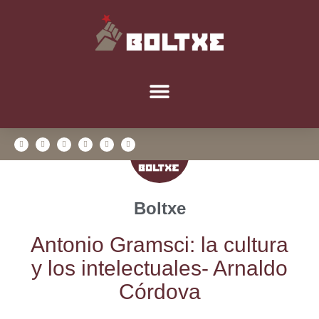
Boltxe
Anto­nio Grams­ci: la cul­tu­ra
y los inte­lec­tua­les- Arnal­do
Córdova