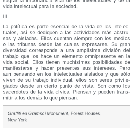
sa­grar la impor­tan­cia vital de los inte­lec­tua­les y de la
vida inte­lec­tual para la sociedad.
III
La polí­ti­ca es par­te esen­cial de la vida de los inte­lec­
tua­les, así se dedi­quen a las acti­vi­da­des más abs­tru­
sas y ais­la­das. Ellos cuen­tan siem­pre con los medios
o las tri­bu­nas des­de las cua­les expre­sar­se. Su gran
diver­si­dad corres­pon­de a una amplí­si­ma divi­sión del
tra­ba­jo que los hace un ele­men­to omni­pre­sen­te en la
vida social. Ellos tie­nen muchí­si­mas posi­bi­li­da­des de
mani­fes­tar­se y hacer pre­sen­tes sus intere­ses. Pero
aun pen­san­do en los inte­lec­tua­les ais­la­dos y que sólo
viven de su tra­ba­jo indi­vi­dual, ellos son seres pri­vi­le­
gia­dos des­de un cier­to pun­to de vis­ta. Son como los
sacer­do­tes de la vida cívi­ca. Pien­san y pue­den trans­
mi­tir a los demás lo que piensan.
Graf­fi­ti
en
Grams­ci Monu­ment
, Forest Houses,
New York