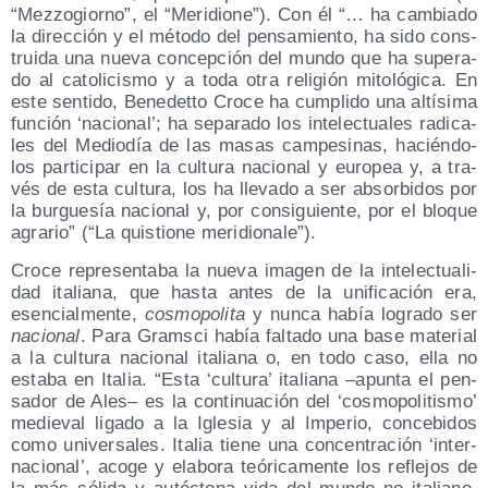
“Mez­zo­giorno”, el “Meri­dio­ne”). Con él “… ha cam­bia­do
la direc­ción y el méto­do del pen­sa­mien­to, ha sido cons­
trui­da una nue­va con­cep­ción del mun­do que ha supe­ra­
do al cato­li­cis­mo y a toda otra reli­gión mito­ló­gi­ca. En
este sen­ti­do, Bene­det­to Cro­ce ha cum­pli­do una altí­si­ma
fun­ción ‘nacio­nal’; ha sepa­ra­do los inte­lec­tua­les radi­ca­
les del Medio­día de las masas cam­pe­si­nas, hacién­do­
los par­ti­ci­par en la cul­tu­ra nacio­nal y euro­pea y, a tra­
vés de esta cul­tu­ra, los ha lle­va­do a ser absor­bi­dos por
la bur­gue­sía nacio­nal y, por con­si­guien­te, por el blo­que
agra­rio” (“La quis­tio­ne meridionale”).
Cro­ce repre­sen­ta­ba la nue­va ima­gen de la inte­lec­tua­li­
dad ita­lia­na, que has­ta antes de la uni­fi­ca­ción era,
esen­cial­men­te,
cos­mo­po­li­ta
y nun­ca había logra­do ser
nacio­nal
. Para Grams­ci había fal­ta­do una base mate­rial
a la cul­tu­ra nacio­nal ita­lia­na o, en todo caso, ella no
esta­ba en Ita­lia. “Esta ‘cul­tu­ra’ ita­lia­na –apun­ta el pen­
sa­dor de Ales– es la con­ti­nua­ción del ‘cos­mo­po­li­tis­mo’
medie­val liga­do a la Igle­sia y al Impe­rio, con­ce­bi­dos
como uni­ver­sa­les. Ita­lia tie­ne una con­cen­tra­ción ‘inter­
na­cio­nal’, aco­ge y ela­bo­ra teó­ri­ca­men­te los refle­jos de