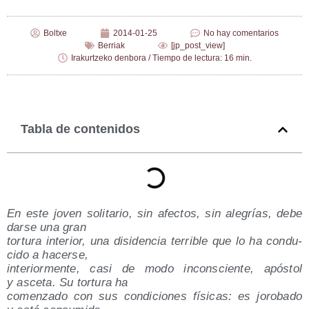
Boltxe
2014-01-25
No hay comentarios
Berriak
[jp_post_view]
Irakurtzeko denbora / Tiempo de lectura: 16 min.
Tabla de contenidos
En este joven soli­ta­rio, sin afec­tos, sin ale­grías, debe
dar­se una gran
tor­tu­ra inte­rior, una disi­den­cia terri­ble que lo ha con­du­
ci­do a hacerse,
inte­rior­men­te, casi de modo incons­cien­te, após­tol
y asce­ta. Su tor­tu­ra ha
comen­za­do con sus con­di­cio­nes físi­cas: es joro­ba­do