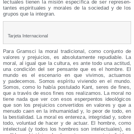
lec­tua­les tie­nen la misión espe­cí­fi­ca de ser repre­sen­
tan­tes espi­ri­tua­les y mora­les de la socie­dad y de los
gru­pos que la integran.
Tar­je­ta Internacional
Para Grams­ci la moral tra­di­cio­nal, como con­jun­to de
valo­res y pre­jui­cios, es abso­lu­ta­men­te repu­dia­ble. La
moral, al igual que la cul­tu­ra, es ante todo una acti­tud,
una con­di­ción del ser pen­san­te que es el hom­bre. El
mun­do es el esce­na­rio en que vivi­mos, actua­mos
y pade­ce­mos. Somos espí­ri­tu vivien­do en el mun­do.
Somos, como lo había pos­tu­la­do Kant, seres de fines,
que a tra­vés de esos fines nos rea­li­za­mos. La moral no
tie­ne nada que ver con esos esper­pen­tos ideo­ló­gi­cos
que son los pre­jui­cios con­ver­ti­dos en valo­res y que a
menu­do caen en la inhu­ma­ni­dad y, lo peor de todo, en
la bes­tia­li­dad. La moral es ente­re­za, inte­gri­dad y, sobre
todo, volun­tad de hacer y de actuar. El hom­bre, como
inte­lec­tual (y todos los hom­bres son inte­lec­tua­les), es