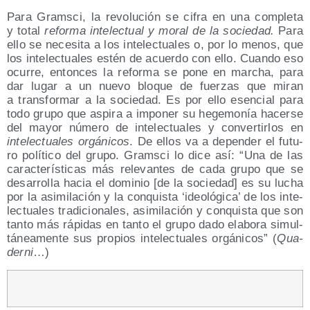
Para Grams­ci, la revo­lu­ción se cifra en una com­ple­ta
y total
refor­ma inte­lec­tual y moral de la socie­dad.
Para
ello se nece­si­ta a los inte­lec­tua­les o, por lo menos, que
los inte­lec­tua­les estén de acuer­do con ello. Cuan­do eso
ocu­rre, enton­ces la refor­ma se pone en mar­cha, para
dar lugar a un nue­vo blo­que de fuer­zas que miran
a trans­for­mar a la socie­dad. Es por ello esen­cial para
todo gru­po que aspi­ra a impo­ner su hege­mo­nía hacer­se
del mayor núme­ro de inte­lec­tua­les y con­ver­tir­los en
inte­lec­tua­les orgá­ni­cos
. De ellos va a depen­der el futu­
ro polí­ti­co del gru­po. Grams­ci lo dice así: “Una de las
carac­te­rís­ti­cas más rele­van­tes de cada gru­po que se
desa­rro­lla hacia el domi­nio [de la socie­dad] es su lucha
por la asi­mi­la­ción y la con­quis­ta ‘ideo­ló­gi­ca’ de los inte­
lec­tua­les tra­di­cio­na­les, asi­mi­la­ción y con­quis­ta que son
tan­to más rápi­das en tan­to el gru­po dado ela­bo­ra simul­
tá­nea­men­te sus pro­pios inte­lec­tua­les orgá­ni­cos” (
Qua­
der­ni
…)