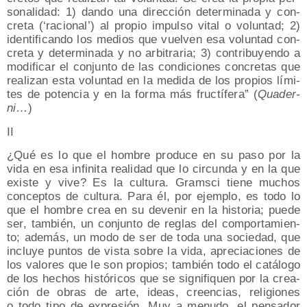
so­na­li­dad: 1) dan­do una direc­ción deter­mi­na­da y con­
cre­ta (‘racio­nal’) al pro­pio impul­so vital o volun­tad; 2)
iden­ti­fi­can­do los medios que vuel­ven esa volun­tad con­
cre­ta y deter­mi­na­da y no arbi­tra­ria; 3) con­tri­bu­yen­do a
modi­fi­car el con­jun­to de las con­di­cio­nes con­cre­tas que
rea­li­zan esta volun­tad en la medi­da de los pro­pios lími­
tes de poten­cia y en la for­ma más fruc­tí­fe­ra” (
Qua­der­
ni
…)
II
¿Qué es lo que el hom­bre pro­du­ce en su paso por la
vida en esa infi­ni­ta reali­dad que lo cir­cun­da y en la que
exis­te y vive? Es la cul­tu­ra. Grams­ci tie­ne muchos
con­cep­tos de cul­tu­ra. Para él, por ejem­plo, es todo lo
que el hom­bre crea en su deve­nir en la his­to­ria; pue­de
ser, tam­bién, un con­jun­to de reglas del com­por­ta­mien­
to; ade­más, un modo de ser de toda una socie­dad, que
inclu­ye pun­tos de vis­ta sobre la vida, apre­cia­cio­nes de
los valo­res que le son pro­pios; tam­bién todo el catá­lo­go
de los hechos his­tó­ri­cos que se sig­ni­fi­quen por la crea­
ción de obras de arte, ideas, creen­cias, reli­gio­nes
o todo tipo de expre­sión. Muy a menu­do, el pen­sa­dor