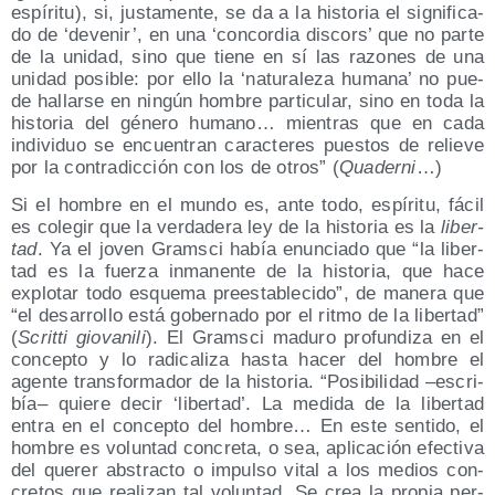
espí­ri­tu), si, jus­ta­men­te, se da a la his­to­ria el sig­ni­fi­ca­
do de ‘deve­nir’, en una ‘con­cor­dia dis­cors’ que no par­te
de la uni­dad, sino que tie­ne en sí las razo­nes de una
uni­dad posi­ble: por ello la ‘natu­ra­le­za huma­na’ no pue­
de hallar­se en nin­gún hom­bre par­ti­cu­lar, sino en toda la
his­to­ria del géne­ro humano… mien­tras que en cada
indi­vi­duo se encuen­tran carac­te­res pues­tos de relie­ve
por la con­tra­dic­ción con los de otros” (
Qua­der­ni
…)
Si el hom­bre en el mun­do es, ante todo, espí­ri­tu, fácil
es cole­gir que la ver­da­de­ra ley de la his­to­ria es la
liber­
tad
. Ya el joven Grams­ci había enun­cia­do que “la liber­
tad es la fuer­za inma­nen­te de la his­to­ria, que hace
explo­tar todo esque­ma pre­es­ta­ble­ci­do”, de mane­ra que
“el desa­rro­llo está gober­na­do por el rit­mo de la liber­tad”
(
Scrit­ti gio­va­ni­li
). El Grams­ci madu­ro pro­fun­di­za en el
con­cep­to y lo radi­ca­li­za has­ta hacer del hom­bre el
agen­te trans­for­ma­dor de la his­to­ria. “Posi­bi­li­dad –escri­
bía– quie­re decir ‘liber­tad’. La medi­da de la liber­tad
entra en el con­cep­to del hom­bre… En este sen­ti­do, el
hom­bre es volun­tad con­cre­ta, o sea, apli­ca­ción efec­ti­va
del que­rer abs­trac­to o impul­so vital a los medios con­
cre­tos que rea­li­zan tal volun­tad. Se crea la pro­pia per­