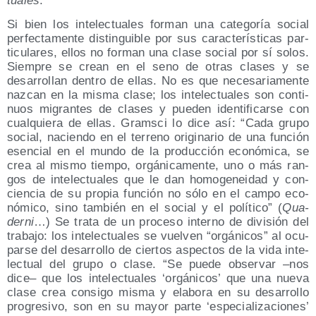
tua­les
.
Si bien los inte­lec­tua­les for­man una cate­go­ría social
per­fec­ta­men­te dis­tin­gui­ble por sus carac­te­rís­ti­cas par­
ti­cu­la­res, ellos no for­man una cla­se social por sí solos.
Siem­pre se crean en el seno de otras cla­ses y se
desa­rro­llan den­tro de ellas. No es que nece­sa­ria­men­te
naz­can en la mis­ma cla­se; los inte­lec­tua­les son con­ti­
nuos migran­tes de cla­ses y pue­den iden­ti­fi­car­se con
cual­quie­ra de ellas. Grams­ci lo dice así: “Cada gru­po
social, nacien­do en el terreno ori­gi­na­rio de una fun­ción
esen­cial en el mun­do de la pro­duc­ción eco­nó­mi­ca, se
crea al mis­mo tiem­po, orgá­ni­ca­men­te, uno o más ran­
gos de inte­lec­tua­les que le dan homo­ge­nei­dad y con­
cien­cia de su pro­pia fun­ción no sólo en el cam­po eco­
nó­mi­co, sino tam­bién en el social y el polí­ti­co” (
Qua­
der­ni
…) Se tra­ta de un pro­ce­so interno de divi­sión del
tra­ba­jo: los inte­lec­tua­les se vuel­ven “orgá­ni­cos” al ocu­
par­se del desa­rro­llo de cier­tos aspec­tos de la vida inte­
lec­tual del gru­po o cla­se. “Se pue­de obser­var –nos
dice– que los inte­lec­tua­les ‘orgá­ni­cos’ que una nue­va
cla­se crea con­si­go mis­ma y ela­bo­ra en su desa­rro­llo
pro­gre­si­vo, son en su mayor par­te ‘espe­cia­li­za­cio­nes’