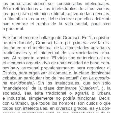
los buró­cra­tas deben ser con­si­de­ra­dos inte­lec­tua­les.
Sólo refi­rién­do­nos a los inte­lec­tua­les de altos vue­los,
los que están dedi­ca­dos sólo al cul­ti­vo de las cien­cias,
la filo­so­fía o las artes, debe decir­se que ellos deter­mi­
nan siem­pre el rum­bo de la vida social, para bien
o para mal.
Ese fue el enor­me hallaz­go de Grams­ci. En “La quis­tio­
ne meri­dio­na­le”, Grams­ci hace por pri­me­ra vez la dis­
tin­ción entre el inte­lec­tual de las socie­da­des agra­rias y
tra­di­cio­na­les y el inte­lec­tual de las socie­da­des urba­
nas. Al res­pec­to, ano­ta: “El vie­jo tipo de inte­lec­tual era
el ele­men­to orga­ni­za­ti­vo de una socie­dad de base cam­
pe­si­na y arte­sa­nal pre­va­len­te­men­te; para orga­ni­zar el
Esta­do, para orga­ni­zar el comer­cio, la cla­se domi­nan­te
ceba­ba un par­ti­cu­lar tipo de inte­lec­tual” ( en
La ques­tio­
ne meri­dio­na­le
.) Sin los inte­lec­tua­les, que son sólo
“man­da­de­ros” de la cla­se domi­nan­te (
Qua­der­ni
…), la
socie­dad, sea ésta tra­di­cio­nal o agra­ria o urba­na
e indus­trial, sim­ple­men­te no podría fun­cio­nar. Decir,
con Grams­ci, que todos los hom­bres son cul­tos o que
todos son inte­lec­tua­les, en diver­sos gra­dos, es ya con­