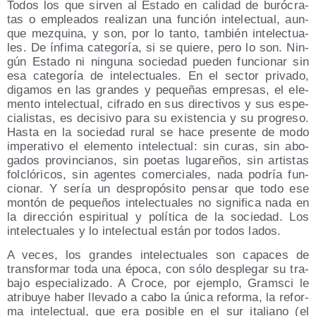
Todos los que sir­ven al Esta­do en cali­dad de buró­cra­
tas o emplea­dos rea­li­zan una fun­ción inte­lec­tual, aun­
que mez­qui­na, y son, por lo tan­to, tam­bién inte­lec­tua­
les. De ínfi­ma cate­go­ría, si se quie­re, pero lo son. Nin­
gún Esta­do ni nin­gu­na socie­dad pue­den fun­cio­nar sin
esa cate­go­ría de inte­lec­tua­les. En el sec­tor pri­va­do,
diga­mos en las gran­des y peque­ñas empre­sas, el ele­
men­to inte­lec­tual, cifra­do en sus direc­ti­vos y sus espe­
cia­lis­tas, es deci­si­vo para su exis­ten­cia y su pro­gre­so.
Has­ta en la socie­dad rural se hace pre­sen­te de modo
impe­ra­ti­vo el ele­men­to inte­lec­tual: sin curas, sin abo­
ga­dos pro­vin­cia­nos, sin poe­tas luga­re­ños, sin artis­tas
fol­cló­ri­cos, sin agen­tes comer­cia­les, nada podría fun­
cio­nar. Y sería un des­pro­pó­si­to pen­sar que todo ese
mon­tón de peque­ños inte­lec­tua­les no sig­ni­fi­ca nada en
la direc­ción espi­ri­tual y polí­ti­ca de la socie­dad. Los
inte­lec­tua­les y lo inte­lec­tual están por todos lados.
A veces, los gran­des inte­lec­tua­les son capa­ces de
trans­for­mar toda una épo­ca, con sólo des­ple­gar su tra­
ba­jo espe­cia­li­za­do. A Cro­ce, por ejem­plo, Grams­ci le
atri­bu­ye haber lle­va­do a cabo la úni­ca refor­ma, la refor­
ma inte­lec­tual, que era posi­ble en el sur ita­liano (el