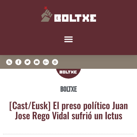
Boltxe
[Cast/​Eusk] El pre­so polí­ti­co Juan
Jose Rego Vidal sufrió un Ictus