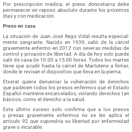
Por pres­crip­ción médi­ca, el pre­so donos­tia­rra debe
per­ma­ne­cer en repo­so abso­lu­to duran­te los pró­xi­mos
días y con medicación.
Pre­so en casa
La situa­ción de Juan José Rego Vidal resul­ta espe­cial­
men­te san­gran­te. Naci­do en 1939, salió de la cár­cel
gra­ve­men­te enfer­mo en 2012 con seve­ras medi­das de
con­trol y pri­va­ción de liber­tad. A día de hoy solo pue­de
salir de casa de 10.00 a 15.00 horas. Todos los mar­tes
tie­ne que acu­dir has­ta la cár­cel de Mar­tu­te­ne a fir­mar,
don­de le revi­san el dis­po­si­ti­vo que lle­va en la pierna.
Etxe­rat quie­re denun­ciar la vul­ne­ra­ción de dere­chos
que pade­cen todos los pre­sos enfer­mos que el Esta­do
Espa­ñol man­tie­ne encar­ce­la­dos, vio­lan­do dere­chos tan
bási­cos, como el dere­cho a la salud.
Este últi­mo suce­so solo con­fir­ma que a los pre­sos
y pre­sas gra­ve­men­te enfer­mos no se les apli­ca el
artícu­lo 92 que supon­dría su liber­tad por enfer­me­dad
gra­ve o incurable.