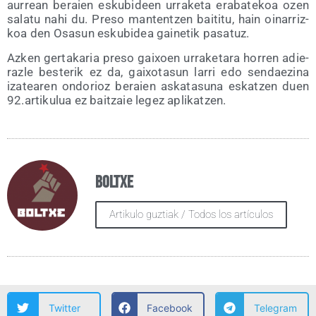
aurrean beraien esku­bi­deen urra­ke­ta era­ba­te­koa ozen
sala­tu nahi du. Pre­so man­ten­tzen bai­ti­tu, hain oina­rriz­
koa den Osa­sun esku­bi­dea gai­ne­tik pasatuz.
Azken ger­ta­ka­ria pre­so gai­xoen urra­ke­ta­ra horren adie­
raz­le bes­te­rik ez da, gai­xo­ta­sun larri edo sen­dae­zi­na
iza­tea­ren ondo­rioz beraien aska­ta­su­na eskatzen duen
92.artikulua ez baitzaie legez aplikatzen.
Boltxe
Artikulo guztiak / Todos los artículos
Twitter
Facebook
Telegram