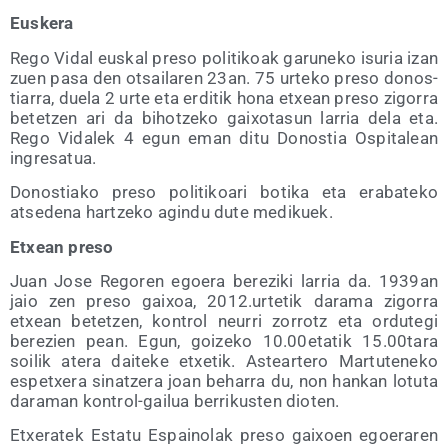
Eus­ke­ra
Rego Vidal eus­kal pre­so poli­ti­koak garu­ne­ko isu­ria izan
zuen pasa den otsai­la­ren 23an. 75 urte­ko pre­so donos­
tia­rra, due­la 2 urte eta erdi­tik hona etxean pre­so zigo­rra
betetzen ari da bihotze­ko gai­xo­ta­sun larria dela eta.
Rego Vida­lek 4 egun eman ditu Donos­tia Ospi­ta­lean
ingresatua.
Donos­tia­ko pre­so poli­ti­koa­ri boti­ka eta era­ba­te­ko
atse­de­na har­tze­ko agin­du dute medikuek.
Etxean pre­so
Juan Jose Rego­ren egoe­ra bere­zi­ki larria da. 1939an
jaio zen pre­so gai­xoa, 2012.urtetik dara­ma zigo­rra
etxean betetzen, kon­trol neu­rri zorrotz eta ordu­te­gi
bere­zien pean. Egun, goi­ze­ko 10.00etatik 15.00tara
soi­lik ate­ra dai­te­ke etxe­tik. Astear­te­ro Mar­tu­te­ne­ko
espetxe­ra sinatze­ra joan beha­rra du, non han­kan lotu­ta
dara­man kon­trol-gai­lua berri­kus­ten dioten.
Etxe­ra­tek Esta­tu Espai­no­lak pre­so gai­xoen egoe­ra­ren