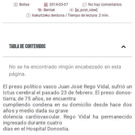
Boltxe
2014-03-07
No hay comentarios
Berriak
[jp_post_view]
Irakurtzeko denbora / Tiempo de lectura: 2 min.
Tabla de contenidos
No se ha encontrado ningún encabezado en esta
página.
El pre­so polí­ti­co vas­co Juan José Rego Vidal, sufrió un
Ictus cere­bral el pasa­do 23 de febre­ro. El pre­so donos­
tia­rra, de 75 años, se encuentra
cum­plien­do con­de­na en su domi­ci­lio des­de hace dos
años y medio dada su grave
dolen­cia car­dio­vas­cu­lar. Rego Vidal ha per­ma­ne­ci­do
ingre­sa­do duran­te cuatro
días en el Hos­pi­tal Donostia.