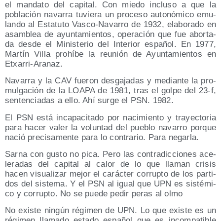
el man­da­to del capi­tal. Con mie­do inclu­so a que la
pobla­ción nava­rra tuvie­ra un pro­ce­so auto­nó­mi­co emu­
lan­do al Esta­tu­to Vas­co-Nava­rro de 1932, ela­bo­ra­do en
asam­blea de ayun­ta­mien­tos, ope­ra­ción que fue abor­ta­
da des­de el Minis­te­rio del Inte­rior espa­ñol. En 1977,
Mar­tín Villa prohí­be la reu­nión de Ayun­ta­mien­tos en
Etxarri-Aranaz.
Nava­rra y la CAV fue­ron des­ga­ja­das y median­te la pro­
mul­ga­ción de la LOAPA de 1981, tras el gol­pe del 23‑f,
sen­ten­cia­das a ello. Ahí sur­ge el PSN. 1982.
El PSN está inca­pa­ci­ta­do por naci­mien­to y tra­yec­to­ria
para hacer valer la volun­tad del pue­blo nava­rro por­que
nació pre­ci­sa­men­te para lo con­tra­rio. Para negarla.
Sar­na con gus­to no pica. Pero las con­tra­dic­cio­nes ace­
le­ra­das del capi­tal al calor de lo que lla­man cri­sis
hacen visua­li­zar mejor el carác­ter corrup­to de los par­ti­
dos del sis­te­ma. Y el PSN al igual que UPN es sis­té­mi­
co y corrup­to. No se pue­de pedir peras al olmo
No exis­te nin­gún régi­men de UPN. Lo que exis­te es un
régi­men lla­ma­do esta­do espa­ñol que es incom­pa­ti­ble