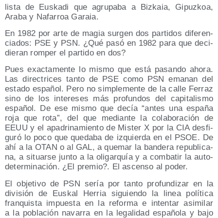
lis­ta de Eus­ka­di que agru­pa­ba a Biz­kaia, Gipuz­koa,
Ara­ba y Nafa­rroa Garaia.
En 1982 por arte de magia sur­gen dos par­ti­dos dife­ren­
cia­dos: PSE y PSN. ¿Qué pasó en 1982 para que deci­
die­ran rom­per el par­ti­do en dos?
Pues exac­ta­men­te lo mis­mo que está pasan­do aho­ra.
Las direc­tri­ces tan­to de PSE como PSN ema­nan del
esta­do espa­ñol. Pero no sim­ple­men­te de la calle Ferraz
sino de los intere­ses más pro­fun­dos del capi­ta­lis­mo
espa­ñol. De ese mis­mo que decía “antes una espa­ña
roja que rota”, del que median­te la cola­bo­ra­ción de
EEUU y el apa­dri­na­mien­to de Mis­ter X por la CIA des­fi­
gu­ró lo poco que que­da­ba de izquier­da en el PSOE. De
ahí a la OTAN o al GAL, a que­mar la ban­de­ra repu­bli­ca­
na, a situar­se jun­to a la oli­gar­quía y a com­ba­tir la auto­
de­ter­mi­na­ción. ¿El pre­mio?. El ascen­so al poder.
El obje­ti­vo de PSN sería por tan­to pro­fun­di­zar en la
divi­sión de Eus­kal Herria siguien­do la linea polí­ti­ca
fran­quis­ta impues­ta en la refor­ma e inten­tar asi­mi­lar
a la pobla­ción nava­rra en la lega­li­dad espa­ño­la y bajo