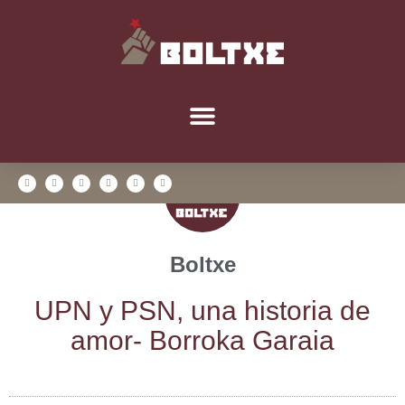
Boltxe
UPN y PSN, una his­to­ria de
amor- Borro­ka Garaia