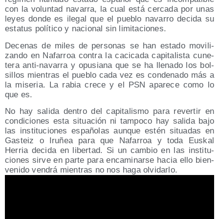
con la volun­tad nava­rra, la cual está cer­ca­da por unas
leyes don­de es ile­gal que el pue­blo nava­rro deci­da su
esta­tus polí­ti­co y nacio­nal sin limitaciones.
Dece­nas de miles de per­so­nas se han esta­do movi­li­
zan­do en Nafa­rroa con­tra la caci­ca­da capi­ta­lis­ta cune­
te­ra anti-nava­rra y opu­sia­na que se ha lle­na­do los bol­
si­llos mien­tras el pue­blo cada vez es con­de­na­do más a
la mise­ria. La rabia cre­ce y el PSN apa­re­ce como lo
que es.
No hay sali­da den­tro del capi­ta­lis­mo para rever­tir en
con­di­cio­nes esta situa­ción ni tam­po­co hay sali­da bajo
las ins­ti­tu­cio­nes espa­ño­las aun­que estén situa­das en
Gas­teiz o Iru­ñea para que Nafa­rroa y toda Eus­kal
Herria deci­da en liber­tad. Si un cam­bio en las ins­ti­tu­
cio­nes sir­ve en par­te para enca­mi­nar­se hacia ello bien­
ve­ni­do ven­drá mien­tras no nos haga olvidarlo.