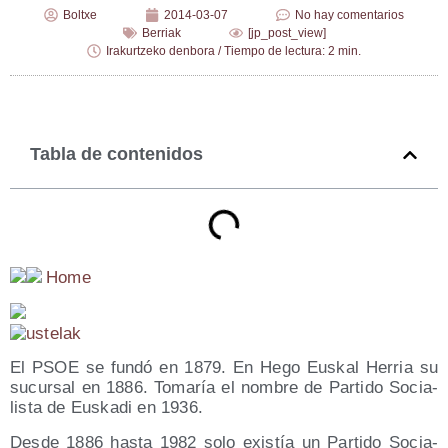
Boltxe
2014-03-07
No hay comentarios
Berriak
[jp_post_view]
Irakurtzeko denbora / Tiempo de lectura: 2 min.
Tabla de contenidos
Home
El PSOE se fun­dó en 1879. En Hego Eus­kal Herria su
sucur­sal en 1886. Toma­ría el nom­bre de Par­ti­do Socia­
lis­ta de Eus­ka­di en 1936.
Des­de 1886 has­ta 1982 solo exis­tía un Par­ti­do Socia­