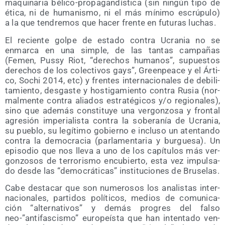
maqui­na­ria béli­co-pro­pa­gan­dís­ti­ca (sin nin­gún tipo de
éti­ca, ni de huma­nis­mo, ni el más míni­mo escrú­pu­lo)
a la que ten­dre­mos que hacer fren­te en futu­ras luchas.
El recien­te gol­pe de esta­do con­tra Ucra­nia no se
enmar­ca en una sim­ple, de las tan­tas cam­pa­ñas
(Femen, Pussy Riot, “dere­chos huma­nos”, supues­tos
dere­chos de los colec­ti­vos gays”, Green­pea­ce y el Árti­
co, Sochi 2014, etc) y fren­tes inter­na­cio­na­les de debi­li­
ta­mien­to, des­gas­te y hos­ti­ga­mien­to con­tra Rusia (nor­
mal­men­te con­tra alia­dos estra­té­gi­cos y/​o regio­na­les),
sino que ade­más cons­ti­tu­ye una ver­gon­zo­sa y fron­tal
agre­sión impe­ria­lis­ta con­tra la sobe­ra­nía de Ucra­nia,
su pue­blo, su legí­ti­mo gobierno e inclu­so un aten­tan­do
con­tra la demo­cra­cia (par­la­men­ta­ria y bur­gue­sa). Un
epi­so­dio que nos lle­va a uno de los capí­tu­los más ver­
gon­zo­sos de terro­ris­mo encu­bier­to, esta vez impul­sa­
do des­de las “demo­crá­ti­cas” ins­ti­tu­cio­nes de Bruselas.
Cabe des­ta­car que son nume­ro­sos los ana­lis­tas inter­
na­cio­na­les, par­ti­dos polí­ti­cos, medios de comu­ni­ca­
ción “alter­na­ti­vos” y demás pro­gres del fal­so
neo-”antifascismo” euro­peís­ta que han inten­ta­do ven­