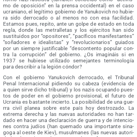
mo de opo­si­ción” en la pren­sa occi­den­tal) en el caso
ucra­niano, el legí­ti­mo gobierno de Yanu­ko­vich no hubie­
ra sido derro­ca­do o al menos no con esa faci­li­dad.
Esta­mos pues, repi­to, ante un gol­pe de esta­do en toda
regla, don­de las metra­lle­tas y los ejér­ci­tos han sido
sus­ti­tui­dos por “opo­si­to­res”, “pací­fi­cos mani­fes­tan­tes”
“soña­do­res e idea­lis­tas” y “revo­lu­cio­na­rios” guia­dos
por un siem­pre jus­ti­fi­ca­ble “des­con­ten­to popu­lar con­
tra la corrup­ción” del gobierno. ¿Os ima­gi­náis si en
1937 se hubie­se uti­li­za­do seme­jan­tes ter­mi­no­lo­gía
para des­cri­bir a la legión cóndor?
Con el gobierno Yanu­ko­vich derro­ca­do, el Tri­bu­nal
Penal Inter­na­cio­nal pidien­do su cabe­za (evi­den­cia de
a quien sir­ve dicho tri­bu­nal) y los nazis ocu­pan­do pues­
tos de poder en el gobierno pro­vi­sio­nal, el futu­ro de
Ucra­nia es bas­tan­te incier­to. La posi­bi­li­dad de una gue­
rra civil pla­nea sobre este país hoy des­tro­za­do. La
extre­ma dere­cha y las nue­vas auto­ri­da­des no han tar­
da­do en hacer una decla­ra­ción de gue­rra y de inten­cio­
nes con­tra judíos (han que­ma­do una impor­tan­te sina­
go­ga al oes­te de Kiev), musul­ma­nes (las nue­vas auto­ri­