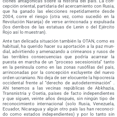
cio­nes anta­gó­ni­cas sobre la his­to­ria del país. La con­
cep­ción orien­tal, par­ti­da­ria del acer­ca­mien­to con Rusia,
que ha gana­do las elec­cio­nes repe­ti­da­men­te des­de
2004, corre el ries­go (otra vez, como suce­dió en la
Revo­lu­ción Naran­ja) de ver­se arrin­co­na­da y expul­sa­da
(los derri­bos de las esta­tuas de Lenin o del Ejér­ci­to
Rojo así lo muestran).
Ante tan deli­ca­da situa­ción tam­bién la OTAN, como es
habi­tual, ha que­ri­do hacer su apor­ta­ción a la paz mun­
dial, advir­tien­do y ame­na­zan­do a cri­mea­nos y rusos de
las terri­bles con­se­cuen­cias que podría aca­rrear la
pues­ta en mar­cha de un “pro­ce­so sece­sio­nis­ta” tan­to
en la penín­su­la como en las zonas rusó­fi­las del país,
arrin­co­na­das por la con­cep­ción exclu­yen­te del nue­vo
orden ucra­niano. No deja de ser elo­cuen­te la hipo­cre­sía
occi­den­tal fren­te al “dere­cho de auto­de­ter­mi­na­ción” .
Ahí tene­mos a las veci­nas repú­bli­cas de Abkha­zia,
Trans­nis­tria y Ose­tia, paí­ses de fac­to inde­pen­dien­tes
y que siguen, vein­te años des­pués, sin nin­gún tipo de
reco­no­ci­mien­to inter­na­cio­nal (solo Rusia, Vene­zue­la,
Ecua­dor, Nica­ra­gua y algún otro país las han reco­no­ci­
do como esta­dos inde­pen­dien­tes) y por lo tan­to sin