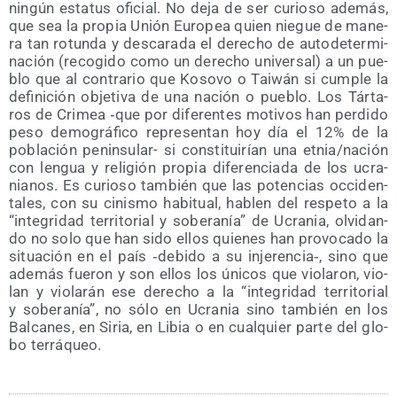
nin­gún esta­tus ofi­cial. No deja de ser curio­so ade­más,
que sea la pro­pia Unión Euro­pea quien nie­gue de mane­
ra tan rotun­da y des­ca­ra­da el dere­cho de auto­de­ter­mi­
na­ción (reco­gi­do como un dere­cho uni­ver­sal) a un pue­
blo que al con­tra­rio que Koso­vo o Tai­wán si cum­ple la
defi­ni­ción obje­ti­va de una nación o pue­blo. Los Tár­ta­
ros de Cri­mea ‑que por dife­ren­tes moti­vos han per­di­do
peso demo­grá­fi­co repre­sen­tan hoy día el 12% de la
pobla­ción penin­su­lar- si cons­ti­tui­rían una etnia/​nación
con len­gua y reli­gión pro­pia dife­ren­cia­da de los ucra­
nia­nos. Es curio­so tam­bién que las poten­cias occi­den­
ta­les, con su cinis­mo habi­tual, hablen del res­pe­to a la
“inte­gri­dad terri­to­rial y sobe­ra­nía” de Ucra­nia, olvi­dan­
do no solo que han sido ellos quie­nes han pro­vo­ca­do la
situa­ción en el país ‑debi­do a su injerencia‑, sino que
ade­más fue­ron y son ellos los úni­cos que vio­la­ron, vio­
lan y vio­la­rán ese dere­cho a la “inte­gri­dad terri­to­rial
y sobe­ra­nía”, no sólo en Ucra­nia sino tam­bién en los
Bal­ca­nes, en Siria, en Libia o en cual­quier par­te del glo­
bo terráqueo.