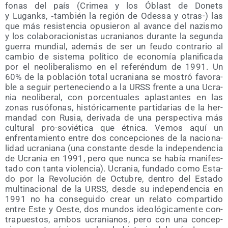
fo­nas del país (Cri­mea y los Óblast de Donets
y Luganks, ‑tam­bién la región de Odes­sa y otras-) las
que más resis­ten­cia opu­sie­ron al avan­ce del nazis­mo
y los cola­bo­ra­cio­nis­tas ucra­nia­nos duran­te la segun­da
gue­rra mun­dial, ade­más de ser un feu­do con­tra­rio al
cam­bio de sis­te­ma polí­ti­co de eco­no­mía pla­ni­fi­ca­da
por el neo­li­be­ra­lis­mo en el refe­rén­dum de 1991. Un
60% de la pobla­ción total ucra­nia­na se mos­tró favo­ra­
ble a seguir per­te­ne­cien­do a la URSS fren­te a una Ucra­
nia neo­li­be­ral, con por­cen­tua­les aplas­tan­tes en las
zonas rusó­fo­nas, his­tó­ri­ca­men­te par­ti­da­rias de la her­
man­dad con Rusia, deri­va­da de una pers­pec­ti­va más
cul­tu­ral pro-sovié­ti­ca que étni­ca. Vemos aquí un
enfren­ta­mien­to entre dos con­cep­cio­nes de la nacio­na­
li­dad ucra­nia­na (una cons­tan­te des­de la inde­pen­den­cia
de Ucra­nia en 1991, pero que nun­ca se había mani­fes­
ta­do con tan­ta vio­len­cia). Ucra­nia, fun­da­do como Esta­
do por la Revo­lu­ción de Octu­bre, den­tro del Esta­do
mul­ti­na­cio­nal de la URSS, des­de su inde­pen­den­cia en
1991 no ha con­se­gui­do crear un rela­to com­par­ti­do
entre Este y Oes­te, dos mun­dos ideo­ló­gi­ca­men­te con­
tra­pues­tos, ambos ucra­nia­nos, pero con una con­cep­