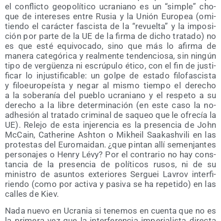
el con­flic­to geo­po­lí­ti­co ucra­niano es un “sim­ple” cho­
que de intere­ses entre Rusia y la Unión Euro­pea (omi­
tien­do el carác­ter fas­cis­ta de la “revuel­ta” y la impo­si­
ción por par­te de la UE de la fir­ma de dicho tra­ta­do) no
es que esté equi­vo­ca­do, sino que más lo afir­ma de
mane­ra cate­gó­ri­ca y real­men­te ten­den­cio­sa, sin nin­gún
tipo de ver­güen­za ni escrú­pu­lo éti­co, con el fin de jus­ti­
fi­car lo injus­ti­fi­ca­ble: un gol­pe de esta­do filo­fas­cis­ta
y filo­euro­peís­ta y negar al mis­mo tiem­po el dere­cho
a la sobe­ra­nía del pue­blo ucra­niano y el res­pe­to a su
dere­cho a la libre deter­mi­na­ción (en este caso la no-
adhe­sión al tra­ta­do cri­mi­nal de saqueo que le ofre­cía la
UE). Rele­jo de esta inje­ren­cia es la pre­sen­cia de John
McCain, Cathe­ri­ne Ash­ton o Mikheil Saa­kash­vi­li en las
pro­tes­tas del Euro­mai­dan. ¿que pin­tan allí semen­jan­tes
per­so­na­jes o Henry Lévy? Por el con­tra­rio no hay cons­
tan­cia de la pre­sen­cia de polí­ti­cos rusos, ni de su
minis­tro de asun­tos exte­rio­res Ser­guei Lavrov inter­fi­
rien­do (como por acti­va y pasi­va se ha repe­ti­do) en las
calles de Kiev.
Nada nue­vo en Ucra­nia si tene­mos en cuen­ta que no es
la pri­me­ra vez que la inter­fe­ren­cia impe­ria­lis­ta direc­ta