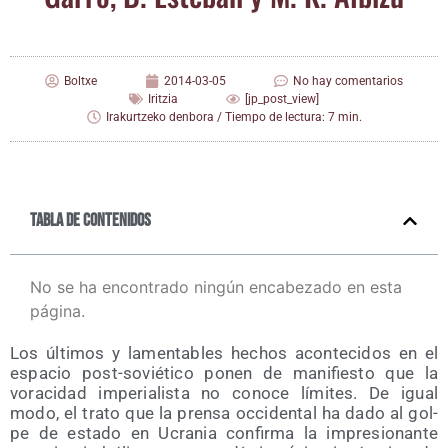
Boltxe
2014-03-05
No hay comentarios
Iritzia
[jp_post_view]
Irakurtzeko denbora / Tiempo de lectura: 7 min.
Tabla de contenidos
No se ha encontrado ningún encabezado en esta
página.
Los últi­mos y lamen­ta­bles hechos acon­te­ci­dos en el
espa­cio post-sovié­ti­co ponen de mani­fies­to que la
vora­ci­dad impe­ria­lis­ta no cono­ce lími­tes. De igual
modo, el tra­to que la pren­sa occi­den­tal ha dado al gol­
pe de esta­do en Ucra­nia con­fir­ma la impre­sio­nan­te