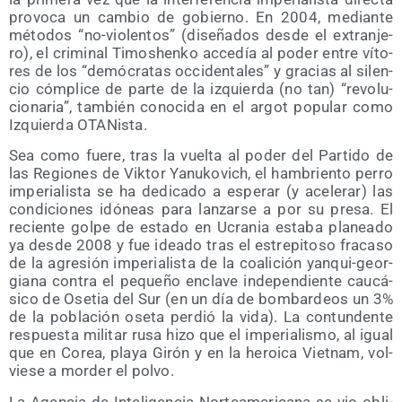
pro­vo­ca un cam­bio de gobierno. En 2004, median­te
méto­dos “no-vio­len­tos” (dise­ña­dos des­de el extran­je­
ro), el cri­mi­nal Timoshen­ko acce­día al poder entre víto­
res de los “demó­cra­tas occi­den­ta­les” y gra­cias al silen­
cio cóm­pli­ce de par­te de la izquier­da (no tan) “revo­lu­
cio­na­ria”, tam­bién cono­ci­da en el argot popu­lar como
Izquier­da OTANista.
Sea como fue­re, tras la vuel­ta al poder del Par­ti­do de
las Regio­nes de Vik­tor Yanu­ko­vich, el ham­brien­to perro
impe­ria­lis­ta se ha dedi­ca­do a espe­rar (y ace­le­rar) las
con­di­cio­nes idó­neas para lan­zar­se a por su pre­sa. El
recien­te gol­pe de esta­do en Ucra­nia esta­ba pla­nea­do
ya des­de 2008 y fue idea­do tras el estre­pi­to­so fra­ca­so
de la agre­sión impe­ria­lis­ta de la coa­li­ción yan­qui-geor­
gia­na con­tra el peque­ño encla­ve inde­pen­dien­te cau­cá­
si­co de Ose­tia del Sur (en un día de bom­bar­deos un 3%
de la pobla­ción ose­ta per­dió la vida). La con­tun­den­te
res­pues­ta mili­tar rusa hizo que el impe­ria­lis­mo, al igual
que en Corea, pla­ya Girón y en la heroi­ca Viet­nam, vol­
vie­se a mor­der el polvo.
La Agen­cia de Inte­li­gen­cia Nor­te­ame­ri­ca­na se vio obli­