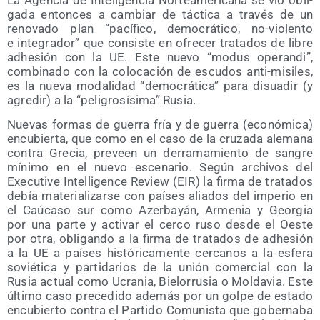
ga­da enton­ces a cam­biar de tác­ti­ca a tra­vés de un
reno­va­do plan “pací­fi­co, demo­crá­ti­co, no-vio­len­to
e inte­gra­dor” que con­sis­te en ofre­cer tra­ta­dos de libre
adhe­sión con la UE. Este nue­vo “modus ope­ran­di”,
com­bi­na­do con la colo­ca­ción de escu­dos anti-misi­les,
es la nue­va moda­li­dad “demo­crá­ti­ca” para disua­dir (y
agre­dir) a la “peli­gro­sí­si­ma” Rusia.
Nue­vas for­mas de gue­rra fría y de gue­rra (eco­nó­mi­ca)
encu­bier­ta, que como en el caso de la cru­za­da ale­ma­na
con­tra Gre­cia, pre­veen un derra­ma­mien­to de san­gre
míni­mo en el nue­vo esce­na­rio. Según archi­vos del
Execu­ti­ve Inte­lli­gen­ce Review (EIR) la fir­ma de tra­ta­dos
debía mate­ria­li­zar­se con paí­ses alia­dos del impe­rio en
el Caú­ca­so sur como Azer­ba­yán, Arme­nia y Geor­gia
por una par­te y acti­var el cer­co ruso des­de el Oes­te
por otra, obli­gan­do a la fir­ma de tra­ta­dos de adhe­sión
a la UE a paí­ses his­tó­ri­ca­men­te cer­ca­nos a la esfe­ra
sovié­ti­ca y par­ti­da­rios de la unión comer­cial con la
Rusia actual como Ucra­nia, Bie­lo­rru­sia o Mol­da­via. Este
últi­mo caso pre­ce­di­do ade­más por un gol­pe de esta­do
encu­bier­to con­tra el Par­ti­do Comu­nis­ta que gober­na­ba