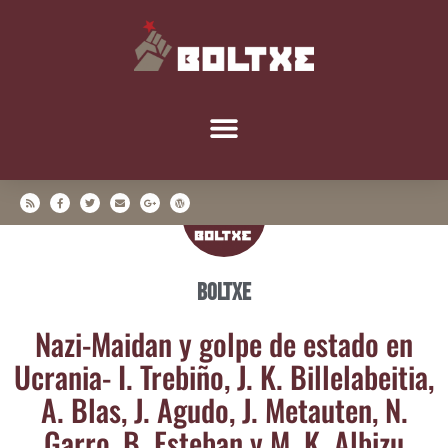
Boltxe
Nazi-Mai­dan y gol­pe de esta­do en
Ucra­nia- I. Tre­bi­ño, J. K. Bille­la­bei­tia,
A. Blas, J. Agu­do, J. Meta­uten, N.
Garro, B. Este­ban y M. K. Albizu