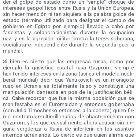
der el gol­pe de esta­do como un “sim­ple” cho­que de
intere­ses geo­po­lí­ti­cos entre Rusia y la Unión Euro­pea,
sin hacer men­ción ni tan siquie­ra a la pala­bra gol­pe de
esta­do (tér­mino uti­li­za­do para desig­nar el cam­bio de
gobierno en Egip­to por ejem­plo) lle­va­do a cabo por
fas­cis­tas y cola­bo­ra­cio­nis­tas duran­te la ocu­pa­ción
nazi y en la agre­sión mili­tar con­tra la URSS sobe­ra­na,
socia­lis­ta e inde­pen­dien­te duran­te la segun­da gue­rra
mundial.
Si bien es cier­to que las empre­sas rusas, como por
ejem­plo la gasís­ti­ca esta­tal rusa Gaz­prom, siem­pre
han teni­do intere­ses en la zona (así es el mode­lo neo­li­
be­ral mun­dial) decir que Yanu­ko­vich es un moni­go­te
ruso en Ucra­nia es total­men­te fal­so y cons­ti­tu­ye una
mani­pu­la­ción dan­tes­ca en pos de la jus­ti­fi­ca­ción béli­
ca. Cabe recor­dar que fue la mis­ma opo­si­ción que se
mani­fes­ta­ba en el Euro­mai­dan y enton­ces gober­na­ba
(con Julia Timoshen­ko enton­ces a la cabe­za) quien fir­
mó con­tra­tos mul­ti­mi­llo­na­rios de abas­te­ci­mien­to con
Gaz­prom, y los que, casual­men­te, aho­ra acu­san sin nin­
gu­na ver­güen­za a Rusia de inter­fe­rir en los asun­tos
inter­nos ucra­nia­nos. Lo cier­to es que quien afir­ma que