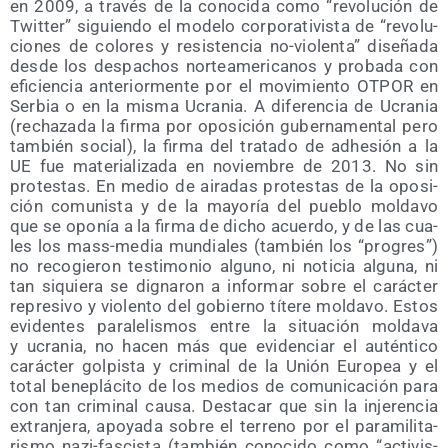
en 2009, a tra­vés de la cono­ci­da como “revo­lu­ción de
Twit­ter” siguien­do el mode­lo cor­po­ra­ti­vis­ta de “revo­lu­
cio­nes de colo­res y resis­ten­cia no-vio­len­ta” dise­ña­da
des­de los des­pa­chos nor­te­ame­ri­ca­nos y pro­ba­da con
efi­cien­cia ante­rior­men­te por el movi­mien­to OTPOR en
Ser­bia o en la mis­ma Ucra­nia. A dife­ren­cia de Ucra­nia
(recha­za­da la fir­ma por opo­si­ción guber­na­men­tal pero
tam­bién social), la fir­ma del tra­ta­do de adhe­sión a la
UE fue mate­ria­li­za­da en noviem­bre de 2013. No sin
pro­tes­tas. En medio de aira­das pro­tes­tas de la opo­si­
ción comu­nis­ta y de la mayo­ría del pue­blo mol­da­vo
que se opo­nía a la fir­ma de dicho acuer­do, y de las cua­
les los mass-media mun­dia­les (tam­bién los “pro­gres”)
no reco­gie­ron tes­ti­mo­nio alguno, ni noti­cia algu­na, ni
tan siquie­ra se dig­na­ron a infor­mar sobre el carác­ter
repre­si­vo y vio­len­to del gobierno títe­re mol­da­vo. Estos
evi­den­tes para­le­lis­mos entre la situa­ción mol­da­va
y ucra­nia, no hacen más que evi­den­ciar el autén­ti­co
carác­ter gol­pis­ta y cri­mi­nal de la Unión Euro­pea y el
total bene­plá­ci­to de los medios de comu­ni­ca­ción para
con tan cri­mi­nal cau­sa. Des­ta­car que sin la inje­ren­cia
extran­je­ra, apo­ya­da sobre el terreno por el para­mi­li­ta­
ris­mo nazi-fas­cis­ta (tam­bién cono­ci­do como “acti­vis­