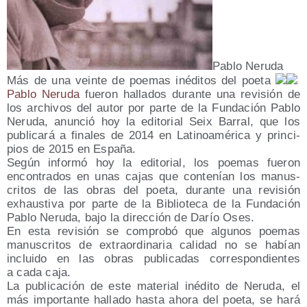
Pablo Neru­da
Más de una vein­te de poe­mas iné­di­tos del poe­ta
Pablo Neru­da
fue­ron halla­dos duran­te una revi­sión de
los archi­vos del autor por par­te de la Fun­da­ción Pablo
Neru­da, anun­ció hoy la edi­to­rial Seix Barral, que los
publi­ca­rá a fina­les de 2014 en Lati­noa­mé­ri­ca y prin­ci­
pios de 2015 en España.
Según infor­mó hoy la edi­to­rial, los poe­mas fue­ron
encon­tra­dos en unas cajas que con­te­nían los manus­
cri­tos de las obras del poe­ta, duran­te una revi­sión
exhaus­ti­va por par­te de la Biblio­te­ca de la Fun­da­ción
Pablo Neru­da, bajo la direc­ción de Darío Oses.
En esta revi­sión se com­pro­bó que algu­nos poe­mas
manus­cri­tos de extra­or­di­na­ria cali­dad no se habían
inclui­do en las obras publi­ca­das corres­pon­dien­tes
a cada caja.
La publi­ca­ción de este mate­rial iné­di­to de Neru­da, el
más impor­tan­te halla­do has­ta aho­ra del poe­ta, se hará