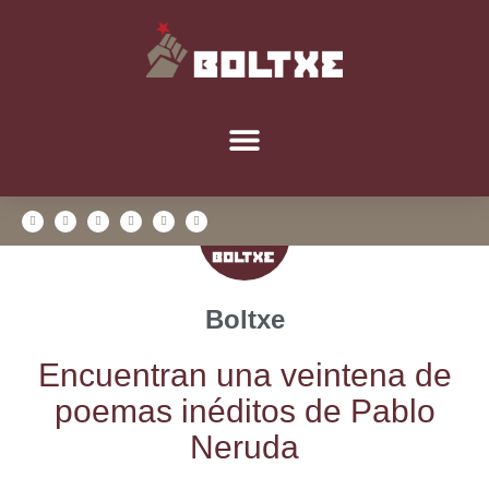
Boltxe
Encuen­tran una vein­te­na de
poe­mas iné­di­tos de Pablo
Neruda