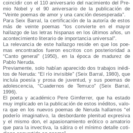
coin­ci­dir con el 110 ani­ver­sa­rio del naci­mien­to del Pre­
mio Nobel y el 90 ani­ver­sa­rio de la publi­ca­ción de
“Vein­te poe­mas de amor y una can­ción desesperada”.
Para Seix Barral, la cer­ti­fi­ca­ción de la auto­ría de estos
más de vein­te poe­mas “los con­vier­te en el mayor
hallaz­go de las letras his­pa­nas en los últi­mos años, un
acon­te­ci­mien­to lite­ra­rio de impor­tan­cia universal”.
La rele­van­cia de este hallaz­go resi­de en que los poe­
mas encon­tra­dos fue­ron escri­tos con pos­te­rio­ri­dad a
“Can­to gene­ral” (1950), en la épo­ca de madu­rez de
Pablo Neruda.
Pre­via­men­te, solo habían apa­re­ci­do dos tra­ba­jos iné­di­
tos de Neru­da: “El río invi­si­ble” (Seix Barral, 1980), que
incluía poe­sía y pro­sa de juven­tud, y sus poe­mas de
ado­les­cen­cia, “Cua­der­nos de Temu­co” (Seix Barral,
1996).
El poe­ta y aca­dé­mi­co Pere Gim­fe­rrer, que ha esta­do
muy impli­ca­do en la publi­ca­ción de estos iné­di­tos, valo­
ra que en los nue­vos poe­mas de Neru­da halla­mos “el
pode­río ima­gi­na­ti­vo, la des­bor­dan­te ple­ni­tud expre­si­va
y el mis­mo don, el apa­sio­na­mien­to eró­ti­co o ama­to­rio
que para la invec­ti­va, la sáti­ra o el míni­mo deta­lle coti­