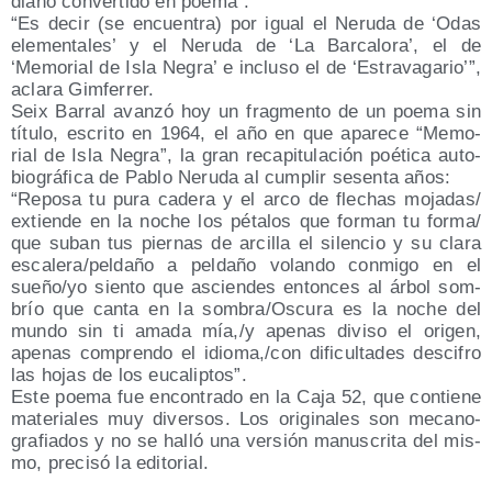
diano con­ver­ti­do en poema”.
“Es decir (se encuen­tra) por igual el Neru­da de ‘Odas
ele­men­ta­les’ y el Neru­da de ‘La Bar­ca­lo­ra’, el de
‘Memo­rial de Isla Negra’ e inclu­so el de ‘Estra­va­ga­rio’”,
acla­ra Gimferrer.
Seix Barral avan­zó hoy un frag­men­to de un poe­ma sin
títu­lo, escri­to en 1964, el año en que apa­re­ce “Memo­
rial de Isla Negra”, la gran reca­pi­tu­la­ción poé­ti­ca auto­
bio­grá­fi­ca de Pablo Neru­da al cum­plir sesen­ta años:
“Repo­sa tu pura cade­ra y el arco de fle­chas mojadas/​
extiende en la noche los péta­los que for­man tu forma/​
que suban tus pier­nas de arci­lla el silen­cio y su cla­ra
escalera/​peldaño a pel­da­ño volan­do con­mi­go en el
sueño/​yo sien­to que ascien­des enton­ces al árbol som­
brío que can­ta en la sombra/​Oscura es la noche del
mun­do sin ti ama­da mía,/y ape­nas divi­so el ori­gen,
ape­nas com­pren­do el idioma,/con difi­cul­ta­des des­ci­fro
las hojas de los eucaliptos”.
Este poe­ma fue encon­tra­do en la Caja 52, que con­tie­ne
mate­ria­les muy diver­sos. Los ori­gi­na­les son meca­no­
gra­fia­dos y no se halló una ver­sión manus­cri­ta del mis­
mo, pre­ci­só la editorial.