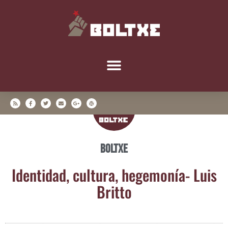
Boltxe
Iden­ti­dad, cul­tu­ra, hege­mo­nía- Luis
Britto