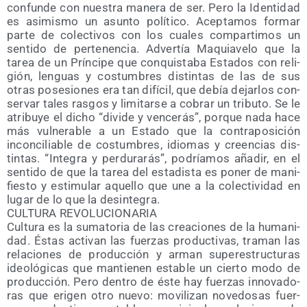
con­fun­de con nues­tra mane­ra de ser. Pero la Iden­ti­dad
es asi­mis­mo un asun­to polí­ti­co. Acep­ta­mos for­mar
par­te de colec­ti­vos con los cua­les com­par­ti­mos un
sen­ti­do de per­te­nen­cia. Adver­tía Maquia­ve­lo que la
tarea de un Prín­ci­pe que con­quis­ta­ba Esta­dos con reli­
gión, len­guas y cos­tum­bres dis­tin­tas de las de sus
otras pose­sio­nes era tan difí­cil, que debía dejar­los con­
ser­var tales ras­gos y limi­tar­se a cobrar un tri­bu­to. Se le
atri­bu­ye el dicho “divi­de y ven­ce­rás”, por­que nada hace
más vul­ne­ra­ble a un Esta­do que la con­tra­po­si­ción
incon­ci­lia­ble de cos­tum­bres, idio­mas y creen­cias dis­
tin­tas. “Inte­gra y per­du­ra­rás”, podría­mos aña­dir, en el
sen­ti­do de que la tarea del esta­dis­ta es poner de mani­
fies­to y esti­mu­lar aque­llo que une a la colec­ti­vi­dad en
lugar de lo que la desintegra.
CULTURA REVOLUCIONARIA
Cul­tu­ra es la suma­to­ria de las crea­cio­nes de la huma­ni­
dad. Éstas acti­van las fuer­zas pro­duc­ti­vas, tra­man las
rela­cio­nes de pro­duc­ción y arman super­es­truc­tu­ras
ideo­ló­gi­cas que man­tie­nen esta­ble un cier­to modo de
pro­duc­ción. Pero den­tro de éste hay fuer­zas inno­va­do­
ras que eri­gen otro nue­vo: movi­li­zan nove­do­sas fuer­