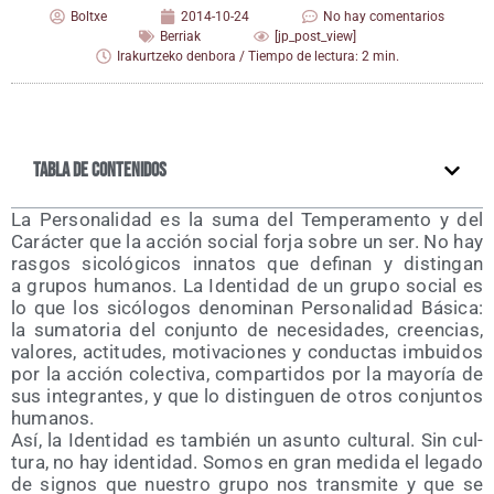
Boltxe
2014-10-24
No hay comentarios
Berriak
[jp_post_view]
Irakurtzeko denbora / Tiempo de lectura: 2 min.
Tabla de contenidos
La Per­so­na­li­dad es la suma del Tem­pe­ra­men­to y del
Carác­ter que la acción social for­ja sobre un ser. No hay
ras­gos sico­ló­gi­cos inna­tos que defi­nan y dis­tin­gan
a gru­pos huma­nos. La Iden­ti­dad de un gru­po social es
lo que los sicó­lo­gos deno­mi­nan Per­so­na­li­dad Bási­ca:
la suma­to­ria del con­jun­to de nece­si­da­des, creen­cias,
valo­res, acti­tu­des, moti­va­cio­nes y con­duc­tas imbui­dos
por la acción colec­ti­va, com­par­ti­dos por la mayo­ría de
sus inte­gran­tes, y que lo dis­tin­guen de otros con­jun­tos
humanos.
Así, la Iden­ti­dad es tam­bién un asun­to cul­tu­ral. Sin cul­
tu­ra, no hay iden­ti­dad. Somos en gran medi­da el lega­do
de sig­nos que nues­tro gru­po nos trans­mi­te y que se