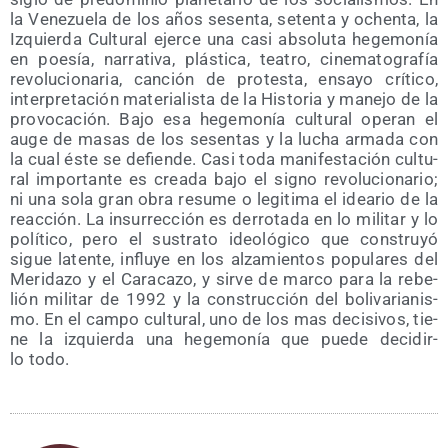
la Vene­zue­la de los años sesen­ta, seten­ta y ochen­ta, la
Izquier­da Cul­tu­ral ejer­ce una casi abso­lu­ta hege­mo­nía
en poe­sía, narra­ti­va, plás­ti­ca, tea­tro, cine­ma­to­gra­fía
revo­lu­cio­na­ria, can­ción de pro­tes­ta, ensa­yo crí­ti­co,
inter­pre­ta­ción mate­ria­lis­ta de la His­to­ria y mane­jo de la
pro­vo­ca­ción. Bajo esa hege­mo­nía cul­tu­ral ope­ran el
auge de masas de los sesen­tas y la lucha arma­da con
la cual éste se defien­de. Casi toda mani­fes­ta­ción cul­tu­
ral impor­tan­te es crea­da bajo el signo revo­lu­cio­na­rio;
ni una sola gran obra resu­me o legi­ti­ma el idea­rio de la
reac­ción. La insu­rrec­ción es derro­ta­da en lo mili­tar y lo
polí­ti­co, pero el sus­tra­to ideo­ló­gi­co que cons­tru­yó
sigue laten­te, influ­ye en los alza­mien­tos popu­la­res del
Meri­da­zo y el Cara­ca­zo, y sir­ve de mar­co para la rebe­
lión mili­tar de 1992 y la cons­truc­ción del boli­va­ria­nis­
mo. En el cam­po cul­tu­ral, uno de los mas deci­si­vos, tie­
ne la izquier­da una hege­mo­nía que pue­de deci­dir­
lo todo.