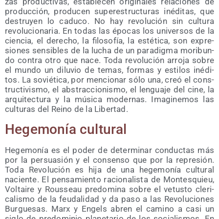
zas pro­duc­ti­vas, esta­ble­cen ori­gi­na­les rela­cio­nes de
pro­duc­ción, pro­du­cen super­es­truc­tu­ras iné­di­tas, que
des­tru­yen lo cadu­co. No hay revo­lu­ción sin cul­tu­ra
revo­lu­cio­na­ria. En todas las épo­cas los uni­ver­sos de la
cien­cia, el dere­cho, la filo­so­fía, la esté­ti­ca, son expre­
sio­nes sen­si­bles de la lucha de un para­dig­ma mori­bun­
do con­tra otro que nace. Toda revo­lu­ción arro­ja sobre
el mun­do un dilu­vio de temas, for­mas y esti­los iné­di­
tos. La sovié­ti­ca, por men­cio­nar sólo una, creó el cons­
truc­ti­vis­mo, el abs­trac­cio­nis­mo, el len­gua­je del cine, la
arqui­tec­tu­ra y la músi­ca moder­nas. Ima­gi­ne­mos las
cul­tu­ras del Rei­no de la Libertad.
Hege­mo­nía cultural
Hege­mo­nía es el poder de deter­mi­nar con­duc­tas más
por la per­sua­sión y el con­sen­so que por la repre­sión.
Toda Revo­lu­ción es hija de una hege­mo­nía cul­tu­ral
nacien­te. El pen­sa­mien­to racio­na­lis­ta de Mon­tes­quieu,
Vol­tai­re y Rous­seau pre­do­mi­na sobre el vetus­to cle­ri­
ca­lis­mo de la feu­da­li­dad y da paso a las Revo­lu­cio­nes
Bur­gue­sas. Marx y Engels abren el camino a casi un
siglo de pre­do­mi­nio pla­ne­ta­rio de los socia­lis­mos. En