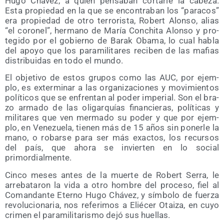
Hugo Chá­vez, a quien pen­sa­ban cor­tar­le la cabe­za.
Esta pro­pie­dad en la que se encon­tra­ban los “para­cos”
era pro­pie­dad de otro terro­ris­ta, Robert Alon­so, alias
“el coro­nel”, her­mano de María Con­chi­ta Alon­so y pro­
te­gi­do por el gobierno de Barak Oba­ma, lo cual habla
del apo­yo que los para­mi­li­ta­res reci­ben de las mafias
dis­tri­bui­das en todo el mundo.
El obje­ti­vo de estos gru­pos como las AUC, por ejem­
plo, es exter­mi­nar a las orga­ni­za­cio­nes y movi­mien­tos
polí­ti­cos que se enfren­tan al poder impe­rial. Son el bra­
zo arma­do de las oli­gar­quías finan­cie­ras, polí­ti­cas y
mili­ta­res que ven mer­ma­do su poder y que por ejem­
plo, en Vene­zue­la, tie­nen más de 15 años sin poner­le la
mano, o robar­se para ser más exac­tos, los recur­sos
del país, que aho­ra se invier­ten en lo social
primordialmente.
Cin­co meses antes de la muer­te de Robert Serra, le
arre­ba­ta­ron la vida a otro hom­bre del pro­ce­so, fiel al
Coman­dan­te Eterno Hugo Chá­vez, y sím­bo­lo de fuer­za
revo­lu­cio­na­ria, nos refe­ri­mos a Elié­cer Otai­za, en cuyo
cri­men el para­mi­li­ta­ris­mo dejó sus huellas.