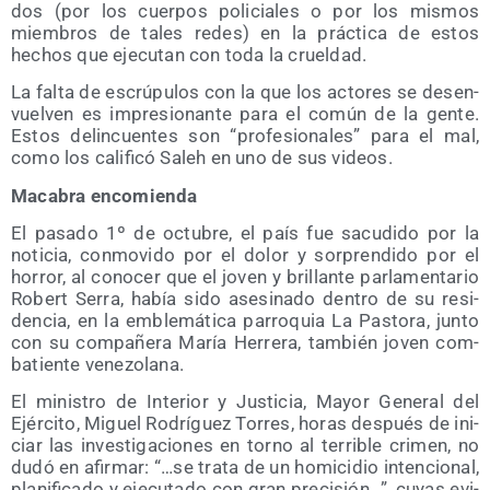
dos (por los cuer­pos poli­cia­les o por los mis­mos
miem­bros de tales redes) en la prác­ti­ca de estos
hechos que eje­cu­tan con toda la crueldad.
La fal­ta de escrú­pu­los con la que los acto­res se des­en­
vuel­ven es impre­sio­nan­te para el común de la gen­te.
Estos delin­cuen­tes son “pro­fe­sio­na­les” para el mal,
como los cali­fi­có Saleh en uno de sus videos.
Maca­bra encomienda
El pasa­do 1º de octu­bre, el país fue sacu­di­do por la
noti­cia, con­mo­vi­do por el dolor y sor­pren­di­do por el
horror, al cono­cer que el joven y bri­llan­te par­la­men­ta­rio
Robert Serra, había sido ase­si­na­do den­tro de su resi­
den­cia, en la emble­má­ti­ca parro­quia La Pas­to­ra, jun­to
con su com­pa­ñe­ra María Herre­ra, tam­bién joven com­
ba­tien­te venezolana.
El minis­tro de Inte­rior y Jus­ti­cia, Mayor Gene­ral del
Ejér­ci­to, Miguel Rodrí­guez Torres, horas des­pués de ini­
ciar las inves­ti­ga­cio­nes en torno al terri­ble cri­men, no
dudó en afir­mar: “…se tra­ta de un homi­ci­dio inten­cio­nal,
pla­ni­fi­ca­do y eje­cu­ta­do con gran pre­ci­sión…”, cuyas evi­