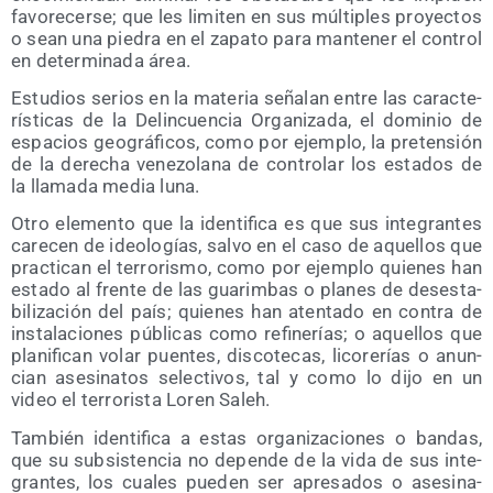
favo­re­cer­se; que les limi­ten en sus múl­ti­ples pro­yec­tos
o sean una pie­dra en el zapa­to para man­te­ner el con­trol
en deter­mi­na­da área.
Estu­dios serios en la mate­ria seña­lan entre las carac­te­
rís­ti­cas de la Delin­cuen­cia Orga­ni­za­da, el domi­nio de
espa­cios geo­grá­fi­cos, como por ejem­plo, la pre­ten­sión
de la dere­cha vene­zo­la­na de con­tro­lar los esta­dos de
la lla­ma­da media luna.
Otro ele­men­to que la iden­ti­fi­ca es que sus inte­gran­tes
care­cen de ideo­lo­gías, sal­vo en el caso de aque­llos que
prac­ti­can el terro­ris­mo, como por ejem­plo quie­nes han
esta­do al fren­te de las gua­rim­bas o pla­nes de des­es­ta­
bi­li­za­ción del país; quie­nes han aten­ta­do en con­tra de
ins­ta­la­cio­nes públi­cas como refi­ne­rías; o aque­llos que
pla­ni­fi­can volar puen­tes, dis­co­te­cas, lico­re­rías o anun­
cian ase­si­na­tos selec­ti­vos, tal y como lo dijo en un
video el terro­ris­ta Loren Saleh.
Tam­bién iden­ti­fi­ca a estas orga­ni­za­cio­nes o ban­das,
que su sub­sis­ten­cia no depen­de de la vida de sus inte­
gran­tes, los cua­les pue­den ser apre­sa­dos o ase­si­na­