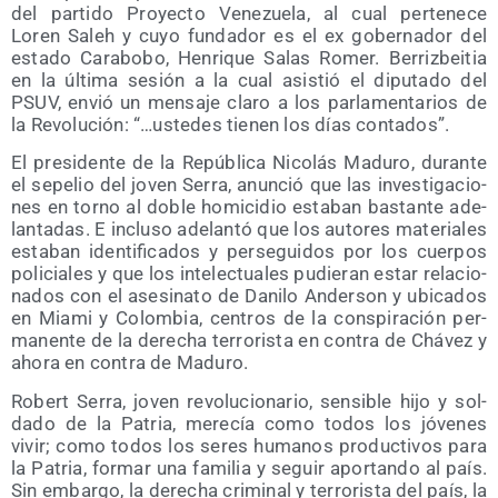
del par­ti­do Pro­yec­to Vene­zue­la, al cual per­te­ne­ce
Loren Saleh y cuyo fun­da­dor es el ex gober­na­dor del
esta­do Cara­bo­bo, Hen­ri­que Salas Romer. Berriz­bei­tia
en la últi­ma sesión a la cual asis­tió el dipu­tado del
PSUV, envió un men­sa­je cla­ro a los par­la­men­ta­rios de
la Revo­lu­ción: “…uste­des tie­nen los días contados”.
El pre­si­den­te de la Repú­bli­ca Nico­lás Madu­ro, duran­te
el sepe­lio del joven Serra, anun­ció que las inves­ti­ga­cio­
nes en torno al doble homi­ci­dio esta­ban bas­tan­te ade­
lan­ta­das. E inclu­so ade­lan­tó que los auto­res mate­ria­les
esta­ban iden­ti­fi­ca­dos y per­se­gui­dos por los cuer­pos
poli­cia­les y que los inte­lec­tua­les pudie­ran estar rela­cio­
na­dos con el ase­si­na­to de Dani­lo Ander­son y ubi­ca­dos
en Mia­mi y Colom­bia, cen­tros de la cons­pi­ra­ción per­
ma­nen­te de la dere­cha terro­ris­ta en con­tra de Chá­vez y
aho­ra en con­tra de Maduro.
Robert Serra, joven revo­lu­cio­na­rio, sen­si­ble hijo y sol­
da­do de la Patria, mere­cía como todos los jóve­nes
vivir; como todos los seres huma­nos pro­duc­ti­vos para
la Patria, for­mar una fami­lia y seguir apor­tan­do al país.
Sin embar­go, la dere­cha cri­mi­nal y terro­ris­ta del país, la