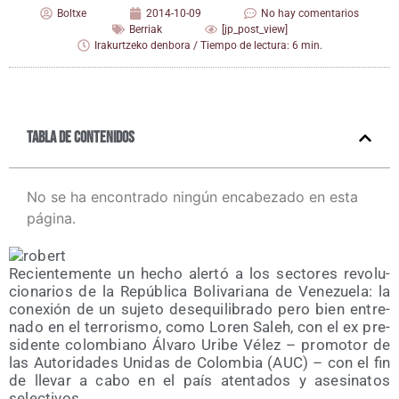
Boltxe
2014-10-09
No hay comentarios
Berriak
[jp_post_view]
Irakurtzeko denbora / Tiempo de lectura: 6 min.
Tabla de contenidos
No se ha encontrado ningún encabezado en esta
página.
Recien­te­men­te un hecho aler­tó a los sec­to­res revo­lu­
cio­na­rios de la Repú­bli­ca Boli­va­ria­na de Vene­zue­la: la
cone­xión de un suje­to des­equi­li­bra­do pero bien entre­
na­do en el terro­ris­mo, como Loren Saleh, con el ex pre­
si­den­te colom­biano Álva­ro Uri­be Vélez – pro­mo­tor de
las Auto­ri­da­des Uni­das de Colom­bia (AUC) – con el fin
de lle­var a cabo en el país aten­ta­dos y ase­si­na­tos
selectivos.