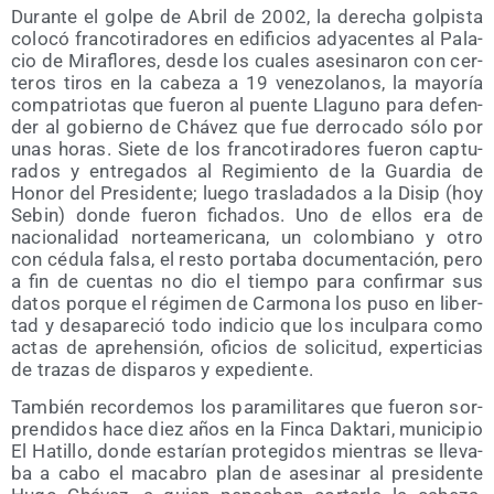
Duran­te el gol­pe de Abril de 2002, la dere­cha gol­pis­ta
colo­có fran­co­ti­ra­do­res en edi­fi­cios adya­cen­tes al Pala­
cio de Mira­flo­res, des­de los cua­les ase­si­na­ron con cer­
te­ros tiros en la cabe­za a 19 vene­zo­la­nos, la mayo­ría
com­pa­trio­tas que fue­ron al puen­te Lla­guno para defen­
der al gobierno de Chá­vez que fue derro­ca­do sólo por
unas horas. Sie­te de los fran­co­ti­ra­do­res fue­ron cap­tu­
ra­dos y entre­ga­dos al Regi­mien­to de la Guar­dia de
Honor del Pre­si­den­te; lue­go tras­la­da­dos a la Disip (hoy
Sebin) don­de fue­ron ficha­dos. Uno de ellos era de
nacio­na­li­dad nor­te­ame­ri­ca­na, un colom­biano y otro
con cédu­la fal­sa, el res­to por­ta­ba docu­men­ta­ción, pero
a fin de cuen­tas no dio el tiem­po para con­fir­mar sus
datos por­que el régi­men de Car­mo­na los puso en liber­
tad y des­apa­re­ció todo indi­cio que los incul­pa­ra como
actas de aprehen­sión, ofi­cios de soli­ci­tud, exper­ti­cias
de tra­zas de dis­pa­ros y expediente.
Tam­bién recor­de­mos los para­mi­li­ta­res que fue­ron sor­
pren­di­dos hace diez años en la Fin­ca Dak­ta­ri, muni­ci­pio
El Hati­llo, don­de esta­rían pro­te­gi­dos mien­tras se lle­va­
ba a cabo el maca­bro plan de ase­si­nar al pre­si­den­te