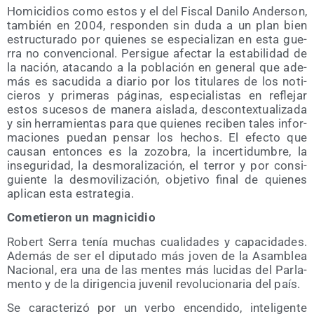
Homi­ci­dios como estos y el del Fis­cal Dani­lo Ander­son,
tam­bién en 2004, res­pon­den sin duda a un plan bien
estruc­tu­ra­do por quie­nes se espe­cia­li­zan en esta gue­
rra no con­ven­cio­nal. Per­si­gue afec­tar la esta­bi­li­dad de
la nación, ata­can­do a la pobla­ción en gene­ral que ade­
más es sacu­di­da a dia­rio por los titu­la­res de los noti­
cie­ros y pri­me­ras pági­nas, espe­cia­lis­tas en refle­jar
estos suce­sos de mane­ra ais­la­da, des­con­tex­tua­li­za­da
y sin herra­mien­tas para que quie­nes reci­ben tales infor­
ma­cio­nes pue­dan pen­sar los hechos. El efec­to que
cau­san enton­ces es la zozo­bra, la incer­ti­dum­bre, la
inse­gu­ri­dad, la des­mo­ra­li­za­ción, el terror y por con­si­
guien­te la des­mo­vi­li­za­ción, obje­ti­vo final de quie­nes
apli­can esta estrategia.
Come­tie­ron un magnicidio
Robert Serra tenía muchas cua­li­da­des y capa­ci­da­des.
Ade­más de ser el dipu­tado más joven de la Asam­blea
Nacio­nal, era una de las men­tes más luci­das del Par­la­
men­to y de la diri­gen­cia juve­nil revo­lu­cio­na­ria del país.
Se carac­te­ri­zó por un ver­bo encen­di­do, inte­li­gen­te