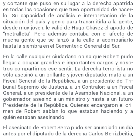
y cor­tan­te que puso en su lugar a la dere­cha apa­tri­da
en todas las oca­sio­nes que tuvo opor­tu­ni­dad de hacer­
lo. Su capa­ci­dad de aná­li­sis e inter­pre­ta­ción de la
situa­ción del país y genio para trans­mi­tir­la a la gen­te,
des­de muy joven, le valió de Hugo Chá­vez el apo­do de
“metra­lle­ta”. Pero ade­más con­ta­ba con el afec­to de
mucha gen­te que se lan­zó a la calle a acom­pa­ñar­lo
has­ta la siem­bra en el Cemen­te­rio Gene­ral del Sur.
En la calle cual­quier ciu­da­dano opi­na que Robert pudo
lle­gar a ocu­par gran­des e impor­tan­tes car­gos y noso­
tros com­par­ti­mos ese sen­tir. La dere­cha terro­ris­ta no
sólo ase­si­nó a un bri­llan­te y joven dipu­tado; mató a un
Fis­cal Gene­ral de la Repú­bli­ca, a un pre­si­den­te del Tri­
bu­nal Supre­mo de Jus­ti­cia, a un Con­tra­lor; a un Fis­cal
Gene­ral, a un pre­si­den­te de la Asam­blea Nacio­nal, a un
gober­na­dor, ase­si­nó a un minis­tro y has­ta a un futu­ro
Pre­si­den­te de la Repú­bli­ca. Quie­nes encar­ga­ron el cri­
men de Robert sabían lo que esta­ban hacien­do y a
quién esta­ban asesinando.
El ase­si­na­to de Robert Serra pudo ser anun­cia­do un día
antes por el dipu­tado de la dere­cha Car­los Berriz­bei­tia,