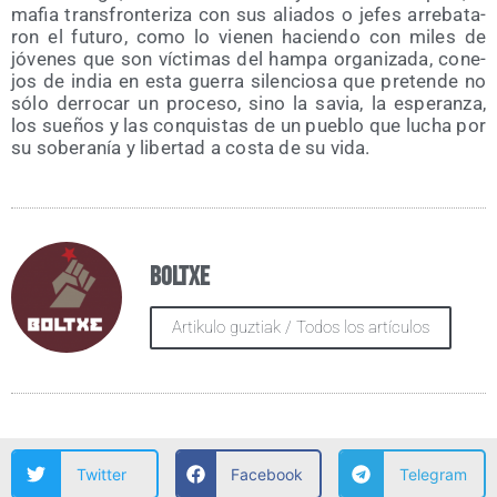
mafia trans­fron­te­ri­za con sus alia­dos o jefes arre­ba­ta­
ron el futu­ro, como lo vie­nen hacien­do con miles de
jóve­nes que son víc­ti­mas del ham­pa orga­ni­za­da, cone­
jos de india en esta gue­rra silen­cio­sa que pre­ten­de no
sólo derro­car un pro­ce­so, sino la savia, la espe­ran­za,
los sue­ños y las con­quis­tas de un pue­blo que lucha por
su sobe­ra­nía y liber­tad a cos­ta de su vida.
Boltxe
Artikulo guztiak / Todos los artículos
Twitter
Facebook
Telegram