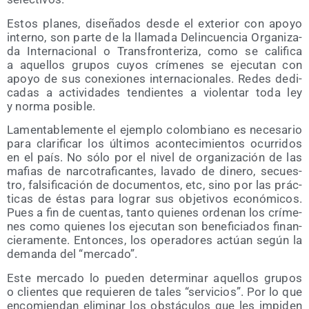
Estos pla­nes, dise­ña­dos des­de el exte­rior con apo­yo
interno, son par­te de la lla­ma­da Delin­cuen­cia Orga­ni­za­
da Inter­na­cio­nal o Trans­fron­te­ri­za, como se cali­fi­ca
a aque­llos gru­pos cuyos crí­me­nes se eje­cu­tan con
apo­yo de sus cone­xio­nes inter­na­cio­na­les. Redes dedi­
ca­das a acti­vi­da­des ten­dien­tes a vio­len­tar toda ley
y nor­ma posible.
Lamen­ta­ble­men­te el ejem­plo colom­biano es nece­sa­rio
para cla­ri­fi­car los últi­mos acon­te­ci­mien­tos ocu­rri­dos
en el país. No sólo por el nivel de orga­ni­za­ción de las
mafias de nar­co­tra­fi­can­tes, lava­do de dine­ro, secues­
tro, fal­si­fi­ca­ción de docu­men­tos, etc, sino por las prác­
ti­cas de éstas para lograr sus obje­ti­vos eco­nó­mi­cos.
Pues a fin de cuen­tas, tan­to quie­nes orde­nan los crí­me­
nes como quie­nes los eje­cu­tan son bene­fi­cia­dos finan­
cie­ra­men­te. Enton­ces, los ope­ra­do­res actúan según la
deman­da del “mer­ca­do”.
Este mer­ca­do lo pue­den deter­mi­nar aque­llos gru­pos
o clien­tes que requie­ren de tales “ser­vi­cios”. Por lo que
enco­mien­dan eli­mi­nar los obs­tácu­los que les impi­den