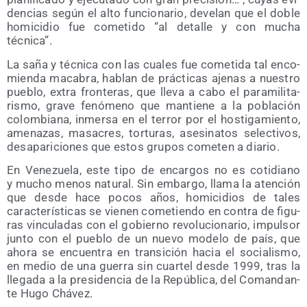
den­cias según el alto fun­cio­na­rio, deve­lan que el doble
homi­ci­dio fue come­ti­do “al deta­lle y con mucha
técnica”.
La saña y téc­ni­ca con las cua­les fue come­ti­da tal enco­
mien­da maca­bra, hablan de prác­ti­cas aje­nas a nues­tro
pue­blo, extra fron­te­ras, que lle­va a cabo el para­mi­li­ta­
ris­mo, gra­ve fenó­meno que man­tie­ne a la pobla­ción
colom­bia­na, inmer­sa en el terror por el hos­ti­ga­mien­to,
ame­na­zas, masa­cres, tor­tu­ras, ase­si­na­tos selec­ti­vos,
des­apa­ri­cio­nes que estos gru­pos come­ten a diario.
En Vene­zue­la, este tipo de encar­gos no es coti­diano
y mucho menos natu­ral. Sin embar­go, lla­ma la aten­ción
que des­de hace pocos años, homi­ci­dios de tales
carac­te­rís­ti­cas se vie­nen come­tien­do en con­tra de figu­
ras vin­cu­la­das con el gobierno revo­lu­cio­na­rio, impul­sor
jun­to con el pue­blo de un nue­vo mode­lo de país, que
aho­ra se encuen­tra en tran­si­ción hacia el socia­lis­mo,
en medio de una gue­rra sin cuar­tel des­de 1999, tras la
lle­ga­da a la pre­si­den­cia de la Repú­bli­ca, del Coman­dan­
te Hugo Chávez.