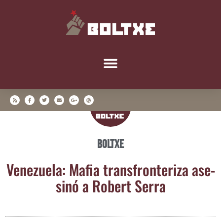
Boltxe
Vene­zue­la: Mafia trans­fron­te­ri­za ase­
si­nó a Robert Serra