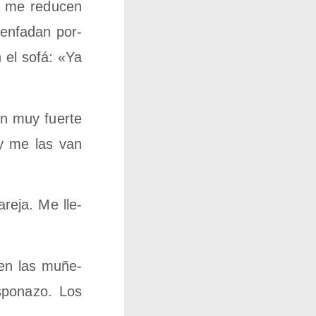
n me redu­cen
 enfa­dan por­
 el sofá: «Ya
an muy fuer­te
 y me las van
e­ja. Me lle­
 en las muñe­
po­na­zo. Los