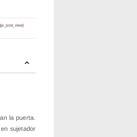
[jp_post_view]
n la puer­ta.
en suje­ta­dor