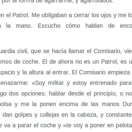
, por la for­ma de aga­rrar­me, y agarrotados.
 el Patrol. Me obli­ga­ban a cerrar los ojos y me l
n la mano. Escu­cho cómo hablan de encon­
r­dia civil, que se hacía lla­mar el Comi­sa­rio, vie
­mos de coche. El de aho­ra no es un Patrol, es 
a­cio y la altu­ra al entrar. El Comi­sa­rio empie­za 
­na­zar­me: «Soy mili­tar y estoy entre­na­do pa
­go dos opcio­nes: hablar des­de el prin­ci­pio, o 
ol­sa y me la ponen enci­ma de las manos Duran­
an gol­pes y colle­jas en la cabe­za, y cons­tan­t
 va a parar el coche y «te voy a poner en pelo­tas,