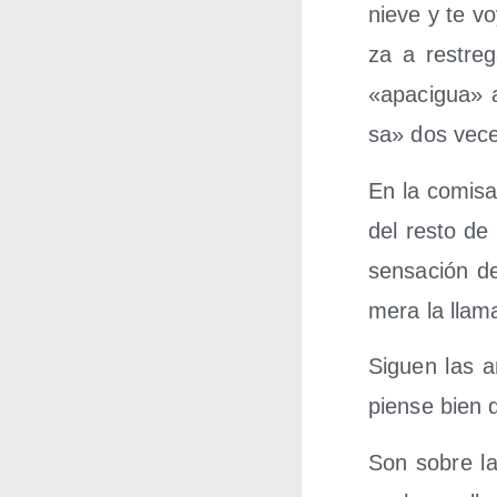
nie­ve y te v
za a res­tre­
«apa­ci­gua»
sa» dos vec
En la comi­sa­
del res­to d
sen­sa­ción d
me­ra la lla­m
Siguen las a
pien­se bien 
Son sobre las