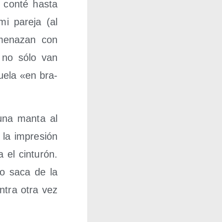
 con­té has­ta
mi pare­ja (al
me­na­zan con
 no sólo van
ue­la «en bra­
 una man­ta al
 la impre­sión
el cin­tu­rón.
, lo saca de la
ntra otra vez