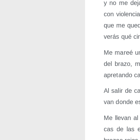
y no me deja
con vio­len­c
que me que­d
verás qué ci
Me mareé un p
del bra­zo, 
apre­tan­do 
Al salir de 
van don­de es
Me lle­van a
cas de las e