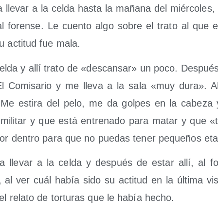
 lle­var a la cel­da has­ta la maña­na del miér­co­les,
 al foren­se. Le cuen­to algo sobre el tra­to al que e
u acti­tud fue mala.
cel­da y allí tra­to de «des­can­sar» un poco. Des­pu
El Comi­sa­rio y me lle­va a la sala «muy dura». A
 Me esti­ra del pelo, me da gol­pes en la cabe­za 
mili­tar y que está entre­na­do para matar y que «
por den­tro para que no pue­das tener peque­ños eta
 lle­var a la cel­da y des­pués de estar allí, al f
 al ver cuál había sido su acti­tud en la últi­ma vis
 el rela­to de tor­tu­ras que le había hecho.