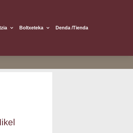
itzia
Boltxe­te­ka
Den­da /​Tien­da
Mikel