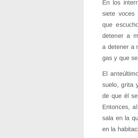
En los inte­r
sie­te voces 
que escu­cho
dete­ner a 
a dete­ner a 
gas y que se 
El ante­úl­ti
sue­lo, gri­t
de que él se 
Enton­ces, al 
sala en la q
en la habi­ta