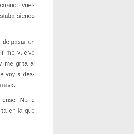
 cuan­do vuel­
sta­ba sien­do
és de pasar un
llí me vuel­ve
y me gri­ta al
te voy a des­
rras».
oren­se. No le
i­ta en la que