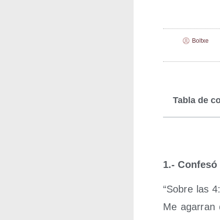
Boltxe
Tabla de c
1.- Con­fe­só
“Sobre las 4
Me aga­rran d