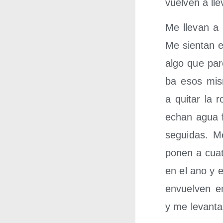
vuel­ven a lle
Me lle­van a 
Me sien­tan 
algo que pare
ba esos mis
a qui­tar la 
echan agua f
segui­das. M
ponen a cua­t
en el ano y 
envuel­ven 
y me levan­ta