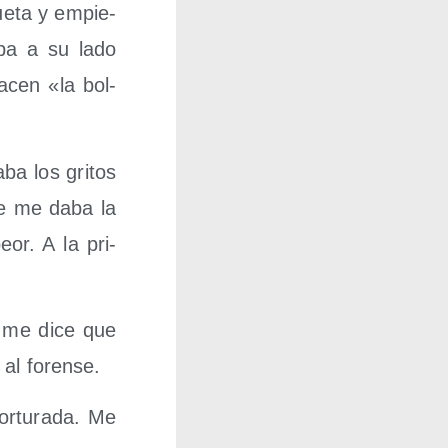
ue­ta y empie­
a­ba a su lado
acen «la bol­
­ba los gri­tos
ue me daba la
eor. A la pri­
y me dice que
 al forense.
r­tu­ra­da. Me