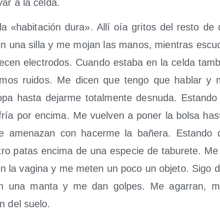
­var a la celda.
la «habi­ta­ción dura». Allí oía gri­tos del res­to de 
en una silla y me mojan las manos, mien­tras escu­c
­cen elec­tro­dos. Cuan­do esta­ba en la cel­da tam­
­mos rui­dos. Me dicen que ten­go que hablar y 
ropa has­ta dejar­me total­men­te des­nu­da. Estan­d
ría por enci­ma. Me vuel­ven a poner la bol­sa has­
e ame­na­zan con hacer­me la bañe­ra. Estan­do 
ro patas enci­ma de una espe­cie de tabu­re­te. Me 
en la vagi­na y me meten un poco un obje­to. Sigo d
en una man­ta y me dan gol­pes. Me aga­rran, m
n del suelo.