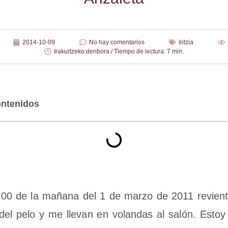
2014-10-09
No hay comentarios
Iritzia
Irakurtzeko denbora / Tiempo de lectura: 7 min.
ontenidos
:00 de la maña­na del 1 de mar­zo de 2011 revien­ta
el pelo y me lle­van en volan­das al salón. Estoy 