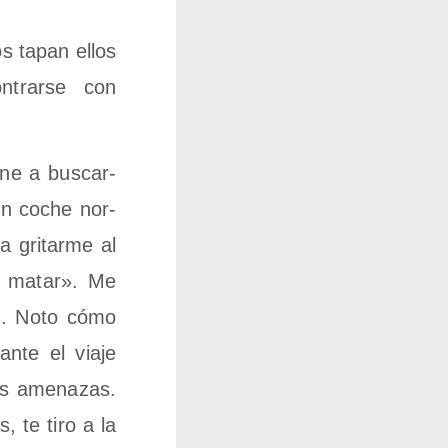
os tapan ellos
trar­se con
­ne a bus­car­
un coche nor­
a gri­tar­me al
ra matar». Me
no. Noto cómo
te el via­je
es ame­na­zas.
 te tiro a la