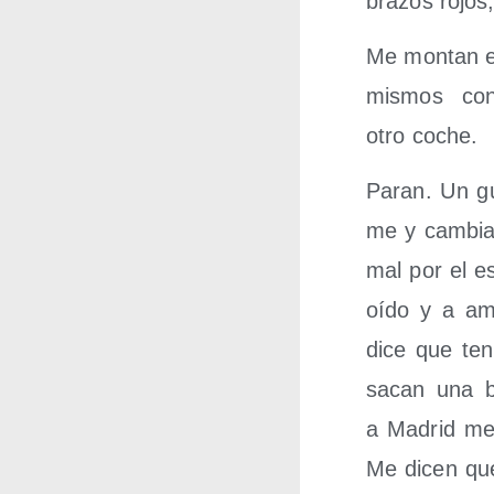
bra­zos rojos
Me mon­tan en
mis­mos co
otro coche.
Paran. Un gua
me y cam­bia
mal por el esp
oído y a ame
dice que ten
sacan una b
a Madrid me d
Me dicen que