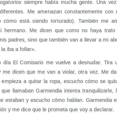
ro­ga­to­rios siem­pre había mucha gen­te. Una vez
dife­ren­tes. Me ame­na­zan cons­tan­te­men­te con 
 cómo está sien­do tor­tu­ra­do). Tam­bién me a
mi her­mano. Me dicen que como no haya tra­to
mis padres, sino que tam­bién van a lle­var a mi ab
la iba a follar».
­mo día El Comi­sa­rio me vuel­ve a des­nu­dar. Tira
a y me dicen que me van a vio­lar, otra vez. Me da
empie­za a qui­tar la ropa, escu­cho cómo se qui­ta 
que lla­ma­ban Gar­men­dia inten­ta tran­qui­li­zar­le
ue esta­ban y escu­cho cómo hablan. Gar­men­dia e
­ción y me dice que le pro­me­ta que voy a declarar.