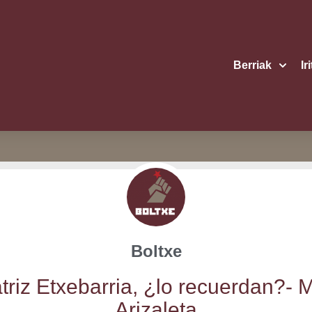
Berriak
Ir
Boltxe
triz Etxe­ba­rria, ¿lo recuer­dan?- 
Arizaleta