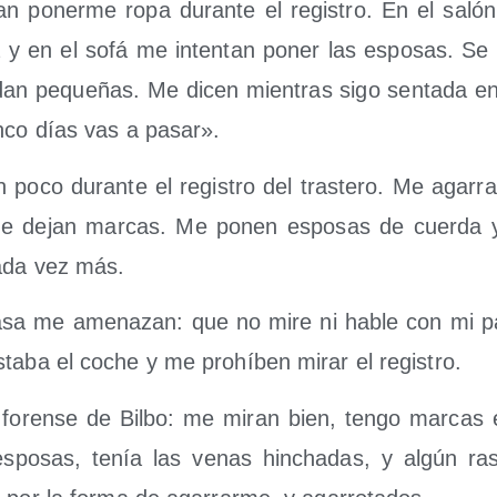
n poner­me ropa duran­te el regis­tro. En el saló
ia y en el sofá me inten­tan poner las espo­sas. Se
an peque­ñas. Me dicen mien­tras sigo sen­ta­da en
n­co días vas a pasar».
oco duran­te el regis­tro del tras­te­ro. Me aga­rr
me dejan mar­cas. Me ponen espo­sas de cuer­da
cada vez más.
casa me ame­na­zan: que no mire ni hable con mi par
ta­ba el coche y me prohí­ben mirar el registro.
l foren­se de Bil­bo: me miran bien, ten­go mar­cas
spo­sas, tenía las venas hin­cha­das, y algún ras­