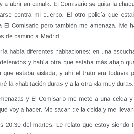
oy a abrir en canal». El Comi­sa­rio se qui­ta la cha­q
gar­se con­tra mi cuer­po. El otro poli­cía que est
 a El Comi­sa­rio pero tam­bién me ame­na­za. Me h
es de camino a Madrid.
ría había dife­ren­tes habi­ta­cio­nes: en una escu­cha
e dete­ni­dos y había otra que esta­ba más aba­jo q
e que esta­ba ais­la­da, y ahí el tra­to era toda­vía p
a­ré la «habi­ta­ción dura» y a la otra «la muy dura».
me­na­zas y El Comi­sa­rio me mete a una cel­da 
qué voy a hacer. Me sacan de la cel­da y me lle­van
 20.30 del mar­tes. Le rela­to que estoy sien­do to