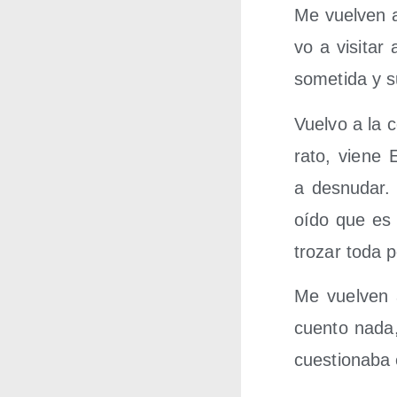
Me vuel­ven a
vo a visi­tar
some­ti­da y s
Vuel­vo a la 
rato, vie­ne 
a des­nu­dar.
oído que es 
tro­zar toda 
Me vuel­ven a
cuen­to nada,
cues­tio­na­ba