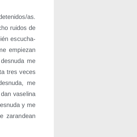
detenidos/​as.
ho rui­dos de
bién escu­cha­
me empie­zan
o des­nu­da me
ta tres veces
des­nu­da, me
dan vase­li­na
es­nu­da y me
e zaran­dean