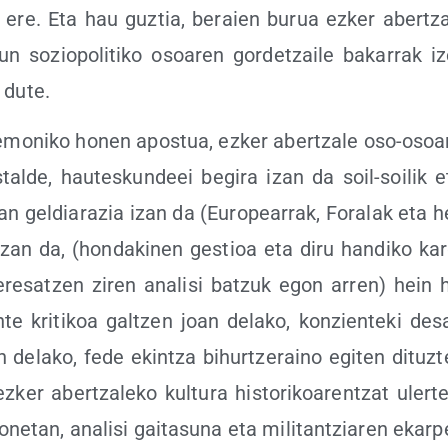
k ere. Eta hau guz­tia, beraien burua ezker aber­tza­le
­sun sozio­po­li­ti­ko osoa­ren gor­detzai­le baka­rrak i
u dute.
e­mo­ni­ko honen apos­tua, ezker aber­tza­le oso-osoa­r
tal­de, hau­tes­kun­deei begi­ra izan da soil-soi­lik 
­tan gel­dia­ra­zia izan da (Euro­pea­rrak, Fora­lak eta h
zan da, (hon­da­ki­nen ges­tioa eta diru han­di­ko kar­g
ere­satzen ziren ana­li­si batzuk egon arren) hein 
te kri­ti­koa gal­tzen joan dela­ko, kon­zien­te­ki des­a
an dela­ko, fede ekin­tza bihur­tze­raino egi­ten dituz
ker aber­tza­le­ko kul­tu­ra his­to­ri­koa­ren­tzat uler­t
e­tan, ana­li­si gai­ta­su­na eta mili­tan­tzia­ren ekar­p