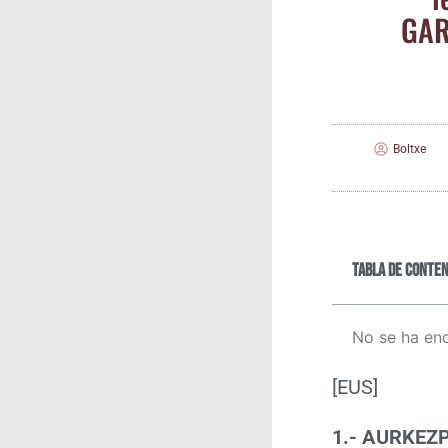
GARA
Boltxe
Tabla de conten
No se ha en
[EUS]
1.- AURKEZ