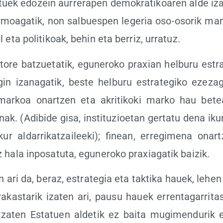
­tuek edo­zein aurre­ra­pen demo­kra­ti­koa­ren alde i
irmoa­ga­tik, non sal­bues­pen lege­ria oso-oso­rik man
il eta poli­ti­koak, behin eta berriz, urratuz.
­to­re batzue­ta­tik, egu­ne­ro­ko pra­xian hel­bu­ru estra­
in iza­na­ga­tik, bes­te hel­bu­ru estra­te­gi­ko eze­za­
 mar­koa onar­tzen eta akri­ti­ko­ki mar­ko hau betea­
k. (Adi­bi­de gisa, ins­ti­tu­zioe­tan ger­ta­tu dena iku
kur alda­rri­katzai­lee­ki); finean, erre­gi­me­na onar
hala inpo­sa­tu­ta, egu­ne­ro­ko pra­xia­ga­tik baizik.
n ari da, beraz, estra­te­gia eta tak­ti­ka hauek, lehe
a­kas­ta­rik iza­ten ari, pau­su hauek erren­ta­ga­rri­ta
a­ten Esta­tuen alde­tik ez bai­ta mugi­men­du­rik 