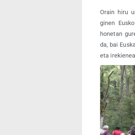
Orain hiru ur
ginen Eus­ko E
hone­tan gure
da, bai Eus­k
eta irekienea