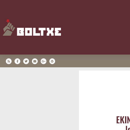
EKIN
l