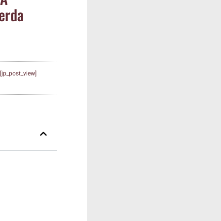
er­da
[jp_post_view]