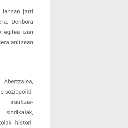
k lanean jarri
e­ra. Den­bo­ra
k egi­tea izan
ie­ra anitzean
 Aber­tza­lea,
le sozio­po­li­ti­
 iraul­tzai­
 sin­di­ka­lak,
koiak, his­to­ri­