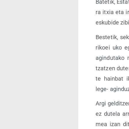
Bate­tik, Esta
ra itxia eta 
esku­bi­de zib
Bes­te­tik, sek
ri­koei uko eg
agin­du­ta­ko
tzatzen dute­na
te hain­bat i
lege- agin­duz 
Argi gel­ditze
ez dute­la arr
mea izan ditz