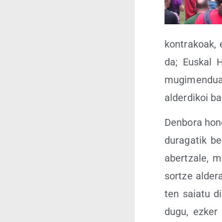
kon­tra­koak, 
da; Eus­kal 
mugi­men­dua 
alder­di­koi b
Den­bo­ra hone
du­ra­ga­tik b
aber­tza­le, mi
sor­tze alde­
ten saia­tu d
dugu, ezker a