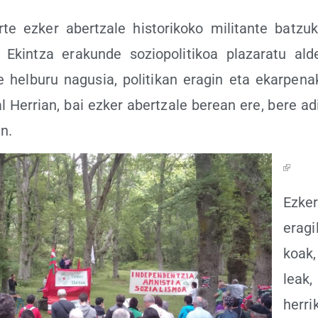
te ezker aber­tza­le his­to­ri­ko­ko mili­tan­te batzu
kin­tza era­kun­de sozio­po­li­ti­koa pla­za­ra­tu ald
 hel­bu­ru nagu­sia, poli­ti­kan era­gin eta ekar­pe­na
al Herrian, bai ezker aber­tza­le berean ere, bere ad
n.
Ezker
era­gi­
koak,
leak,
herri­