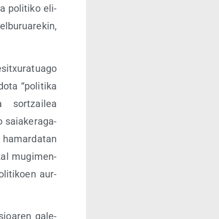
 poli­ti­ko eli­
­bu­rua­re­kin,
itxu­ra­tua­go
o­ta “poli­ti­ka
 sor­tzai­lea
 saia­ke­ra­ga­
 hamar­da­tan
­kal mugi­men­
­li­ti­koen aur­
­sioa­ren gale­