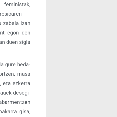
 femi­nis­tak,
re­sioa­ren
du zaba­la izan
sent egon den
ean duen sigla
a­la gure heda­
 sor­tzen, masa
ta, eta ezke­rra
 hauek desegi­
nabar­men­tzen
baka­rra gisa,