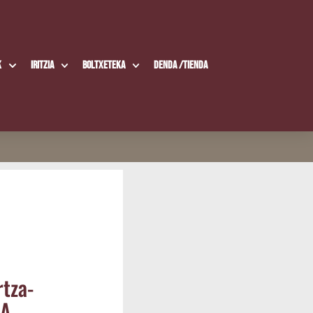
k
Iritzia
Boltxe­te­ka
Den­da /​Tien­da
­tza­
ZA