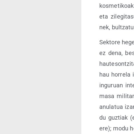
kos­me­ti­koa
eta zile­gi­ta
nek, bul­tza­t
Sek­to­re heg
ez dena, bes­
hau­te­son­tzi
hau horre­la i
ingu­ruan int
masa mili­tan­
anu­la­tua iz
du guz­tiak (ez
ere); modu hon