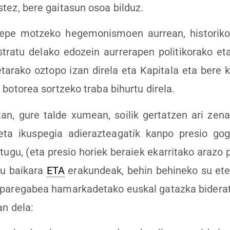
­tez, bere gai­ta­sun osoa bilduz.
epe motze­ko hege­mo­nis­moen aurrean, his­to­ri­ko
tra­tu dela­ko edo­zein aurre­ra­pen poli­ti­ko­ra­ko e
­ta­ra­ko ozto­po izan dire­la eta Kapi­ta­la eta bere
boto­rea sor­tze­ko tra­ba bihur­tu direla.
an, gure tal­de xumean, soi­lik ger­tatzen ari zena
eta ikus­pe­gia adie­raz­tea­ga­tik kan­po pre­sio gogo
u­gu, (eta pre­sio horiek beraiek eka­rri­ta­ko ara­zo 
u bai­ka­ra
ETA
era­kun­deak, behin behi­ne­ko su ete­na
pare­ga­bea hamar­ka­de­ta­ko eus­kal gataz­ka bide­rat
an dela: