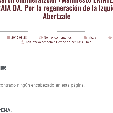
IA DA. Por la rege­ne­ra­ción de la Izqui
Abertzale
2015-08-28
No hay comentarios
Iritzia
Irakurtzeko denbora / Tiempo de lectura: 45 min.
idos
contrado ningún encabezado en esta página.
PENA.