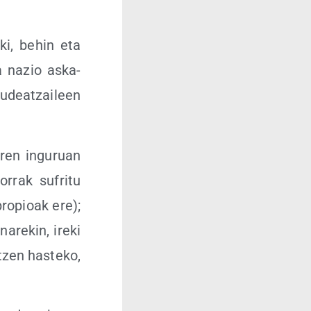
­ki, behin eta
ta nazio aska­
 kudeatzai­leen
­ren ingu­ruan
­rrak sufri­tu
pro­pioak ere);
­re­kin, ire­ki
zen has­te­ko,