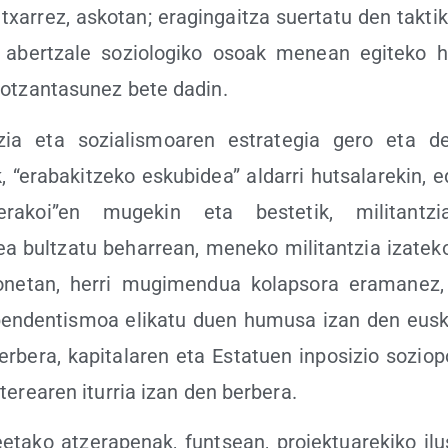
a­rrez, asko­tan; era­gin­gaitza suer­ta­tu den tak­ti­ka
r aber­tza­le sozio­lo­gi­ko osoak menean egi­te­ko hel
 otzan­ta­su­nez bete dadin.
tzia eta sozia­lis­moa­ren estra­te­gia gero eta des
 “era­ba­kitze­ko esku­bi­dea” alda­rri hutsa­la­re­kin, ed
rakoi”en muge­kin eta bes­te­tik, mili­tan­tzia
ea bul­tza­tu beha­rrean, mene­ko mili­tan­tzia iza­te­ko
ne­tan, herri mugi­men­dua kolap­so­ra era­ma­nez,
en­den­tis­moa eli­ka­tu duen humu­sa izan den eus
r­be­ra, kapi­ta­la­ren eta Esta­tuen inpo­si­zio sozio­po
te­rea­ren itu­rria izan den berbera.
e­ta­ko atze­ra­pe­nak, fun­tsean, proiek­tua­re­ki­ko ilu