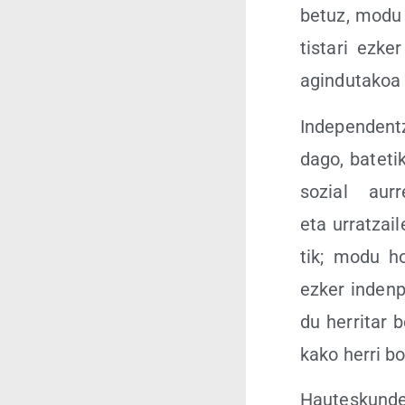
be­tuz, modu tx
tis­ta­ri ezke
agin­du­ta­koa
Inde­pen­den­
dago, bate­tik,
sozial aurre
eta urratzai­l
tik; modu ho
ezker inden­p
du herri­tar be
ka­ko herri bo
Hau­tes­kun­de