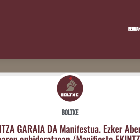
Berria
Boltxe
TZA GARAIA DA Mani­fes­tua. Ezker Aber
ea­ren onbi­de­ratzean /​Mani­fies­to EKINT