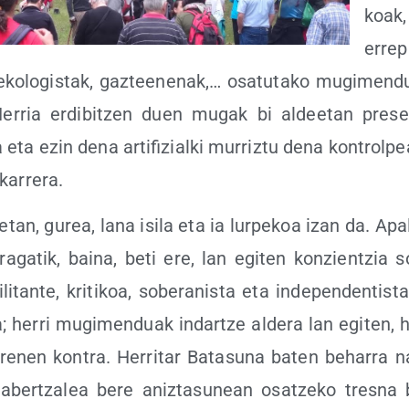
koak,
erre­p
eko­lo­gis­tak, gaz­tee­ne­nak,… osa­tu­ta­ko mugi­men­
Herria erdi­bitzen duen mugak bi aldee­tan pre­
eta ezin dena arti­fi­zial­ki murriz­tu dena kon­trol­p
akarrera.
­tan, gurea, lana isi­la eta ia lur­pe­koa izan da. Ap
era­ga­tik, bai­na, beti ere, lan egi­ten kon­zien­tzia
li­tan­te, kri­ti­koa, sobe­ra­nis­ta eta inde­pen­den­tis­
ra; herri mugi­men­duak indar­tze alde­ra lan egi­ten,
ire­nen kon­tra. Herri­tar Bata­su­na baten beha­rra 
ber­tza­lea bere aniz­ta­su­nean osatze­ko tres­na 