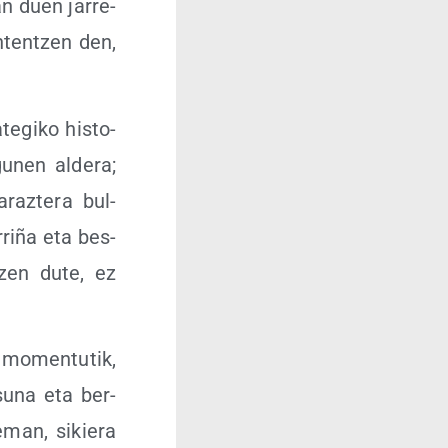
zan duen jarre­
­ten­tzen den,
te­gi­ko his­to­
gu­nen alde­ra;
raz­te­ra bul­
­rri­ña eta bes­
­tzen dute, ez
n momen­tu­tik,
­su­na eta ber­
eman, sikie­ra