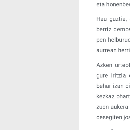
eta honen­bes
Hau guz­tia, 
berriz demos­
pen hel­bu­rue
aurrean herri 
Azken urteo­t
gure iritzia 
behar izan dit
kez­kaz ohar­t
zuen auke­ra 
desegi­ten jo