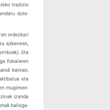
­ko tra­di­zio
zen­da­tu dute­
en ordez­ka­ri
eta azke­nean,
erri­koak). Eta
a fis­ka­la­ren
han­di batean,
k­ti­ba­tua eta
­ten mugi­men­
e­zi­nak izan­da
e­nak balio­ga­