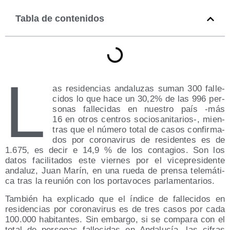
Tabla de contenidos
L
as resi­den­cias anda­lu­zas suman 300 falle­
ci­dos lo que hace un 30,2% de las 996 per­
so­nas falle­ci­das en nues­tro país ‑más
16 en otros cen­tros sociosanitarios‑, mien­
tras que el núme­ro total de casos con­fir­ma­
dos por coro­na­vi­rus de resi­den­tes es de
1.675, es decir e 14,9 % de los con­ta­gios. Son los
datos faci­li­ta­dos este vier­nes por el vice­pre­si­den­te
anda­luz, Juan Marín, en una rue­da de pren­sa tele­má­ti­
ca tras la reu­nión con los por­ta­vo­ces parlamentarios.
Tam­bién ha expli­ca­do que el índi­ce de falle­ci­dos en
resi­den­cias por coro­na­vi­rus es de tres casos por cada
100.000 habi­tan­tes. Sin embar­go, si se com­pa­ra con el
total de per­so­nas falle­ci­das en Anda­lu­cía, las cifras