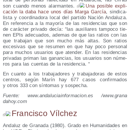
son cuan­do menos alar­man­tes.
Una posi­ble expli­
ca­ción la daba hace unos días Mar­ga Gar­cía
, sin­di­ca­
lis­ta y coor­di­na­do­ra local del par­ti­do Nación Anda­lu­za.
En refe­ren­cia a la mayo­ría de las resi­den­cias que son
de carác­ter pri­va­do decía: “las auxi­lia­res tam­po­co tie­
nen EPIs ade­cua­dos, ade­mas de que las ratios con las
que tra­ba­jan que son mucho más altas. Son ratios
exce­si­vas que se resu­men en que hay poco per­so­nal
para muchos usua­rios que aten­der. En las resi­den­cias
pri­va­das pri­man las ganan­cias, los usua­rios son núme­
ros para las cuen­tas de la residencia. “
En cuan­to a los tra­ba­ja­do­res y tra­ba­ja­do­ras de estos
cen­tros, según Marín hay 677 casos con­fir­ma­dos
y otros 333 con sín­to­mas y sospecha.
Fuen­te: www​.anda​lu​ciain​for​ma​cion​.es /​www​.gra​na​
dahoy​.com
Francisco Vílchez
Andaluz de Granada (1980). Grado en Humanidades en