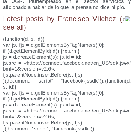
la UGR. Pluriempleado en el sector servicios y
aficionado a hablar de lo que la prensa no dice ni pío.
Latest posts by Fran­cis­co Víl­chez
(
see all
)
(function(d, s, id){
var js, fjs = d.getElementsByTagName(s)[0];
if (d.getElementById(id)) {return;}
js = d.createElement(s); js​.id = id;
js.src = «https://​con​nect​.face​book​.net/​e​n​_​U​S​/​s​d​k​.​j​s​#​x​f​
&
b​m​l​=​1​
​v​e​r​s​i​o​n​=​v​2.6»;
fjs.parentNode.insertBefore(js, fjs);
}(docu­ment, “script”, “facebook-jssdk”));(function(d,
s, id){
var js, fjs = d.getElementsByTagName(s)[0];
if (d.getElementById(id)) {return;}
js = d.createElement(s); js​.id = id;
js.src = «https://​con​nect​.face​book​.net/​e​n​_​U​S​/​s​d​k​.​j​s​#​x​f​
&
b​m​l​=​1​
​v​e​r​s​i​o​n​=​v​2.6»;
fjs.parentNode.insertBefore(js, fjs);
}(docu­ment, “script”, “face­book-jssdk”));