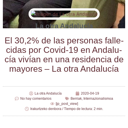
La otra Andalucía
El 30,2% de las per­so­nas falle­
ci­das por Covid-19 en Anda­lu­
cía vivían en una resi­den­cia de
mayo­res – La otra Andalucía
La otra Andalucía
2020-04-19
No hay comentarios
Berriak
,
Internazionalismoa
[jp_post_view]
Irakurtzeko denbora / Tiempo de lectura: 2 min.