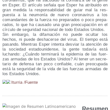
coro­na­vi­rus, que ha sacu­di­do la con­fian­za de la gen­te
en Esper. El artícu­lo seña­la que Esper ha atri­bui­do en
gran medi­da la res­pon­sa­bi­li­dad de guiar mal la res­
pues­ta a la neu­mo­nía de nue­vo coro­na­vi­rus a los
coman­dan­tes de la fuer­za no pre­pa­ra­dos o poco pre­pa­
ra­dos, lo que ha cau­sa­do una gran preo­cu­pa­ción en el
círcu­lo de segu­ri­dad nacio­nal de todo Esta­dos Unidos.
Sin embar­go, la difa­ma­ción no pue­de ocul­tar los
hechos, ni pue­de des­ha­cer­se del virus. El tiem­po está
pasan­do. Mien­tras Esper inten­ta des­viar la aten­ción de
la socie­dad esta­dou­ni­den­se, la gen­te toda­vía está
luchan­do: ¿Cuán­do ter­mi­na­rá la epi­de­mia de las fuer­
zas arma­das de los Esta­dos Uni­dos? Al tener un secre­
ta­rio de defen­sa tan poco con­fia­ble, cuán preo­cu­pa­da
está la segu­ri­dad de la vida de las fuer­zas arma­das de
los Esta­dos Unidos.
Itu­rria /​Fuen­te
Resumen