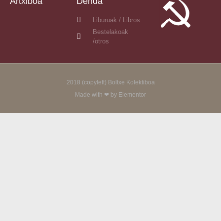
Artxiboa
Denda
Liburuak / Libros
Bestelakoak
/otros
2018 (copyleft) Boltxe Kolektiboa
Made with ❤ by Elementor