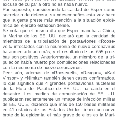
excu­sa de cul­par a otro no es nada nuevo.
Por supues­to, con­si­de­ran­do la cali­dad de Esper como
secre­ta­rio de defen­sa, su «desem­pe­ño» esta vez hace
que la gen­te pres­te más aten­ción a la situa­ción epi­dé­
mi­ca del ejér­ci­to estadounidense.
Se nota que el mis­mo día que Esper man­cha a Chi­na,
la Mari­na de los EE. UU. decla­ró que la can­ti­dad de
miem­bros de la tri­pu­la­ción del por­ta­avio­nes «Roo­se­
velt» infec­ta­dos con la neu­mo­nía de nue­vo coro­na­vi­rus
ha aumen­ta­do aún más, y el resul­ta­do de las 655 prue­
bas son posi­ti­vos. Ante­rior­men­te, un miem­bro de la tri­
pu­la­ción había muer­to por com­pli­ca­cio­nes rela­cio­na­das
con la neu­mo­nía de nue­vo coronavirus.
Peor aún, ade­más de «Roo­se­velt», «Reagan», «Karl
Vin­son» y «Nimitz» tam­bién tie­nen casos con­fir­ma­dos,
lo que sig­ni­fi­ca que 4 gran­des por­ta­avio­nes nuclea­res
de la Flo­ta del Pací­fi­co de EE. UU. ha caí­do en el
desas­tre. Los medios de comu­ni­ca­ción de EE. UU.
publi­ca­ron recien­te­men­te un «mapa de infec­ción mili­tar
de EE. UU.», dicien­do que más de 150 bases mili­ta­res
en 41 esta­dos de los Esta­dos Uni­dos tie­nen un nue­vo
bro­te de la epi­de­mia, el más gra­ve de ellos es la Mari­