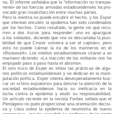
na. El infor­me seña­la­ba que la “infor­ma­ción no trans­pa­
ren­te» de las fuer­zas arma­das esta­dou­ni­den­ses ha pro­
vo­ca­do gran insa­tis­fac­ción entre muchas partes.
Pero la men­ti­ra no pue­de encu­brir el hecho, y los Esper
que inten­tan encu­brir la epi­de­mia han sido con­de­na­dos
por los hechos. Como resul­ta­do, la gen­te vio que recu­
rren a dos tru­cos para res­pon­der: uno es apa­ci­guar
a los sol­da­dos, dicien­do que «no se des­car­ta­ba la posi­
bi­li­dad de que Cro­zer vol­vie­ra a ser el capi­tán», pero
esto no pue­de cal­mar la ira de los mari­ne­ros en el
«Roo­se­velt». Los medios esta­dou­ni­den­ses cita­ron a un
mari­ne­ro dicien­do: «La inac­ción de los mili­ta­res nos ha
empu­ja­do paso a paso has­ta el abismo».
El otro tru­co de Esper es imi­tar las prác­ti­cas de algu­
nos polí­ti­cos esta­dou­ni­den­ses y se dedi­can en la mani­
pu­la­ción polí­ti­ca. Esper inten­ta deses­pe­ra­da­men­te bus­
car un «chi­vo expia­to­rio» para des­viar la aten­ción de la
socie­dad esta­dou­ni­den­se hacia su inefi­ca­cia en la
lucha con­tra la epi­de­mia y elu­dir su res­pon­sa­bi­li­dad.
Un artícu­lo recien­te en la revis­ta For­bes seña­la que el
Pen­tá­gono no pudo pro­por­cio­nar una orien­ta­ción deci­si­
va y cla­ra sobre la epi­de­mia de neu­mo­nía de nue­vo