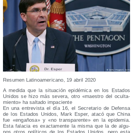
Resu­men Lati­no­ame­ri­cano, 19 abril 2020
A medi­da que la situa­ción epi­dé­mi­ca en los Esta­dos
Uni­dos se hizo más seve­ra, otro «maes­tro del ocul­ta­
mien­to» ha sal­ta­do impaciente
En una entre­vis­ta el día 16, el Secre­ta­rio de Defen­sa
de los Esta­dos Uni­dos, Mark Esper, ata­có que Chi­na
fue «enga­ño­sa» y «no trans­pa­ren­te» en la epi­de­mia.
Esta fala­cia es exac­ta­men­te la mis­ma que la de algu­
nos otros polí­ti­cos de los Esta­dos Uni­dos, pero esta