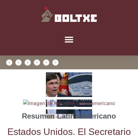
Resumen Latinoamericano
Esta­dos Uni­dos. El Secre­ta­rio