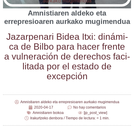
Amnistiaren aldeko eta
errepresioaren aurkako mugimendua
Jazar­pe­na­ri Bidea Itxi: diná­mi­
ca de Bil­bo para hacer fren­te
a vul­ne­ra­ción de dere­chos faci­
li­ta­da por el esta­do de
excepción
Amnistiaren aldeko eta errepresioaren aurkako mugimendua
2020-04-17
No hay comentarios
Amnistiaren txokoa
[jp_post_view]
Irakurtzeko denbora / Tiempo de lectura: < 1 min.