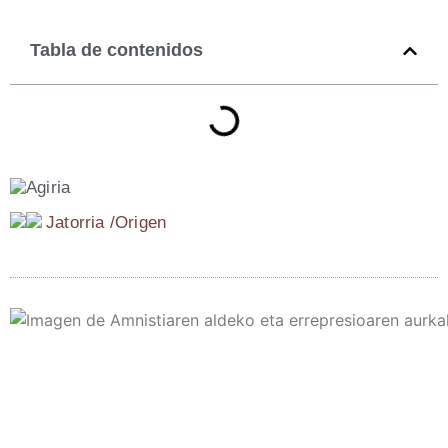
Tabla de contenidos
Jato­rria /​Ori­gen