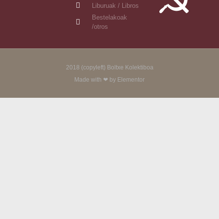
Liburuak / Libros
Bestelakoak
/otros
2018 (copyleft) Boltxe Kolektiboa
Made with ❤ by Elementor