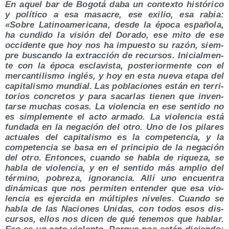
En aquel bar de Bogo­tá daba un con­tex­to his­tó­ri­co
y polí­ti­co a esa masa­cre, ese exi­lio, esa rabia:
«Sobre Lati­no­ame­ri­ca­na, des­de la épo­ca espa­ño­la,
ha cun­di­do la visión del Dora­do, ese mito de ese
occi­den­te que hoy nos ha impues­to su razón, siem­
pre bus­can­do la extrac­ción de recur­sos. Ini­cial­men­
te con la épo­ca escla­vis­ta, pos­te­rior­men­te con el
mer­can­ti­lis­mo inglés, y hoy en esta nue­va eta­pa del
capi­ta­lis­mo mun­dial. Las pobla­cio­nes están en terri­
to­rios con­cre­tos y para sacar­las tie­nen que inven­
tar­se muchas cosas. La vio­len­cia en ese sen­ti­do no
es sim­ple­men­te el acto arma­do. La vio­len­cia está
fun­da­da en la nega­ción del otro. Uno de los pila­res
actua­les del capi­ta­lis­mo es la com­pe­ten­cia, y la
com­pe­ten­cia se basa en el prin­ci­pio de la nega­ción
del otro. Enton­ces, cuan­do se habla de rique­za, se
habla de vio­len­cia, y en el sen­ti­do más amplio del
tér­mino, pobre­za, igno­ran­cia. Allí uno encuen­tra
diná­mi­cas que nos per­mi­ten enten­der que esa vio­
len­cia es ejer­ci­da en múl­ti­ples nive­les. Cuan­do se
habla de las Nacio­nes Uni­das, con todos esos dis­
cur­sos, ellos nos dicen de qué tene­mos que hablar.