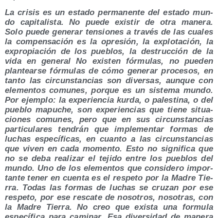
La cri­sis es un esta­do per­ma­nen­te del esta­do mun­
do capi­ta­lis­ta. No pue­de exis­tir de otra mane­ra.
Solo pue­de gene­rar ten­sio­nes a tra­vés de las cua­les
la com­pen­sa­ción es la opre­sión, la explo­ta­ción, la
expro­pia­ción de los pue­blos, la des­truc­ción de la
vida en gene­ral No exis­ten fór­mu­las, no pue­den
plan­tear­se fór­mu­las de cómo gene­rar pro­ce­sos, en
tan­to las cir­cuns­tan­cias son diver­sas, aun­que con
ele­men­tos comu­nes, por­que es un sis­te­ma mun­do.
Por ejem­plo: la expe­rien­cia kur­da, o pales­ti­na, o del
pue­blo mapu­che, son expe­rien­cias que tie­ne situa­
cio­nes comu­nes, pero que en sus cir­cuns­tan­cias
par­ti­cu­la­res ten­drán que imple­men­tar for­mas de
luchas espe­cí­fi­cas, en cuan­to a las cir­cuns­tan­cias
que viven en cada momen­to. Esto no sig­ni­fi­ca que
no se deba rea­li­zar el teji­do entre los pue­blos del
mun­do. Uno de los ele­men­tos que con­si­de­ro impor­
tan­te tener en cuen­ta es el res­pe­to por la Madre Tie­
rra. Todas las for­mas de luchas se cru­zan por ese
res­pe­to, por ese res­ca­te de noso­tros, noso­tras, con
la Madre Tie­rra. No creo que exis­ta una for­mu­la
espe­cí­fi­ca para cami­nar. Esa diver­si­dad de mane­ra