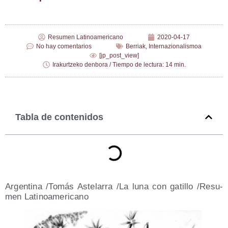
Resumen Latinoamericano
2020-04-17
No hay comentarios
Berriak
,
Internazionalismoa
[jp_post_view]
Irakurtzeko denbora / Tiempo de lectura: 14 min.
Tabla de contenidos
Argen­ti­na /​Tomás Aste­la­rra /​La luna con gati­llo /​Resu­
men Latinoamericano