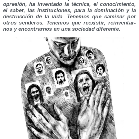
opre­sión, ha inven­ta­do la téc­ni­ca, el cono­ci­mien­to,
el saber, las ins­ti­tu­cio­nes, para la domi­na­ción y la
des­truc­ción de la vida. Tene­mos que cami­nar por
otros sen­de­ros. Tene­mos que reexis­tir, rein­ven­tar­
nos y encon­trar­nos en una socie­dad diferente.