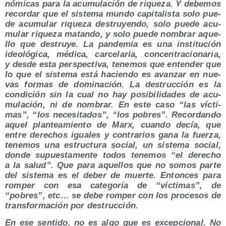
nó­mi­cas para la acu­mu­la­ción de rique­za. Y debe­mos
recor­dar que el sis­te­ma mun­do capi­ta­lis­ta solo pue­
de acu­mu­lar rique­za des­tru­yen­do, solo pue­de acu­
mu­lar rique­za matan­do, y solo pue­de nom­brar aque­
llo que des­tru­ye. La pan­de­mia es una ins­ti­tu­ción
ideo­ló­gi­ca, médi­ca, car­ce­la­ria, con­cen­tra­cio­na­ria,
y des­de esta pers­pec­ti­va, tene­mos que enten­der que
lo que el sis­te­ma está hacien­do es avan­zar en nue­
vas for­mas de domi­na­ción. La des­truc­ción es la
con­di­ción sin la cual no hay posi­bi­li­da­des de acu­
mu­la­ción, ni de nom­brar. En este caso “las víc­ti­
mas”, “los nece­si­ta­dos”, “los pobres”. Recor­dan­do
aquel plan­tea­mien­to de Marx, cuan­do decía, que
entre dere­chos igua­les y con­tra­rios gana la fuer­za,
tene­mos una estruc­tu­ra social, un sis­te­ma social,
don­de supues­ta­men­te todos tene­mos “el dere­cho
a la salud”. Que para aque­llos que no somos par­te
del sis­te­ma es el deber de muer­te. Enton­ces para
rom­per con esa cate­go­ría de “víc­ti­mas”, de
“pobres”, etc… se debe rom­per con los pro­ce­sos de
trans­for­ma­ción por destrucción.
En ese sen­ti­do, no es algo que es excep­cio­nal. No