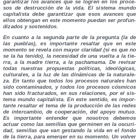
garan­ti­zar los avan­ces que se logren en los pro­ce­
sos de des­truc­ción de la vida. El sis­te­ma mun­do
capi­ta­lis­ta debe garan­ti­zar que esos avan­ces que
ellos obten­gan en este momen­to pue­dan ser pro­fun­
di­za­dos y sostenidos.
En cuan­to a la segun­da par­te de la pre­gun­ta (la de
las pue­blas), es impor­tan­te resal­tar que en este
momen­to se reve­la con mayor cla­ri­dad (si es que no
se la ha teni­do), la nece­si­dad de una vuel­ta a la tie­
rra, a la madre tie­rra, a la pacha­ma­ma. De revi­sar
todas nues­tras pro­pues­tas polí­ti­cas, ideo­ló­gi­cas,
cul­tu­ra­les, a la luz de las diná­mi­cas de la natu­ra­le­
za. En tan­to que todos los pro­ce­sos natu­ra­les han
sido con­ta­mi­na­dos, y todos los pro­ce­sos cós­mi­cos
han sido frac­tu­ra­dos, en sus rela­cio­nes, por el sis­
te­ma mun­do capi­ta­lis­ta. En este sen­ti­do, es impor­
tan­te resal­tar el tema de la pro­duc­ción de las redes
de inter­cam­bio, de coope­ra­ción, del apo­yo mutuo.
Es impor­tan­te enten­der que noso­tros debe­mos
actuar como las semi­llas que ger­mi­nen en la oscu­ri­
dad, semi­llas que van ges­tan­do la vida en el fon­do
de la tie­rra, para emer­ger en su momen­to. Un vol­ver