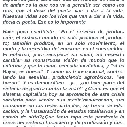
de andar es la que nos va a per­mi­tir ser como los
ríos, que al decir del poe­ta, van a dar a la vida.
Nues­tras vidas son los ríos que van a dar a la vida,
decía el poe­ta. Eso es lo importante.
Hace poco escri­bis­te: “En el pro­ce­so de pro­duc­
ción, el sis­te­ma mun­do no solo pro­du­ce el pro­duc­
to; tam­bién pro­du­ce, en un solo movi­mien­to, el
modo y la nece­si­dad del con­su­mo en el con­su­mi­dor.
El enfer­mo, para recu­pe­rar su salud, no nece­si­ta
cam­biar su mons­truo­sa visión de mun­do que lo
enfer­ma y que lo mata: nece­si­ta medi­ci­nas, y “si es
Bayer, es bueno”. Y como es trans­na­cio­nal, con­tro­
lan­do las semi­llas, pro­du­cien­do agro­tó­xi­cos, “es
bueno”. Y es demo­crá­ti­co… y… ¿no hace par­te del
sis­te­ma de gue­rra con­tra la vida?” ¿Cómo es que el
sis­te­ma capi­ta­lis­ta hoy se apro­ve­cha de esta cri­sis
sani­ta­ria para ven­der sus medi­ci­nas-vene­nos, sus
con­su­mos en las redes vir­tua­les, su for­ma de edu­
ca­ción, y la ins­tau­ra­ción de esta­dos tota­li­ta­rios y en
esta­do de sitio?¿Que tan­to tapa esta pan­de­mia la
cri­sis del sis­te­ma finan­cie­ro y de pro­duc­ción y con­