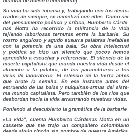
his­to­ria de nues­tro continente).
Su vida ha sido inten­sa y, tra­ba­jan­do con los des­te­
rra­dos de siem­pre, se mime­ti­zó con elles. Como ser
del pen­sa­mien­to poé­ti­co y crí­ti­co, Hum­ber­to Cár­de­
nas Mot­ta ha reco­rri­do la mili­tan­cia de la vida
tejien­do labo­rio­sas ter­nu­ras entre la bar­ba­rie. Su
ros­tro angu­lo­so y agu­do susu­rra pala­bras inefa­bles
con la poten­cia de una bala. Su obra inte­lec­tual
y poé­ti­ca se hizo un silen­cio que pocos hemos
apren­di­do a escu­char y refe­ren­ciar. El silen­cio de la
muer­te capi­ta­lis­ta que inun­da nues­tra vida des­de el
ali­men­to a la pala­bra, de los para­mi­li­ta­res a los
virus de labo­ra­to­rio. El silen­cio de la tie­rra antes
que bro­te la semi­lla. En ese ins­tan­te antes del
estruen­do de las balas y máqui­nas-armas del sis­te­
ma mun­do capi­ta­lis­ta. Pero tam­bién de los ríos que
des­bor­dan hacia la vida arras­tran­do nues­tras vidas.
Ponien­do al des­cu­bier­to la gra­má­ti­ca de la barbarie
«La vida”, cuen­ta Hum­ber­to Cár­de­nas Mot­ta en un
cas­set­te que me tra­jo un com­pa­ñe­ro colom­biano
des­de algún rin­cón sin nom­bre de nues­tra Amé­ri­ka,