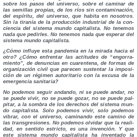
sobre los pasos del uni­ver­so, sobre el cami­nar de
las semi­llas pro­pias, de los ríos sin con­ta­mi­na­ción,
del espí­ri­tu, del uni­ver­so, que habi­ta en noso­tros.
Sin la tira­nía de la pro­duc­ción indus­trial de la con­
cien­cia del sis­te­ma mun­do capi­ta­lis­ta. No tene­mos
nada que pedir­les. No tene­mos nada que espe­rar del
sis­te­ma mun­do capitalista.
¿Cómo influ­ye esta pan­de­mia en la mira­da hacia el
otro? ¿Cómo enfren­tar las acti­tu­des de “engo­rra­
mien­to”, de denun­cias en cua­ren­te­na, de for­mas de
orga­ni­za­ción civil que pare­cen sus­ten­tar la impo­si­
ción de un régi­men auto­ri­ta­rio con la excu­sa de la
emer­gen­cia sanitaria?
No pode­mos seguir andan­do, ni se pue­de andar, no
se pue­de vivir, no se pue­de gozar, no se pue­de pal­
pi­tar, a la som­bra de los dere­chos del sis­te­ma mun­
do capi­ta­lis­ta. Solo pode­mos vivir, solo pode­mos
vibrar, con el uni­ver­so, cami­nan­do este camino de
las trans­gre­sio­nes. No pode­mos olvi­dar que la reali­
dad, en sen­ti­do estric­to, es una inven­ción. Y que
este sis­te­ma mun­do capi­ta­lis­ta ha inven­ta­do la