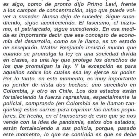
es algo, como de pron­to dijo Pri­mo Levi, fren­te
a los cam­pos de con­cen­tra­ción, algo que pue­de vol­
ver a suce­der. Nun­ca dejo de suce­der. Sigue suce­
dien­do, sigue acon­te­cien­do. El fas­cis­mo, el nazis­
mo, el patriar­ca­do, sigue suce­dien­do. En esa medi­
da es impor­tan­te decir que ese con­cep­to de eco­no­
mía del desa­rro­llo, como se le lla­ma, es un esta­do
de excep­ción. Wal­ter Ben­ja­mín insis­tió mucho que
cuan­do se pro­mul­ga la ley en una socie­dad divi­da
en cla­ses, es una ley que pro­te­ge los dere­chos de
los que pro­mul­gan la ley. Y la excep­ción es para
aque­llos sobre los cua­les esa ley ejer­ce su poder.
Por lo tan­to, en este momen­to, es muy impor­tan­te
no per­der de vis­ta dos hechos: uno suce­di­do en
Colom­bia, y otro en Chi­le. Los dos esta­dos están
for­ta­le­cien­do la fuer­za repre­si­vas, espe­cial­men­te la
poli­cial, com­pran­do (en Colom­bia se le lla­man tan­
que­tas) estos carros para repri­mir las luchas popu­
la­res. De hecho, en el trans­cur­so de esto que se nos
ven­de con la idea de pan­de­mia, estos dos esta­dos,
están for­ta­le­cien­do a sus poli­cía, por­que, pasa­do
este momen­to, lo que se con­ti­núa es que se debe