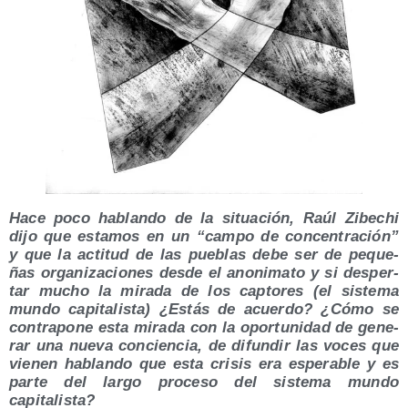
Hace poco hablan­do de la situa­ción, Raúl Zibe­chi
dijo que esta­mos en un “cam­po de con­cen­tra­ción”
y que la acti­tud de las pue­blas debe ser de peque­
ñas orga­ni­za­cio­nes des­de el ano­ni­ma­to y si des­per­
tar mucho la mira­da de los cap­to­res (el sis­te­ma
mun­do capi­ta­lis­ta) ¿Estás de acuer­do? ¿Cómo se
con­tra­po­ne esta mira­da con la opor­tu­ni­dad de gene­
rar una nue­va con­cien­cia, de difun­dir las voces que
vie­nen hablan­do que esta cri­sis era espe­ra­ble y es
par­te del lar­go pro­ce­so del sis­te­ma mun­do
capitalista?