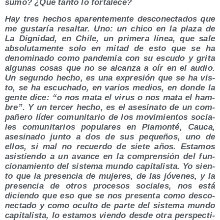
su­mo? ¿Qué tan­to lo fortalece?
Hay tres hechos apa­ren­te­men­te des­co­nec­ta­dos que
me gus­ta­ría resal­tar. Uno: un chi­co en la pla­za de
La Dig­ni­dad, en Chi­le, un pri­me­ra línea, que sale
abso­lu­ta­men­te solo en mitad de esto que se ha
deno­mi­na­do como pan­de­mia con su escu­do y gri­ta
algu­nas cosas que no se alcan­za a oír en el audio.
Un segun­do hecho, es una expre­sión que se ha vis­
to, se ha escu­cha­do, en varios medios, en don­de la
gen­te dice: “o nos mata el virus o nos mata el ham­
bre”. Y un ter­cer hecho, es el ase­si­na­to de un com­
pa­ñe­ro líder comu­ni­ta­rio de los movi­mien­tos socia­
les comu­ni­ta­rios popu­la­res en Pia­mon­té, Cau­ca,
ase­si­na­do jun­to a dos de sus peque­ños, uno de
ellos, si mal no recuer­do de sie­te años. Esta­mos
asis­tien­do a un avan­ce en la com­pren­sión del fun­
cio­na­mien­to del sis­te­ma mun­do capi­ta­lis­ta. Yo sien­
to que la pre­sen­cia de muje­res, de las jóve­nes, y la
pre­sen­cia de otros pro­ce­sos socia­les, nos está
dicien­do que eso que se nos pre­sen­ta como des­co­
nec­ta­do y como ocul­to de par­te del sis­te­ma mun­do
capi­ta­lis­ta, lo esta­mos vien­do des­de otra pers­pec­ti­