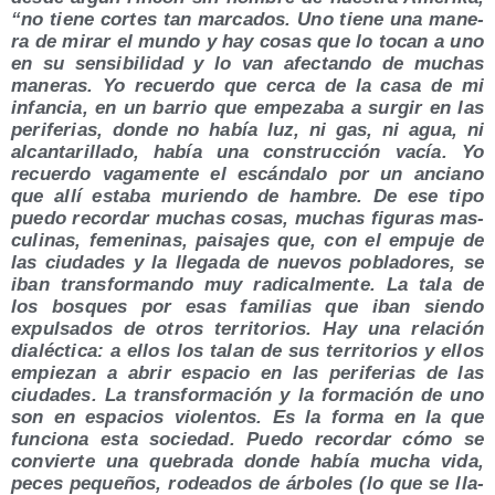
“no tie­ne cor­tes tan mar­ca­dos. Uno tie­ne una mane­
ra de mirar el mun­do y hay cosas que lo tocan a uno
en su sen­si­bi­li­dad y lo van afec­tan­do de muchas
mane­ras. Yo recuer­do que cer­ca de la casa de mi
infan­cia, en un barrio que empe­za­ba a sur­gir en las
peri­fe­rias, don­de no había luz, ni gas, ni agua, ni
alcan­ta­ri­lla­do, había una cons­truc­ción vacía. Yo
recuer­do vaga­men­te el escán­da­lo por un anciano
que allí esta­ba murien­do de ham­bre. De ese tipo
pue­do recor­dar muchas cosas, muchas figu­ras mas­
cu­li­nas, feme­ni­nas, pai­sa­jes que, con el empu­je de
las ciu­da­des y la lle­ga­da de nue­vos pobla­do­res, se
iban trans­for­man­do muy radi­cal­men­te. La tala de
los bos­ques por esas fami­lias que iban sien­do
expul­sa­dos de otros terri­to­rios. Hay una rela­ción
dia­léc­ti­ca: a ellos los talan de sus terri­to­rios y ellos
empie­zan a abrir espa­cio en las peri­fe­rias de las
ciu­da­des. La trans­for­ma­ción y la for­ma­ción de uno
son en espa­cios vio­len­tos. Es la for­ma en la que
fun­cio­na esta socie­dad. Pue­do recor­dar cómo se
con­vier­te una que­bra­da don­de había mucha vida,
peces peque­ños, rodea­dos de árbo­les (lo que se lla­