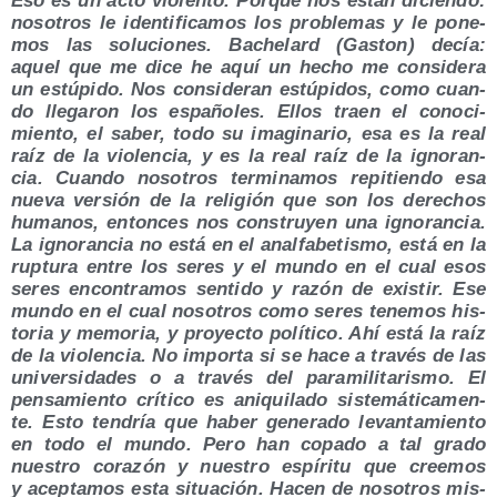
Eso es un acto vio­len­to. Por­que nos están dicien­do:
noso­tros le iden­ti­fi­ca­mos los pro­ble­mas y le pone­
mos las solu­cio­nes. Bache­lard (Gas­ton) decía:
aquel que me dice he aquí un hecho me con­si­de­ra
un estú­pi­do. Nos con­si­de­ran estú­pi­dos, como cuan­
do lle­ga­ron los espa­ño­les. Ellos traen el cono­ci­
mien­to, el saber, todo su ima­gi­na­rio, esa es la real
raíz de la vio­len­cia, y es la real raíz de la igno­ran­
cia. Cuan­do noso­tros ter­mi­na­mos repi­tien­do esa
nue­va ver­sión de la reli­gión que son los dere­chos
huma­nos, enton­ces nos cons­tru­yen una igno­ran­cia.
La igno­ran­cia no está en el anal­fa­be­tis­mo, está en la
rup­tu­ra entre los seres y el mun­do en el cual esos
seres encon­tra­mos sen­ti­do y razón de exis­tir. Ese
mun­do en el cual noso­tros como seres tene­mos his­
to­ria y memo­ria, y pro­yec­to polí­ti­co. Ahí está la raíz
de la vio­len­cia. No impor­ta si se hace a tra­vés de las
uni­ver­si­da­des o a tra­vés del para­mi­li­ta­ris­mo. El
pen­sa­mien­to crí­ti­co es ani­qui­la­do sis­te­má­ti­ca­men­
te. Esto ten­dría que haber gene­ra­do levan­ta­mien­to
en todo el mun­do. Pero han copa­do a tal gra­do
nues­tro cora­zón y nues­tro espí­ri­tu que cree­mos
y acep­ta­mos esta situa­ción. Hacen de noso­tros mis­