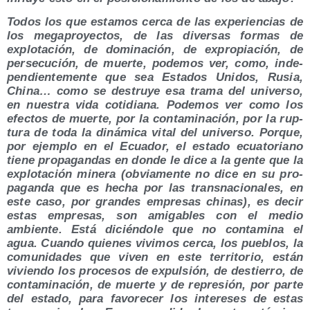
Todos los que esta­mos cer­ca de las expe­rien­cias de
los mega­pro­yec­tos, de las diver­sas for­mas de
explo­ta­ción, de domi­na­ción, de expro­pia­ción, de
per­se­cu­ción, de muer­te, pode­mos ver, como, inde­
pen­dien­te­men­te que sea Esta­dos Uni­dos, Rusia,
Chi­na… como se des­tru­ye esa tra­ma del uni­ver­so,
en nues­tra vida coti­dia­na. Pode­mos ver como los
efec­tos de muer­te, por la con­ta­mi­na­ción, por la rup­
tu­ra de toda la diná­mi­ca vital del uni­ver­so. Por­que,
por ejem­plo en el Ecua­dor, el esta­do ecua­to­riano
tie­ne pro­pa­gan­das en don­de le dice a la gen­te que la
explo­ta­ción mine­ra (obvia­men­te no dice en su pro­
pa­gan­da que es hecha por las trans­na­cio­na­les, en
este caso, por gran­des empre­sas chi­nas), es decir
estas empre­sas, son ami­ga­bles con el medio
ambien­te. Está dicién­do­le que no con­ta­mi­na el
agua. Cuan­do quie­nes vivi­mos cer­ca, los pue­blos, la
comu­ni­da­des que viven en este terri­to­rio, están
vivien­do los pro­ce­sos de expul­sión, de des­tie­rro, de
con­ta­mi­na­ción, de muer­te y de repre­sión, por par­te
del esta­do, para favo­re­cer los intere­ses de estas