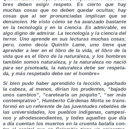
bres deben exi­gir res­pe­to. Es cier­to que hay
muchas cosas que no deben que­dar ocul­tas; hay
cosas que al ser pro­nun­cia­das impli­can que se
denun­cien. He vis­to cómo se ha avan­za­do bas­tan­te
en la tec­no­lo­gía y en la cien­cia. Es admi­ra­ble, es
algo digno de admi­rar. La tec­no­lo­gía y la cien­cia del
terror. Uno apren­de en sus lec­tu­ras muchas cosas;
pero, como decía Quin­tín Lame, uno tie­ne que
apren­der a leer en el libro de la vida, el libro de la
vida que es el libro de la natu­ra­le­za, y los hom­bres
tam­bién somos natu­ra­le­za, y la natu­ra­le­za no nació
para ser piso­tea­da, la natu­ra­le­za debe ser res­pe­ta­
da, y más res­pe­ta­do debe ser el hombre»
Si bien pudo haber apren­di­do la lec­ción, aga­cha­do
la cabe­za, al menos, dirían los pru­den­tes, “baja­do
unos cam­bios”, “care­tear­la un poqui­to”, “ser más
con­tem­pla­ti­vo”, Hum­ber­to Cár­de­nas Mot­ta se trans­
for­mó en un refe­ren­te de las juven­tu­des rebel­des de
las uni­ver­si­da­des, los pue­blos indí­ge­nas, cam­pe­si­
nos y afro­des­cen­dien­tes, y todes aque­lles que día
a día cuen­tan los muer­tos en la cruen­ta bata­lla con­