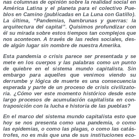
nas colum­nas de opi­nión sobre la reali­dad social en
Amé­ri­ca Lati­na y el pla­ne­ta para el colec­ti­vo Pue­
blos en Camino (publi­ca­das en La Luna con Gati­llo).
La últi­ma, “Pan­de­mias, ham­bru­nas y gue­rras: la
arqui­tec­tu­ra del capi­tal”. Qui­si­mos pro­fun­di­zar con
él su mira­da sobre estos tiem­pos tan com­ple­jos que
nos acon­te­cen. A tra­vés de las redes socia­les, des­
de algún lugar sin nom­bre de nues­tra Amerika.
Esta pan­de­mia o cri­sis pare­ce ser pre­sen­ta­da y se
mete en los cuer­pos y las pala­bras como un pun­to
de quie­bre en el sis­te­ma mun­do capi­ta­lis­ta. Sin
embar­go para aque­lles que veni­mos vien­do su
derrum­be y lógi­ca de muer­te es una con­se­cuen­cia
espe­ra­da y par­te de un pro­ce­so de cri­sis civi­li­za­to­
ria. ¿Cómo ver este momen­to his­tó­ri­co des­de este
lar­go pro­ce­sos de acu­mu­la­ción capi­ta­lis­ta en con­
tra­po­si­ción con la lucha e his­to­ria de las pueblas?
En el mar­co del sis­te­ma mun­do capi­ta­lis­ta esto que
hoy se nos pre­sen­ta como una pan­de­mia, o como
las epi­de­mias, o como las pla­gas, o como las catás­
tro­fes, no es más que una de sus ins­ti­tu­cio­nes eco­