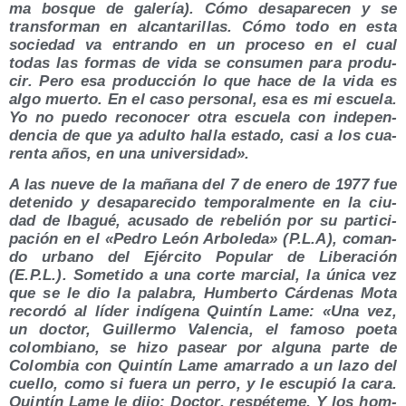
ma bos­que de gale­ría). Cómo des­apa­re­cen y se
trans­for­man en alcan­ta­ri­llas. Cómo todo en esta
socie­dad va entran­do en un pro­ce­so en el cual
todas las for­mas de vida se con­su­men para pro­du­
cir. Pero esa pro­duc­ción lo que hace de la vida es
algo muer­to. En el caso per­so­nal, esa es mi escue­la.
Yo no pue­do reco­no­cer otra escue­la con inde­pen­
den­cia de que ya adul­to halla esta­do, casi a los cua­
ren­ta años, en una universidad».
A las nue­ve de la maña­na del 7 de enero de 1977 fue
dete­ni­do y des­apa­re­ci­do tem­po­ral­men­te en la ciu­
dad de Iba­gué, acu­sa­do de rebe­lión por su par­ti­ci­
pa­ción en el «Pedro León Arbo­le­da» (P.L.A), coman­
do urbano del Ejér­ci­to Popu­lar de Libe­ra­ción
(E.P.L.). Some­ti­do a una cor­te mar­cial, la úni­ca vez
que se le dio la pala­bra, Hum­ber­to Cár­de­nas Mota
recor­dó al líder indí­ge­na Quin­tín Lame: «Una vez,
un doc­tor, Gui­ller­mo Valen­cia, el famo­so poe­ta
colom­biano, se hizo pasear por algu­na par­te de
Colom­bia con Quin­tín Lame ama­rra­do a un lazo del
cue­llo, como si fue­ra un perro, y le escu­pió la cara.
Quin­tín Lame le dijo: Doc­tor, res­pé­te­me. Y los hom­