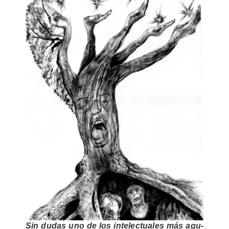
Sin dudas uno de los inte­lec­tua­les más agu­