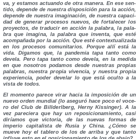
va, y esta­mos actuan­do de otra mane­ra. En ese sen­
ti­do, depen­de de nues­tra dis­po­si­ción para la acción,
depen­de de nues­tra ima­gi­na­ción, de nues­tra capa­ci­
dad de gene­rar pro­ce­sos nue­vos, de for­ta­le­cer los
pro­yec­tos, de tra­du­cir en acción la pala­bra, la pala­
bra que ima­gi­na, la pala­bra que inven­ta, que esté
acom­pa­ña­da por la acción. Que esté con­tex­tua­li­za­da
en los pro­ce­sos comu­ni­ta­rios. Por­que allí está la
vida. Diga­mos que, la pan­de­mia tapa tan­to como
deve­la. Pero tapa tan­to como deve­la, en la medi­da
en que noso­tros poda­mos des­de nues­tras pro­pias
pala­bras, nues­tra pro­pia viven­cia, y nues­tra pro­pia
expe­rien­cia, poder deve­lar lo que está ocul­to a la
vis­ta de todos.
El momen­to pare­ce virar hacia la impo­si­ción de un
nue­vo orden mun­dial (lo ase­gu­ró hace poco el voce­
ro del Club de Bill­derl­berg, Herny Kis­sin­ger). A la
vez pare­cie­ra que hay un repo­si­cio­na­mien­to, casi
diría­mos que vic­to­ria, de las nue­vas for­mas de
impe­rio capi­ta­lis­ta de Rusia y Chi­na. ¿Cómo se
mue­ve hoy el table­ro de los de arri­ba y que tan­to
influ­ye esto en el posi­cio­na­mien­to de los de abajo?