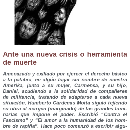
Ante una nue­va cri­sis o herra­mien­ta
de muer­te
Ame­na­za­do y exi­lia­do por ejer­cer el dere­cho bási­co
a la pala­bra, en algún lugar sin nom­bre de nues­tra
Ame­ri­ka, jun­to a su mujer, Car­men­sa, y su hijo,
Daniel, acu­dien­do a la soli­da­ri­dad de com­pa­ñe­res
de mili­tan­cia, tra­tan­do de adap­tar­se a cada nue­va
situa­ción, Hum­ber­to Cár­de­nas Mot­ta siguió tejien­do
su obra al mar­gen (mar­gi­na­do) de las gran­des lumi­
na­rias que impo­ne el poder. Escri­bió “Con­tra el
Fas­cis­mo” y “El amor a la huma­ni­dad de los hom­
bre de rapi­ña”. Hace poco comen­zó a escri­bir algu­