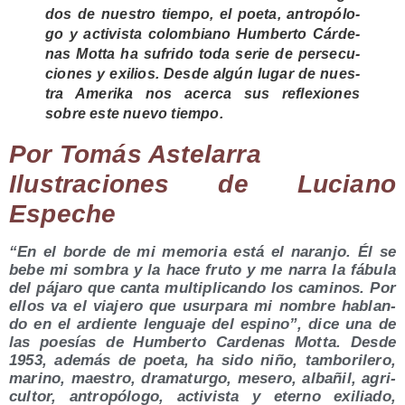
dos de nues­tro tiem­po, el poe­ta, antro­pó­lo­
go y acti­vis­ta colom­biano Hum­ber­to Cár­de­
nas Mot­ta ha sufri­do toda serie de per­se­cu­
cio­nes y exi­lios. Des­de algún lugar de nues­
tra Ame­ri­ka nos acer­ca sus refle­xio­nes
sobre este nue­vo tiem­po.
Por Tomás Aste­la­rra
Ilus­tra­cio­nes de Luciano
Espeche
“En el bor­de de mi memo­ria está el naran­jo. Él se
bebe mi som­bra y la hace fru­to y me narra la fábu­la
del pája­ro que can­ta mul­ti­pli­can­do los cami­nos. Por
ellos va el via­je­ro que usur­pa­ra mi nom­bre hablan­
do en el ardien­te len­gua­je del espino”, dice una de
las poe­sías de Hum­ber­to Car­de­nas Mot­ta. Des­de
1953, ade­más de poe­ta, ha sido niño, tam­bo­ri­le­ro,
marino, maes­tro, dra­ma­tur­go, mese­ro, alba­ñil, agri­
cul­tor, antro­pó­lo­go, acti­vis­ta y eterno exi­lia­do,