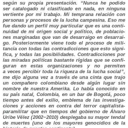
según su pro­pia pre­sen­ta­ción. “Nun­ca he podi­do
ser cata­lo­ga­do ni cla­si­fi­ca­do en nada, en nin­gu­na
ver­tien­te por mi tra­ba­jo. Mi tem­pra­na rela­ción con
per­so­nas y pro­ce­sos de la lucha cam­pe­si­na. Eso me
fue dan­do un per­fil muy par­ti­cu­lar que es una con­ti­
nui­dad de mi ori­gen social y polí­ti­co, de pobla­cio­
nes mar­gi­na­das que van de des­arrai­go en des­arrai­
go. Pos­te­rior­men­te vie­ne todo el pro­ce­so de mili­
tan­cia con todas las con­tra­dic­cio­nes que esto sig­ni­
fi­ca, y todas las posi­bi­li­da­des. Con­tra­dic­cio­nes por
las mira­das polí­ti­cas bas­tan­te rígi­das que se con­fi­
gu­ran en estas orga­ni­za­cio­nes y no per­mi­ten
a veces per­ci­bir toda la rique­za de la lucha social”,
me dijo algu­na vez a tra­vés de una cin­ta que tra­jo
un com­pa­ñe­ro colom­biano des­de algún lugar sin
nom­bre de nues­tra Ame­ri­ka. Lo había cono­ci­do en
su país natal, Colom­bia, en un bar de Bogo­tá, poco
tiem­po antes del exi­lio, emble­ma de las inves­ti­ga­
cio­nes y accio­nes en con­tra del terror capi­ta­lis­ta-
para­mi­li­tar que en tiem­pos del gobierno de Álva­ro
Uri­be Vélez (2002−2010) des­ple­ga­ba su mayor ten­dal
de muer­tes (uno de los mayo­res geno­ci­dios de la