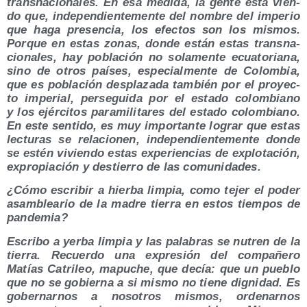
trans­na­cio­na­les. En esa medi­da, la gen­te está vien­
do que, inde­pen­dien­te­men­te del nom­bre del impe­rio
que haga pre­sen­cia, los efec­tos son los mis­mos.
Por­que en estas zonas, don­de están estas trans­na­
cio­na­les, hay pobla­ción no sola­men­te ecua­to­ria­na,
sino de otros paí­ses, espe­cial­men­te de Colom­bia,
que es pobla­ción des­pla­za­da tam­bién por el pro­yec­
to impe­rial, per­se­gui­da por el esta­do colom­biano
y los ejér­ci­tos para­mi­li­ta­res del esta­do colom­biano.
En este sen­ti­do, es muy impor­tan­te lograr que estas
lec­tu­ras se rela­cio­nen, inde­pen­dien­te­men­te don­de
se estén vivien­do estas expe­rien­cias de explo­ta­ción,
expro­pia­ción y des­tie­rro de las comunidades.
¿Cómo escri­bir a hier­ba lim­pia, como tejer el poder
asam­blea­rio de la madre tie­rra en estos tiem­pos de
pandemia?
Escri­bo a yer­ba lim­pia y las pala­bras se nutren de la
tie­rra. Recuer­do una expre­sión del com­pa­ñe­ro
Matías Catri­leo, mapu­che, que decía: que un pue­blo
que no se gobier­na a si mis­mo no tie­ne dig­ni­dad. Es
gober­nar­nos a noso­tros mis­mos, orde­nar­nos