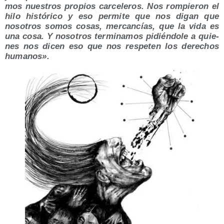
mos nues­tros pro­pios car­ce­le­ros. Nos rom­pie­ron el
hilo his­tó­ri­co y eso per­mi­te que nos digan que
noso­tros somos cosas, mer­can­cías, que la vida es
una cosa. Y noso­tros ter­mi­na­mos pidién­do­le a quie­
nes nos dicen eso que nos res­pe­ten los dere­chos
humanos».