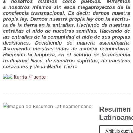
a noso­tros mis­mos como pue­blos. Mirar­mos
a noso­tros mis­mos sin esos mega­pro­yec­tos de la
con­cien­cia trans­na­cio­nal. Es decir: dar­nos nues­tra
pro­pia ley. Dar­nos nues­tra pro­pia ley con la escri­tu­
ra de la tie­rra en la entra­ñas. Hacien­do de nues­tras
entra­ñas el nido de nues­tras semi­llas. Hacien­do de
las entra­ñas de la comu­ni­dad el nido de sus pro­pias
deci­sio­nes. Deci­dien­do de mane­ra asam­blea­ria.
Asu­mien­do nues­tras vidas de mane­ra comu­ni­ta­ria.
Hacien­do la lim­pie­za, en el sen­ti­do de la medi­ci­na
tra­di­cio­nal Nasa, de nues­tros espí­ri­tus, de nues­tros
cora­zo­nes y de la Madre Tierra.
Itu­rria /​Fuen­te
Resumen
Latinoam
Artikulo guzti