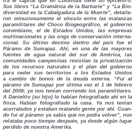
tra el capi­tal que en Colom­bia tie­ne un epi­cen­tro.
Sus libros “La Gra­má­ti­ca de la Bar­ba­rie” y “La Bio­
di­ver­si­dad es la Cabal­ga­du­ra de la Muer­te”, deta­lla­
ron minu­cio­sa­men­te el víncu­lo entre las matan­zas
para­mi­li­ta­res del Cho­co Bio­geo­grá­fi­co, el gobierno
colom­biano, el de Esta­dos Uni­dos, las empre­sas
mul­ti­na­cio­na­les y las ongs de con­ser­va­ción inter­na­
cio­nal. Su últi­mo des­tino den­tro del país fue el
Pára­mo de Suma­paz. Ahí, en una de las mayo­res
fuen­tes de agua natu­ral del sur de Amé­ri­ca, las
comu­ni­da­des cam­pe­si­nas resis­tían la pri­va­ti­za­ción
de los recur­sos natu­ra­les y el plan del gobierno
para ceder sus terri­to­rios a los Esta­dos Uni­dos
a cam­bio de bonos de la deu­da exter­na. “Fui al
pára­mo de Suma­paz por últi­ma vez el 1 de febre­ro
del 2009; ya nos tenían corrien­do los para­mi­li­ta­res.
A Danie­li­to (su hijo) lo habían foto­gra­fia­do ahí en la
fin­ca. Habían foto­gra­fia­do la casa. Ya nos tenían
aco­rra­la­dos y esta­ban matan­do gen­te por ahí. Cuan­
do fui al pára­mo ya sabía que no podía vol­ver”, nos
rela­ta­ba poco tiem­po des­pués, ya des­de algún lugar
per­di­do de nues­tra Amerika.