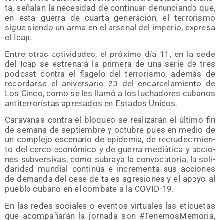
ta, seña­lan la nece­si­dad de con­ti­nuar denun­cian­do que,
en esta gue­rra de cuar­ta gene­ra­ción, el terro­ris­mo
sigue sien­do un arma en el arse­nal del impe­rio, expre­sa
el Icap.
Entre otras acti­vi­da­des, el pró­xi­mo día 11, en la sede
del Icap se estre­na­rá la pri­me­ra de una serie de tres
pod­cast con­tra el fla­ge­lo del terro­ris­mo, ade­más de
recor­dar­se el ani­ver­sa­rio 23 del encar­ce­la­mien­to de
Los Cin­co, como se les lla­mó a los lucha­do­res cuba­nos
anti­te­rro­ris­tas apre­sa­dos en Esta­dos Unidos.
Cara­va­nas con­tra el blo­queo se rea­li­za­rán el últi­mo fin
de sema­na de sep­tiem­bre y octu­bre pues en medio de
un com­ple­jo esce­na­rio de epi­de­mia, de recru­de­ci­mien­
to del cer­co eco­nó­mi­co y de gue­rra mediá­ti­ca y accio­
nes sub­ver­si­vas, como sub­ra­ya la con­vo­ca­to­ria, la soli­
da­ri­dad mun­dial con­ti­núa e incre­men­ta sus accio­nes
de deman­da del cese de tales agre­sio­nes y el apo­yo al
pue­blo cubano en el com­ba­te a la COVID-19.
En las redes socia­les o even­tos vir­tua­les las eti­que­tas
que acom­pa­ña­rán la jor­na­da son #Tene­mos­Me­mo­ria,