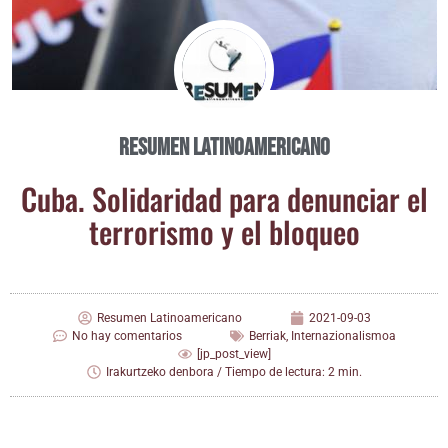
Resumen Latinoamericano
Cuba. Soli­da­ri­dad para denun­ciar el
terro­ris­mo y el bloqueo
Resumen Latinoamericano
2021-09-03
No hay comentarios
Berriak
,
Internazionalismoa
[jp_post_view]
Irakurtzeko denbora / Tiempo de lectura: 2 min.