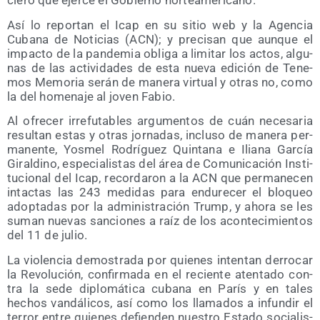
cie­ro que ejer­ce el Gobierno norteamericano.
Así lo repor­tan el Icap en su sitio web y la Agen­cia
Cuba­na de Noti­cias (ACN); y pre­ci­san que aun­que el
impac­to de la pan­de­mia obli­ga a limi­tar los actos, algu­
nas de las acti­vi­da­des de esta nue­va edi­ción de Tene­
mos Memo­ria serán de mane­ra vir­tual y otras no, como
la del home­na­je al joven Fabio.
Al ofre­cer irre­fu­ta­bles argu­men­tos de cuán nece­sa­ria
resul­tan estas y otras jor­na­das, inclu­so de mane­ra per­
ma­nen­te, Yos­mel Rodrí­guez Quin­ta­na e Ilia­na Gar­cía
Giral­dino, espe­cia­lis­tas del área de Comu­ni­ca­ción Ins­ti­
tu­cio­nal del Icap, recor­da­ron a la ACN que per­ma­ne­cen
intac­tas las 243 medi­das para endu­re­cer el blo­queo
adop­ta­das por la admi­nis­tra­ción Trump, y aho­ra se les
suman nue­vas san­cio­nes a raíz de los acon­te­ci­mien­tos
del 11 de julio.
La vio­len­cia demos­tra­da por quie­nes inten­tan derro­car
la Revo­lu­ción, con­fir­ma­da en el recien­te aten­ta­do con­
tra la sede diplo­má­ti­ca cuba­na en París y en tales
hechos van­dá­li­cos, así como los lla­ma­dos a infun­dir el
terror entre quie­nes defien­den nues­tro Esta­do socia­lis­