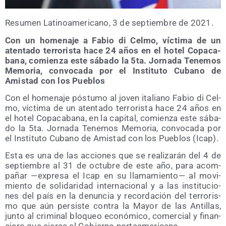
Resu­men Lati­no­ame­ri­cano, 3 de sep­tiem­bre de 2021.
Con un home­na­je a Fabio di Cel­mo, víc­ti­ma de un
aten­ta­do terro­ris­ta hace 24 años en el hotel Copa­ca­
ba­na, comien­za este sába­do la 5ta. Jor­na­da Tene­mos
Memo­ria, con­vo­ca­da por el Ins­ti­tu­to Cubano de
Amis­tad con los Pueblos
Con el home­na­je pós­tu­mo al joven ita­liano Fabio di Cel­
mo, víc­ti­ma de un aten­ta­do terro­ris­ta hace 24 años en
el hotel Copa­ca­ba­na, en la capi­tal, comien­za este sába­
do la 5ta. Jor­na­da Tene­mos Memo­ria, con­vo­ca­da por
el Ins­ti­tu­to Cubano de Amis­tad con los Pue­blos (Icap).
Esta es una de las accio­nes que se rea­li­za­rán del 4 de
sep­tiem­bre al 31 de octu­bre de este año, para acom­
pa­ñar —expre­sa el Icap en su lla­ma­mien­to— al movi­
mien­to de soli­da­ri­dad inter­na­cio­nal y a las ins­ti­tu­cio­
nes del país en la denun­cia y recor­da­ción del terro­ris­
mo que aún per­sis­te con­tra la Mayor de las Anti­llas,
jun­to al cri­mi­nal blo­queo eco­nó­mi­co, comer­cial y finan­