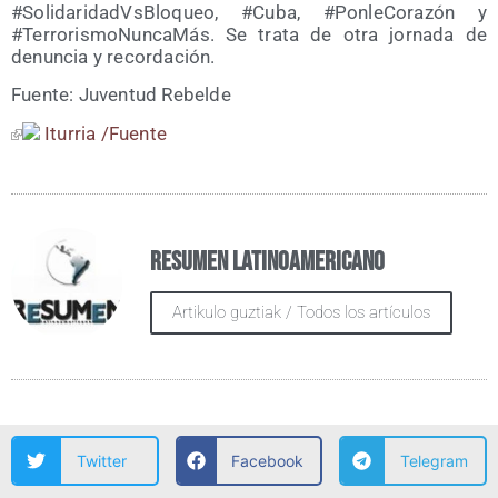
#Soli­da­ri­dadVs­Blo­queo, #Cuba, #Pon­le­Co­ra­zón y
#Terro­ris­mo­Nun­ca­Más. Se tra­ta de otra jor­na­da de
denun­cia y recordación.
Fuen­te: Juven­tud Rebelde
Itu­rria /​Fuen­te
Resumen Latinoamericano
Artikulo guztiak / Todos los artículos
Twitter
Facebook
Telegram