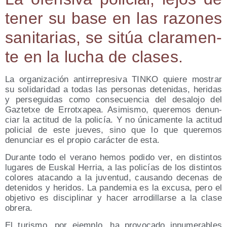
tener su base en las razo­nes
sani­ta­rias, se sitúa cla­ra­men­
te en la lucha de clases.
La orga­ni­za­ción anti­rre­pre­si­va TINKO quie­re mos­trar
su soli­da­ri­dad a todas las per­so­nas dete­ni­das, heri­das
y per­se­gui­das como con­se­cuen­cia del des­alo­jo del
Gaz­tetxe de Errotxa­pea. Asi­mis­mo, que­re­mos denun­
ciar la acti­tud de la poli­cía. Y no úni­ca­men­te la acti­tud
poli­cial de este jue­ves, sino que lo que que­re­mos
denun­ciar es el pro­pio carác­ter de esta.
Duran­te todo el verano hemos podi­do ver, en dis­tin­tos
luga­res de Eus­kal Herria, a las poli­cías de los dis­tin­tos
colo­res ata­can­do a la juven­tud, cau­san­do dece­nas de
dete­ni­dos y heri­dos. La pan­de­mia es la excu­sa, pero el
obje­ti­vo es dis­ci­pli­nar y hacer arro­di­llar­se a la cla­se
obrera.
El turis­mo, por ejem­plo, ha pro­vo­ca­do innu­me­ra­bles