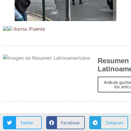
Itu­rria /​Fuen­te
Resumen
Latinoam
Artikulo guzti
los artíc
Twitter
Facebook
Telegram