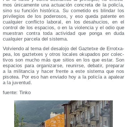
mos úni­ca­men­te una actua­ción con­cre­ta de la poli­cía,
sino su fun­ción his­tó­ri­ca. Su come­ti­do es blin­dar los
pri­vi­le­gios de los pode­ro­sos, y eso que­da paten­te en
cual­quier con­flic­to labo­ral, en los desahu­cios, en el
con­trol de los espa­cios, o en la vio­len­cia y el odio que
mues­tran con­tra toda acti­vi­dad que pon­ga en duda
cual­quier par­ce­la del sistema.
Vol­vien­do al tema del des­alo­jo del Gaz­tetxe de Errotxa­
pea, los gaz­tetxes y otros loca­les oku­pa­dos por colec­
ti­vos son mucho más que sitios en los que estar. Son
espa­cios para orga­ni­zar­se, reu­nir­se, deba­tir, pre­pa­rar
a la mili­tan­cia y hacer fren­te a este sis­te­ma que nos
piso­tea. Por eso han envia­do hoy a la poli­cía a apa­lear
a la juventud.
fuen­te: Tinko