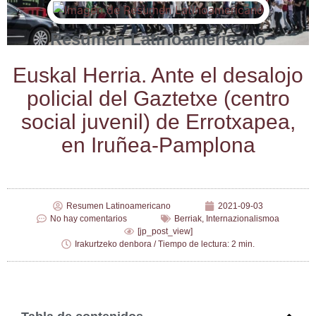
Resumen Latinoamericano
Eus­kal Herria. Ante el des­alo­jo
poli­cial del Gaz­tetxe (cen­tro
social juve­nil) de Errotxa­pea,
en Iruñea-Pamplona
Resumen Latinoamericano
2021-09-03
No hay comentarios
Berriak
,
Internazionalismoa
[jp_post_view]
Irakurtzeko denbora / Tiempo de lectura: 2 min.