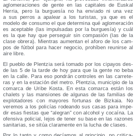
aglo­me­ra­cio­nes de gen­te en las capi­ta­les de Eus­kal
Herria, pero la bur­gue­sía no ha envia­do ni una vez
a sus perros a apa­lear a los turis­tas, ya que es el
mode­lo de con­su­mo el que deter­mi­na qué aglo­me­ra­ción
es acep­ta­ble (las impul­sa­das por la bur­gue­sía) y cuál
es la que hay que per­se­guir sin com­pa­sión (las de la
cla­se obre­ra). Mien­tras aumen­tan el afo­ro de los cam­
pos de fút­bol para hacer nego­cio, prohí­ben reu­nir­se al
aire libre.
El pue­blo de Plen­tzia será toma­do por los cipa­yos des­
de las 5 de la tar­de de hoy para que la gen­te no beba
en la calle. Para eso pon­drán con­tro­les en las carre­te­
ras y en la esta­ción del metro. Plen­tzia, muni­ci­pio de la
comar­ca de Uri­be Kos­ta. En esta comar­ca están los
cha­lets y las man­sio­nes de algu­nas de las fami­lias de
explo­ta­do­res con mayo­res for­tu­nas de Biz­kaia. No
vere­mos a los poli­cías rodean­do sus casas para impe­
dir esas fies­tas que “ale­gran” con alcohol y cocaí­na. La
ofen­si­va poli­cial, lejos de tener su base en las razo­nes
sani­ta­rias, se sitúa cla­ra­men­te en la lucha de clases.
Por lo tan­to y como decía­mos al prin­ci­pio, no cri­ti­ca­