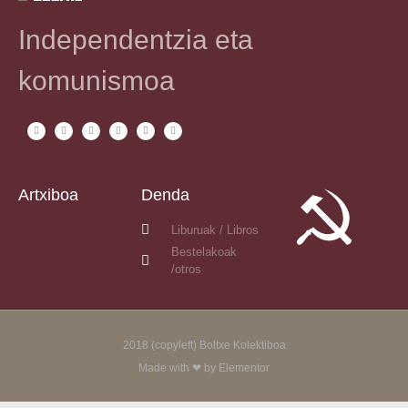
Independentzia eta
komunismoa
Artxiboa
Denda
Liburuak / Libros
Bestelakoak
/otros
2018 (copyleft) Boltxe Kolektiboa
Made with ❤ by Elementor