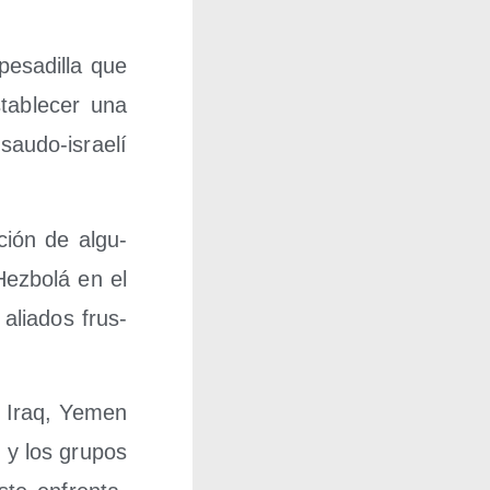
pesa­di­lla que
a­ble­cer una
 sau­do-israe­lí
i­ción de algu­
Hez­bo­lá en el
alia­dos frus­
ia, Iraq, Yemen
” y los gru­pos