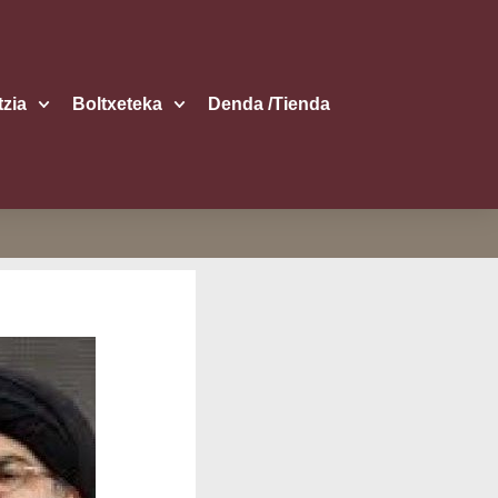
itzia
Boltxe­te­ka
Den­da /​Tien­da