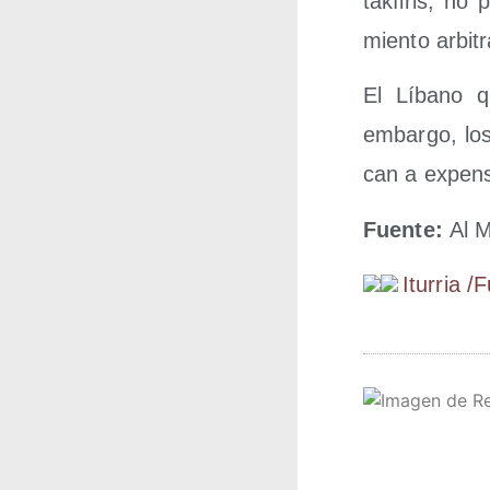
tak­fi­ris, no
mien­to arbitr
El Líbano qui
embar­go, los
can a expen­
Fuen­te:
Al 
Itu­rria /​