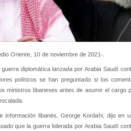
io Orien­te, 10 de noviem­bre de 2021-.
 gue­rra diplo­má­ti­ca lan­za­da por Ara­bia Sau­dí con
do­res polí­ti­cos se han pre­gun­ta­do si los comen­
s minis­tros liba­ne­ses antes de asu­mir el car­go 
 escalada.
de infor­ma­ción liba­nés, Geor­ge Kor­dahi, dijo en un
sa­do que la gue­rra lide­ra­da por Ara­bia Sau­dí co