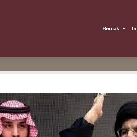
Berriak
Ir