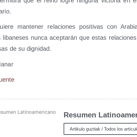
 per­mi­ti­rá que el rei­no logre nin­gu­na vic­to­ria en 
ario.
e­re man­te­ner rela­cio­nes posi­ti­vas con Ara­b
 liba­ne­ses nun­ca acep­ta­rán que estas rela­cio­nes
sas de su dignidad.
Manar
Fuen­te
Resumen Latinoamer
Artikulo guztiak / Todos los artícu