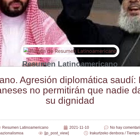
Resumen Latinoamericano
ano. Agre­sión diplo­má­ti­ca sau­dí:
a­ne­ses no per­mi­ti­rán que nadie 
su dignidad
Resumen Latinoamericano
2021-11-10
No hay comentar
nazionalismoa
[jp_post_view]
Irakurtzeko denbora / Tiempo 