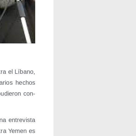
­tra el Líbano,
ta­rios hechos
pudie­ron con­
a entre­vis­ta
n­tra Yemen es