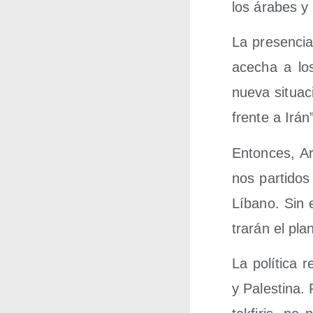
los ára­bes y 
La pre­sen­cia
ace­cha a lo
nue­va situa­ci
fren­te a Irán
Enton­ces, Ara
nos par­ti­dos
Líbano. Sin e
tra­rán el pla
La polí­ti­ca 
y Pales­ti­na.