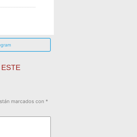
egram
 ESTE
están marcados con
*