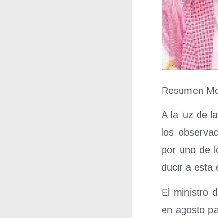
Resu­men Med
A la luz de la
los obser­va­
por uno de lo
du­cir a esta
El minis­tro 
en agos­to pa