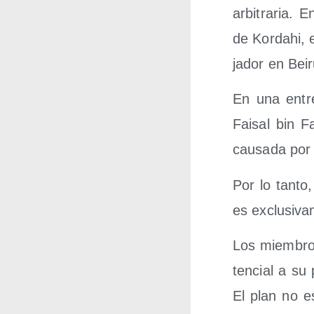
arbi­tra­ria. 
de Kor­dahi, 
ja­dor en Beir
En una entre­
Fai­sal bin 
cau­sa­da por
Por lo tan­to
es exclu­si­v
Los miem­bro
ten­cial a su 
El plan no es