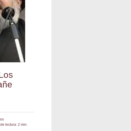
 Los
dañe
ios
de lectura: 2 min.