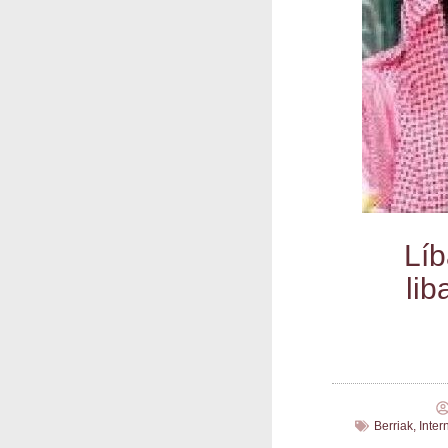
Líb
lib
Berriak
,
Inter