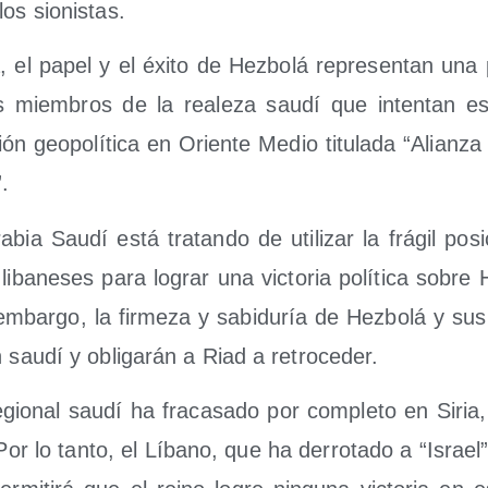
los sionistas.
, el papel y el éxi­to de Hez­bo­lá repre­sen­tan una 
s miem­bros de la reale­za sau­dí que inten­tan est
ón geo­po­lí­ti­ca en Orien­te Medio titu­la­da “Alian­za
”.
­bia Sau­dí está tra­tan­do de uti­li­zar la frá­gil pos
 liba­ne­ses para lograr una vic­to­ria polí­ti­ca sobre 
mbar­go, la fir­me­za y sabi­du­ría de Hez­bo­lá y sus 
n sau­dí y obli­ga­rán a Riad a retroceder.
regio­nal sau­dí ha fra­ca­sa­do por com­ple­to en Sir
 Por lo tan­to, el Líbano, que ha derro­ta­do a “Israel