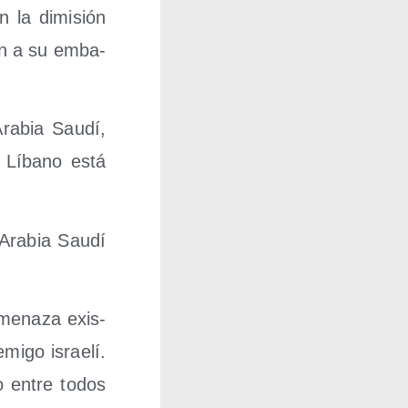
on la dimi­sión
ron a su emba­
ra­bia Sau­dí,
l Líbano está
Ara­bia Sau­dí
e­na­za exis­
mi­go israe­lí.
no entre todos