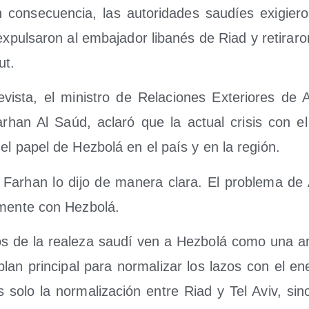
En con­se­cuen­cia, las auto­ri­da­des sau­díes exi­gie­r
expul­sa­ron al emba­ja­dor liba­nés de Riad y reti­ra­
ut.
vis­ta, el minis­tro de Rela­cio­nes Exte­rio­res de A
Farhan Al Saúd, acla­ró que la actual cri­sis con e
 el papel de Hez­bo­lá en el país y en la región.
, Farhan lo dijo de mane­ra cla­ra. El pro­ble­ma de 
a­men­te con Hezbolá.
s de la reale­za sau­dí ven a Hez­bo­lá como una am
plan prin­ci­pal para nor­ma­li­zar los lazos con el ene
 solo la nor­ma­li­za­ción entre Riad y Tel Aviv, si