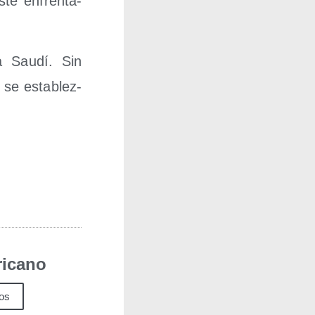
este enfren­ta­
ia Sau­dí. Sin
 se esta­blez­
icano
los