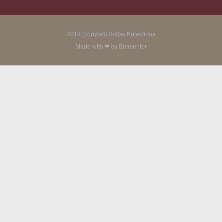
2018 (copyleft) Boltxe Kolektiboa
Made with ❤ by Elementor