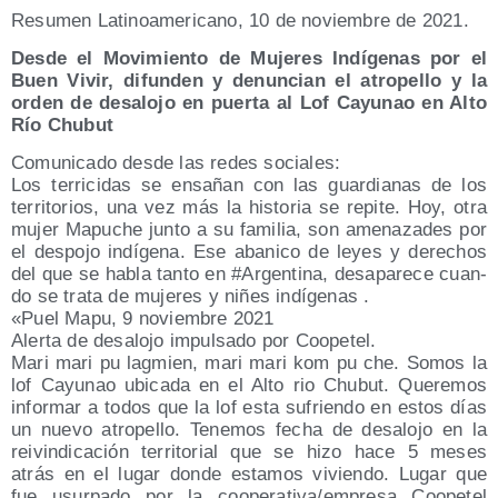
Resu­men Lati­no­ame­ri­cano, 10 de noviem­bre de 2021.
Des­de el Movi­mien­to de Muje­res Indí­ge­nas por el
Buen Vivir, difun­den y denun­cian el atro­pe­llo y la
orden de des­alo­jo en puer­ta al Lof Cayu­nao en Alto
Río Chubut
Comu­ni­ca­do des­de las redes socia­les:
Los terri­ci­das se ensa­ñan con las guar­dia­nas de los
terri­to­rios, una vez más la his­to­ria se repi­te. Hoy, otra
mujer Mapu­che jun­to a su fami­lia, son ame­na­za­des por
el des­po­jo indí­ge­na. Ese aba­ni­co de leyes y dere­chos
del que se habla tan­to en #Argen­ti­na, des­apa­re­ce cuan­
do se tra­ta de muje­res y niñes indí­ge­nas .
«Puel Mapu, 9 noviem­bre 2021
Aler­ta de des­alo­jo impul­sa­do por Coope­tel.
Mari mari pu lag­mien, mari mari kom pu che. Somos la
lof Cayu­nao ubi­ca­da en el Alto rio Chu­but. Que­re­mos
infor­mar a todos que la lof esta sufrien­do en estos días
un nue­vo atro­pe­llo. Tene­mos fecha de des­alo­jo en la
rei­vin­di­ca­ción terri­to­rial que se hizo hace 5 meses
atrás en el lugar don­de esta­mos vivien­do. Lugar que
fue usur­pa­do por la cooperativa/​empresa Coope­tel