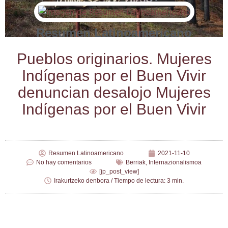
Resumen Latinoamericano
Pue­blos ori­gi­na­rios. Muje­res
Indí­ge­nas por el Buen Vivir
denun­cian des­alo­jo Muje­res
Indí­ge­nas por el Buen Vivir
Resumen Latinoamericano
2021-11-10
No hay comentarios
Berriak
,
Internazionalismoa
[jp_post_view]
Irakurtzeko denbora / Tiempo de lectura: 3 min.