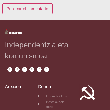
Independentzia eta
komunismoa
Artxiboa
Denda
Liburuak / Libros
Bestelakoak
/otros