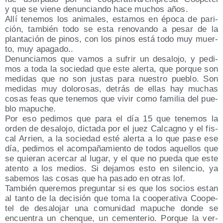
y que se vie­ne denun­cian­do hace muchos años.
Allí tene­mos los ani­ma­les, esta­mos en épo­ca de pari­
ción, tam­bién todo se esta reno­van­do a pesar de la
plan­ta­ción de pinos, con los pinos está todo muy muer­
to, muy apa­ga­do..
Denun­cia­mos que vamos a sufrir un des­alo­jo, y pedi­
mos a toda la socie­dad que este aler­ta, que por­que son
medi­das que no son jus­tas para nues­tro pue­blo. Son
medi­das muy dolo­ro­sas, detrás de ellas hay muchas
cosas feas que tene­mos que vivir como fami­lia del pue­
blo mapu­che.
Por eso pedi­mos que para el día 15 que tene­mos la
orden de des­alo­jo, dic­ta­da por el juez Cal­cagno y el fis­
cal Arrien, a la socie­dad esté aler­ta a lo que pase ese
día, pedi­mos el acom­pa­ña­mien­to de todos aque­llos que
se quie­ran acer­car al lugar, y el que no pue­da que este
aten­to a los medios. Si deja­mos esto en silen­cio, ya
sabe­mos las cosas que ha pasa­do en otras lof.
Tam­bién que­re­mos pre­gun­tar si es que los socios estan
al tan­to de la deci­sión que toma la coope­ra­ti­va Coope­
tel de des­alo­jar una comu­ni­dad mapu­che don­de se
encuen­tra un chen­que, un cemen­te­rio. Por­que la ver­