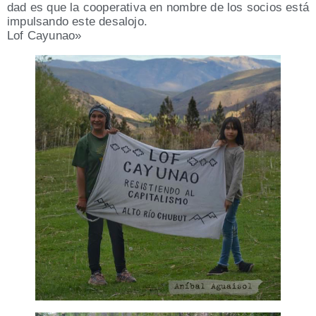
dad es que la coope­ra­ti­va en nom­bre de los socios está
impul­san­do este des­alo­jo.
Lof Cayu­nao»