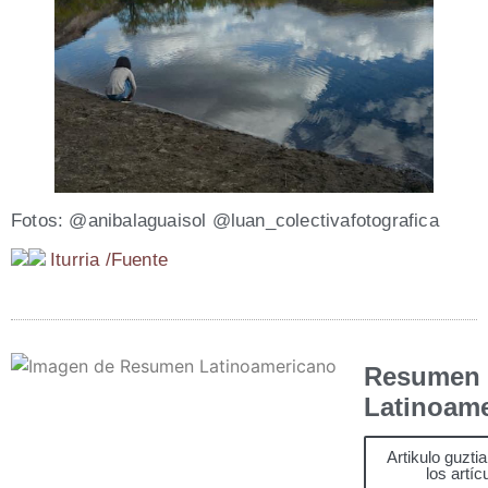
Fotos: @anibalaguaisol @luan_colectivafotografica
Itu­rria /​Fuen­te
Resumen
Latinoam
Artikulo guzti
los artíc