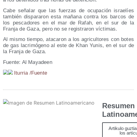
Cabe seña­lar que las fuer­zas de ocu­pa­ción israe­líes
tam­bién dis­pa­ra­ron esta maña­na con­tra los bar­cos de
los pes­ca­do­res en el mar de Rafah, en el sur de la
Fran­ja de Gaza, pero no se regis­tra­ron víctimas.
Al mis­mo tiem­po, ata­ca­ron a los agri­cul­to­res con botes
de gas lacri­mó­geno al este de Khan Yunis, en el sur de
la Fran­ja de Gaza.
Fuen­te: Al Mayadeen
Itu­rria /​Fuen­te
Resumen
Latinoam
Artikulo guzti
los artíc