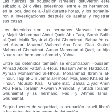
Las fuer­zas de ocu­pa­ción israe­líes detu­vie­ron este
sába­do a 24 civi­les pales­ti­nos, entre ellos her­ma­nos,
en la loca­li­dad de al-Jalil duran­te horas, y los some­tie­
ron a inves­ti­ga­cio­nes des­pués de asal­tar y regis­trar
sus casas.
Los dete­ni­dos son los her­ma­nos Mar­wan, Ibrahim
y Maj­di Moham­mad Abdul Qadir Abu Fara, Samir Salih
al-Qadi, Malik Tay­sir al-Qud­si Ghu­nei­mat, Bahaa Yous­
sef Aaraar, Maa­rouf Waheed Abu Fara, Diaa Kha­led
Mah­moud Ghu­nai­mat, Aanan Mah­moud al-Qadi, su hijo
Nour y sus her­ma­nos Ahmad y Yahya.
Entre los dete­ni­dos tam­bién se encon­tra­ban Hous­sam
Ahmad Abdel Fat­tah al-Hour, Hus­sam Amer Had­douch,
Ayman Moham­mad al-Hhour, Moham­mad Ibrahim al-
Hhour, Taqi al-Din Jamal al-Hhour, Mou­jahed Kha­led al-
Hhour, Mou­sab Kha­lil Ghu­nei­mat, Bahaa Ziyad Amin
Abu Fara, Ibrahim Akwa­nin Ahmi­dat, y Sha­di Ibrahim
Ghu­nei­mat y su her­mano, Fadi, y Ahmed Ismail
Ghuneimat.
Según fuen­tes de segu­ri­dad, la ocu­pa­ción israe­lí libe­ró
a los dete­ni­dos tras horas de detención.