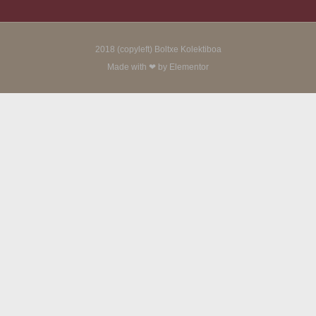
2018 (copyleft) Boltxe Kolektiboa
Made with ❤ by Elementor