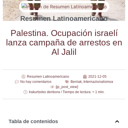
Resumen Latinoamericano
Pales­ti­na. Ocu­pa­ción israe­lí
lan­za cam­pa­ña de arres­tos en
Al Jalil
Resumen Latinoamericano
2021-12-05
No hay comentarios
Berriak
,
Internazionalismoa
[jp_post_view]
Irakurtzeko denbora / Tiempo de lectura: < 1 min.
Tabla de contenidos