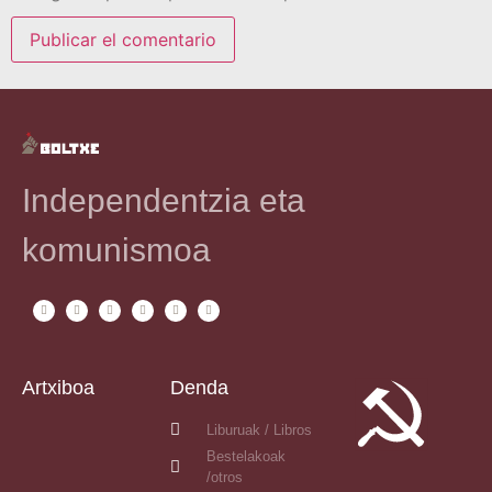
Independentzia eta
komunismoa
Artxiboa
Denda
Liburuak / Libros
Bestelakoak
/otros