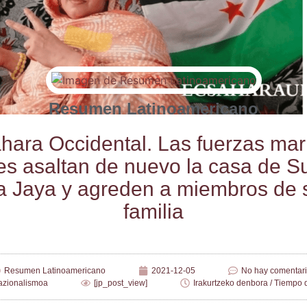
Resumen Latinoamericano
ha­ra Occi­den­tal. Las fuer­zas mar
es asal­tan de nue­vo la casa de Sul
a Jaya y agre­den a miem­bros de 
familia
Resumen Latinoamericano
2021-12-05
No hay comentar
nazionalismoa
[jp_post_view]
Irakurtzeko denbora / Tiempo d