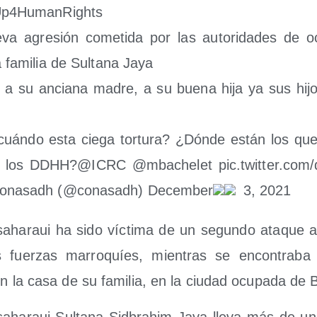
Up4HumanRights
va agre­sión come­ti­da por las auto­ri­da­des de oc
a fami­lia de Sul­ta­na Jaya
 a su ancia­na madre, a su bue­na hija ya sus hi
cuán­do esta cie­ga tor­tu­ra? ¿Dón­de están los que
ar los DDHH?@ICRC @mbachelet pic​.twit​ter​.com/​q​h​I
na­sadh (@conasadh) Decem­ber
3, 2021
a saha­raui ha sido víc­ti­ma de un segun­do ata­que
s fuer­zas marro­quíes, mien­tras se encon­tra­ba 
o en la casa de su fami­lia, en la ciu­dad ocu­pa­da de 
a saha­raui Sul­ta­na Sid­brahim Jaya lle­va más de 