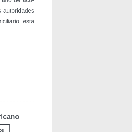
s auto­ri­da­des
­lia­rio, esta
icano
los