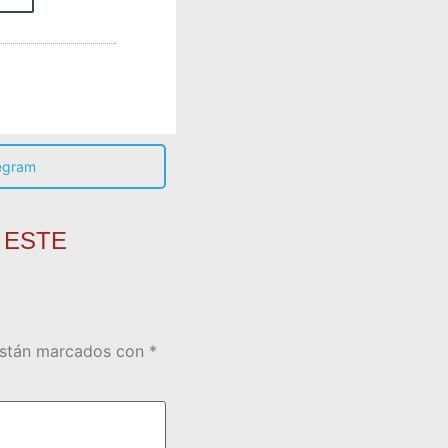
egram
 ESTE
están marcados con
*