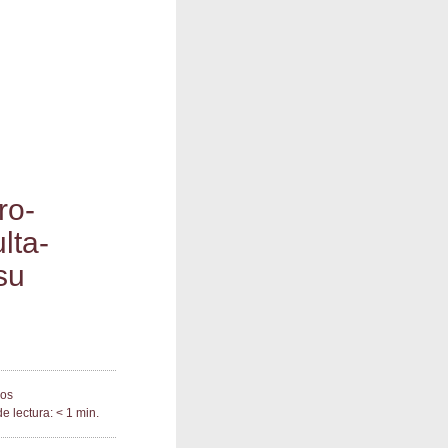
ro­
­ta­
su
ios
e lectura: < 1 min.