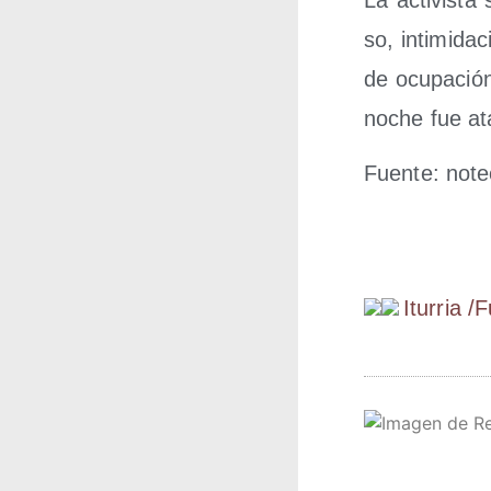
so, inti­mi­da­
de ocu­pa­ció
noche fue ata
Fuen­te: noteol
Itu­rria /​