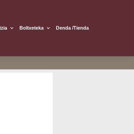
itzia
Boltxe­te­ka
Den­da /​Tien­da