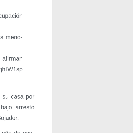
u­pa­ción
jos meno­
 afir­man
​W​1​s​p​
 a su casa por
bajo arres­to
Bojador.
un año de aco­