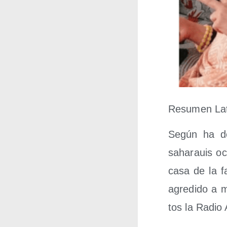
Resu­men Lati
Según ha denu
saha­rauis oc
casa de la fa
agre­di­do a
tos la Radio A