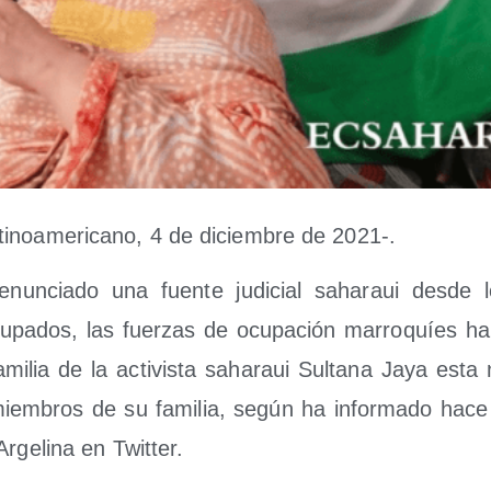
­no­ame­ri­cano, 4 de diciem­bre de 2021-.
n­cia­do una fuen­te judi­cial saha­raui des­de los
u­pa­dos, las fuer­zas de ocu­pa­ción marro­quíes han
mi­lia de la acti­vis­ta saha­raui Sul­ta­na Jaya est
 miem­bros de su fami­lia, según ha infor­ma­do hac
rge­li­na en Twitter.