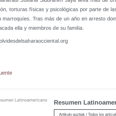
ción, tor­tu­ras físi­cas y psi­co­ló­gi­cas por par­te de la
n marro­quíes. Tras más de un año en arres­to domi­ci
­ca­da ella y miem­bros de su familia.
​vi​des​del​saha​raoc​cien​tal​.org
Fuen­te
Resumen Latinoamer
Artikulo guztiak / Todos los artícu