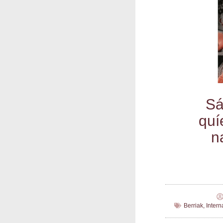
Sá
quí
n
Berriak
,
Inter