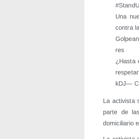
#Stand
Una nue­
con­tra l
Gol­pean
res
¿Has­ta 
res­pe­t
kDJ— Co
La acti­vis­t
par­te de la
domi­ci­lia­ri
La acti­vis­t