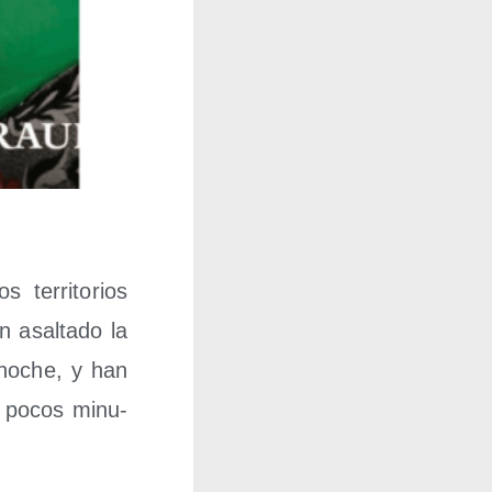
 terri­to­rios
 asal­ta­do la
a noche, y han
e pocos minu­